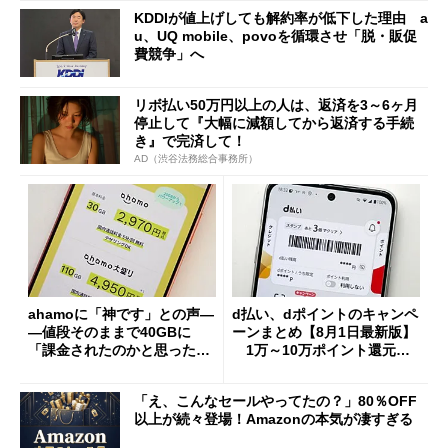
KDDIが値上げしても解約率が低下した理由 a
u、UQ mobile、povoを循環させ「脱・販促
費競争」へ
リボ払い50万円以上の人は、返済を3～6ヶ月
停止して『大幅に減額してから返済する手続
き』で完済して！
AD（渋谷法務総合事務所）
ahamoに「神です」との声―
d払い、dポイントのキャンペ
―値段そのままで40GBに
ーンまとめ【8月1日最新版】
「課金されたのかと思った」
1万～10万ポイント還元の
と戸惑いも
施策がめじろ押し
「え、こんなセールやってたの？」80％OFF
以上が続々登場！Amazonの本気が凄すぎる