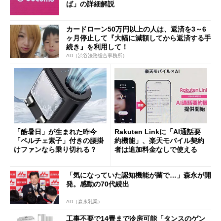
ば」の詳細解説
カードローン50万円以上の人は、返済を3～6
ヶ月停止して『大幅に減額してから返済する手
続き』を利用して！
AD（渋谷法務総合事務所）
「酷暑日」が生まれた昨今
Rakuten Linkに「AI通話要
「ペルチェ素子」付きの腰掛
約機能」、楽天モバイル契約
けファンなら乗り切れる？
者は追加料金なしで使える
「気になっていた認知機能が菌で…」森永が開
発。感動の70代続出
AD（森永乳業）
工事不要で14畳まで冷房可能「タンスのゲン