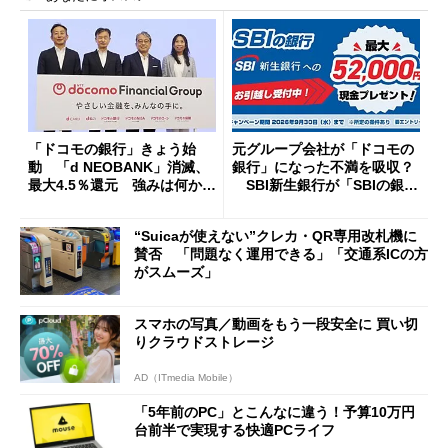
「ドコモの銀行」きょう始
元グループ会社が「ドコモの
動 「d NEOBANK」消滅、
銀行」になった不満を吸収？
最大4.5％還元 強みは何か解
SBI新生銀行が「SBIの銀
説
行」として最大5.2万円のキャ
ッシュバックキャンペーンを
“Suicaが使えない”クレカ・QR専用改札機に
開催
賛否 「問題なく運用できる」「交通系ICの方
がスムーズ」
スマホの写真／動画をもう一段安全に 買い切
りクラウドストレージ
AD（ITmedia Mobile）
「5年前のPC」とこんなに違う！予算10万円
台前半で実現する快適PCライフ