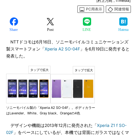
[村上万純，ITmedia]
PC用表示
関連情報
Share
Post
LINE
Hatena
NTTドコモは6月16日、ソニーモバイルコミュニケーションズ
製スマートフォン「
Xperia A2 SO-04F
」を6月19日に発売すると
発表した。
ソニーモバイル製の「Xperia A2 SO-04F」。ボディカラー
はLavender、White、Gray black、Orangeの4色
デザインや機能は2013年12月に発売された「
Xperia Z1 f SO-
02F
」をベースにしているが、本機では背面にガラスではなくマ