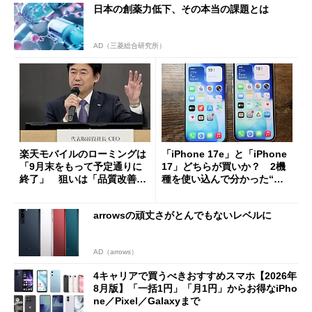
日本の創薬力低下、その本当の課題とは
AD（三菱総合研究所）
楽天モバイルのローミングは
「iPhone 17e」と「iPhone
「9月末をもって予定通りに
17」どちらが買いか？ 2機
終了」 狙いは「品質改善」
種を使い込んで分かった“ス
ただし「ルーラル限定で期
ペック表にない違い”
限を切った新契約」の可能性
arrowsの頑丈さがとんでもないレベルに
も
AD（arrows）
4キャリアで買うべきおすすめスマホ【2026年
8月版】「一括1円」「月1円」からお得なiPho
ne／Pixel／Galaxyまで