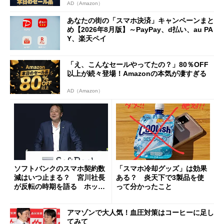
AD（Amazon）
あなたの街の「スマホ決済」キャンペーンまと
め【2026年8月版】～PayPay、d払い、au PA
Y、楽天ペイ
「え、こんなセールやってたの？」80％OFF
以上が続々登場！Amazonの本気が凄すぎる
AD（Amazon）
ソフトバンクのスマホ契約数
「スマホ冷却グッズ」は効果
減はいつ止まる？ 宮川社長
ある？ 炎天下で3製品を使
が反転の時期を語る ホッピ
って分かったこと
ング対策は「真剣にやりすぎ
た」
アマゾンで大人気！血圧対策はコーヒーに足し
てみて