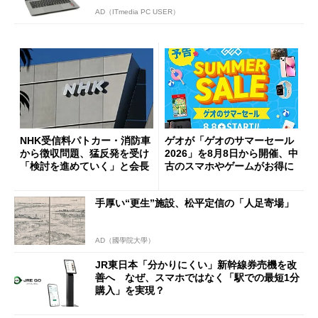
AD（ITmedia PC USER）
NHK受信料パトカー・消防車
ゲオが「ゲオのサマーセール
から徴収問題、猛反発を受け
2026」を8月8日から開催、中
「検討を進めていく」と会長
古のスマホやゲームがお得に
手厚い“更生”施設、松平定信の「人足寄場」
AD（國學院大學）
JR東日本「分かりにくい」新幹線券売機を改
善へ なぜ、スマホではなく「駅での最短1分
購入」を実現？