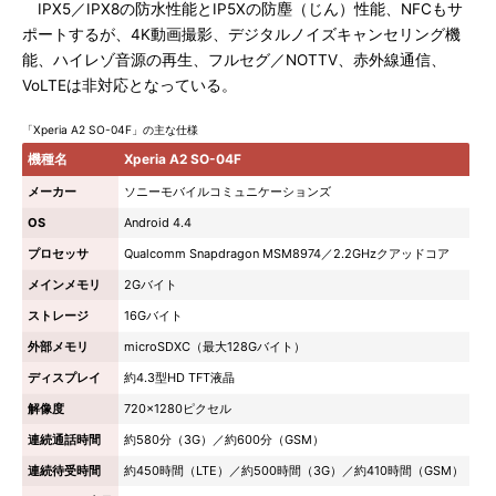
IPX5／IPX8の防水性能とIP5Xの防塵（じん）性能、NFCもサ
ポートするが、4K動画撮影、デジタルノイズキャンセリング機
能、ハイレゾ音源の再生、フルセグ／NOTTV、赤外線通信、
VoLTEは非対応となっている。
「Xperia A2 SO-04F」の主な仕様
機種名
Xperia A2 SO-04F
メーカー
ソニーモバイルコミュニケーションズ
OS
Android 4.4
プロセッサ
Qualcomm Snapdragon MSM8974／2.2GHzクアッドコア
メインメモリ
2Gバイト
ストレージ
16Gバイト
外部メモリ
microSDXC（最大128Gバイト）
ディスプレイ
約4.3型HD TFT液晶
解像度
720×1280ピクセル
連続通話時間
約580分（3G）／約600分（GSM）
連続待受時間
約450時間（LTE）／約500時間（3G）／約410時間（GSM）