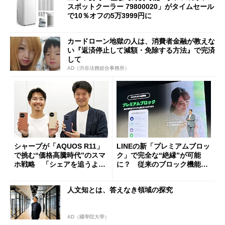
スポットクーラー 79800020」がタイムセール
で10％オフの5万3999円に
カードローン地獄の人は、消費者金融が教えな
い『返済停止して減額・免除する方法』で完済
して
AD（渋谷法務総合事務所）
シャープが「AQUOS R11」
LINEの新「プレミアムブロッ
で挑む“価格高騰時代”のスマ
ク」で完全な“絶縁”が可能
ホ戦略 「シェアを追うより
に？ 従来のブロック機能と
も既存ユーザーを大切に」
の決定的な違い
人文知とは、答えなき領域の探究
AD（國學院大學）