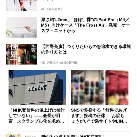
AD（森永乳業）
厚さ約1.2mm、“ほぼ、裸”のiPad Pro（M4／
M5）向けケース「The Frost Air」発売 ケー
スフィニットから
【西野亮廣】つくりたいものを追求できる環境
の作り方とは
AD（FINCHI on GOETHE）
「NHK受信料の値上げは検討
SNSで多発する「無料であげ
していない」――会長が明
ます」投稿の正体 “お涙ち
言 スクランブル化を求める
ょうだい”で偽サイトやLINE
声絶えず
へ誘導するカラクリ
肌悩みの根本改善には“基底膜”！