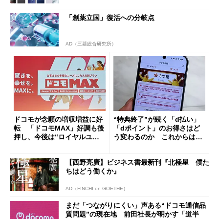
「創薬立国」復活への分岐点
AD（三菱総合研究所）
ドコモが念願の増収増益に好
“特典終了”が続く「d払い」
転 「ドコモMAX」好調も後
「dポイント」のお得さはど
押し、今後は“ロイヤルユー
う変わるのか これからは
ザー”を重視
「dカード」の利用が得策？
【西野亮廣】ビジネス書最新刊『北極星 僕た
ちはどう働くか』
AD（FINCHI on GOETHE）
まだ「つながりにくい」声ある“ドコモ通信品
質問題”の現在地 前田社長が明かす「道半