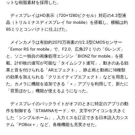
ットな樹脂素材を採用した。
ディスプレイはHD表示（720×1280ピクセル）対応の4.3型液
晶（トリルミナスディスプレイ for mobile）を搭載し、横幅は約
65ミリとコンパクトに仕上げた。
メインカメラは有効約2070万画素の1/2.3型CMOSセンサー
「Exmor RS for mobile」で、F2.0、広角27ミリの「Gレンズ」
と、ソニー独自の画像処理エンジン「BIONZ for mobile」を搭
載。計61枚の連写が可能な「タイムシフト連写」、動きのある効
果と音を付けられる「ARエフェクト」、静止画と動画に18種類
の効果を加えられる「クリエイティブエフェクト」などを用意し
た。カメラに機能を追加できる「＋」アプリを利用して、新たに
「背景ぼかし」機能が使えるようになった。
ディスプレイのバックライトがオフのときに特定のアプリの動
作を制御する「STAMINAモード」や、文字やアイコンを大きく
した「シンプルホーム」、入力ミスを訂正できる日本語入力シス
テム「POBox＋」など、各種機能も充実させた。