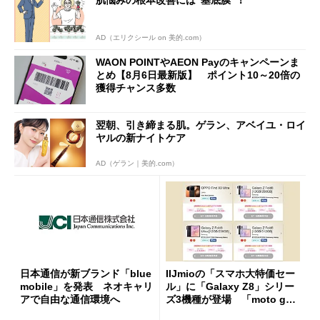
AD（エリクシール on 美的.com）
WAON POINTやAEON Payのキャンペーンま
とめ【8月6日最新版】 ポイント10～20倍の
獲得チャンス多数
翌朝、引き締まる肌。ゲラン、アベイユ・ロイ
ヤルの新ナイトケア
AD（ゲラン｜美的.com）
日本通信が新ブランド「blue
IIJmioの「スマホ大特価セー
mobile」を発表 ネオキャリ
ル」に「Galaxy Z8」シリー
アで自由な通信環境へ
ズ3機種が登場 「moto g37
j」や「OPPO Find X9 Ultr