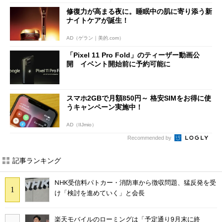
a」も
修復力が高まる夜に。睡眠中の肌に寄り添う新
ナイトケアが誕生！
AD（ゲラン｜美的.com）
「Pixel 11 Pro Fold」のティーザー動画公
開 イベント開始前に予約可能に
スマホ2GBで月額850円～ 格安SIMをお得に使
うキャンペーン実施中！
AD（IIJmio）
Recommended by
記事ランキング
NHK受信料パトカー・消防車から徴収問題、猛反発を受
け「検討を進めていく」と会長
楽天モバイルのローミングは「予定通り9月末に終