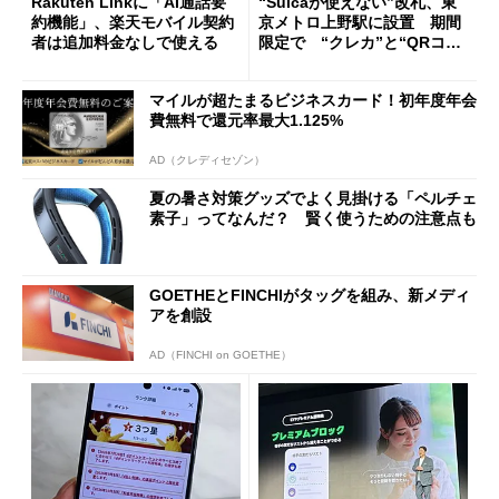
Rakuten Linkに「AI通話要
“Suicaが使えない”改札、東
約機能」、楽天モバイル契約
京メトロ上野駅に設置 期間
者は追加料金なしで使える
限定で “クレカ”と“QRコー
ド”専用
マイルが超たまるビジネスカード！初年度年会
費無料で還元率最大1.125%
AD（クレディセゾン）
夏の暑さ対策グッズでよく見掛ける「ペルチェ
素子」ってなんだ？ 賢く使うための注意点も
GOETHEとFINCHIがタッグを組み、新メディ
アを創設
AD（FINCHI on GOETHE）