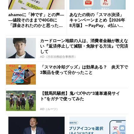
ahamoに「神です」との声―
あなたの街の「スマホ決済」
―値段そのままで40GBに
キャンペーンまとめ【2026年
「課金されたのかと思った」
8月版】～PayPay、d払い、a
と戸惑いも
u PAY、楽天ペイ
カードローン地獄の人は、消費者金融が教えな
い『返済停止して減額・免除する方法』で完済
して
AD（渋谷法務総合事務所）
「スマホ冷却グッズ」は効果ある？ 炎天下で
3製品を使って分かったこと
【競馬民騒然】鬼バズ中の“3連単連発サイ
ト”をガチで使ってみた
AD（ルーツ）