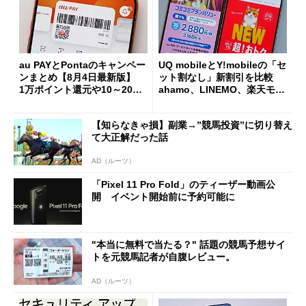
au PAYとPontaのキャンペー
UQ mobileとY!mobileの「セ
ンまとめ【8月4日最新版】
ット割なし」新割引を比較
1万ポイント還元や10～20％
ahamo、LINEMO、楽天モバ
還元あり
イルよりもお得？
【知らなきゃ損】副業→”競馬投資”に切り替え
て大正解だった話
AD（ルーツ）
「Pixel 11 Pro Fold」のティーザー動画公
開 イベント開始前に予約可能に
"本当に無料で当たる？" 話題の競馬予想サイ
トを元競馬記者が自腹レビュー。
AD（ルーツ）