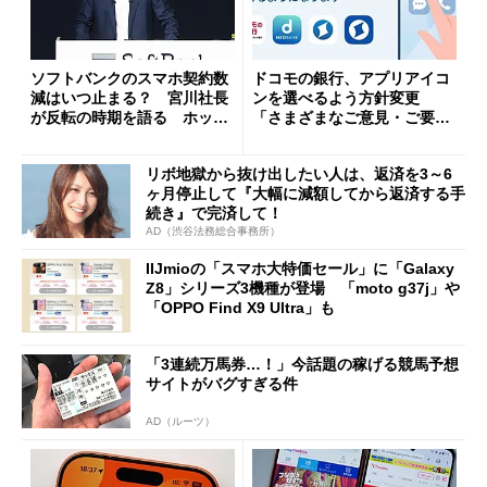
ソフトバンクのスマホ契約数
ドコモの銀行、アプリアイコ
減はいつ止まる？ 宮川社長
ンを選べるよう方針変更
が反転の時期を語る ホッピ
「さまざまなご意見・ご要望
ング対策は「真剣にやりすぎ
を踏まえ」
た」
リボ地獄から抜け出したい人は、返済を3～6
ヶ月停止して『大幅に減額してから返済する手
続き』で完済して！
AD（渋谷法務総合事務所）
IIJmioの「スマホ大特価セール」に「Galaxy
Z8」シリーズ3機種が登場 「moto g37j」や
「OPPO Find X9 Ultra」も
「3連続万馬券…！」今話題の稼げる競馬予想
サイトがバグすぎる件
AD（ルーツ）