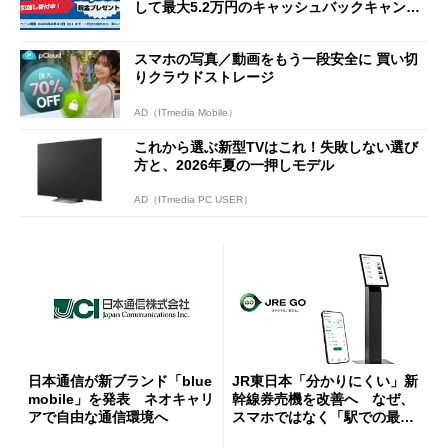
して最大5.2万円のキャッシュバックキャンペ
ーンを開催
スマホの写真／動画をもう一段安全に 買い切
りクラウドストレージ
AD（ITmedia Mobile）
これから選ぶ新型TVはこれ！失敗しない選び
方と、2026年夏の一押しモデル
AD（ITmedia PC USER）
日本通信が新ブランド「blue
JR東日本「分かりにくい」新
mobile」を発表 ネオキャリ
幹線券売機を改善へ なぜ、
アで自由な通信環境へ
スマホではなく「駅での最短
1分購入」を実現？