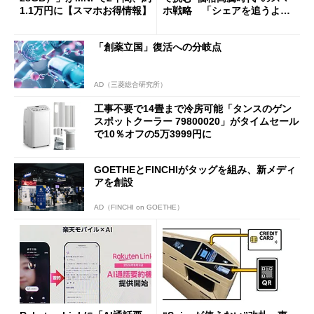
1.1万円に【スマホお得情報】
ホ戦略 「シェアを追うより
も既存ユーザーを大切に」
「創薬立国」復活への分岐点
AD（三菱総合研究所）
工事不要で14畳まで冷房可能「タンスのゲン
スポットクーラー 79800020」がタイムセール
で10％オフの5万3999円に
GOETHEとFINCHIがタッグを組み、新メディ
アを創設
AD（FINCHI on GOETHE）