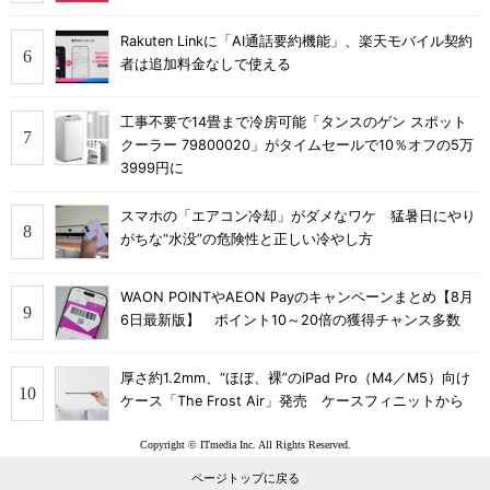
Rakuten Linkに「AI通話要約機能」、楽天モバイル契約
者は追加料金なしで使える
工事不要で14畳まで冷房可能「タンスのゲン スポット
クーラー 79800020」がタイムセールで10％オフの5万
3999円に
スマホの「エアコン冷却」がダメなワケ 猛暑日にやり
がちな“水没”の危険性と正しい冷やし方
WAON POINTやAEON Payのキャンペーンまとめ【8月
6日最新版】 ポイント10～20倍の獲得チャンス多数
厚さ約1.2mm、“ほぼ、裸”のiPad Pro（M4／M5）向け
ケース「The Frost Air」発売 ケースフィニットから
Copyright © ITmedia Inc. All Rights Reserved.
ページトップに戻る