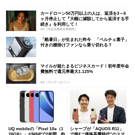
ペック表にない違い”
得なiPhone／Pixel／Galaxy
まで
カードローン50万円以上の人は、返済を3～6
ヶ月停止して『大幅に減額してから返済する手
続き』を利用して！
AD（渋谷法務総合事務所）
「酷暑日」が生まれた昨今 「ペルチェ素子」
付きの腰掛けファンなら乗り切れる？
マイルが超たまるビジネスカード！初年度年会
費無料で還元率最大1.125%
AD（クレディセゾン）
UQ mobileの「Pixel 10a（1
シャープが「AQUOS R11」
28GB）」がMNPで2年間、約
で挑む“価格高騰時代”のスマ