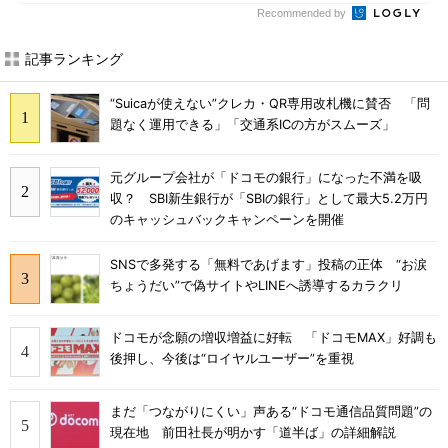
Recommended by
記事ランキング
“Suicaが使えない”クレカ・QR専用改札機に賛否 「問
題なく運用できる」「交通系ICの方がスムーズ」
元グループ会社が「ドコモの銀行」になった不満を吸
収？ SBI新生銀行が「SBIの銀行」として最大5.2万円
のキャッシュバックキャンペーンを開催
SNSで多発する「無料であげます」投稿の正体 “お涙
ちょうだい”で偽サイトやLINEへ誘導するカラクリ
ドコモが念願の増収増益に好転 「ドコモMAX」好調も
後押し、今後は“ロイヤルユーザー”を重視
まだ「つながりにくい」声ある“ドコモ通信品質問題”の
現在地 前田社長が明かす「道半ば」の詳細解説