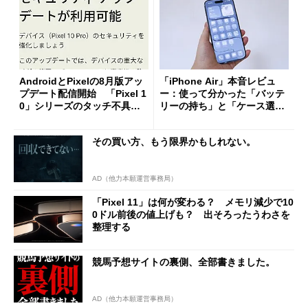
AndroidとPixelの8月版アッ
「iPhone Air」本音レビュ
プデート配信開始 「Pixel 1
ー：使って分かった「バッテ
0」シリーズのタッチ不具合
リーの持ち」と「ケース選
修正やGPU性能改善なども
び」の悩ましさ
その買い方、もう限界かもしれない。
AD（他力本願運営事務局）
「Pixel 11」は何が変わる？ メモリ減少で10
0ドル前後の値上げも？ 出そろったうわさを
整理する
競馬予想サイトの裏側、全部書きました。
AD（他力本願運営事務局）