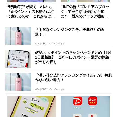
“特典終了”が続く「d払い」
LINEの新「プレミアムブロッ
「dポイント」のお得さはど
ク」で完全な“絶縁”が可能
う変わるのか これからは
に？ 従来のブロック機能と
「dカード」の利用が得策？
の決定的な違い
「丁寧なクレンジングこそ、美肌作りの近
道！」
AD（DHC｜CanCam.jp）
d払い、dポイントのキャンペーンまとめ【8月
1日最新版】 1万～10万ポイント還元の施策
がめじろ押し
〝潤い呼び込むクレンジングオイル〟が、美肌
作りの強い味方！
AD（DHC｜CanCam.jp）