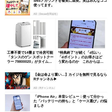
SNSアカウントを着実に成長。実はみんなココ
使ってます。
AD（Dreaw合同会社）
工事不要で14畳まで冷房可能
“特典終了”が続く「d払い」
「タンスのゲン スポットクー
「dポイント」のお得さはど
ラー 79800020」がタイムセ
う変わるのか これからは
ールで10％オフの5万3999円
「dカード」の利用が得策？
に
【金は命より重い…】カイジを無料で見るなら
Rチャンネル▶︎
AD（Rチャンネル）
「iPhone Air」本音レビュー：使って分かっ
た「バッテリーの持ち」と「ケース選び」の悩
ましさ