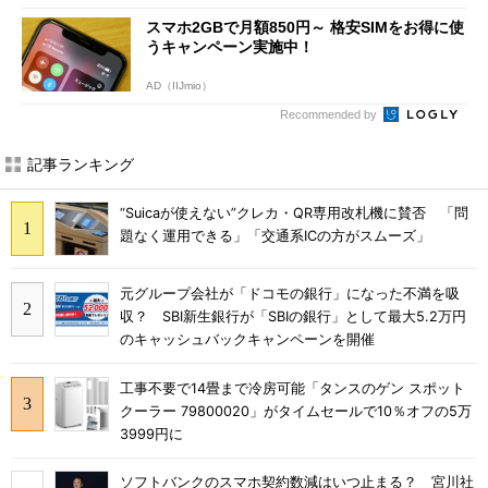
スマホ2GBで月額850円～ 格安SIMをお得に使
うキャンペーン実施中！
AD（IIJmio）
Recommended by
記事ランキング
“Suicaが使えない”クレカ・QR専用改札機に賛否 「問
題なく運用できる」「交通系ICの方がスムーズ」
元グループ会社が「ドコモの銀行」になった不満を吸
収？ SBI新生銀行が「SBIの銀行」として最大5.2万円
のキャッシュバックキャンペーンを開催
工事不要で14畳まで冷房可能「タンスのゲン スポット
クーラー 79800020」がタイムセールで10％オフの5万
3999円に
ソフトバンクのスマホ契約数減はいつ止まる？ 宮川社