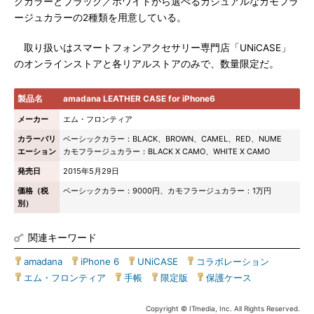
クカラーとブラック／ホワイトから選べるカジュアルなカモフラ
ージュカラーの2種類を用意している。
取り扱いはスマートフォンアクセサリー専門店「UNiCASE」
のオンラインストアと各リアルストアのみで、数量限定だ。
製品名
amadana LEATHER CASE for iPhone6
メーカー
エム・フロンティア
カラーバリ
ベーシックカラー：BLACK、BROWN、CAMEL、RED、NUME
エーション
カモフラージュカラー：BLACK X CAMO、WHITE X CAMO
発売日
2015年5月29日
価格（税
ベーシックカラー：9000円、カモフラージュカラー：1万円
別）
関連キーワード
amadana
|
iPhone 6
|
UNiCASE
|
コラボレーション
|
エム・フロンティア
|
手帳
|
限定版
|
保護ケース
Copyright © ITmedia, Inc. All Rights Reserved.