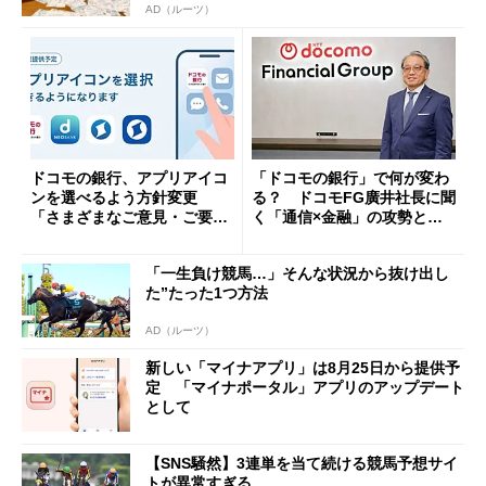
AD（ルーツ）
ドコモの銀行、アプリアイコ
「ドコモの銀行」で何が変わ
ンを選べるよう方針変更
る？ ドコモFG廣井社長に聞
「さまざまなご意見・ご要望
く「通信×金融」の攻勢とグ
を踏まえ」
ループ戦略
「一生負け競馬…」そんな状況から抜け出し
た”たった1つ方法
AD（ルーツ）
新しい「マイナアプリ」は8月25日から提供予
定 「マイナポータル」アプリのアップデート
として
【SNS騒然】3連単を当て続ける競馬予想サイ
トが異常すぎる