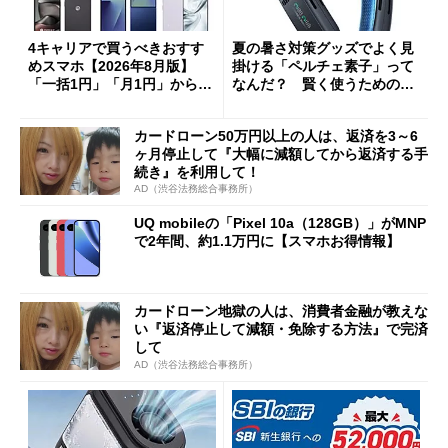
4キャリアで買うべきおすす
夏の暑さ対策グッズでよく見
めスマホ【2026年8月版】
掛ける「ペルチェ素子」って
「一括1円」「月1円」からお
なんだ？ 賢く使うための注
得なiPhone／Pixel／Galaxy
意点も
まで
カードローン50万円以上の人は、返済を3～6
ヶ月停止して『大幅に減額してから返済する手
続き』を利用して！
AD（渋谷法務総合事務所）
UQ mobileの「Pixel 10a（128GB）」がMNP
で2年間、約1.1万円に【スマホお得情報】
カードローン地獄の人は、消費者金融が教えな
い『返済停止して減額・免除する方法』で完済
して
AD（渋谷法務総合事務所）