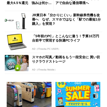
最大4.5％還元 強みは何か解
アで自由な通信環境へ
説
JR東日本「分かりにくい」新幹線券売機を改
善へ なぜ、スマホではなく「駅での最短1分
購入」を実現？
「5年前のPC」とこんなに違う！予算10万円
台前半で実現する快適PCライフ
AD（ITmedia PC USER）
スマホの写真／動画をもう一段安全に 買い切
りクラウドストレージ
AD（ITmedia Mobile）