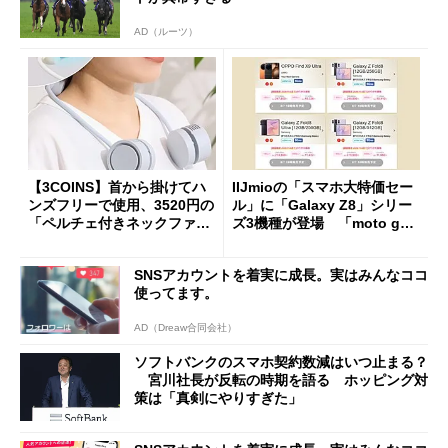
AD（ルーツ）
【3COINS】首から掛けてハ
IIJmioの「スマホ大特価セー
ンズフリーで使用、3520円の
ル」に「Galaxy Z8」シリー
「ペルチェ付きネックファ
ズ3機種が登場 「moto g37
ン」
j」や「OPPO Find X9 Ultr
a」も
SNSアカウントを着実に成長。実はみんなココ
使ってます。
AD（Dreaw合同会社）
ソフトバンクのスマホ契約数減はいつ止まる？
宮川社長が反転の時期を語る ホッピング対
策は「真剣にやりすぎた」