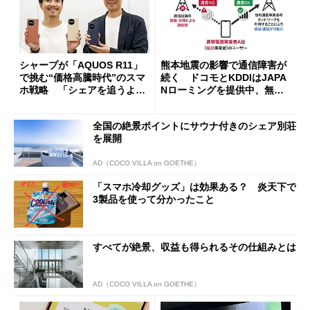
シャープが「AQUOS R11」
熊本地震の影響で通信障害が
で挑む“価格高騰時代”のスマ
続く ドコモとKDDIはJAPA
ホ戦略 「シェアを追うより
Nローミングを提供中、無料
も既存ユーザーを大切に」
Wi-Fi「00000JAPAN」も開
放
全国の絶景ポイントにサウナ付きのシェア別荘
を展開
AD（COCO VILLA on GOETHE）
「スマホ冷却グッズ」は効果ある？ 炎天下で
3製品を使って分かったこと
すべてが絶景、収益も得られるその仕組みとは
AD（COCO VILLA on GOETHE）