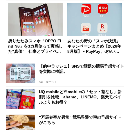
折りたたみスマホ「OPPO Fi
あなたの街の「スマホ決済」
nd N6」を3カ月使って実感し
キャンペーンまとめ【2026年
た“真価” 仕事とプライベー
8月版】～PayPay、d払い、a
トで大活躍
u PAY、楽天ペイ
【的中ラッシュ】SNSで話題の競馬予想サイト
を実際に検証。
AD（ルーツ）
UQ mobileとY!mobileの「セット割なし」新
割引を比較 ahamo、LINEMO、楽天モバイ
ルよりもお得？
“万馬券率が異常” 競馬界隈で噂の予想サイト
がこちら