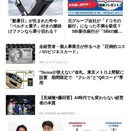
「酷暑日」が生まれた昨今
元グループ会社が「ドコモの
「ペルチェ素子」付きの腰掛
銀行」になった不満を吸収？
けファンなら乗り切れる？
SBI新生銀行が「SBIの銀
行」として最大5.2万円のキャ
ッシュバックキャンペーンを
全経営者・個人事業主が作るべき「圧倒的コス
開催
パのビジネスカード」
AD（クレディセゾン）
“Suicaが使えない”改札、東京メトロ上野駅に
設置 期間限定で “クレカ”と“QRコード”専
用
【見城徹×藤田晋】AI時代でも変わらない経営
者の本質
AD（FINCHI on GOETHE）