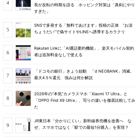
長が反転の時期を語る ホッピング対策は「真剣にやり
すぎた」
SNSで多発する「無料であげます」投稿の正体 “お涙
ちょうだい”で偽サイトやLINEへ誘導するカラクリ
Rakuten Linkに「AI通話要約機能」、楽天モバイル契約
者は追加料金なしで使える
「ドコモの銀行」きょう始動 「d NEOBANK」消滅、
最大4.5％還元 強みは何か解説
2026年の“本気”カメラスマホ「Xiaomi 17 Ultra」と
「OPPO Find X9 Ultra」、写りの違いを徹底比較してみ
た
JR東日本「分かりにくい」新幹線券売機を改善へ な
ぜ、スマホではなく「駅での最短1分購入」を実現？