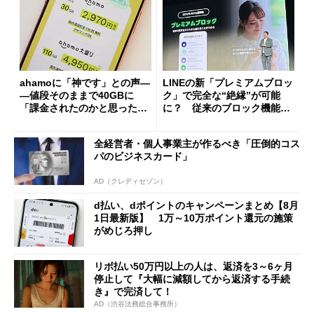
ahamoに「神です」との声―
LINEの新「プレミアムブロッ
―値段そのままで40GBに
ク」で完全な“絶縁”が可能
「課金されたのかと思った」
に？ 従来のブロック機能と
と戸惑いも
の決定的な違い
全経営者・個人事業主が作るべき「圧倒的コス
パのビジネスカード」
AD（クレディセゾン）
d払い、dポイントのキャンペーンまとめ【8月
1日最新版】 1万～10万ポイント還元の施策
がめじろ押し
リボ払い50万円以上の人は、返済を3～6ヶ月
停止して『大幅に減額してから返済する手続
き』で完済して！
AD（渋谷法務総合事務所）