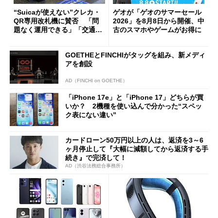
“Suicaが使えない”クレカ・
ゲオが「ゲオのサマーセール
QR専用改札機に賛否 「問
2026」を8月8日から開催、中
題なく運用できる」「交通系I
古のスマホやゲームがお得に
Cの方がスムーズ」
GOETHEとFINCHIがタッグを組み、新メディ
アを創設
AD（FINCHI on GOETHE）
「iPhone 17e」と「iPhone 17」どちらが買
いか？ 2機種を使い込んで分かった“スペッ
ク表にない違い”
カードローン50万円以上の人は、返済を3～6
ヶ月停止して『大幅に減額してから返済する手
続き』で完済して！
AD（渋谷法務総合事務所）