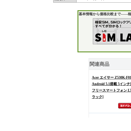
基本情報から価格比較まで――格
関連商品
Acer エイサー Z530K-F01 
Android 5.1搭載 5イン
フリースマートフォン LT
ラック]