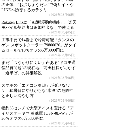
の正体 “お涙ちょうだい”で偽サイトや
LINEへ誘導するカラクリ
（2026年08月06日）
Rakuten Linkに「AI通話要約機能」、楽天
モバイル契約者は追加料金なしで使える
（2026年08月05日）
工事不要で14畳まで冷房可能「タンスの
ゲン スポットクーラー 79800020」がタイ
ムセールで10％オフの5万3999円に
（2026年08月05日）
まだ「つながりにくい」声ある“ドコモ通
信品質問題”の現在地 前田社長が明かす
「道半ば」の詳細解説
（2026年08月06日）
スマホの「エアコン冷却」がダメなワ
ケ 猛暑日にやりがちな“水没”の危険性
と正しい冷やし方
（2026年08月06日）
幅約35センチで大型アイスも置ける「ア
イリスオーヤマ 冷凍庫 IUSN-8B-W」が
20％オフの3万5800円に
（2026年08月04日）