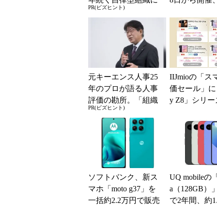
PR(ビズヒント)
共通する「3つの要
スマホやゲー
素」
得に
元キーエンス人事25
IIJmioの「
年のプロが語る人事
価セール」に「
評価の勘所。「組織
y Z8」シリ
PR(ビズヒント)
を腐らせるNG評価」
が登場 「moto 
とは？
ソフトバンク、新ス
UQ mobileの「P
マホ「moto g37」を
a（128GB）
一括約2.2万円で販売
で2年間、約1
【スマホお得情報】
に【スマホお得