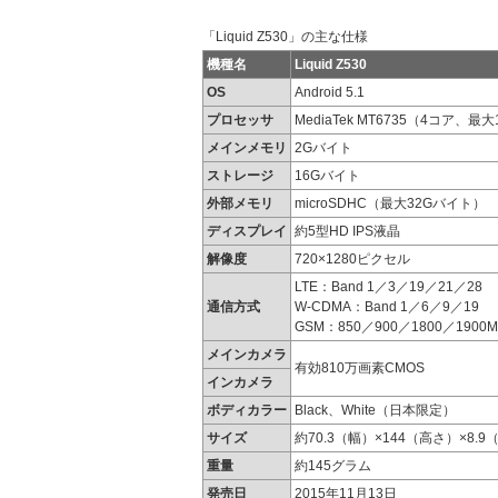
「Liquid Z530」の主な仕様
機種名
Liquid Z530
OS
Android 5.1
プロセッサ
MediaTek MT6735（4コア、最大
メインメモリ
2Gバイト
ストレージ
16Gバイト
外部メモリ
microSDHC（最大32Gバイト）
ディスプレイ
約5型HD IPS液晶
解像度
720×1280ピクセル
LTE：Band 1／3／19／21／28
通信方式
W-CDMA：Band 1／6／9／19
GSM：850／900／1800／1900M
メインカメラ
有効810万画素CMOS
インカメラ
ボディカラー
Black、White（日本限定）
サイズ
約70.3（幅）×144（高さ）×8.
重量
約145グラム
発売日
2015年11月13日