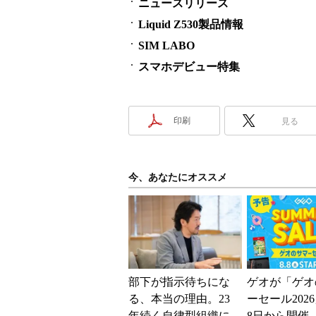
ニュースリリース
Liquid Z530製品情報
SIM LABO
スマホデビュー特集
印刷
見る
今、あなたにオススメ
部下が指示待ちにな
ゲオが「ゲオ
る、本当の理由。23
ーセール202
年続く自律型組織に
8日から開催