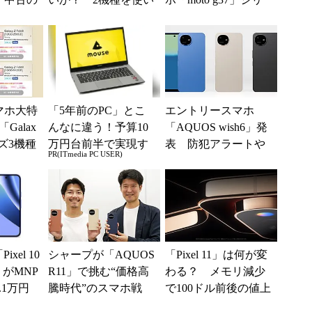
ムがお
込んで分かった“スペ
ーズ登場 ソフトバ
ッ...
ンク、楽天モバイ
ル、...
スマホ大特
「5年前のPC」とこ
エントリースマホ
Galax
んなに違う！予算10
「AQUOS wish6」発
ーズ3機種
万円台前半で実現す
表 防犯アラートや
PR(ITmedia PC USER)
g37...
る快適PCライフ
AI活用の電話サポー
ト機能
ixel 10
シャープが「AQUOS
「Pixel 11」は何が変
」がMNP
R11」で挑む“価格高
わる？ メモリ減少
.1万円
騰時代”のスマホ戦
で100ドル前後の値上
...
略 「シェアを追う
げも？ 出そろった