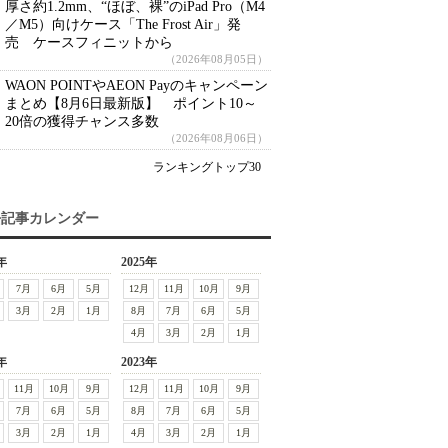
厚さ約1.2mm、“ほぼ、裸”のiPad Pro（M4
／M5）向けケース「The Frost Air」発
売 ケースフィニットから
（2026年08月05日）
WAON POINTやAEON Payのキャンペーン
まとめ【8月6日最新版】 ポイント10～
20倍の獲得チャンス多数
（2026年08月06日）
ランキングトップ30
去記事カレンダー
年
2025年
7月
6月
5月
12月
11月
10月
9月
3月
2月
1月
8月
7月
6月
5月
4月
3月
2月
1月
年
2023年
11月
10月
9月
12月
11月
10月
9月
7月
6月
5月
8月
7月
6月
5月
3月
2月
1月
4月
3月
2月
1月