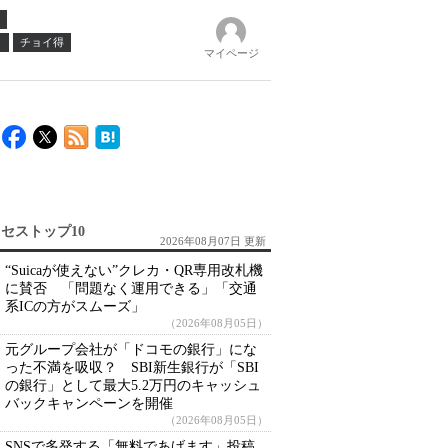
ノ
チョイ得
マイページ
セストップ10
2026年08月07日 更新
“Suicaが使えない”クレカ・QR専用改札機
に賛否 「問題なく運用できる」「交通
系ICの方がスムーズ」
（2026年08月05日）
元グループ会社が「ドコモの銀行」にな
った不満を吸収？ SBI新生銀行が「SBI
の銀行」として最大5.2万円のキャッシュ
バックキャンペーンを開催
（2026年08月05日）
SNSで多発する「無料であげます」投稿