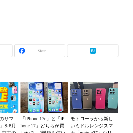
Share
のサマ
「iPhone 17e」と「iP
モトローラから新し
6」を8月
hone 17」どちらが買
いミドルレンジスマ
、中古の
いか？ 2機種を使い
ホ「moto g37」シリ