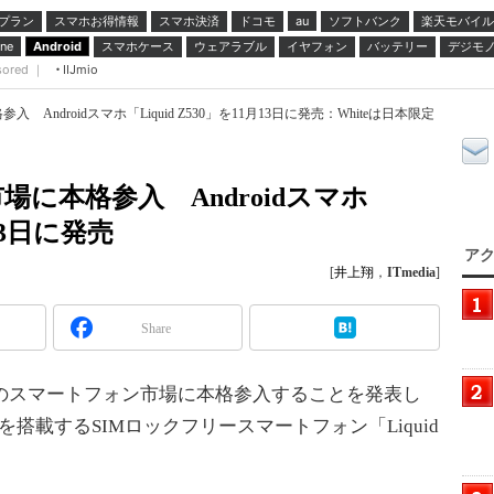
プラン
スマホお得情報
スマホ決済
ドコモ
ソフトバンク
楽天モバイル
au
スマホケース
ウェアラブル
イヤフォン
バッテリー
デジモ
ne
Android
sored ｜
IIJmio
ndroidスマホ「Liquid Z530」を11月13日に発売：Whiteは日本限定
に本格参入 Androidスマホ
月13日に発売
アク
[
井上翔
，
ITmedia
]
Share
のスマートフォン市場に本格参入することを発表し
.1を搭載するSIMロックフリースマートフォン「Liquid