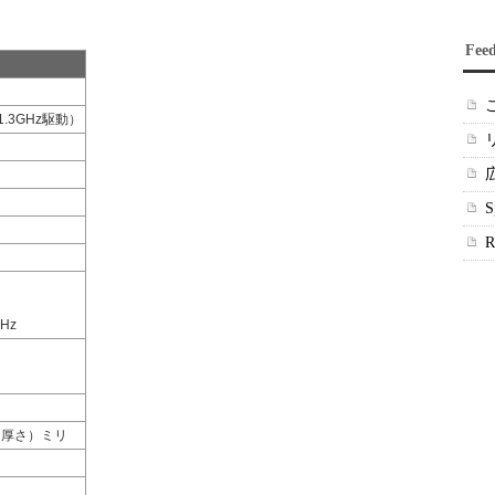
Fee
1.3GHz駆動）
Hz
9（厚さ）ミリ