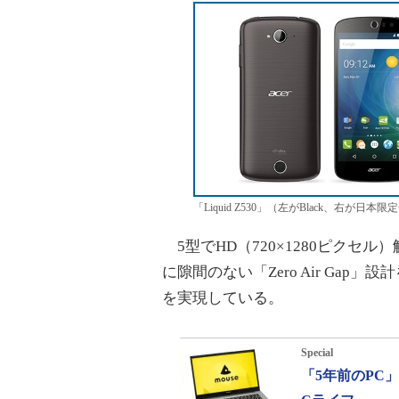
「Liquid Z530」（左がBlack、右が日本限定
5型でHD（720×1280ピクセ
に隙間のない「Zero Air Ga
を実現している。
Special
「5年前のPC