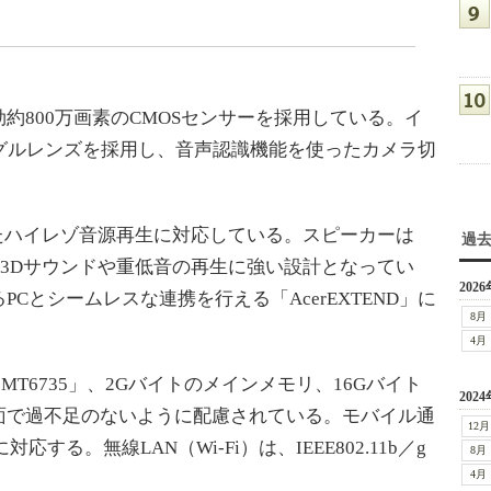
800万画素のCMOSセンサーを採用している。イ
グルレンズを採用し、音声認識機能を使ったカメラ切
を介したハイレゾ音源再生に対応している。スピーカーは
過
術によって3Dサウンドや重低音の再生に強い設計となってい
2026
載するPCとシームレスな連携を行える「AcerEXTEND」に
8月
4月
「MT6735」、2Gバイトのメインメモリ、16Gバイト
2024
面で過不足のないように配慮されている。モバイル通
12月
対応する。無線LAN（Wi-Fi）は、IEEE802.11b／g
8月
4月