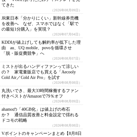
てきた
（2026年08月09日）
JR東日本「分かりにくい」新幹線券売機
を改善へ なぜ、スマホではなく「駅で
の最短1分購入」を実現？
（2026年07月04日）
KDDIが値上げしても解約率が低下した理
由 au、UQ mobile、povoを循環させ
「脱・販促費競争」へ
（2026年08月07日）
ミストが出るハンディファンって涼しい
の？ 家電量販店でも買える「Aecooly
Cold Air／Cold Air Pro」を試す
（2026年08月08日）
丸洗いでき、最大33時間稼働するファン
付きベストがAmazonで79％オフ
（2026年08月09日）
ahamoの「40GB化」は値上げの布石
か？ 通信品質改善と料金設定で揺れる
ドコモの戦略
（2026年08月08日）
Vポイントのキャンペーンまとめ【8月8日