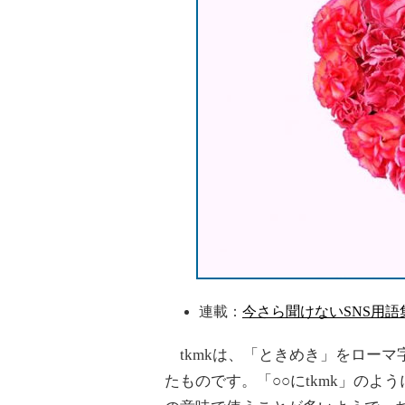
連載：
今さら聞けないSNS用語
tkmkは、「ときめき」をローマ字
たものです。「○○にtkmk」のよ