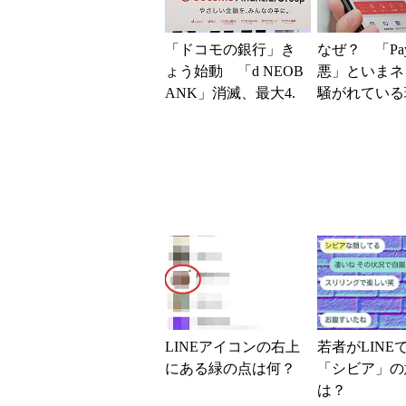
「ドコモの銀行」き
なぜ？ 「Pay
ょう始動 「d NEOB
悪」といまネ
ANK」消滅、最大4.
騒がれてい
5％還元 強みは何か
ユーザーがす
解説
策を解説
LINEアイコンの右上
若者がLINE
にある緑の点は何？
「シビア」の
は？