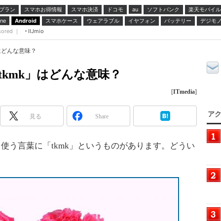
プラン
スマホお得情報
スマホ決済
ドコモ
ソフトバンク
楽天モバイル
au
スマホケース
ウェアラブル
イヤフォン
バッテリー
デジモ
ne
Android
sored ｜
IIJmio
」はどんな意味？
tkmk」はどんな意味？
[
ITmedia
]
アク
見る
Share
使う言葉に「tkmk」というものがあります。どうい