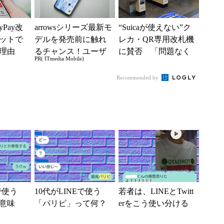
Pay改
arrowsシリーズ最新モ
“Suicaが使えない”ク
ットで
デルを発売前に触れ
レカ・QR専用改札機
る理由
るチャンス！ユーザ
に賛否 「問題なく
PR( ITmedia Mobile)
べき対
ー座談会開催
運用できる」「交通
系ICの方がスムー...
Recommended by
で使う
10代がLINEで使う
若者は、LINEとTwitt
意味
「パリピ」って何？
erをこう使い分ける