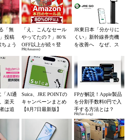
する「無
「え、こんなセール
JR東日本「分かりに
」投稿
やってたの？」80％
くい」新幹線券売機
涙ちょう
OFF以上が続々登
を改善へ なぜ、ス
PR(Amazon)
トやLI
場！Amazonの本気が
マホではなく「駅で
るカラ
凄すぎる
の最短1分購入」を実
現？
kに「AI通
Suica、JRE POINTの
FPが解説！Apple製品
、楽天
キャンペーンまとめ
を分割手数料0円で入
者は追
【8月7日最新版】
手する方法とは？
PR(Fav-Log)
使える
チャージや買い物で1
万～2万ポ...