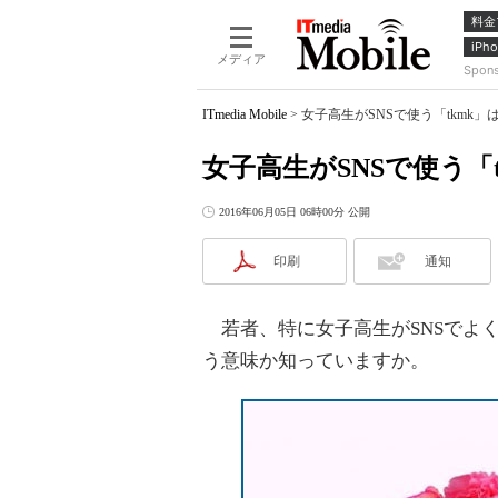
料金
iPho
メディア
Spon
ITmedia Mobile
>
女子高生がSNSで使う「tkmk
女子高生がSNSで使う「
2016年06月05日 06時00分 公開
印刷
通知
若者、特に女子高生がSNSでよく
う意味か知っていますか。