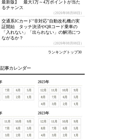
最新版】 最大1万～4万ポイントが当た
るチャンス
（2026年08月08日）
交通系ICカード“非対応”自動改札機の実
証開始 タッチ決済やQRコード乗車の
「入れない」「出られない」の解消につ
ながるか？
（2026年08月08日）
ランキングトップ30
去記事カレンダー
年
2025年
7月
6月
5月
12月
11月
10月
9月
3月
2月
1月
8月
7月
6月
5月
4月
3月
2月
1月
年
2023年
11月
10月
9月
12月
11月
10月
9月
7月
6月
5月
8月
7月
6月
5月
3月
2月
1月
4月
3月
2月
1月