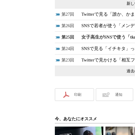
新し
Twitterで見る「誰か、
27
SNSで若者が使う「メン
26
女子高生がSNSで使う「t
25
SNSで見る「イチキタ」
24
Twitterで見かける「
23
過去
印刷
通知
今、あなたにオススメ