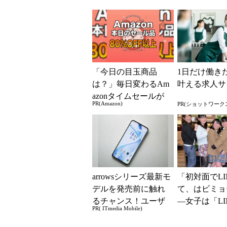
「今日の目玉商品
1日だけ働き
は？」毎日変わるAm
叶える求人サ
azonタイムセールが
PR(Amazon)
PR(ショットワーク
見逃せない
arrowsシリーズ最新モ
「初対面でLI
デルを発売前に触れ
て、はビミョ
るチャンス！ユーザ
―女子は「LI
PR( ITmedia Mobile)
ー座談会開催
何を思う？