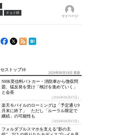
ノ
チョイ得
マイページ
セストップ10
2026年08月10日 更新
NHK受信料パトカー・消防車から徴収問
題、猛反発を受け「検討を進めていく」
と会長
（2026年08月07日）
楽天モバイルのローミングは「予定通り9
月末に終了」 ただし「ルーラル限定で
継続」の可能性も
（2026年08月07日）
フォルダブルスマホを支える“影の主
役” TCLの折りたたみディスプレイを見