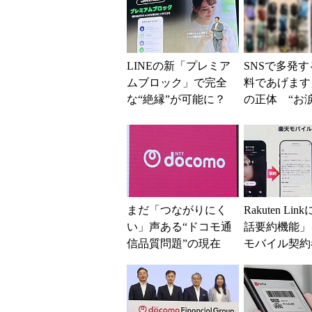
LINEの新「プレミア
SNSで多発
ムブロック」で完全
料であげます
な“絶縁”が可能に？
の正体 “お
従来のブロック機
だい”で偽サイ
能との決定的な違い
NEへ誘導す
ク...
まだ「つながりにく
Rakuten Lin
い」声ある“ドコモ通
話要約機能」
信品質問題”の現在
モバイル契約
地 前田社長が明か
加料金なしで
す「道半ば」の詳細
解説