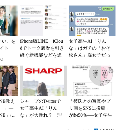
たい、を
iPhone版LINE、iClou
女子高生AI「りん
イト
dでトーク履歴を引き
な」はガチの「おそ
継ぐ新機能などを追
松さん」腐女子だっ
ス)
加
た!?
NE教え
シャープのTwitterで
「彼氏との写真やプ
ー」―
女子高生AI「りん
リ画をSNSに投稿」
NE」に
な」が大暴れ？ 理
が約50％──女子学生
由を中の人に聞いて
の恋愛意識調査
みた