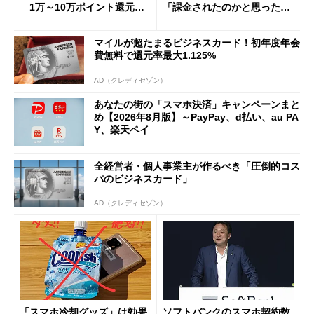
1万～10万ポイント還元の
「課金されたのかと思った」
施策がめじろ押し
と戸惑いも
マイルが超たまるビジネスカード！初年度年会
費無料で還元率最大1.125%
AD（クレディセゾン）
あなたの街の「スマホ決済」キャンペーンまと
め【2026年8月版】～PayPay、d払い、au PA
Y、楽天ペイ
全経営者・個人事業主が作るべき「圧倒的コス
パのビジネスカード」
AD（クレディセゾン）
「スマホ冷却グッズ」は効果
ソフトバンクのスマホ契約数