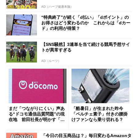
AD（ハーブ健康本舗）
“特典終了”が続く「d払い」「dポイント」の
お得さはどう変わるのか これからは「dカー
ド」の利用が得策？
【SNS騒然】3連単を当て続ける競馬予想サイ
トが異常すぎる
AD（ルーツ）
まだ「つながりにくい」声あ
「酷暑日」が生まれた昨今
る“ドコモ通信品質問題”の現
「ペルチェ素子」付きの腰掛
在地 前田社長が明かす「道
けファンなら乗り切れる？
半ば」の詳細解説
「今日の目玉商品は？」毎日変わるAmazonタ