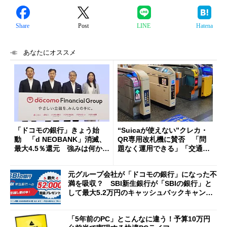
Share
Post
LINE
Hatena
あなたにオススメ
「ドコモの銀行」きょう始
“Suicaが使えない”クレカ・
動 「d NEOBANK」消滅、
QR専用改札機に賛否 「問
最大4.5％還元 強みは何か解
題なく運用できる」「交通系I
説
Cの方がスムーズ」
元グループ会社が「ドコモの銀行」になった不
満を吸収？ SBI新生銀行が「SBIの銀行」と
して最大5.2万円のキャッシュバックキャンペ
ーンを開催
「5年前のPC」とこんなに違う！予算10万円