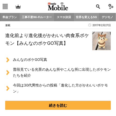
料金プラン
工事不要Wi-Fiルーター
スマホ決済
世界を変える5G
デジモノ
連載
2017年2月27日
進化前より進化後がかわいい肉食系ポケ
モン【みんなのポケGO写真】
みんなのポケGO写真
普段見ている光景のあんな所やこんな所に出現したポケモン
たちを紹介
今回は30代男性からの投稿「進化した方がかわいいポケモ
ン」
続きを読む