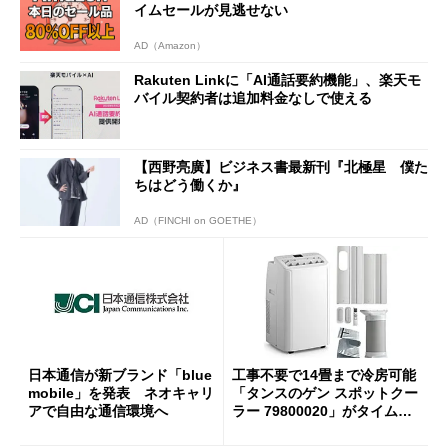
イムセールが見逃せない
AD（Amazon）
Rakuten Linkに「AI通話要約機能」、楽天モ
バイル契約者は追加料金なしで使える
【西野亮廣】ビジネス書最新刊『北極星 僕た
ちはどう働くか』
AD（FINCHI on GOETHE）
日本通信が新ブランド「blue
工事不要で14畳まで冷房可能
mobile」を発表 ネオキャリ
「タンスのゲン スポットクー
アで自由な通信環境へ
ラー 79800020」がタイムセ
ールで10％オフの5万3999円
に