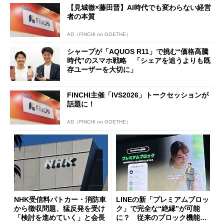
【見城徹×藤田晋】AI時代でも変わらない経営
者の本質
AD（FINCHI on GOETHE）
シャープが「AQUOS R11」で挑む“価格高騰
時代”のスマホ戦略 「シェアを追うよりも既
存ユーザーを大切に」
FINCHI主催「IVS2026」トークセッションが
話題に！
AD（FINCHI on GOETHE）
NHK受信料パトカー・消防車
LINEの新「プレミアムブロッ
から徴収問題、猛反発を受け
ク」で完全な“絶縁”が可能
「検討を進めていく」と会長
に？ 従来のブロック機能と