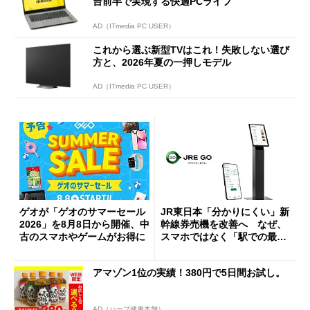
台前半で実現する快適PCライフ
AD（ITmedia PC USER）
これから選ぶ新型TVはこれ！失敗しない選び
方と、2026年夏の一押しモデル
AD（ITmedia PC USER）
ゲオが「ゲオのサマーセール
JR東日本「分かりにくい」新
2026」を8月8日から開催、中
幹線券売機を改善へ なぜ、
古のスマホやゲームがお得に
スマホではなく「駅での最短
1分購入」を実現？
アマゾン1位の実績！380円で5日間お試し。
AD（ハーブ健康本舗）