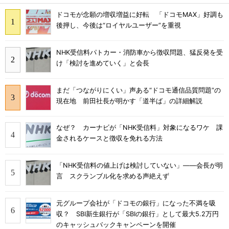
ドコモが念願の増収増益に好転 「ドコモMAX」好調も
後押し、今後は“ロイヤルユーザー”を重視
NHK受信料パトカー・消防車から徴収問題、猛反発を受
け「検討を進めていく」と会長
まだ「つながりにくい」声ある“ドコモ通信品質問題”の
現在地 前田社長が明かす「道半ば」の詳細解説
なぜ？ カーナビが「NHK受信料」対象になるワケ 課
金されるケースと徴収を免れる方法
「NHK受信料の値上げは検討していない」――会長が明
言 スクランブル化を求める声絶えず
元グループ会社が「ドコモの銀行」になった不満を吸
収？ SBI新生銀行が「SBIの銀行」として最大5.2万円
のキャッシュバックキャンペーンを開催