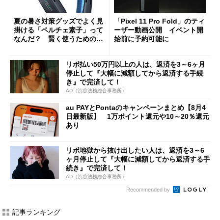
夏の暑さ対策グッズでよく見
「Pixel 11 Pro Fold」のティ
掛ける「ペルチェ素子」って
ーザー動画公開 イベント開
なんだ？ 賢く使うための注
始前に予約可能に
意点も
リボ払い50万円以上の人は、返済を3～6ヶ月
停止して『大幅に減額してから返済する手続
き』で完済して！
AD（渋谷法務総合事務所）
au PAYとPontaのキャンペーンまとめ【8月4
日最新版】 1万ポイント還元や10～20％還元
あり
リボ地獄から抜け出したい人は、返済を3～6
ヶ月停止して『大幅に減額してから返済する手
続き』で完済して！
AD（渋谷法務総合事務所）
Recommended by
記事ランキング