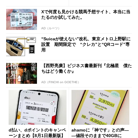
の決定的な違い
Xで何度も見かける競馬予想サイト、本当に当
たるのか試してみた。
AD（ルーツ）
“Suicaが使えない”改札、東京メトロ上野駅に
設置 期間限定で “クレカ”と“QRコード”専
用
【西野亮廣】ビジネス書最新刊『北極星 僕た
ちはどう働くか』
AD（FINCHI on GOETHE）
d払い、dポイントのキャンペ
ahamoに「神です」との声―
ーンまとめ【8月1日最新版】
―値段そのままで40GBに