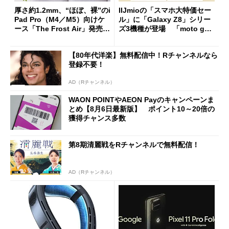
厚さ約1.2mm、“ほぼ、裸”のi
IIJmioの「スマホ大特価セー
Pad Pro（M4／M5）向けケ
ル」に「Galaxy Z8」シリー
ース「The Frost Air」発売
ズ3機種が登場 「moto g37
ケースフィニットから
j」や「OPPO Find X9 Ultr
a」も
【80年代洋楽】無料配信中！Rチャンネルなら
登録不要！
AD（Rチャンネル）
WAON POINTやAEON Payのキャンペーンま
とめ【8月6日最新版】 ポイント10～20倍の
獲得チャンス多数
第8期清麗戦をRチャンネルで無料配信！
AD（Rチャンネル）