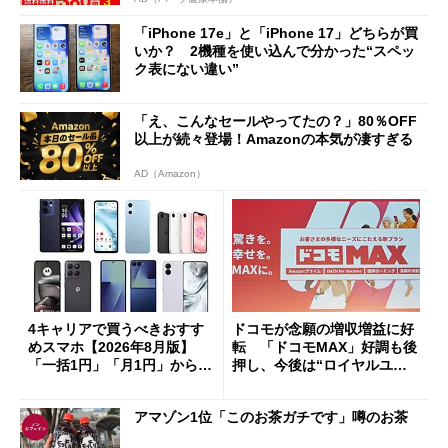
「iPhone 17e」と「iPhone 17」どちらが買
いか？ 2機種を使い込んで分かった“スペッ
ク表にない違い”
「え、こんなセールやってたの？」80％OFF
以上が続々登場！Amazonの本気が凄すぎる
AD（Amazon）
4キャリアで買うべきおすす
ドコモが念願の増収増益に好
めスマホ【2026年8月版】
転 「ドコモMAX」好調も後
「一括1円」「月1円」からお
押し、今後は“ロイヤルユー
得なiPhone／Pixel／Galaxy
ザー”を重視
まで
アマゾン1位「このお茶ガチです」噂のお茶