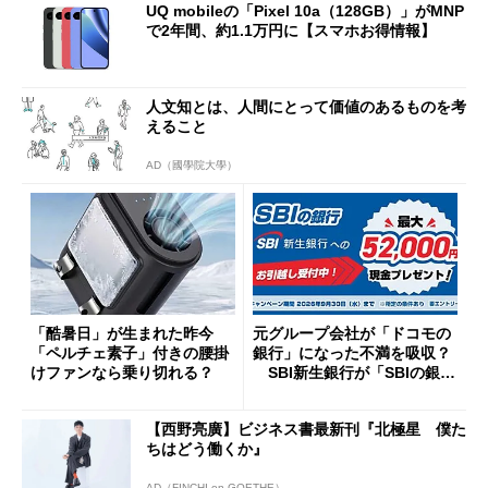
UQ mobileの「Pixel 10a（128GB）」がMNP
で2年間、約1.1万円に【スマホお得情報】
人文知とは、人間にとって価値のあるものを考
えること
AD（國學院大學）
「酷暑日」が生まれた昨今
元グループ会社が「ドコモの
「ペルチェ素子」付きの腰掛
銀行」になった不満を吸収？
けファンなら乗り切れる？
SBI新生銀行が「SBIの銀
行」として最大5.2万円のキャ
ッシュバックキャンペーンを
【西野亮廣】ビジネス書最新刊『北極星 僕た
開催
ちはどう働くか』
AD（FINCHI on GOETHE）