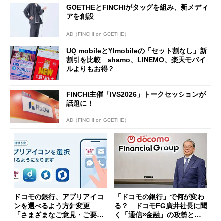
GOETHEとFINCHIがタッグを組み、新メディ
アを創設
AD（FINCHI on GOETHE）
UQ mobileとY!mobileの「セット割なし」新
割引を比較 ahamo、LINEMO、楽天モバイ
ルよりもお得？
FINCHI主催「IVS2026」トークセッションが
話題に！
AD（FINCHI on GOETHE）
ドコモの銀行、アプリアイコ
「ドコモの銀行」で何が変わ
ンを選べるよう方針変更
る？ ドコモFG廣井社長に聞
「さまざまなご意見・ご要望
く「通信×金融」の攻勢とグ