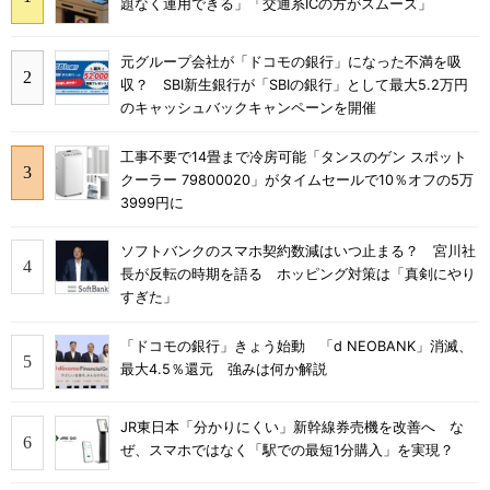
題なく運用できる」「交通系ICの方がスムーズ」
元グループ会社が「ドコモの銀行」になった不満を吸
収？ SBI新生銀行が「SBIの銀行」として最大5.2万円
のキャッシュバックキャンペーンを開催
工事不要で14畳まで冷房可能「タンスのゲン スポット
クーラー 79800020」がタイムセールで10％オフの5万
3999円に
ソフトバンクのスマホ契約数減はいつ止まる？ 宮川社
長が反転の時期を語る ホッピング対策は「真剣にやり
すぎた」
「ドコモの銀行」きょう始動 「d NEOBANK」消滅、
最大4.5％還元 強みは何か解説
JR東日本「分かりにくい」新幹線券売機を改善へ な
ぜ、スマホではなく「駅での最短1分購入」を実現？