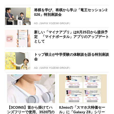
を踏まえ」
ループ戦略
将棋を学び、将棋から学ぶ「竜王セッション2
026」特別座談会
AD（SAPIX YOZEMI GROUP）
新しい「マイナアプリ」は8月25日から提供予
定 「マイナポータル」アプリのアップデート
として
トップ棋士が中学受験の体験談を語る特別座談
会
AD（SAPIX YOZEMI GROUP）
【3COINS】首から掛けてハ
IIJmioの「スマホ大特価セー
ンズフリーで使用、3520円の
ル」に「Galaxy Z8」シリー