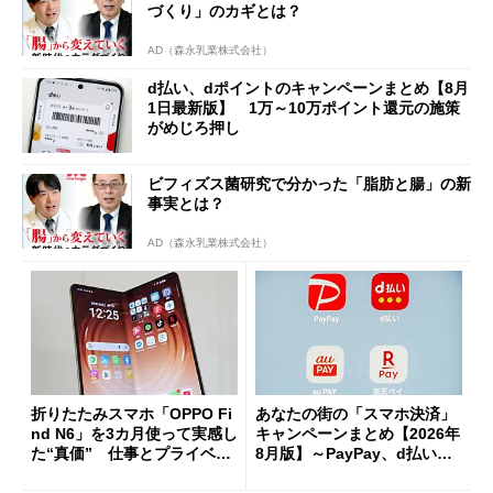
づくり」のカギとは？
AD（森永乳業株式会社）
d払い、dポイントのキャンペーンまとめ【8月
1日最新版】 1万～10万ポイント還元の施策
がめじろ押し
ビフィズス菌研究で分かった「脂肪と腸」の新
事実とは？
AD（森永乳業株式会社）
折りたたみスマホ「OPPO Fi
あなたの街の「スマホ決済」
nd N6」を3カ月使って実感し
キャンペーンまとめ【2026年
た“真価” 仕事とプライベー
8月版】～PayPay、d払い、a
トで大活躍
u PAY、楽天ペイ