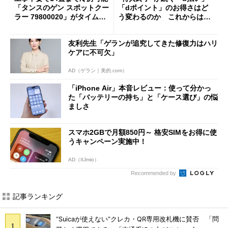
「タンスのゲン スポットクー
「dポイント」のお得さはど
ラー 79800020」がタイムセ
う変わるのか これからは
ールで10％オフの5万3999円
「dカード」の利用が得策？
に
友利先生「ゲランが追究してきた修復力はハリ
ケアに不可欠」
AD（ゲラン｜美的.com）
「iPhone Air」本音レビュー：使って分かっ
た「バッテリーの持ち」と「ケース選び」の悩
ましさ
スマホ2GBで月額850円～ 格安SIMをお得に使
うキャンペーン実施中！
AD（IIJmio）
Recommended by
記事ランキング
“Suicaが使えない”クレカ・QR専用改札機に賛否 「問