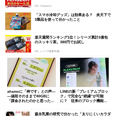
AD（Amazon）
「スマホ冷却グッズ」は効果ある？ 炎天下で
3製品を使って分かったこと
楽天週間ランキング1位！シリーズ累計3億包
のスッキリ茶。380円でお試し
AD（ハーブ健康本舗）
ahamoに「神です」との声―
LINEの新「プレミアムブロッ
―値段そのままで40GBに
ク」で完全な“絶縁”が可能
「課金されたのかと思った」
に？ 従来のブロック機能と
と戸惑いも
の決定的な違い
森永乳業の研究で分かった「太りにくいカラダ