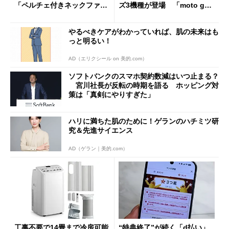
「ペルチェ付きネックファ
ズ3機種が登場 「moto g37
ン」
j」や「OPPO Find X9 Ultr
a」も
やるべきケアがわかっていれば、肌の未来はも
っと明るい！
AD（エリクシール on 美的.com）
ソフトバンクのスマホ契約数減はいつ止まる？
宮川社長が反転の時期を語る ホッピング対
策は「真剣にやりすぎた」
ハリに満ちた肌のために！ゲランのハチミツ研
究＆先進サイエンス
AD（ゲラン｜美的.com）
工事不要で14畳まで冷房可能
“特典終了”が続く「d払い」