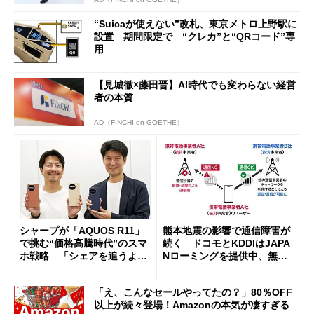
“Suicaが使えない”改札、東京メトロ上野駅に
設置 期間限定で “クレカ”と“QRコード”専
用
【見城徹×藤田晋】AI時代でも変わらない経営
者の本質
AD（FINCHI on GOETHE）
シャープが「AQUOS R11」
熊本地震の影響で通信障害が
で挑む“価格高騰時代”のスマ
続く ドコモとKDDIはJAPA
ホ戦略 「シェアを追うより
Nローミングを提供中、無料
も既存ユーザーを大切に」
Wi-Fi「00000JAPAN」も開
放
「え、こんなセールやってたの？」80％OFF
以上が続々登場！Amazonの本気が凄すぎる