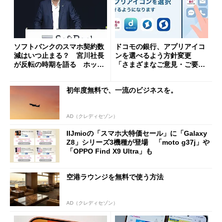
ソフトバンクのスマホ契約数
ドコモの銀行、アプリアイコ
減はいつ止まる？ 宮川社長
ンを選べるよう方針変更
が反転の時期を語る ホッピ
「さまざまなご意見・ご要望
ング対策は「真剣にやりすぎ
を踏まえ」
た」
初年度無料で、一流のビジネスを。
AD（クレディセゾン）
IIJmioの「スマホ大特価セール」に「Galaxy
Z8」シリーズ3機種が登場 「moto g37j」や
「OPPO Find X9 Ultra」も
空港ラウンジを無料で使う方法
AD（クレディセゾン）