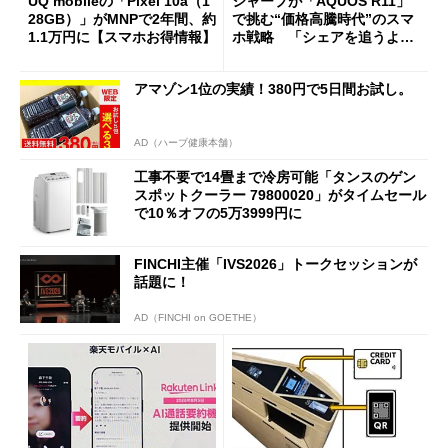
UQ mobileの「Pixel 10a（1
シャープが「AQUOS R11」
28GB）」がMNPで2年間、約
で挑む“価格高騰時代”のスマ
1.1万円に【スマホお得情報】
ホ戦略 「シェアを追うより
も既存ユーザーを大切に」
アマゾン1位の実績！380円で5日間お試し。
AD（ハーブ健康本舗）
工事不要で14畳まで冷房可能「タンスのゲン
スポットクーラー 79800020」がタイムセール
で10％オフの5万3999円に
FINCHI主催「IVS2026」トークセッションが
話題に！
AD（FINCHI on GOETHE）