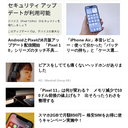
AndroidとPixelの8月版アッ
「iPhone Air」本音レビュ
プデート配信開始 「Pixel 1
ー：使って分かった「バッテ
0」シリーズのタッチ不具合
リーの持ち」と「ケース選
修正やGPU性能改善なども
び」の悩ましさ
ピアスをしてても痛くないヘッドホンがありま
した
AD（Marshall Group AB）
「Pixel 11」は何が変わる？ メモリ減少で10
0ドル前後の値上げも？ 出そろったうわさを
整理する
スマホ2GBで月額850円～ 格安SIMをお得に使
うキャンペーン実施中！