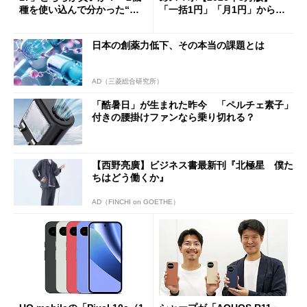
種を使い込んで分かった“ス
「一括1円」「月1円」からお
ペック表にない違い”
得なiPhone／Pixel／Galaxy
まで
日本の創薬力低下、その本当の課題とは
AD（三菱総合研究所）
「酷暑日」が生まれた昨今 「ペルチェ素子」
付きの腰掛けファンなら乗り切れる？
【西野亮廣】ビジネス書最新刊『北極星 僕た
ちはどう働くか』
AD（FINCHI on GOETHE）