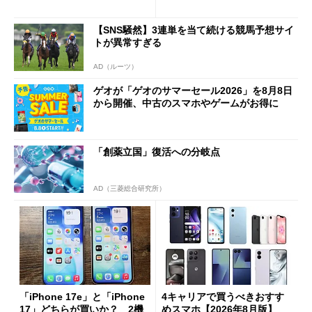
1分購入」を実現？
【SNS騒然】3連単を当て続ける競馬予想サイ
トが異常すぎる
AD（ルーツ）
ゲオが「ゲオのサマーセール2026」を8月8日
から開催、中古のスマホやゲームがお得に
「創薬立国」復活への分岐点
AD（三菱総合研究所）
「iPhone 17e」と「iPhone
4キャリアで買うべきおすす
17」どちらが買いか？ 2機
めスマホ【2026年8月版】