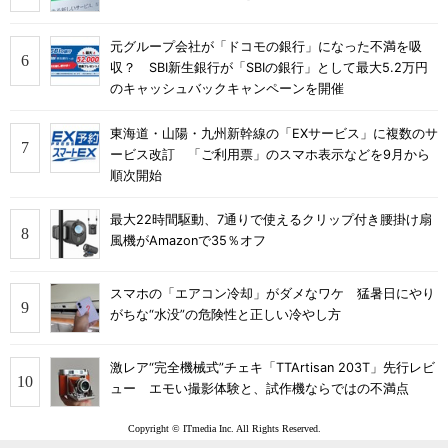
元グループ会社が「ドコモの銀行」になった不満を吸
収？ SBI新生銀行が「SBIの銀行」として最大5.2万円
のキャッシュバックキャンペーンを開催
東海道・山陽・九州新幹線の「EXサービス」に複数のサ
ービス改訂 「ご利用票」のスマホ表示などを9月から
順次開始
最大22時間駆動、7通りで使えるクリップ付き腰掛け扇
風機がAmazonで35％オフ
スマホの「エアコン冷却」がダメなワケ 猛暑日にやり
がちな“水没”の危険性と正しい冷やし方
激レア“完全機械式”チェキ「TTArtisan 203T」先行レビ
ュー エモい撮影体験と、試作機ならではの不満点
Copyright © ITmedia Inc. All Rights Reserved.