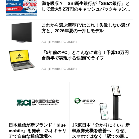
満を吸収？ SBI新生銀行が「SBIの銀行」と
して最大5.2万円のキャッシュバックキャンペ
ーンを開催
これから選ぶ新型TVはこれ！失敗しない選び
方と、2026年夏の一押しモデル
AD（ITmedia PC USER）
「5年前のPC」とこんなに違う！予算10万円
台前半で実現する快適PCライフ
AD（ITmedia PC USER）
日本通信が新ブランド「blue
JR東日本「分かりにくい」新
mobile」を発表 ネオキャリ
幹線券売機を改善へ なぜ、
アで自由な通信環境へ
スマホではなく「駅での最短