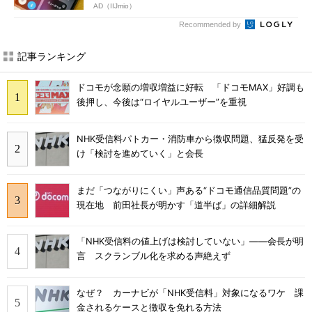
AD（IIJmio）
Recommended by
記事ランキング
ドコモが念願の増収増益に好転 「ドコモMAX」好調も
後押し、今後は“ロイヤルユーザー”を重視
NHK受信料パトカー・消防車から徴収問題、猛反発を受
け「検討を進めていく」と会長
まだ「つながりにくい」声ある“ドコモ通信品質問題”の
現在地 前田社長が明かす「道半ば」の詳細解説
「NHK受信料の値上げは検討していない」――会長が明
言 スクランブル化を求める声絶えず
なぜ？ カーナビが「NHK受信料」対象になるワケ 課
金されるケースと徴収を免れる方法