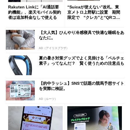
Rakuten Linkに「AI通話要
“Suicaが使えない”改札、東
約機能」、楽天モバイル契約
京メトロ上野駅に設置 期間
者は追加料金なしで使える
限定で “クレカ”と“QRコー
ド”専用
【大人気】ひんやり冷感寝具で快適な睡眠をあ
なたに。
AD（アイリスプラザ）
夏の暑さ対策グッズでよく見掛ける「ペルチェ
素子」ってなんだ？ 賢く使うための注意点も
【的中ラッシュ】SNSで話題の競馬予想サイト
を実際に検証。
AD（ルーツ）