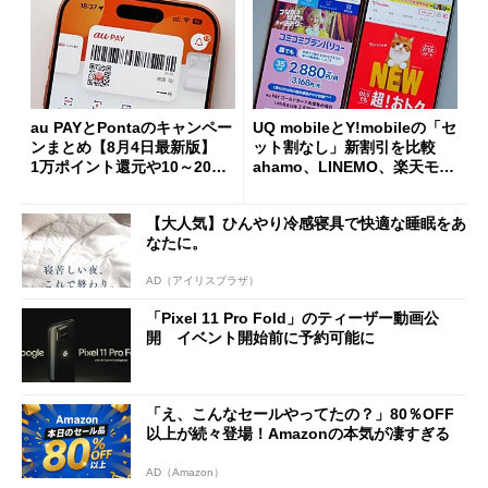
au PAYとPontaのキャンペー
UQ mobileとY!mobileの「セ
ンまとめ【8月4日最新版】
ット割なし」新割引を比較
1万ポイント還元や10～20％
ahamo、LINEMO、楽天モバ
還元あり
イルよりもお得？
【大人気】ひんやり冷感寝具で快適な睡眠をあ
なたに。
AD（アイリスプラザ）
「Pixel 11 Pro Fold」のティーザー動画公
開 イベント開始前に予約可能に
「え、こんなセールやってたの？」80％OFF
以上が続々登場！Amazonの本気が凄すぎる
AD（Amazon）