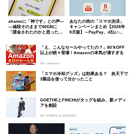
ahamoに「神です」との声―
あなたの街の「スマホ決済」
―値段そのままで40GBに
キャンペーンまとめ【2026年
「課金されたのかと思った」
8月版】～PayPay、d払い、a
と戸惑いも
u PAY、楽天ペイ
「え、こんなセールやってたの？」80％OFF
以上が続々登場！Amazonの本気が凄すぎる
AD（Amazon）
「スマホ冷却グッズ」は効果ある？ 炎天下で
3製品を使って分かったこと
GOETHEとFINCHIがタッグを組み、新メディ
アを創設
AD（FINCHI on GOETHE）