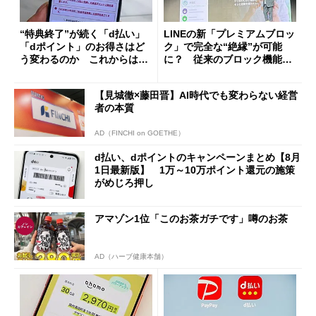
“特典終了”が続く「d払い」
LINEの新「プレミアムブロッ
「dポイント」のお得さはど
ク」で完全な“絶縁”が可能
う変わるのか これからは
に？ 従来のブロック機能と
「dカード」の利用が得策？
の決定的な違い
【見城徹×藤田晋】AI時代でも変わらない経営
者の本質
AD（FINCHI on GOETHE）
d払い、dポイントのキャンペーンまとめ【8月
1日最新版】 1万～10万ポイント還元の施策
がめじろ押し
アマゾン1位「このお茶ガチです」噂のお茶
AD（ハーブ健康本舗）