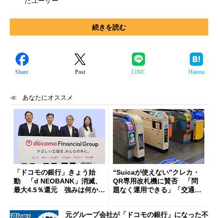
たユーザー
続きを読む
Share
Post
LINE
Hatena
あなたにオススメ
「ドコモの銀行」きょう始
“Suicaが使えない”クレカ・
動 「d NEOBANK」消滅、
QR専用改札機に賛否 「問
最大4.5％還元 強みは何か解
題なく運用できる」「交通系I
説
Cの方がスムーズ」
元グループ会社が「ドコモの銀行」になった不