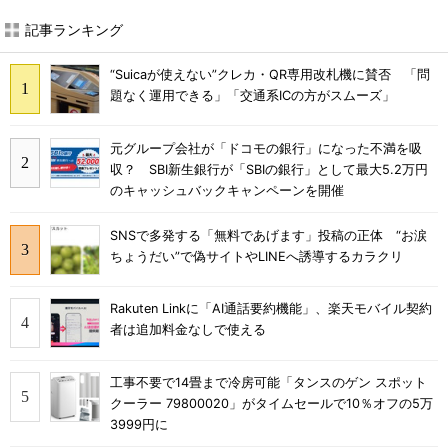
記事ランキング
“Suicaが使えない”クレカ・QR専用改札機に賛否 「問
題なく運用できる」「交通系ICの方がスムーズ」
元グループ会社が「ドコモの銀行」になった不満を吸
収？ SBI新生銀行が「SBIの銀行」として最大5.2万円
のキャッシュバックキャンペーンを開催
SNSで多発する「無料であげます」投稿の正体 “お涙
ちょうだい”で偽サイトやLINEへ誘導するカラクリ
Rakuten Linkに「AI通話要約機能」、楽天モバイル契約
者は追加料金なしで使える
工事不要で14畳まで冷房可能「タンスのゲン スポット
クーラー 79800020」がタイムセールで10％オフの5万
3999円に