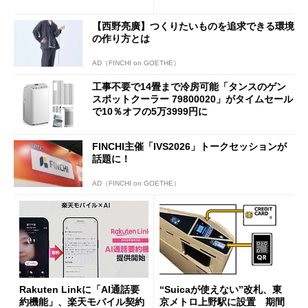
も既存ユーザーを大切に」
【西野亮廣】つくりたいものを追求できる環境
の作り方とは
AD（FINCHI on GOETHE）
工事不要で14畳まで冷房可能「タンスのゲン
スポットクーラー 79800020」がタイムセール
で10％オフの5万3999円に
FINCHI主催「IVS2026」トークセッションが
話題に！
AD（FINCHI on GOETHE）
Rakuten Linkに「AI通話要
“Suicaが使えない”改札、東
約機能」、楽天モバイル契約
京メトロ上野駅に設置 期間