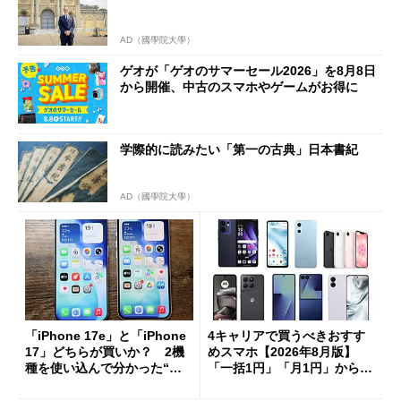
AD（國學院大學）
ゲオが「ゲオのサマーセール2026」を8月8日
から開催、中古のスマホやゲームがお得に
学際的に読みたい「第一の古典」日本書紀
AD（國學院大學）
「iPhone 17e」と「iPhone
4キャリアで買うべきおすす
17」どちらが買いか？ 2機
めスマホ【2026年8月版】
種を使い込んで分かった“ス
「一括1円」「月1円」からお
ペック表にない違い”
得なiPhone／Pixel／Galaxy
まで