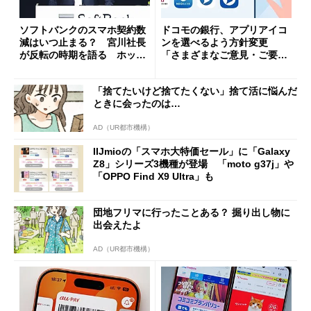
ソフトバンクのスマホ契約数
ドコモの銀行、アプリアイコ
減はいつ止まる？ 宮川社長
ンを選べるよう方針変更
が反転の時期を語る ホッピ
「さまざまなご意見・ご要望
ング対策は「真剣にやりすぎ
を踏まえ」
た」
「捨てたいけど捨てたくない」捨て活に悩んだ
ときに会ったのは…
AD（UR都市機構）
IIJmioの「スマホ大特価セール」に「Galaxy
Z8」シリーズ3機種が登場 「moto g37j」や
「OPPO Find X9 Ultra」も
団地フリマに行ったことある？ 掘り出し物に
出会えたよ
AD（UR都市機構）