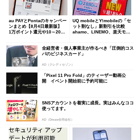
au PAYとPontaのキャンペー
UQ mobileとY!mobileの「セ
ンまとめ【8月4日最新版】
ット割なし」新割引を比較
1万ポイント還元や10～20％
ahamo、LINEMO、楽天モバ
還元あり
イルよりもお得？
全経営者・個人事業主が作るべき「圧倒的コス
パのビジネスカード」
AD（クレディセゾン）
「Pixel 11 Pro Fold」のティーザー動画公
開 イベント開始前に予約可能に
SNSアカウントを着実に成長。実はみんなココ
使ってます。
AD（Dreaw合同会社）