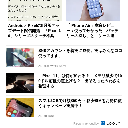
AndroidとPixelの8月版アッ
「iPhone Air」本音レビュ
プデート配信開始 「Pixel 1
ー：使って分かった「バッテ
0」シリーズのタッチ不具合
リーの持ち」と「ケース選
修正やGPU性能改善なども
び」の悩ましさ
SNSアカウントを着実に成長。実はみんなココ
使ってます。
AD（Dreaw合同会社）
「Pixel 11」は何が変わる？ メモリ減少で10
0ドル前後の値上げも？ 出そろったうわさを
整理する
スマホ2GBで月額850円～ 格安SIMをお得に使
うキャンペーン実施中！
AD（IIJmio）
Recommended by