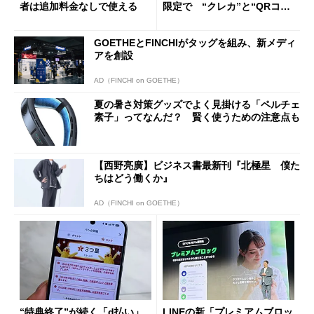
者は追加料金なしで使える
限定で “クレカ”と“QRコー
ド”専用
GOETHEとFINCHIがタッグを組み、新メディ
アを創設
AD（FINCHI on GOETHE）
夏の暑さ対策グッズでよく見掛ける「ペルチェ
素子」ってなんだ？ 賢く使うための注意点も
【西野亮廣】ビジネス書最新刊『北極星 僕た
ちはどう働くか』
AD（FINCHI on GOETHE）
“特典終了”が続く「d払い」
LINEの新「プレミアムブロッ