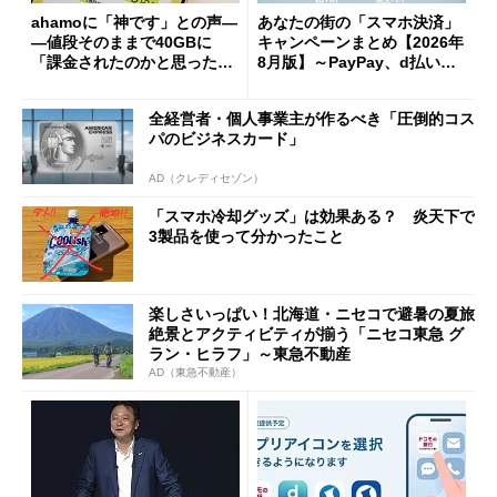
ahamoに「神です」との声―
あなたの街の「スマホ決済」
―値段そのままで40GBに
キャンペーンまとめ【2026年
「課金されたのかと思った」
8月版】～PayPay、d払い、a
と戸惑いも
u PAY、楽天ペイ
全経営者・個人事業主が作るべき「圧倒的コス
パのビジネスカード」
AD（クレディセゾン）
「スマホ冷却グッズ」は効果ある？ 炎天下で
3製品を使って分かったこと
楽しさいっぱい！北海道・ニセコで避暑の夏旅
絶景とアクティビティが揃う「ニセコ東急 グ
ラン・ヒラフ」～東急不動産
AD（東急不動産）