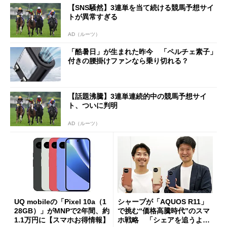
【SNS騒然】3連単を当て続ける競馬予想サイ
トが異常すぎる
AD（ルーツ）
「酷暑日」が生まれた昨今 「ペルチェ素子」
付きの腰掛けファンなら乗り切れる？
【話題沸騰】3連単連続的中の競馬予想サイ
ト、ついに判明
AD（ルーツ）
UQ mobileの「Pixel 10a（1
シャープが「AQUOS R11」
28GB）」がMNPで2年間、約
で挑む“価格高騰時代”のスマ
1.1万円に【スマホお得情報】
ホ戦略 「シェアを追うより