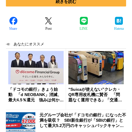
続きを読む
Share
Post
LINE
Hatena
あなたにオススメ
「ドコモの銀行」きょう始
“Suicaが使えない”クレカ・
動 「d NEOBANK」消滅、
QR専用改札機に賛否 「問
最大4.5％還元 強みは何か解
題なく運用できる」「交通系I
説
Cの方がスムーズ」
元グループ会社が「ドコモの銀行」になった不
満を吸収？ SBI新生銀行が「SBIの銀行」と
して最大5.2万円のキャッシュバックキャンペ
ーンを開催