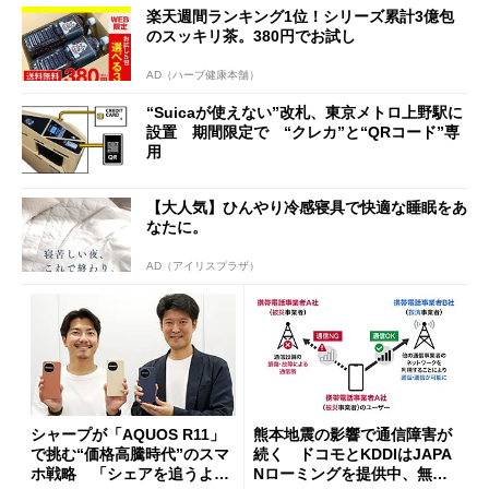
楽天週間ランキング1位！シリーズ累計3億包
開催
のスッキリ茶。380円でお試し
AD（ハーブ健康本舗）
“Suicaが使えない”改札、東京メトロ上野駅に
設置 期間限定で “クレカ”と“QRコード”専
用
【大人気】ひんやり冷感寝具で快適な睡眠をあ
なたに。
AD（アイリスプラザ）
シャープが「AQUOS R11」
熊本地震の影響で通信障害が
で挑む“価格高騰時代”のスマ
続く ドコモとKDDIはJAPA
ホ戦略 「シェアを追うより
Nローミングを提供中、無料