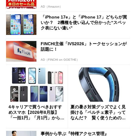
AD（Amazon）
「iPhone 17e」と「iPhone 17」どちらが買
いか？ 2機種を使い込んで分かった“スペッ
ク表にない違い”
FINCHI主催「IVS2026」トークセッションが
話題に！
AD（FINCHI on GOETHE）
4キャリアで買うべきおすす
夏の暑さ対策グッズでよく見
めスマホ【2026年8月版】
掛ける「ペルチェ素子」って
「一括1円」「月1円」からお
なんだ？ 賢く使うための注
得なiPhone／Pixel／Galaxy
意点も
まで
事例から学ぶ『特権アクセス管理』