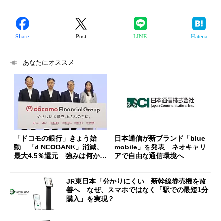
Share
Post
LINE
Hatena
あなたにオススメ
「ドコモの銀行」きょう始
日本通信が新ブランド「blue
動 「d NEOBANK」消滅、
mobile」を発表 ネオキャリ
最大4.5％還元 強みは何か解
アで自由な通信環境へ
説
JR東日本「分かりにくい」新幹線券売機を改
善へ なぜ、スマホではなく「駅での最短1分
購入」を実現？