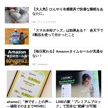
も既存ユーザーを大切に」
Wi-Fi「00000JAPAN」も開
放
【大人気】ひんやり冷感寝具で快適な睡眠をあ
なたに。
AD（アイリスプラザ）
「スマホ冷却グッズ」は効果ある？ 炎天下で
3製品を使って分かったこと
【毎日変わる】Amazonタイムセールが見逃せ
ない！
AD（Amazon）
ahamoに「神です」との声―
LINEの新「プレミアムブロッ
―値段そのままで40GBに
ク」で完全な“絶縁”が可能