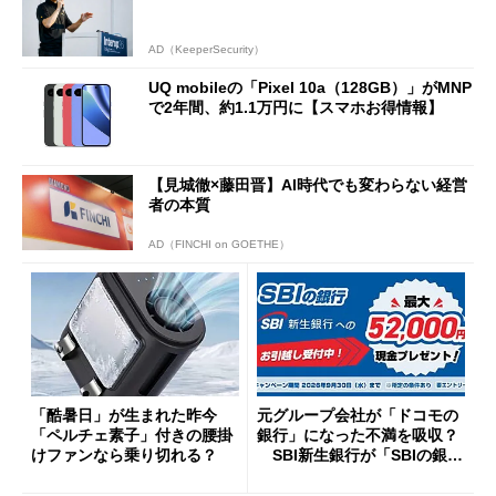
AD（KeeperSecurity）
UQ mobileの「Pixel 10a（128GB）」がMNP
で2年間、約1.1万円に【スマホお得情報】
【見城徹×藤田晋】AI時代でも変わらない経営
者の本質
AD（FINCHI on GOETHE）
「酷暑日」が生まれた昨今
元グループ会社が「ドコモの
「ペルチェ素子」付きの腰掛
銀行」になった不満を吸収？
けファンなら乗り切れる？
SBI新生銀行が「SBIの銀
行」として最大5.2万円のキャ
ッシュバックキャンペーンを