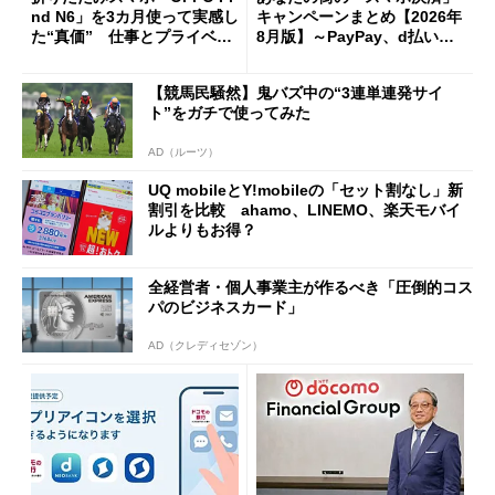
nd N6」を3カ月使って実感し
キャンペーンまとめ【2026年
た“真価” 仕事とプライベー
8月版】～PayPay、d払い、a
トで大活躍
u PAY、楽天ペイ
【競馬民騒然】鬼バズ中の“3連単連発サイ
ト”をガチで使ってみた
AD（ルーツ）
UQ mobileとY!mobileの「セット割なし」新
割引を比較 ahamo、LINEMO、楽天モバイ
ルよりもお得？
全経営者・個人事業主が作るべき「圧倒的コス
パのビジネスカード」
AD（クレディセゾン）