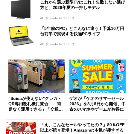
これから選ぶ新型TVはこれ！失敗しない選び
方と、2026年夏の一押しモデル
AD（ITmedia PC USER）
「5年前のPC」とこんなに違う！予算10万円
台前半で実現する快適PCライフ
AD（ITmedia PC USER）
“Suicaが使えない”クレカ・
ゲオが「ゲオのサマーセール
QR専用改札機に賛否 「問
2026」を8月8日から開催、中
題なく運用できる」「交通系I
古のスマホやゲームがお得に
Cの方がスムーズ」
「え、こんなセールやってたの？」80％OFF
以上が続々登場！Amazonの本気が凄すぎる