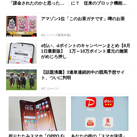
「課金されたのかと思った」
に？ 従来のブロック機能と
と戸惑いも
の決定的な違い
アマゾン1位「このお茶ガチです」噂のお茶
AD（ハーブ健康本舗）
d払い、dポイントのキャンペーンまとめ【8月
1日最新版】 1万～10万ポイント還元の施策
がめじろ押し
【話題沸騰】3連単連続的中の競馬予想サイ
ト、ついに判明
AD（ルーツ）
折りたたみスマホ「OPPO Fi
あなたの街の「スマホ決済」