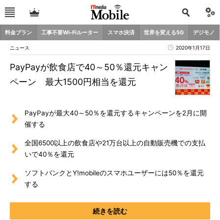
料金プラン
工事不要Wi-Fiルーター
スマホ決済
世界を変える5G
デジモノ
ニュース
2020年1月17日
PayPayが飲食店で40～50％還元キャン
ペーン 最大1500円相当を還元
PayPayが最大40～50％を還元するキャンペーンを2月に開
催する
全国6500以上の飲食店や21万台以上の自動販売機での支払
いで40％を還元
ソフトバンクとY!mobileのスマホユーザーには50％を還元
する
続きを読む