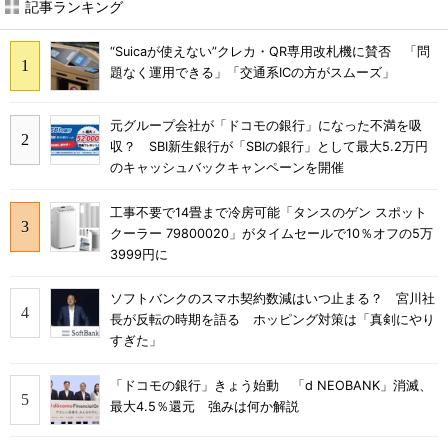
記事ランキング
“Suicaが使えない”クレカ・QR専用改札機に賛否 「問
題なく運用できる」「交通系ICの方がスムーズ」
元グループ会社が「ドコモの銀行」になった不満を吸
収？ SBI新生銀行が「SBIの銀行」として最大5.2万円
のキャッシュバックキャンペーンを開催
工事不要で14畳まで冷房可能「タンスのゲン スポット
クーラー 79800020」がタイムセールで10％オフの5万
3999円に
ソフトバンクのスマホ契約数減はいつ止まる？ 宮川社
長が反転の時期を語る ホッピング対策は「真剣にやり
すぎた」
「ドコモの銀行」きょう始動 「d NEOBANK」消滅、
最大4.5％還元 強みは何か解説