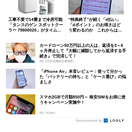
工事不要で14畳まで冷房可能
“特典終了”が続く「d払い」
「タンスのゲン スポットクー
「dポイント」のお得さはど
ラー 79800020」がタイムセ
う変わるのか これからは
ールで10％オフの5万3999円
「dカード」の利用が得策？
に
カードローン50万円以上の人は、返済を3～6
ヶ月停止して『大幅に減額してから返済する手
続き』で完済して！
AD（渋谷法務総合事務所）
「iPhone Air」本音レビュー：使って分かっ
た「バッテリーの持ち」と「ケース選び」の悩
ましさ
スマホ2GBで月額850円～ 格安SIMをお得に使
うキャンペーン実施中！
AD（IIJmio）
Recommended by