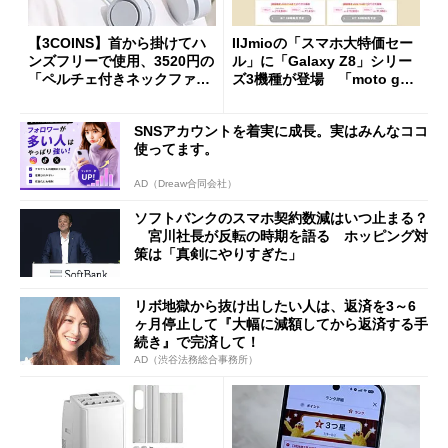
【3COINS】首から掛けてハ
IIJmioの「スマホ大特価セー
ンズフリーで使用、3520円の
ル」に「Galaxy Z8」シリー
「ペルチェ付きネックファ
ズ3機種が登場 「moto g37
ン」
j」や「OPPO Find X9 Ultr
a」も
SNSアカウントを着実に成長。実はみんなココ
使ってます。
AD（Dreaw合同会社）
ソフトバンクのスマホ契約数減はいつ止まる？
宮川社長が反転の時期を語る ホッピング対
策は「真剣にやりすぎた」
リボ地獄から抜け出したい人は、返済を3～6
ヶ月停止して『大幅に減額してから返済する手
続き』で完済して！
AD（渋谷法務総合事務所）