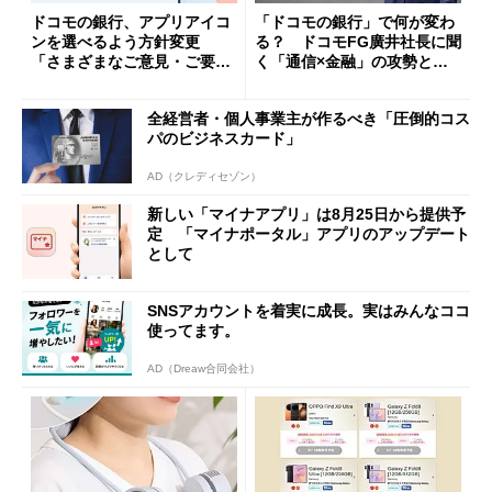
ドコモの銀行、アプリアイコ
「ドコモの銀行」で何が変わ
ンを選べるよう方針変更
る？ ドコモFG廣井社長に聞
「さまざまなご意見・ご要望
く「通信×金融」の攻勢とグ
を踏まえ」
ループ戦略
全経営者・個人事業主が作るべき「圧倒的コス
パのビジネスカード」
AD（クレディセゾン）
新しい「マイナアプリ」は8月25日から提供予
定 「マイナポータル」アプリのアップデート
として
SNSアカウントを着実に成長。実はみんなココ
使ってます。
AD（Dreaw合同会社）