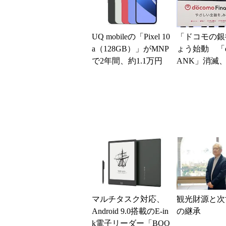
UQ mobileの「Pixel 10
「ドコモの銀
a（128GB）」がMNP
ょう始動 「d
で2年間、約1.1万円
ANK」消滅、
に【スマホお得...
5％還元 強
解説
マルチタスク対応、
観光財源と次
Android 9.0搭載のE-in
の継承
k電子リーダー「BOO