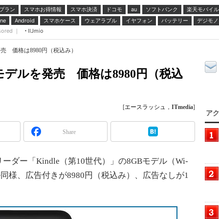
プラン
スマホお得情報
スマホ決済
ドコモ
ソフトバンク
楽天モバイル
au
スマホケース
ウェアラブル
イヤフォン
バッテリー
デジモノ
ne
Android
sored ｜
IIJmio
ルを発売 価格は8980円（税込み）
8GBモデルを発売 価格は8980円（税込
[
エースラッシュ
，
ITmedia
]
アク
Share
ーダー「Kindle（第10世代）」の8GBモデル（Wi-
ル同様、広告付きが8980円（税込み）、広告なしが1