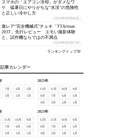
スマホの「エアコン冷却」がダメなワ
ケ 猛暑日にやりがちな“水没”の危険性
と正しい冷やし方
（2026年08月06日）
激レア“完全機械式”チェキ「TTArtisan
203T」先行レビュー エモい撮影体験
と、試作機ならではの不満点
（2026年08月07日）
ランキングトップ30
去記事カレンダー
年
2025年
7月
6月
5月
12月
11月
10月
9月
3月
2月
1月
8月
7月
6月
5月
4月
3月
2月
1月
年
2023年
11月
10月
9月
12月
11月
10月
9月
7月
6月
5月
8月
7月
6月
5月
3月
2月
1月
4月
3月
2月
1月