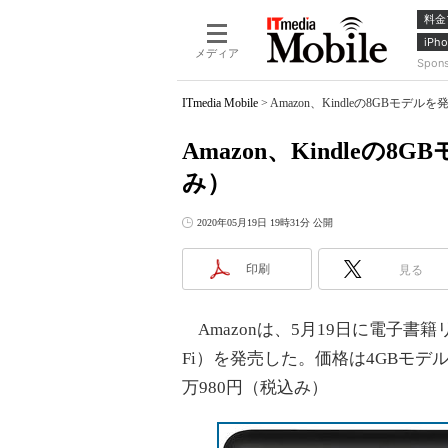
料金
iPho
メディア
Spon
ITmedia Mobile
>
Amazon、Kindleの8GBモデ
Amazon、Kindleの
み）
2020年05月19日 19時31分 公開
印刷
見る
Amazonは、5月19日に電子書籍リ
Fi）を発売した。価格は4GBモデ
万980円（税込み）