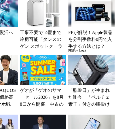
復活へ
工事不要で14畳まで
FPが解説！Apple製品
冷房可能「タンスの
を分割手数料0円で入
ゲン スポットクーラ
手する方法とは？
PR(Fav-Log)
ー 79800020」がタイ
ムセールで10...
QUOS
ゲオが「ゲオのサマ
「酷暑日」が生まれ
“価格高
ーセール2026」を8月
た昨今 「ペルチェ
マホ戦
8日から開催、中古の
素子」付きの腰掛け
を追う
スマホやゲームがお
ファンなら乗り切れ
ーザ
得に
る？