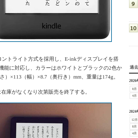
トライト方式を採用し、E-inkディスプレイを搭
整機能に対応し、カラーはホワイトとブラックの2色か
過
）×113（幅）×8.7（奥行き）mm、重量は174g。
2026
8月
は在庫がなくなり次第販売を終了する。
4月
2024
12月
8月
4月