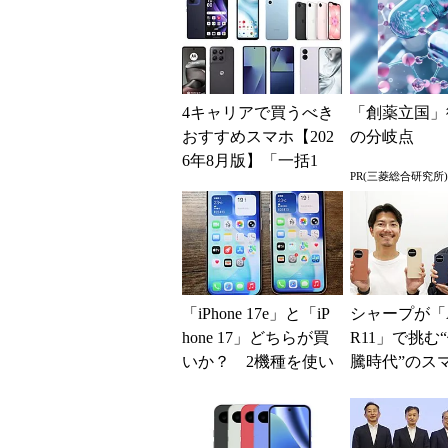
4キャリアで買うべき
「創薬立国」
おすすめスマホ【202
の分岐点
6年8月版】「一括1
PR(三菱総合研究所)
円」「月1円」からお
得なiPhone／...
「iPhone 17e」と「iP
シャープが「A
hone 17」どちらが買
R11」で挑む
いか？ 2機種を使い
騰時代”のス
込んで分かった“スペ
略 「シェア
ッ...
よりも既存ユ
ー...