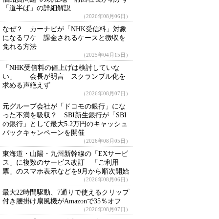
「道半ば」の詳細解説
（2026年08月06日）
なぜ？ カーナビが「NHK受信料」対象
になるワケ 課金されるケースと徴収を
免れる方法
（2025年04月15日）
「NHK受信料の値上げは検討していな
い」――会長が明言 スクランブル化を
求める声絶えず
（2026年08月07日）
元グループ会社が「ドコモの銀行」にな
った不満を吸収？ SBI新生銀行が「SBI
の銀行」として最大5.2万円のキャッシュ
バックキャンペーンを開催
（2026年08月05日）
東海道・山陽・九州新幹線の「EXサービ
ス」に複数のサービス改訂 「ご利用
票」のスマホ表示などを9月から順次開始
（2026年08月06日）
最大22時間駆動、7通りで使えるクリップ
付き腰掛け扇風機がAmazonで35％オフ
（2026年08月07日）