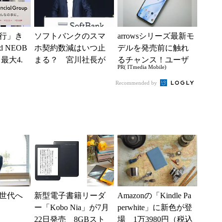
行」き
ソフトバンクのスマ
arrowsシリーズ最新モ
 NEOB
ホ契約数減はいつ止
デルを発売前に触れ
最大4.
まる？ 宮川社長が
るチャンス！ユーザ
PR( ITmedia Mobile)
みは何か
反転の時期を語る
ー座談会開催
ホッピング対策は
Recommended by
「真剣にやり...
世代へ
新型電子書籍リーダ
Amazonの「Kindle Pa
ー「Kobo Nia」が7月
perwhite」に新色が登
22日発売 8GBスト
場 1万3980円（税込