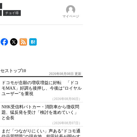
チョイ得
マイページ
セストップ10
2026年08月08日 更新
ドコモが念願の増収増益に好転 「ドコ
モMAX」好調も後押し、今後は“ロイヤル
ユーザー”を重視
（2026年08月06日）
NHK受信料パトカー・消防車から徴収問
題、猛反発を受け「検討を進めていく」
と会長
（2026年08月07日）
まだ「つながりにくい」声ある“ドコモ通
信品質問題”の現在地 前田社長が明かす