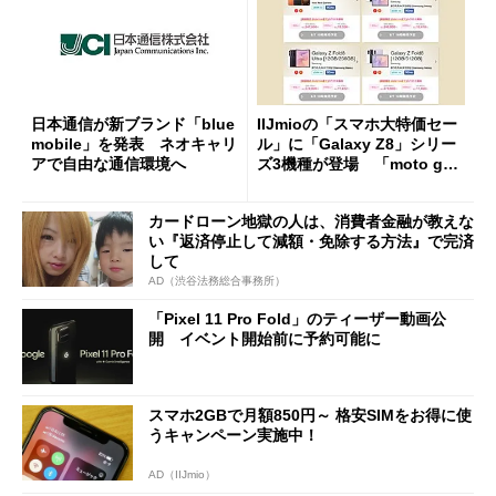
日本通信が新ブランド「blue
IIJmioの「スマホ大特価セー
mobile」を発表 ネオキャリ
ル」に「Galaxy Z8」シリー
アで自由な通信環境へ
ズ3機種が登場 「moto g37
j」や「OPPO Find X9 Ultr
a」も
カードローン地獄の人は、消費者金融が教えな
い『返済停止して減額・免除する方法』で完済
して
AD（渋谷法務総合事務所）
「Pixel 11 Pro Fold」のティーザー動画公
開 イベント開始前に予約可能に
スマホ2GBで月額850円～ 格安SIMをお得に使
うキャンペーン実施中！
AD（IIJmio）