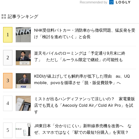
Recommended by
記事ランキング
NHK受信料パトカー・消防車から徴収問題、猛反発を受
け「検討を進めていく」と会長
楽天モバイルのローミングは「予定通り9月末に終
了」 ただし「ルーラル限定で継続」の可能性も
KDDIが値上げしても解約率が低下した理由 au、UQ
mobile、povoを循環させ「脱・販促費競争」へ
ミストが出るハンディファンって涼しいの？ 家電量販
店でも買える「Aecooly Cold Air／Cold Air Pro」を試
す
JR東日本「分かりにくい」新幹線券売機を改善へ な
ぜ、スマホではなく「駅での最短1分購入」を実現？