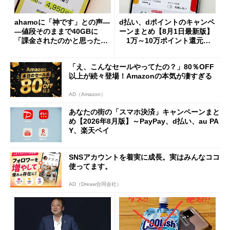
ahamoに「神です」との声―
d払い、dポイントのキャンペ
―値段そのままで40GBに
ーンまとめ【8月1日最新版】
「課金されたのかと思った」
1万～10万ポイント還元の
と戸惑いも
施策がめじろ押し
「え、こんなセールやってたの？」80％OFF
以上が続々登場！Amazonの本気が凄すぎる
AD（Amazon）
あなたの街の「スマホ決済」キャンペーンまと
め【2026年8月版】～PayPay、d払い、au PA
Y、楽天ペイ
SNSアカウントを着実に成長。実はみんなココ
使ってます。
AD（Dreaw合同会社）