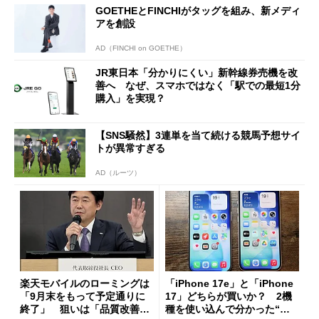
GOETHEとFINCHIがタッグを組み、新メディ
アを創設
AD（FINCHI on GOETHE）
JR東日本「分かりにくい」新幹線券売機を改
善へ なぜ、スマホではなく「駅での最短1分
購入」を実現？
【SNS騒然】3連単を当て続ける競馬予想サイ
トが異常すぎる
AD（ルーツ）
楽天モバイルのローミングは
「iPhone 17e」と「iPhone
「9月末をもって予定通りに
17」どちらが買いか？ 2機
終了」 狙いは「品質改善」
種を使い込んで分かった“ス