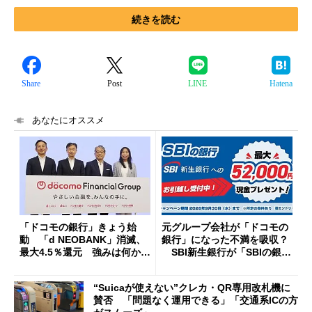
続きを読む
Share
Post
LINE
Hatena
あなたにオススメ
「ドコモの銀行」きょう始
元グループ会社が「ドコモの
動 「d NEOBANK」消滅、
銀行」になった不満を吸収？
最大4.5％還元 強みは何か解
SBI新生銀行が「SBIの銀
説
行」として最大5.2万円のキャ
ッシュバックキャンペーンを
“Suicaが使えない”クレカ・QR専用改札機に
開催
賛否 「問題なく運用できる」「交通系ICの方