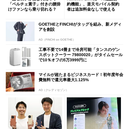
「ペルチェ素子」付きの腰掛
約機能」、楽天モバイル契約
けファンなら乗り切れる？
者は追加料金なしで使える
GOETHEとFINCHIがタッグを組み、新メディ
アを創設
AD（FINCHI on GOETHE）
工事不要で14畳まで冷房可能「タンスのゲン
スポットクーラー 79800020」がタイムセール
で10％オフの5万3999円に
マイルが超たまるビジネスカード！初年度年会
費無料で還元率最大1.125%
AD（クレディセゾン）