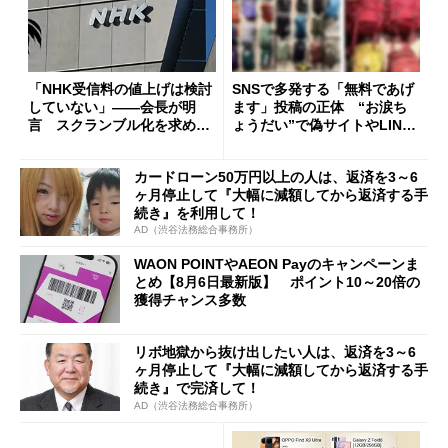
「NHK受信料の値上げは検討
SNSで多発する「無料であげ
していない」――会長が明
ます」投稿の正体 “お涙ち
言 スクランブル化を求める
ょうだい”で偽サイトやLINE
声絶えず
へ誘導するカラクリ
カードローン50万円以上の人は、返済を3～6
ヶ月停止して『大幅に減額してから返済する手
続き』を利用して！
AD（渋谷法務総合事務所）
WAON POINTやAEON Payのキャンペーンま
とめ【8月6日最新版】 ポイント10～20倍の
獲得チャンス多数
リボ地獄から抜け出したい人は、返済を3～6
ヶ月停止して『大幅に減額してから返済する手
続き』で完済して！
AD（渋谷法務総合事務所）