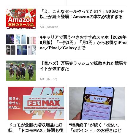
ただし「ルーラル限定で期
ペック表にない違い”
限を切った新契約」の可能性
「え、こんなセールやってたの？」80％OFF
も
以上が続々登場！Amazonの本気が凄すぎる
AD（Amazon）
4キャリアで買うべきおすすめスマホ【2026年
8月版】「一括1円」「月1円」からお得なiPho
ne／Pixel／Galaxyまで
【鬼バズ】万馬券ラッシュで拡散された競馬サ
イトが強すぎた
AD（ルーツ）
ドコモが念願の増収増益に好
“特典終了”が続く「d払い」
転 「ドコモMAX」好調も後
「dポイント」のお得さはど