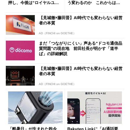
押し、今後は“ロイヤルユー
う変わるのか これからは
ザー”を重視
「dカード」の利用が得策？
【見城徹×藤田晋】AI時代でも変わらない経営
者の本質
AD（FINCHI on GOETHE）
まだ「つながりにくい」声ある“ドコモ通信品
質問題”の現在地 前田社長が明かす「道半
ば」の詳細解説
【見城徹×藤田晋】AI時代でも変わらない経営
者の本質
AD（FINCHI on GOETHE）
「酷暑日」が生まれた昨今
Rakuten Linkに「AI通話要