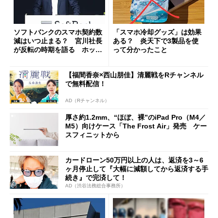
ソフトバンクのスマホ契約数
「スマホ冷却グッズ」は効果
減はいつ止まる？ 宮川社長
ある？ 炎天下で3製品を使
が反転の時期を語る ホッピ
って分かったこと
ング対策は「真剣にやりすぎ
た」
【福間香奈×西山朋佳】清麗戦をRチャンネル
で無料配信！
AD（Rチャンネル）
厚さ約1.2mm、“ほぼ、裸”のiPad Pro（M4／
M5）向けケース「The Frost Air」発売 ケー
スフィニットから
カードローン50万円以上の人は、返済を3～6
ヶ月停止して『大幅に減額してから返済する手
続き』で完済して！
AD（渋谷法務総合事務所）