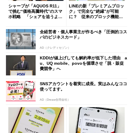
シャープが「AQUOS R11」
LINEの新「プレミアムブロッ
で挑む“価格高騰時代”のスマ
ク」で完全な“絶縁”が可能
ホ戦略 「シェアを追うより
に？ 従来のブロック機能と
も既存ユーザーを大切に」
の決定的な違い
全経営者・個人事業主が作るべき「圧倒的コス
パのビジネスカード」
AD（クレディセゾン）
KDDIが値上げしても解約率が低下した理由 a
u、UQ mobile、povoを循環させ「脱・販促
費競争」へ
SNSアカウントを着実に成長。実はみんなココ
使ってます。
AD（Dreaw合同会社）