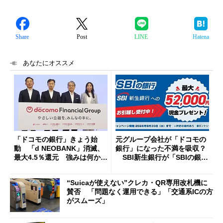
Share
Post
LINE
Hatena
あなたにオススメ
「ドコモの銀行」きょう始
元グループ会社が「ドコモの
動 「d NEOBANK」消滅、
銀行」になった不満を吸収？
最大4.5％還元 強みは何か解
SBI新生銀行が「SBIの銀
説
行」として最大5.2万円のキャ
ッシュバックキャンペーンを
“Suicaが使えない”クレカ・QR専用改札機に
開催
賛否 「問題なく運用できる」「交通系ICの方
がスムーズ」