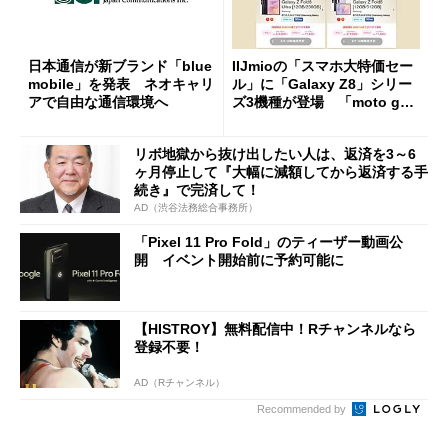
日本通信が新ブランド「blue
IIJmioの「スマホ大特価セー
mobile」を発表 ネオキャリ
ル」に「Galaxy Z8」シリー
アで自由な通信環境へ
ズ3機種が登場 「moto g37
j」や「OPPO Find X9 Ultr
a」も
リボ地獄から抜け出したい人は、返済を3～6
ヶ月停止して『大幅に減額してから返済する手
続き』で完済して！
AD（渋谷法務総合事務所）
「Pixel 11 Pro Fold」のティーザー動画公
開 イベント開始前に予約可能に
【HISTROY】無料配信中！Rチャンネルなら
登録不要！
AD（Rチャンネル）
Recommended by