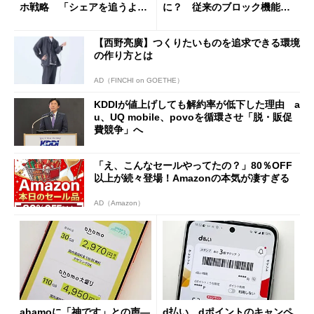
ホ戦略 「シェアを追うより
に？ 従来のブロック機能と
も既存ユーザーを大切に」
の決定的な違い
【西野亮廣】つくりたいものを追求できる環境
の作り方とは
AD（FINCHI on GOETHE）
KDDIが値上げしても解約率が低下した理由 a
u、UQ mobile、povoを循環させ「脱・販促
費競争」へ
「え、こんなセールやってたの？」80％OFF
以上が続々登場！Amazonの本気が凄すぎる
AD（Amazon）
ahamoに「神です」との声―
d払い、dポイントのキャンペ