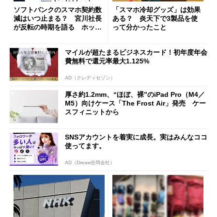
ソフトバンクのスマホ契約数
「スマホ冷却グッズ」は効果
減はいつ止まる？ 宮川社長
ある？ 炎天下で3製品を使
が反転の時期を語る ホッピ
って分かったこと
ング対策は「真剣にやりすぎ
た」
マイルが超たまるビジネスカード！初年度年会
費無料で還元率最大1.125%
AD（クレディセゾン）
厚さ約1.2mm、“ほぼ、裸”のiPad Pro（M4／
M5）向けケース「The Frost Air」発売 ケー
スフィニットから
SNSアカウントを着実に成長。実はみんなココ
使ってます。
AD（Dreaw合同会社）