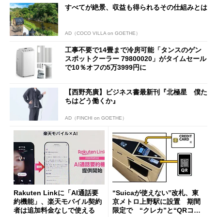
すべてが絶景、収益も得られるその仕組みとは
AD（COCO VILLA on GOETHE）
工事不要で14畳まで冷房可能「タンスのゲン
スポットクーラー 79800020」がタイムセール
で10％オフの5万3999円に
【西野亮廣】ビジネス書最新刊『北極星 僕た
ちはどう働くか』
AD（FINCHI on GOETHE）
Rakuten Linkに「AI通話要
“Suicaが使えない”改札、東
約機能」、楽天モバイル契約
京メトロ上野駅に設置 期間
者は追加料金なしで使える
限定で “クレカ”と“QRコー