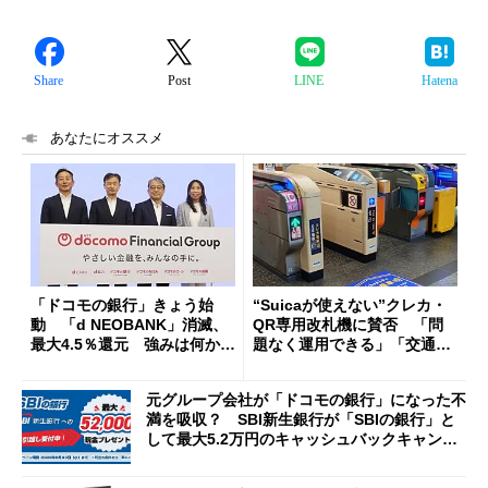
Share
Post
LINE
Hatena
あなたにオススメ
「ドコモの銀行」きょう始
“Suicaが使えない”クレカ・
動 「d NEOBANK」消滅、
QR専用改札機に賛否 「問
最大4.5％還元 強みは何か解
題なく運用できる」「交通系I
説
Cの方がスムーズ」
元グループ会社が「ドコモの銀行」になった不
満を吸収？ SBI新生銀行が「SBIの銀行」と
して最大5.2万円のキャッシュバックキャンペ
ーンを開催