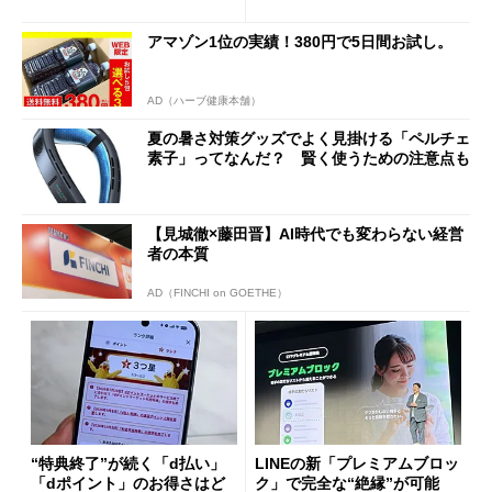
ド”専用
アマゾン1位の実績！380円で5日間お試し。
AD（ハーブ健康本舗）
夏の暑さ対策グッズでよく見掛ける「ペルチェ
素子」ってなんだ？ 賢く使うための注意点も
【見城徹×藤田晋】AI時代でも変わらない経営
者の本質
AD（FINCHI on GOETHE）
“特典終了”が続く「d払い」
LINEの新「プレミアムブロッ
「dポイント」のお得さはど
ク」で完全な“絶縁”が可能