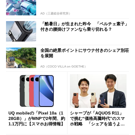
AD（三菱総合研究所）
「酷暑日」が生まれた昨今 「ペルチェ素子」
付きの腰掛けファンなら乗り切れる？
全国の絶景ポイントにサウナ付きのシェア別荘
を展開
AD（COCO VILLA on GOETHE）
UQ mobileの「Pixel 10a（1
シャープが「AQUOS R11」
28GB）」がMNPで2年間、約
で挑む“価格高騰時代”のスマ
1.1万円に【スマホお得情報】
ホ戦略 「シェアを追うより
も既存ユーザーを大切に」