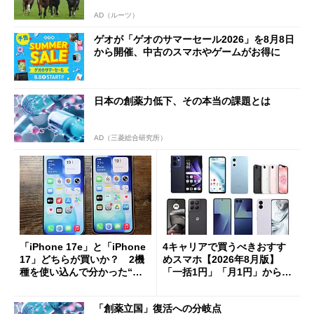
AD（ルーツ）
ゲオが「ゲオのサマーセール2026」を8月8日
から開催、中古のスマホやゲームがお得に
日本の創薬力低下、その本当の課題とは
AD（三菱総合研究所）
「iPhone 17e」と「iPhone
4キャリアで買うべきおすす
17」どちらが買いか？ 2機
めスマホ【2026年8月版】
種を使い込んで分かった“ス
「一括1円」「月1円」からお
ペック表にない違い”
得なiPhone／Pixel／Galaxy
まで
「創薬立国」復活への分岐点