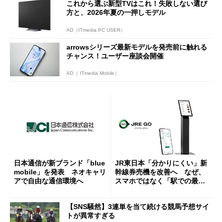
これから選ぶ新型TVはこれ！失敗しない選び
方と、2026年夏の一押しモデル
AD（ITmedia PC USER）
arrowsシリーズ最新モデルを発売前に触れる
チャンス！ユーザー座談会開催
AD（ ITmedia Mobile）
日本通信が新ブランド「blue
JR東日本「分かりにくい」新
mobile」を発表 ネオキャリ
幹線券売機を改善へ なぜ、
アで自由な通信環境へ
スマホではなく「駅での最短
1分購入」を実現？
【SNS騒然】3連単を当て続ける競馬予想サイ
トが異常すぎる