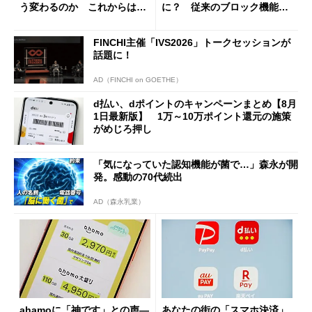
う変わるのか これからは
に？ 従来のブロック機能と
「dカード」の利用が得策？
の決定的な違い
FINCHI主催「IVS2026」トークセッションが
話題に！
AD（FINCHI on GOETHE）
d払い、dポイントのキャンペーンまとめ【8月
1日最新版】 1万～10万ポイント還元の施策
がめじろ押し
「気になっていた認知機能が菌で…」森永が開
発。感動の70代続出
AD（森永乳業）
ahamoに「神です」との声―
あなたの街の「スマホ決済」