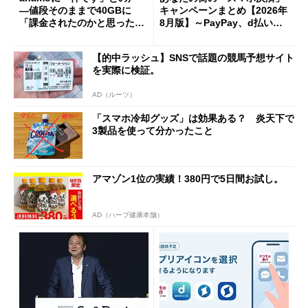
―値段そのままで40GBに
キャンペーンまとめ【2026年
「課金されたのかと思った」
8月版】～PayPay、d払い、a
と戸惑いも
u PAY、楽天ペイ
【的中ラッシュ】SNSで話題の競馬予想サイト
を実際に検証。
AD（ルーツ）
「スマホ冷却グッズ」は効果ある？ 炎天下で
3製品を使って分かったこと
アマゾン1位の実績！380円で5日間お試し。
AD（ハーブ健康本舗）