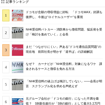
記事ランキング
ドコモが念願の増収増益に好転 「ドコモMAX」好調も
後押し、今後は“ロイヤルユーザー”を重視
NHK受信料パトカー・消防車から徴収問題、猛反発を受
け「検討を進めていく」と会長
まだ「つながりにくい」声ある“ドコモ通信品質問題”の
現在地 前田社長が明かす「道半ば」の詳細解説
なぜ？ カーナビが「NHK受信料」対象になるワケ 課
金されるケースと徴収を免れる方法
「NHK受信料の値上げは検討していない」――会長が明
言 スクランブル化を求める声絶えず
元グループ会社が「ドコモの銀行」になった不満を吸
収？ SBI新生銀行が「SBIの銀行」として最大5.2万円