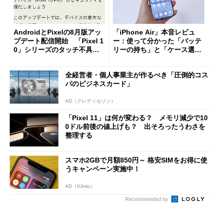
AndroidとPixelの8月版アッ
「iPhone Air」本音レビュ
プデート配信開始 「Pixel 1
ー：使って分かった「バッテ
0」シリーズのタッチ不具合
リーの持ち」と「ケース選
修正やGPU性能改善なども
び」の悩ましさ
全経営者・個人事業主が作るべき「圧倒的コス
パのビジネスカード」
AD（クレディセゾン）
「Pixel 11」は何が変わる？ メモリ減少で10
0ドル前後の値上げも？ 出そろったうわさを
整理する
スマホ2GBで月額850円～ 格安SIMをお得に使
うキャンペーン実施中！
AD（IIJmio）
Recommended by