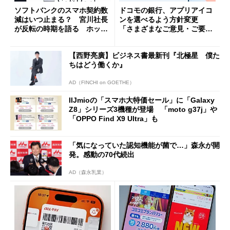
ソフトバンクのスマホ契約数
ドコモの銀行、アプリアイコ
減はいつ止まる？ 宮川社長
ンを選べるよう方針変更
が反転の時期を語る ホッピ
「さまざまなご意見・ご要望
ング対策は「真剣にやりすぎ
を踏まえ」
た」
【西野亮廣】ビジネス書最新刊『北極星 僕た
ちはどう働くか』
AD（FINCHI on GOETHE）
IIJmioの「スマホ大特価セール」に「Galaxy
Z8」シリーズ3機種が登場 「moto g37j」や
「OPPO Find X9 Ultra」も
「気になっていた認知機能が菌で…」森永が開
発。感動の70代続出
AD（森永乳業）