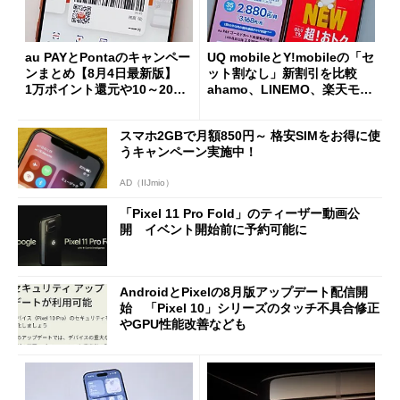
au PAYとPontaのキャンペー
UQ mobileとY!mobileの「セ
ンまとめ【8月4日最新版】
ット割なし」新割引を比較
1万ポイント還元や10～20％
ahamo、LINEMO、楽天モバ
還元あり
イルよりもお得？
スマホ2GBで月額850円～ 格安SIMをお得に使
うキャンペーン実施中！
AD（IIJmio）
「Pixel 11 Pro Fold」のティーザー動画公
開 イベント開始前に予約可能に
AndroidとPixelの8月版アップデート配信開
始 「Pixel 10」シリーズのタッチ不具合修正
やGPU性能改善なども