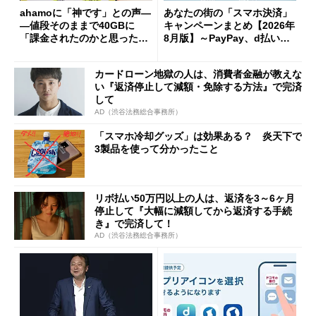
ahamoに「神です」との声―
あなたの街の「スマホ決済」
―値段そのままで40GBに
キャンペーンまとめ【2026年
「課金されたのかと思った」
8月版】～PayPay、d払い、a
と戸惑いも
u PAY、楽天ペイ
カードローン地獄の人は、消費者金融が教えな
い『返済停止して減額・免除する方法』で完済
して
AD（渋谷法務総合事務所）
「スマホ冷却グッズ」は効果ある？ 炎天下で
3製品を使って分かったこと
リボ払い50万円以上の人は、返済を3～6ヶ月
停止して『大幅に減額してから返済する手続
き』で完済して！
AD（渋谷法務総合事務所）