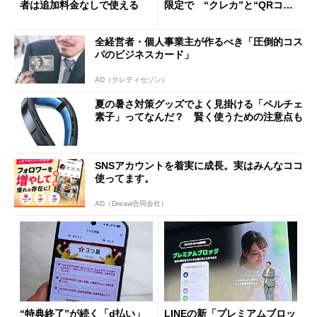
者は追加料金なしで使える
限定で “クレカ”と“QRコー
ド”専用
全経営者・個人事業主が作るべき「圧倒的コス
パのビジネスカード」
AD（クレディセゾン）
夏の暑さ対策グッズでよく見掛ける「ペルチェ
素子」ってなんだ？ 賢く使うための注意点も
SNSアカウントを着実に成長。実はみんなココ
使ってます。
AD（Dreaw合同会社）
“特典終了”が続く「d払い」
LINEの新「プレミアムブロッ