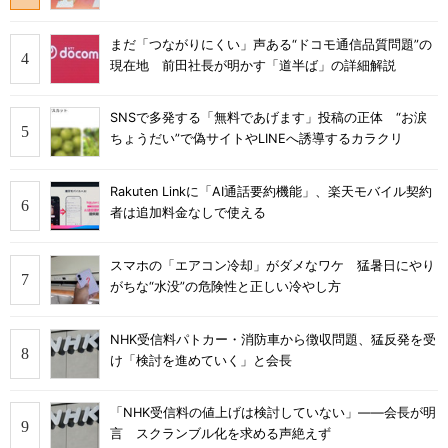
まだ「つながりにくい」声ある“ドコモ通信品質問題”の
現在地 前田社長が明かす「道半ば」の詳細解説
SNSで多発する「無料であげます」投稿の正体 “お涙
ちょうだい”で偽サイトやLINEへ誘導するカラクリ
Rakuten Linkに「AI通話要約機能」、楽天モバイル契約
者は追加料金なしで使える
スマホの「エアコン冷却」がダメなワケ 猛暑日にやり
がちな“水没”の危険性と正しい冷やし方
NHK受信料パトカー・消防車から徴収問題、猛反発を受
け「検討を進めていく」と会長
「NHK受信料の値上げは検討していない」――会長が明
言 スクランブル化を求める声絶えず