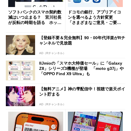
ソフトバンクのスマホ契約数
ドコモの銀行、アプリアイコ
減はいつ止まる？ 宮川社長
ンを選べるよう方針変更
が反転の時期を語る ホッピ
「さまざまなご意見・ご要望
ング対策は「真剣にやりすぎ
を踏まえ」
た」
【登録不要＆完全無料】90・00年代洋楽がRチ
ャンネルで見放題
AD（Rチャンネル）
IIJmioの「スマホ大特価セール」に「Galaxy
Z8」シリーズ3機種が登場 「moto g37j」や
「OPPO Find X9 Ultra」も
【無料アニメ】神の雫配信中！視聴で楽天ポイ
ント貯まる
AD（Rチャンネル）