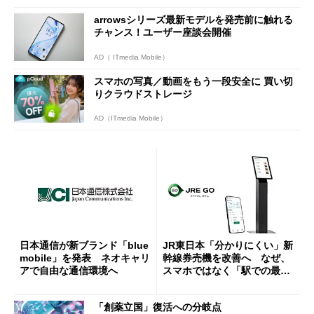
arrowsシリーズ最新モデルを発売前に触れる
チャンス！ユーザー座談会開催
AD（ ITmedia Mobile）
スマホの写真／動画をもう一段安全に 買い切
りクラウドストレージ
AD（ITmedia Mobile）
日本通信が新ブランド「blue
JR東日本「分かりにくい」新
mobile」を発表 ネオキャリ
幹線券売機を改善へ なぜ、
アで自由な通信環境へ
スマホではなく「駅での最短
1分購入」を実現？
「創薬立国」復活への分岐点