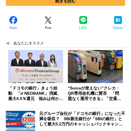
続きを読む
Share
Post
LINE
Hatena
あなたにオススメ
「ドコモの銀行」きょう始
“Suicaが使えない”クレカ・
動 「d NEOBANK」消滅、
QR専用改札機に賛否 「問
最大4.5％還元 強みは何か解
題なく運用できる」「交通系I
説
Cの方がスムーズ」
元グループ会社が「ドコモの銀行」になった不
満を吸収？ SBI新生銀行が「SBIの銀行」と
して最大5.2万円のキャッシュバックキャンペ
ーンを開催