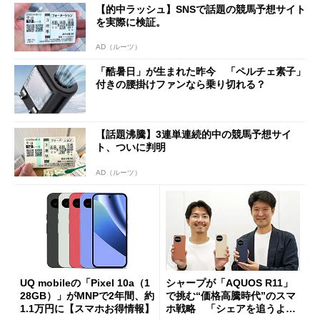
【的中ラッシュ】SNSで話題の競馬予想サイト
を実際に検証。
AD（ルーツ）
「酷暑日」が生まれた昨今 「ペルチェ素子」
付きの腰掛けファンなら乗り切れる？
【話題沸騰】3連単連続的中の競馬予想サイ
ト、ついに判明
AD（ルーツ）
UQ mobileの「Pixel 10a（1
シャープが「AQUOS R11」
28GB）」がMNPで2年間、約
で挑む“価格高騰時代”のスマ
1.1万円に【スマホお得情報】
ホ戦略 「シェアを追うより