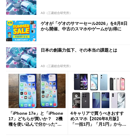
AD（三菱総合研究所）
ゲオが「ゲオのサマーセール2026」を8月8日
から開催、中古のスマホやゲームがお得に
日本の創薬力低下、その本当の課題とは
AD（三菱総合研究所）
「iPhone 17e」と「iPhone
4キャリアで買うべきおすす
17」どちらが買いか？ 2機
めスマホ【2026年8月版】
種を使い込んで分かった“ス
「一括1円」「月1円」からお
ペック表にない違い”
得なiPhone／Pixel／Galaxy
まで