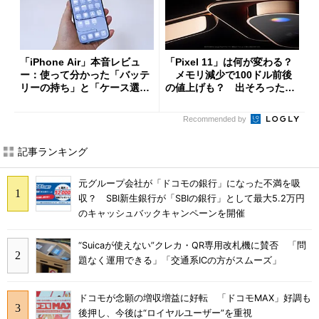
「iPhone Air」本音レビュ
「Pixel 11」は何が変わる？
ー：使って分かった「バッテ
メモリ減少で100ドル前後
リーの持ち」と「ケース選
の値上げも？ 出そろったう
び」の悩ましさ
わさを整理する
Recommended by
記事ランキング
元グループ会社が「ドコモの銀行」になった不満を吸
収？ SBI新生銀行が「SBIの銀行」として最大5.2万円
のキャッシュバックキャンペーンを開催
“Suicaが使えない”クレカ・QR専用改札機に賛否 「問
題なく運用できる」「交通系ICの方がスムーズ」
ドコモが念願の増収増益に好転 「ドコモMAX」好調も
後押し、今後は“ロイヤルユーザー”を重視