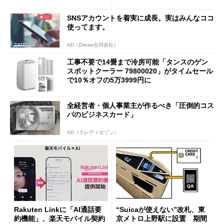
も既存ユーザーを大切に」
SNSアカウントを着実に成長。実はみんなココ
使ってます。
AD（Dreaw合同会社）
工事不要で14畳まで冷房可能「タンスのゲン
スポットクーラー 79800020」がタイムセール
で10％オフの5万3999円に
全経営者・個人事業主が作るべき「圧倒的コス
パのビジネスカード」
AD（クレディセゾン）
Rakuten Linkに「AI通話要
“Suicaが使えない”改札、東
約機能」、楽天モバイル契約
京メトロ上野駅に設置 期間