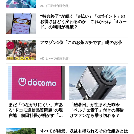
AD（三菱総合研究所）
“特典終了”が続く「d払い」「dポイント」の
お得さはどう変わるのか これからは「dカー
ド」の利用が得策？
アマゾン1位「このお茶ガチです」噂のお茶
AD（ハーブ健康本舗）
まだ「つながりにくい」声あ
「酷暑日」が生まれた昨今
る“ドコモ通信品質問題”の現
「ペルチェ素子」付きの腰掛
在地 前田社長が明かす「道
けファンなら乗り切れる？
半ば」の詳細解説
すべてが絶景、収益も得られるその仕組みとは