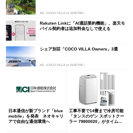
AD（COCO VILLA on GOETHE）
Rakuten Linkに「AI通話要約機能」、楽天モ
バイル契約者は追加料金なしで使える
シェア別荘「COCO VILLA Owners」3選
AD（COCO VILLA on GOETHE）
日本通信が新ブランド「blue
工事不要で14畳まで冷房可能
mobile」を発表 ネオキャリ
「タンスのゲン スポットクー
アで自由な通信環境へ
ラー 79800020」がタイムセ
ールで10％オフの5万3999円
に