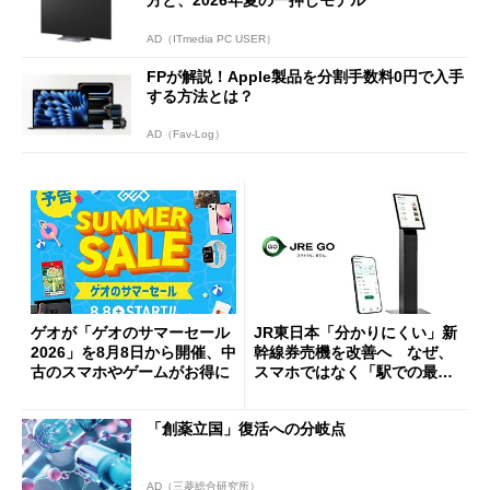
AD（ITmedia PC USER）
FPが解説！Apple製品を分割手数料0円で入手
する方法とは？
AD（Fav-Log）
ゲオが「ゲオのサマーセール
JR東日本「分かりにくい」新
2026」を8月8日から開催、中
幹線券売機を改善へ なぜ、
古のスマホやゲームがお得に
スマホではなく「駅での最短
1分購入」を実現？
「創薬立国」復活への分岐点
AD（三菱総合研究所）