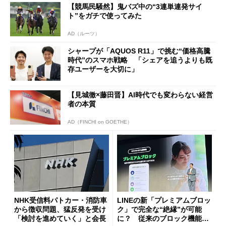
【競馬民騒然】鬼バズ中の“3連単連発サイ
ト”をガチで使ってみた
AD（ルーツ）
シャープが「AQUOS R11」で挑む“価格高騰
時代”のスマホ戦略 「シェアを追うよりも既
存ユーザーを大切に」
【見城徹×藤田晋】AI時代でも変わらない経営
者の本質
AD（FINCHI on GOETHE）
NHK受信料パトカー・消防車
LINEの新「プレミアムブロッ
から徴収問題、猛反発を受け
ク」で完全な“絶縁”が可能
「検討を進めていく」と会長
に？ 従来のブロック機能と