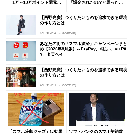
1万～10万ポイント還元の
「課金されたのかと思った」
施策がめじろ押し
と戸惑いも
【西野亮廣】つくりたいものを追求できる環境
の作り方とは
AD（FINCHI on GOETHE）
あなたの街の「スマホ決済」キャンペーンまと
め【2026年8月版】～PayPay、d払い、au PA
Y、楽天ペイ
【西野亮廣】つくりたいものを追求できる環境
の作り方とは
AD（FINCHI on GOETHE）
「スマホ冷却グッズ」は効果
ソフトバンクのスマホ契約数