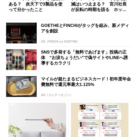
ある？ 炎天下で3製品を使
減はいつ止まる？ 宮川社長
って分かったこと
が反転の時期を語る ホッピ
ング対策は「真剣にやりすぎ
た」
GOETHEとFINCHIがタッグを組み、新メディ
アを創設
AD（FINCHI on GOETHE）
SNSで多発する「無料であげます」投稿の正
体 “お涙ちょうだい”で偽サイトやLINEへ誘
導するカラクリ
マイルが超たまるビジネスカード！初年度年会
費無料で還元率最大1.125%
AD（クレディセゾン）