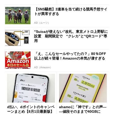
の決定的な違い
【SNS騒然】3連単を当て続ける競馬予想サイ
トが異常すぎる
AD（ルーツ）
“Suicaが使えない”改札、東京メトロ上野駅に
設置 期間限定で “クレカ”と“QRコード”専
用
「え、こんなセールやってたの？」80％OFF
以上が続々登場！Amazonの本気が凄すぎる
AD（Amazon）
d払い、dポイントのキャンペ
ahamoに「神です」との声―
ーンまとめ【8月1日最新版】
―値段そのままで40GBに