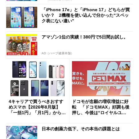
「iPhone 17e」と「iPhone 17」どちらが買
いか？ 2機種を使い込んで分かった“スペッ
ク表にない違い”
アマゾン1位の実績！380円で5日間お試し。
AD（ハーブ健康本舗）
4キャリアで買うべきおすす
ドコモが念願の増収増益に好
めスマホ【2026年8月版】
転 「ドコモMAX」好調も後
「一括1円」「月1円」からお
押し、今後は“ロイヤルユー
得なiPhone／Pixel／Galaxy
ザー”を重視
まで
日本の創薬力低下、その本当の課題とは