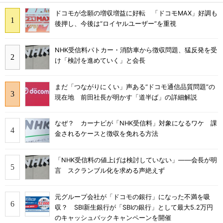
ドコモが念願の増収増益に好転 「ドコモMAX」好調も
後押し、今後は“ロイヤルユーザー”を重視
NHK受信料パトカー・消防車から徴収問題、猛反発を受
け「検討を進めていく」と会長
まだ「つながりにくい」声ある“ドコモ通信品質問題”の
現在地 前田社長が明かす「道半ば」の詳細解説
なぜ？ カーナビが「NHK受信料」対象になるワケ 課
金されるケースと徴収を免れる方法
「NHK受信料の値上げは検討していない」――会長が明
言 スクランブル化を求める声絶えず
元グループ会社が「ドコモの銀行」になった不満を吸
収？ SBI新生銀行が「SBIの銀行」として最大5.2万円
のキャッシュバックキャンペーンを開催