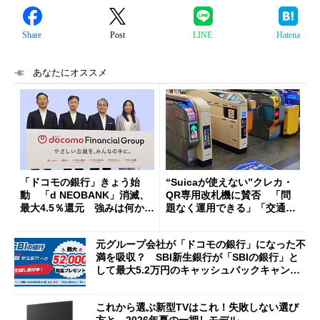
Share
Post
LINE
Hatena
あなたにオススメ
「ドコモの銀行」きょう始
“Suicaが使えない”クレカ・
動 「d NEOBANK」消滅、
QR専用改札機に賛否 「問
最大4.5％還元 強みは何か解
題なく運用できる」「交通系I
説
Cの方がスムーズ」
元グループ会社が「ドコモの銀行」になった不
満を吸収？ SBI新生銀行が「SBIの銀行」と
して最大5.2万円のキャッシュバックキャンペ
ーンを開催
これから選ぶ新型TVはこれ！失敗しない選び
方と、2026年夏の一押しモデル