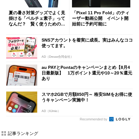
夏の暑さ対策グッズでよく見
「Pixel 11 Pro Fold」のティ
掛ける「ペルチェ素子」って
ーザー動画公開 イベント開
なんだ？ 賢く使うための注
始前に予約可能に
意点も
SNSアカウントを着実に成長。実はみんなココ
使ってます。
AD（Dreaw合同会社）
au PAYとPontaのキャンペーンまとめ【8月4
日最新版】 1万ポイント還元や10～20％還元
あり
スマホ2GBで月額850円～ 格安SIMをお得に使
うキャンペーン実施中！
AD（IIJmio）
Recommended by
記事ランキング