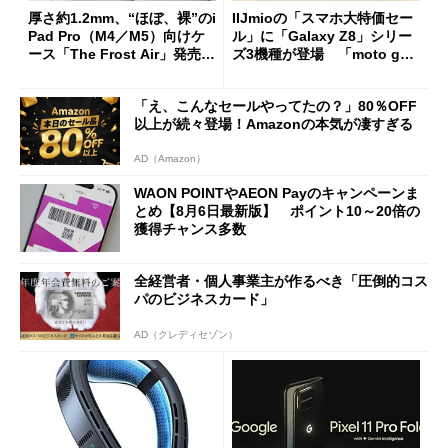
厚さ約1.2mm、“ほぼ、裸”のi
IIJmioの「スマホ大特価セー
Pad Pro（M4／M5）向けケ
ル」に「Galaxy Z8」シリー
ース「The Frost Air」発売
ズ3機種が登場 「moto g37
ケースフィニットから
j」や「OPPO Find X9 Ultr
a」も
「え、こんなセールやってたの？」80％OFF
以上が続々登場！Amazonの本気が凄すぎる
AD（Amazon）
WAON POINTやAEON Payのキャンペーンま
とめ【8月6日最新版】 ポイント10～20倍の
獲得チャンス多数
全経営者・個人事業主が作るべき「圧倒的コス
パのビジネスカード」
AD（クレディセゾン）