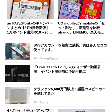
au PAYとPontaのキャンペー
UQ mobileとY!mobileの「セ
ンまとめ【8月4日最新版】
ット割なし」新割引を比較
1万ポイント還元や10～20％
ahamo、LINEMO、楽天モバ
還元あり
イルよりもお得？
SNSアカウントを着実に成長。実はみんなココ
使ってます。
AD（Dreaw合同会社）
「Pixel 11 Pro Fold」のティーザー動画公
開 イベント開始前に予約可能に
クラファン5,600万円以上！話題のスピーカー
を試してみた
AD（デノン）