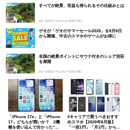
すべてが絶景、収益も得られるその仕組みとは
AD（COCO VILLA on GOETHE）
ゲオが「ゲオのサマーセール2026」を8月8日
から開催、中古のスマホやゲームがお得に
全国の絶景ポイントにサウナ付きのシェア別荘
を展開
AD（COCO VILLA on GOETHE）
「iPhone 17e」と「iPhone
4キャリアで買うべきおすす
17」どちらが買いか？ 2機
めスマホ【2026年8月版】
種を使い込んで分かった“ス
「一括1円」「月1円」からお