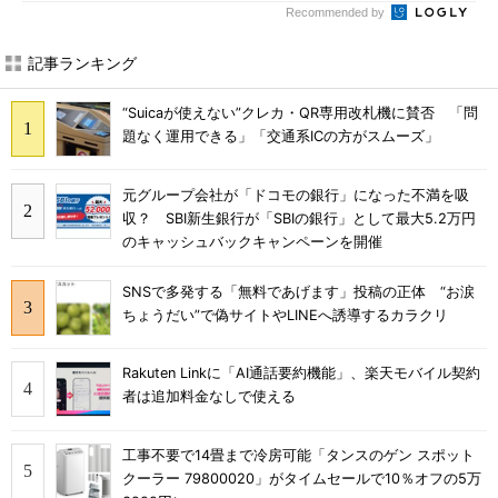
Recommended by
記事ランキング
“Suicaが使えない”クレカ・QR専用改札機に賛否 「問
題なく運用できる」「交通系ICの方がスムーズ」
元グループ会社が「ドコモの銀行」になった不満を吸
収？ SBI新生銀行が「SBIの銀行」として最大5.2万円
のキャッシュバックキャンペーンを開催
SNSで多発する「無料であげます」投稿の正体 “お涙
ちょうだい”で偽サイトやLINEへ誘導するカラクリ
Rakuten Linkに「AI通話要約機能」、楽天モバイル契約
者は追加料金なしで使える
工事不要で14畳まで冷房可能「タンスのゲン スポット
クーラー 79800020」がタイムセールで10％オフの5万