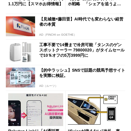
1.1万円に【スマホお得情報】
ホ戦略 「シェアを追うより
も既存ユーザーを大切に」
【見城徹×藤田晋】AI時代でも変わらない経営
者の本質
AD（FINCHI on GOETHE）
工事不要で14畳まで冷房可能「タンスのゲン
スポットクーラー 79800020」がタイムセール
で10％オフの5万3999円に
【的中ラッシュ】SNSで話題の競馬予想サイト
を実際に検証。
AD（ルーツ）