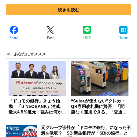
続きを読む
Share
Post
LINE
Hatena
あなたにオススメ
「ドコモの銀行」きょう始
“Suicaが使えない”クレカ・
動 「d NEOBANK」消滅、
QR専用改札機に賛否 「問
最大4.5％還元 強みは何か解
題なく運用できる」「交通系I
説
Cの方がスムーズ」
元グループ会社が「ドコモの銀行」になった不
満を吸収？ SBI新生銀行が「SBIの銀行」と