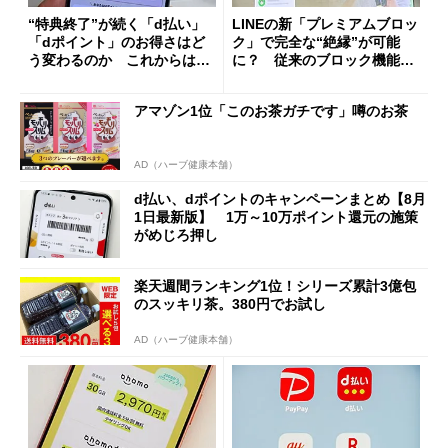
“特典終了”が続く「d払い」
LINEの新「プレミアムブロッ
「dポイント」のお得さはど
ク」で完全な“絶縁”が可能
う変わるのか これからは
に？ 従来のブロック機能と
「dカード」の利用が得策？
の決定的な違い
アマゾン1位「このお茶ガチです」噂のお茶
AD（ハーブ健康本舗）
d払い、dポイントのキャンペーンまとめ【8月
1日最新版】 1万～10万ポイント還元の施策
がめじろ押し
楽天週間ランキング1位！シリーズ累計3億包
のスッキリ茶。380円でお試し
AD（ハーブ健康本舗）