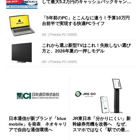
して最大5.2万円のキャッシュバックキャンペ
ーンを開催
「5年前のPC」とこんなに違う！予算10万円
台前半で実現する快適PCライフ
AD（ITmedia PC USER）
これから選ぶ新型TVはこれ！失敗しない選び
方と、2026年夏の一押しモデル
AD（ITmedia PC USER）
日本通信が新ブランド「blue
JR東日本「分かりにくい」新
mobile」を発表 ネオキャリ
幹線券売機を改善へ なぜ、
アで自由な通信環境へ
スマホではなく「駅での最短
1分購入」を実現？