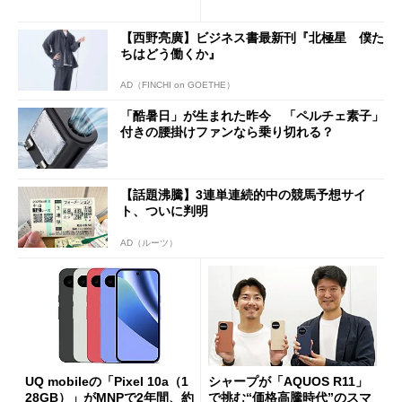
ペック表にない違い”
得なiPhone／Pixel／Galaxy
まで
【西野亮廣】ビジネス書最新刊『北極星 僕た
ちはどう働くか』
AD（FINCHI on GOETHE）
「酷暑日」が生まれた昨今 「ペルチェ素子」
付きの腰掛けファンなら乗り切れる？
【話題沸騰】3連単連続的中の競馬予想サイ
ト、ついに判明
AD（ルーツ）
UQ mobileの「Pixel 10a（1
シャープが「AQUOS R11」
28GB）」がMNPで2年間、約
で挑む“価格高騰時代”のスマ