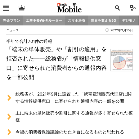
料金プラン
工事不要Wi-Fiルーター
スマホ決済
世界を変える5G
デジモノ
ニュース
2022年3月15日
半年で合計701件の通報
「端末の単体販売」や「割引の適用」を
拒否された――総務省が「情報提供窓
口」に寄せられた消費者からの通報内容
を一部公開
総務省が、2021年9月に設置した「携帯電話販売代理店に関
する情報提供窓口」に寄せられた通報内容の一部を公開
主に端末の単体販売や割引に関する通報が多く寄せられた模
様
今後の消費者保護議論のたたき台になるものと思われる