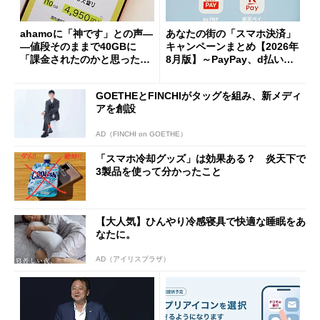
ahamoに「神です」との声―
あなたの街の「スマホ決済」
―値段そのままで40GBに
キャンペーンまとめ【2026年
「課金されたのかと思った」
8月版】～PayPay、d払い、a
と戸惑いも
u PAY、楽天ペイ
GOETHEとFINCHIがタッグを組み、新メディ
アを創設
AD（FINCHI on GOETHE）
「スマホ冷却グッズ」は効果ある？ 炎天下で
3製品を使って分かったこと
【大人気】ひんやり冷感寝具で快適な睡眠をあ
なたに。
AD（アイリスプラザ）