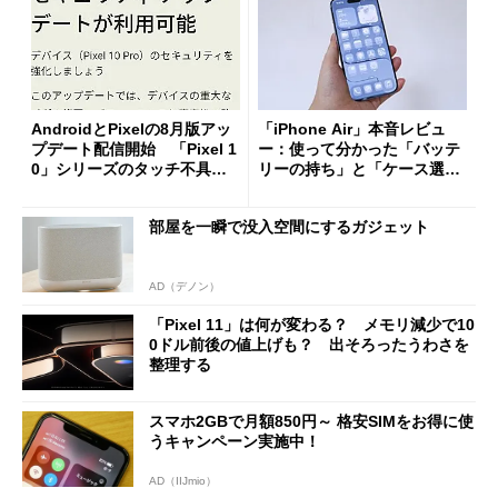
AndroidとPixelの8月版アッ
「iPhone Air」本音レビュ
プデート配信開始 「Pixel 1
ー：使って分かった「バッテ
0」シリーズのタッチ不具合
リーの持ち」と「ケース選
修正やGPU性能改善なども
び」の悩ましさ
部屋を一瞬で没入空間にするガジェット
AD（デノン）
「Pixel 11」は何が変わる？ メモリ減少で10
0ドル前後の値上げも？ 出そろったうわさを
整理する
スマホ2GBで月額850円～ 格安SIMをお得に使
うキャンペーン実施中！
AD（IIJmio）