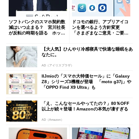
ソフトバンクのスマホ契約数
ドコモの銀行、アプリアイコ
減はいつ止まる？ 宮川社長
ンを選べるよう方針変更
が反転の時期を語る ホッピ
「さまざまなご意見・ご要望
ング対策は「真剣にやりすぎ
を踏まえ」
た」
【大人気】ひんやり冷感寝具で快適な睡眠をあ
なたに。
AD（アイリスプラザ）
IIJmioの「スマホ大特価セール」に「Galaxy
Z8」シリーズ3機種が登場 「moto g37j」や
「OPPO Find X9 Ultra」も
「え、こんなセールやってたの？」80％OFF
以上が続々登場！Amazonの本気が凄すぎる
AD（Amazon）