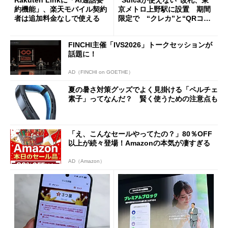
Rakuten Linkに「AI通話要
“Suicaが使えない”改札、東
約機能」、楽天モバイル契約
京メトロ上野駅に設置 期間
者は追加料金なしで使える
限定で “クレカ”と“QRコー
ド”専用
FINCHI主催「IVS2026」トークセッションが
話題に！
AD（FINCHI on GOETHE）
夏の暑さ対策グッズでよく見掛ける「ペルチェ
素子」ってなんだ？ 賢く使うための注意点も
「え、こんなセールやってたの？」80％OFF
以上が続々登場！Amazonの本気が凄すぎる
AD（Amazon）