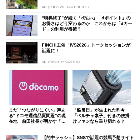
AD（COCO VILLA on GOETHE）
“特典終了”が続く「d払い」「dポイント」の
お得さはどう変わるのか これからは「dカー
ド」の利用が得策？
FINCHI主催「IVS2026」トークセッションが
話題に！
AD（FINCHI on GOETHE）
まだ「つながりにくい」声あ
「酷暑日」が生まれた昨今
る“ドコモ通信品質問題”の現
「ペルチェ素子」付きの腰掛
在地 前田社長が明かす「道
けファンなら乗り切れる？
半ば」の詳細解説
【的中ラッシュ】SNSで話題の競馬予想サイト