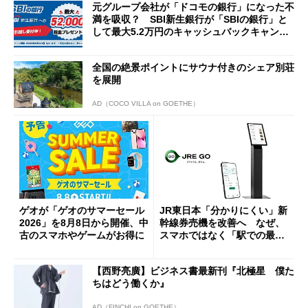
元グループ会社が「ドコモの銀行」になった不
満を吸収？ SBI新生銀行が「SBIの銀行」と
して最大5.2万円のキャッシュバックキャンペ
ーンを開催
全国の絶景ポイントにサウナ付きのシェア別荘
を展開
AD（COCO VILLA on GOETHE）
ゲオが「ゲオのサマーセール
JR東日本「分かりにくい」新
2026」を8月8日から開催、中
幹線券売機を改善へ なぜ、
古のスマホやゲームがお得に
スマホではなく「駅での最短
1分購入」を実現？
【西野亮廣】ビジネス書最新刊『北極星 僕た
ちはどう働くか』
AD（FINCHI on GOETHE）