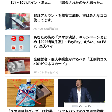
1万～10万ポイント還元の
「課金されたのかと思った」
施策がめじろ押し
と戸惑いも
SNSアカウントを着実に成長。実はみんなココ
使ってます。
AD（Dreaw合同会社）
あなたの街の「スマホ決済」キャンペーンまと
め【2026年8月版】～PayPay、d払い、au PA
Y、楽天ペイ
全経営者・個人事業主が作るべき「圧倒的コス
パのビジネスカード」
AD（クレディセゾン）
「スマホ冷却グッズ」は効果
ソフトバンクのスマホ契約数