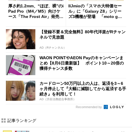
厚さ約1.2mm、“ほぼ、裸”のi
IIJmioの「スマホ大特価セー
Pad Pro（M4／M5）向けケ
ル」に「Galaxy Z8」シリー
ース「The Frost Air」発売
ズ3機種が登場 「moto g37
ケースフィニットから
j」や「OPPO Find X9 Ultr
a」も
【登録不要＆完全無料】80年代洋楽がRチャン
ネルで見放題
AD（Rチャンネル）
WAON POINTやAEON Payのキャンペーンま
とめ【8月6日最新版】 ポイント10～20倍の
獲得チャンス多数
カードローン50万円以上の人は、返済を3～6
ヶ月停止して『大幅に減額してから返済する手
続き』を利用して！
AD（渋谷法務総合事務所）
Recommended by
記事ランキング