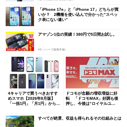
「iPhone 17e」と「iPhone 17」どちらが買
いか？ 2機種を使い込んで分かった“スペッ
ク表にない違い”
アマゾン1位の実績！380円で5日間お試し。
AD（ハーブ健康本舗）
4キャリアで買うべきおすす
ドコモが念願の増収増益に好
めスマホ【2026年8月版】
転 「ドコモMAX」好調も後
「一括1円」「月1円」からお
押し、今後は“ロイヤルユー
得なiPhone／Pixel／Galaxy
ザー”を重視
まで
すべてが絶景、収益も得られるその仕組みとは