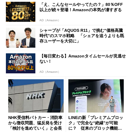
「え、こんなセールやってたの？」80％OFF
以上が続々登場！Amazonの本気が凄すぎる
AD（Amazon）
シャープが「AQUOS R11」で挑む“価格高騰
時代”のスマホ戦略 「シェアを追うよりも既
存ユーザーを大切に」
【毎日変わる】Amazonタイムセールが見逃せ
ない！
AD（Amazon）
NHK受信料パトカー・消防車
LINEの新「プレミアムブロッ
から徴収問題、猛反発を受け
ク」で完全な“絶縁”が可能
「検討を進めていく」と会長
に？ 従来のブロック機能と