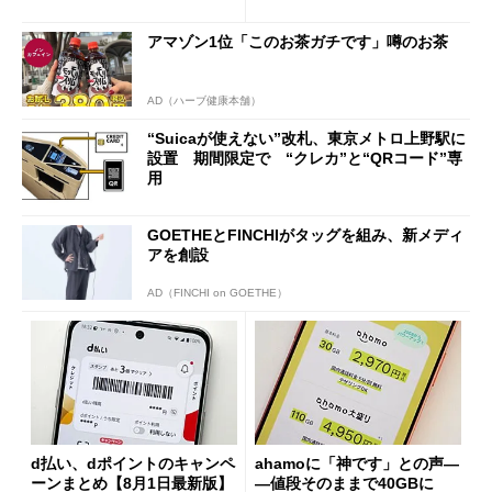
の決定的な違い
アマゾン1位「このお茶ガチです」噂のお茶
AD（ハーブ健康本舗）
“Suicaが使えない”改札、東京メトロ上野駅に
設置 期間限定で “クレカ”と“QRコード”専
用
GOETHEとFINCHIがタッグを組み、新メディ
アを創設
AD（FINCHI on GOETHE）
d払い、dポイントのキャンペ
ahamoに「神です」との声―
ーンまとめ【8月1日最新版】
―値段そのままで40GBに