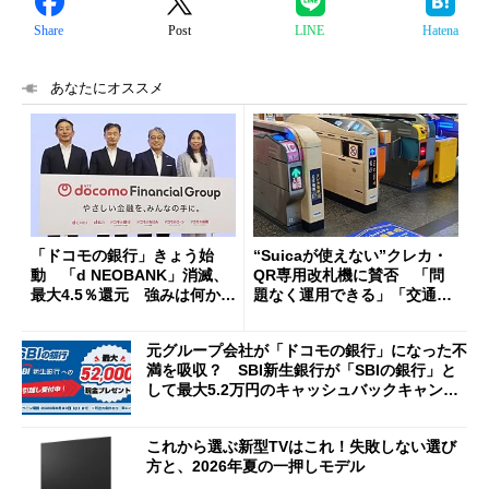
Share
Post
LINE
Hatena
あなたにオススメ
「ドコモの銀行」きょう始
“Suicaが使えない”クレカ・
動 「d NEOBANK」消滅、
QR専用改札機に賛否 「問
最大4.5％還元 強みは何か解
題なく運用できる」「交通系I
説
Cの方がスムーズ」
元グループ会社が「ドコモの銀行」になった不
満を吸収？ SBI新生銀行が「SBIの銀行」と
して最大5.2万円のキャッシュバックキャンペ
ーンを開催
これから選ぶ新型TVはこれ！失敗しない選び
方と、2026年夏の一押しモデル