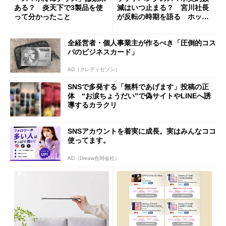
ある？ 炎天下で3製品を使
減はいつ止まる？ 宮川社長
って分かったこと
が反転の時期を語る ホッピ
ング対策は「真剣にやりすぎ
た」
全経営者・個人事業主が作るべき「圧倒的コス
パのビジネスカード」
AD（クレディセゾン）
SNSで多発する「無料であげます」投稿の正
体 “お涙ちょうだい”で偽サイトやLINEへ誘
導するカラクリ
SNSアカウントを着実に成長。実はみんなココ
使ってます。
AD（Dreaw合同会社）