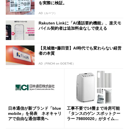
を実際に検証。
AD（ルーツ）
Rakuten Linkに「AI通話要約機能」、楽天モ
バイル契約者は追加料金なしで使える
【見城徹×藤田晋】AI時代でも変わらない経営
者の本質
AD（FINCHI on GOETHE）
日本通信が新ブランド「blue
工事不要で14畳まで冷房可能
mobile」を発表 ネオキャリ
「タンスのゲン スポットクー
アで自由な通信環境へ
ラー 79800020」がタイムセ
ールで10％オフの5万3999円
に