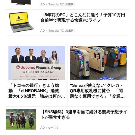
AD（ITmedia PC USER）
「5年前のPC」とこんなに違う！予算10万円
台前半で実現する快適PCライフ
AD（ITmedia PC USER）
「ドコモの銀行」きょう始
“Suicaが使えない”クレカ・
動 「d NEOBANK」消滅、
QR専用改札機に賛否 「問
最大4.5％還元 強みは何か解
題なく運用できる」「交通系I
説
Cの方がスムーズ」
【SNS騒然】3連単を当て続ける競馬予想サイ
トが異常すぎる
AD（ルーツ）