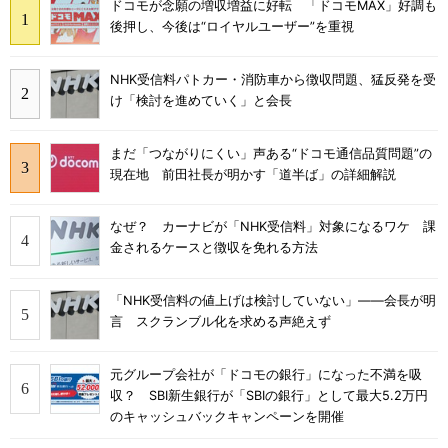
ドコモが念願の増収増益に好転 「ドコモMAX」好調も
後押し、今後は“ロイヤルユーザー”を重視
NHK受信料パトカー・消防車から徴収問題、猛反発を受
け「検討を進めていく」と会長
まだ「つながりにくい」声ある“ドコモ通信品質問題”の
現在地 前田社長が明かす「道半ば」の詳細解説
なぜ？ カーナビが「NHK受信料」対象になるワケ 課
金されるケースと徴収を免れる方法
「NHK受信料の値上げは検討していない」――会長が明
言 スクランブル化を求める声絶えず
元グループ会社が「ドコモの銀行」になった不満を吸
収？ SBI新生銀行が「SBIの銀行」として最大5.2万円
のキャッシュバックキャンペーンを開催