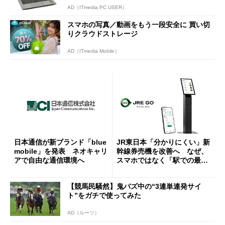
AD（ITmedia PC USER）
スマホの写真／動画をもう一段安全に 買い切
りクラウドストレージ
AD（ITmedia Mobile）
日本通信が新ブランド「blue
JR東日本「分かりにくい」新
mobile」を発表 ネオキャリ
幹線券売機を改善へ なぜ、
アで自由な通信環境へ
スマホではなく「駅での最短
1分購入」を実現？
【競馬民騒然】鬼バズ中の“3連単連発サイ
ト”をガチで使ってみた
AD（ルーツ）