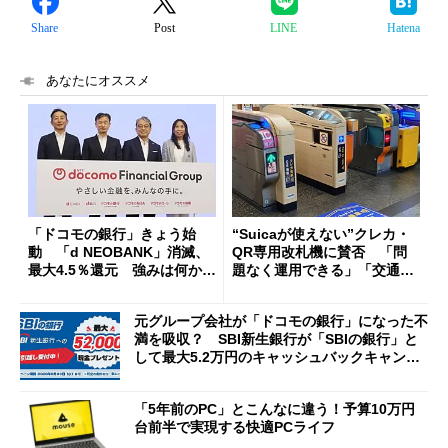
Share
Post
LINE
Hatena
あなたにオススメ
「ドコモの銀行」きょう始
“Suicaが使えない”クレカ・
動 「d NEOBANK」消滅、
QR専用改札機に賛否 「問
最大4.5％還元 強みは何か解
題なく運用できる」「交通系I
説
Cの方がスムーズ」
元グループ会社が「ドコモの銀行」になった不
満を吸収？ SBI新生銀行が「SBIの銀行」と
して最大5.2万円のキャッシュバックキャンペ
ーンを開催
「5年前のPC」とこんなに違う！予算10万円
台前半で実現する快適PCライフ