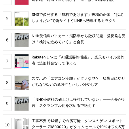
SNSで多発する「無料であげます」投稿の正体 “お涙
ちょうだい”で偽サイトやLINEへ誘導するカラクリ
NHK受信料パトカー・消防車から徴収問題、猛反発を受
け「検討を進めていく」と会長
Rakuten Linkに「AI通話要約機能」、楽天モバイル契約
者は追加料金なしで使える
スマホの「エアコン冷却」がダメなワケ 猛暑日にやり
がちな“水没”の危険性と正しい冷やし方
「NHK受信料の値上げは検討していない」――会長が明
言 スクランブル化を求める声絶えず
工事不要で14畳まで冷房可能「タンスのゲン スポット
クーラー 79800020」がタイムセールで10％オフの5万