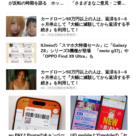
が反転の時期を語る ホッピ
「さまざまなご意見・ご要望
ング対策は「真剣にやりすぎ
を踏まえ」
た」
カードローン50万円以上の人は、返済を3～6
ヶ月停止して『大幅に減額してから返済する手
続き』を利用して！
AD（渋谷法務総合事務所）
IIJmioの「スマホ大特価セール」に「Galaxy
Z8」シリーズ3機種が登場 「moto g37j」や
「OPPO Find X9 Ultra」も
カードローン50万円以上の人は、返済を3～6
ヶ月停止して『大幅に減額してから返済する手
続き』を利用して！
AD（渋谷法務総合事務所）
au PAYとPontaのキャンペー
UQ mobileとY!mobileの「セ