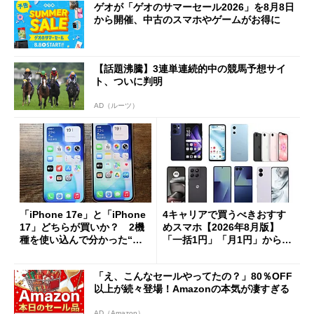
ゲオが「ゲオのサマーセール2026」を8月8日
から開催、中古のスマホやゲームがお得に
【話題沸騰】3連単連続的中の競馬予想サイ
ト、ついに判明
AD（ルーツ）
「iPhone 17e」と「iPhone
4キャリアで買うべきおすす
17」どちらが買いか？ 2機
めスマホ【2026年8月版】
種を使い込んで分かった“ス
「一括1円」「月1円」からお
ペック表にない違い”
得なiPhone／Pixel／Galaxy
まで
「え、こんなセールやってたの？」80％OFF
以上が続々登場！Amazonの本気が凄すぎる
AD（Amazon）