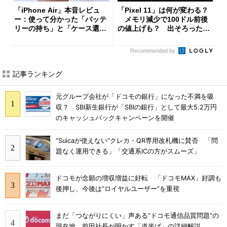
「iPhone Air」本音レビュ
「Pixel 11」は何が変わる？
ー：使って分かった「バッテ
メモリ減少で100ドル前後
リーの持ち」と「ケース選
の値上げも？ 出そろったう
び」の悩ましさ
わさを整理する
Recommended by
記事ランキング
元グループ会社が「ドコモの銀行」になった不満を吸
収？ SBI新生銀行が「SBIの銀行」として最大5.2万円
のキャッシュバックキャンペーンを開催
“Suicaが使えない”クレカ・QR専用改札機に賛否 「問
題なく運用できる」「交通系ICの方がスムーズ」
ドコモが念願の増収増益に好転 「ドコモMAX」好調も
後押し、今後は“ロイヤルユーザー”を重視
まだ「つながりにくい」声ある“ドコモ通信品質問題”の
現在地 前田社長が明かす「道半ば」の詳細解説