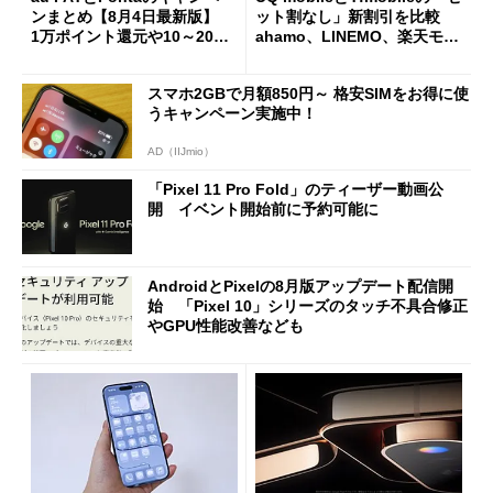
ンまとめ【8月4日最新版】
ット割なし」新割引を比較
1万ポイント還元や10～20％
ahamo、LINEMO、楽天モバ
還元あり
イルよりもお得？
スマホ2GBで月額850円～ 格安SIMをお得に使
うキャンペーン実施中！
AD（IIJmio）
「Pixel 11 Pro Fold」のティーザー動画公
開 イベント開始前に予約可能に
AndroidとPixelの8月版アップデート配信開
始 「Pixel 10」シリーズのタッチ不具合修正
やGPU性能改善なども