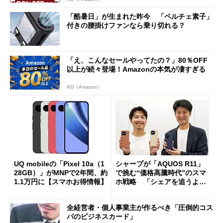
「酷暑日」が生まれた昨今 「ペルチェ素子」
付きの腰掛けファンなら乗り切れる？
「え、こんなセールやってたの？」80％OFF
以上が続々登場！Amazonの本気が凄すぎる
AD（Amazon）
UQ mobileの「Pixel 10a（1
シャープが「AQUOS R11」
28GB）」がMNPで2年間、約
で挑む“価格高騰時代”のスマ
1.1万円に【スマホお得情報】
ホ戦略 「シェアを追うより
も既存ユーザーを大切に」
全経営者・個人事業主が作るべき「圧倒的コス
パのビジネスカード」