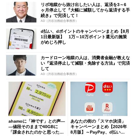
リボ地獄から抜け出したい人は、返済を3～6
ヶ月停止して『大幅に減額してから返済する手
続き』で完済して！
AD（渋谷法務総合事務所）
d払い、dポイントのキャンペーンまとめ【8月
1日最新版】 1万～10万ポイント還元の施策
がめじろ押し
カードローン地獄の人は、消費者金融が教えな
い『返済停止して減額・免除する方法』で完済
して
AD（渋谷法務総合事務所）
ahamoに「神です」との声―
あなたの街の「スマホ決済」
―値段そのままで40GBに
キャンペーンまとめ【2026年
「課金されたのかと思った」
8月版】～PayPay、d払い、a