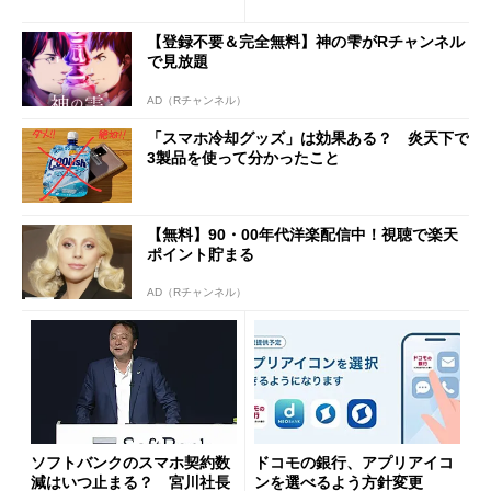
と戸惑いも
u PAY、楽天ペイ
【登録不要＆完全無料】神の雫がRチャンネル
で見放題
AD（Rチャンネル）
「スマホ冷却グッズ」は効果ある？ 炎天下で
3製品を使って分かったこと
【無料】90・00年代洋楽配信中！視聴で楽天
ポイント貯まる
AD（Rチャンネル）
ソフトバンクのスマホ契約数
ドコモの銀行、アプリアイコ
減はいつ止まる？ 宮川社長
ンを選べるよう方針変更