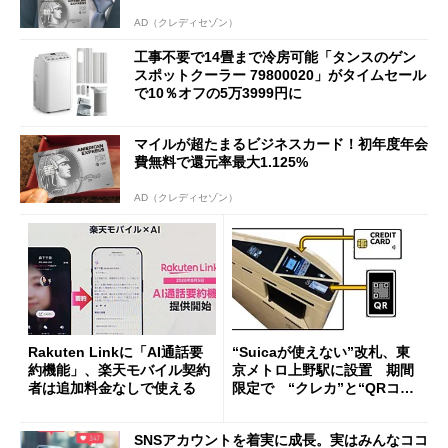
AD（クレディセゾン）
工事不要で14畳まで冷房可能「タンスのゲン
スポットクーラー 79800020」がタイムセール
で10％オフの5万3999円に
マイルが超たまるビジネスカード！初年度年会
費無料で還元率最大1.125%
AD（クレディセゾン）
Rakuten Linkに「AI通話要
“Suicaが使えない”改札、東
約機能」、楽天モバイル契約
京メトロ上野駅に設置 期間
者は追加料金なしで使える
限定で “クレカ”と“QRコー
ド”専用
SNSアカウントを着実に成長。実はみんなココ