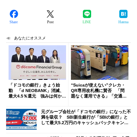
Share
Post
LINE
Hatena
あなたにオススメ
「ドコモの銀行」きょう始
“Suicaが使えない”クレカ・
動 「d NEOBANK」消滅、
QR専用改札機に賛否 「問
最大4.5％還元 強みは何か解
題なく運用できる」「交通系I
説
Cの方がスムーズ」
元グループ会社が「ドコモの銀行」になった不
満を吸収？ SBI新生銀行が「SBIの銀行」と
して最大5.2万円のキャッシュバックキャンペ
ーンを開催