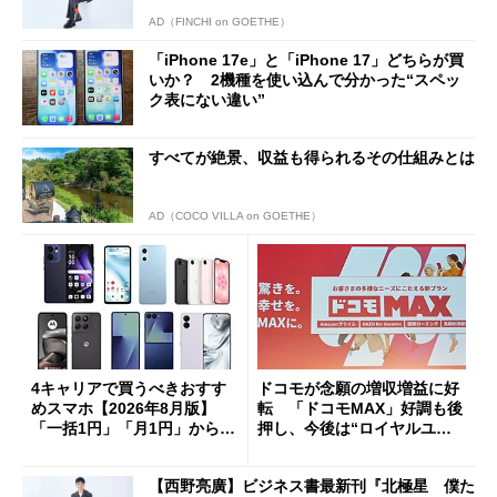
AD（FINCHI on GOETHE）
「iPhone 17e」と「iPhone 17」どちらが買
いか？ 2機種を使い込んで分かった“スペッ
ク表にない違い”
すべてが絶景、収益も得られるその仕組みとは
AD（COCO VILLA on GOETHE）
4キャリアで買うべきおすす
ドコモが念願の増収増益に好
めスマホ【2026年8月版】
転 「ドコモMAX」好調も後
「一括1円」「月1円」からお
押し、今後は“ロイヤルユー
得なiPhone／Pixel／Galaxy
ザー”を重視
まで
【西野亮廣】ビジネス書最新刊『北極星 僕た