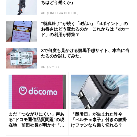
ちはどう働くか』
AD（FINCHI on GOETHE）
“特典終了”が続く「d払い」「dポイント」の
お得さはどう変わるのか これからは「dカー
ド」の利用が得策？
Xで何度も見かける競馬予想サイト、本当に当
たるのか試してみた。
AD（ルーツ）
まだ「つながりにくい」声あ
「酷暑日」が生まれた昨今
る“ドコモ通信品質問題”の現
「ペルチェ素子」付きの腰掛
在地 前田社長が明かす「道
けファンなら乗り切れる？
半ば」の詳細解説