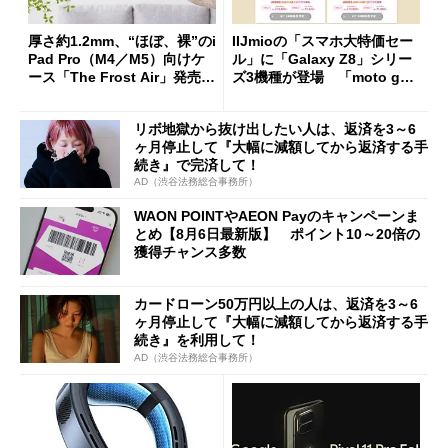
厚さ約1.2mm、“ほぼ、裸”のi
IIJmioの「スマホ大特価セー
Pad Pro（M4／M5）向けケ
ル」に「Galaxy Z8」シリー
ース「The Frost Air」発売
ズ3機種が登場 「moto g37
ケースフィニットから
j」や「OPPO Find X9 Ultr
a」も
リボ地獄から抜け出したい人は、返済を3～6
ヶ月停止して『大幅に減額してから返済する手
続き』で完済して！
AD（渋谷法務総合事務所）
WAON POINTやAEON Payのキャンペーンま
とめ【8月6日最新版】 ポイント10～20倍の
獲得チャンス多数
カードローン50万円以上の人は、返済を3～6
ヶ月停止して『大幅に減額してから返済する手
続き』を利用して！
AD（渋谷法務総合事務所）