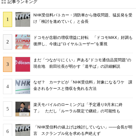
記事ランキング
NHK受信料パトカー・消防車から徴収問題、猛反発を受
け「検討を進めていく」と会長
ドコモが念願の増収増益に好転 「ドコモMAX」好調も
後押し、今後は“ロイヤルユーザー”を重視
まだ「つながりにくい」声ある“ドコモ通信品質問題”の
現在地 前田社長が明かす「道半ば」の詳細解説
なぜ？ カーナビが「NHK受信料」対象になるワケ 課
金されるケースと徴収を免れる方法
楽天モバイルのローミングは「予定通り9月末に終
了」 ただし「ルーラル限定で継続」の可能性も
「NHK受信料の値上げは検討していない」――会長が明
言 スクランブル化を求める声絶えず