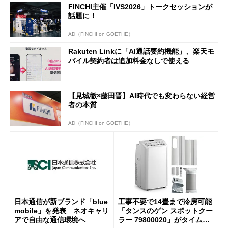
FINCHI主催「IVS2026」トークセッションが
話題に！
AD（FINCHI on GOETHE）
Rakuten Linkに「AI通話要約機能」、楽天モ
バイル契約者は追加料金なしで使える
【見城徹×藤田晋】AI時代でも変わらない経営
者の本質
AD（FINCHI on GOETHE）
日本通信が新ブランド「blue
工事不要で14畳まで冷房可能
mobile」を発表 ネオキャリ
「タンスのゲン スポットクー
アで自由な通信環境へ
ラー 79800020」がタイムセ