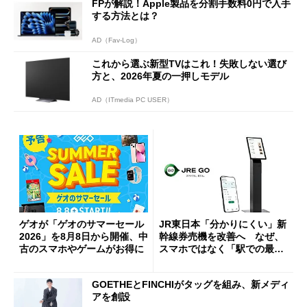
FPが解説！Apple製品を分割手数料0円で入手
する方法とは？
AD（Fav-Log）
これから選ぶ新型TVはこれ！失敗しない選び
方と、2026年夏の一押しモデル
AD（ITmedia PC USER）
ゲオが「ゲオのサマーセール
JR東日本「分かりにくい」新
2026」を8月8日から開催、中
幹線券売機を改善へ なぜ、
古のスマホやゲームがお得に
スマホではなく「駅での最短
1分購入」を実現？
GOETHEとFINCHIがタッグを組み、新メディ
アを創設