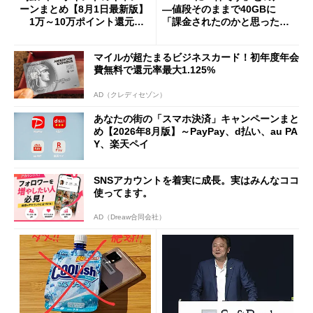
ーンまとめ【8月1日最新版】
―値段そのままで40GBに
1万～10万ポイント還元の
「課金されたのかと思った」
施策がめじろ押し
と戸惑いも
マイルが超たまるビジネスカード！初年度年会
費無料で還元率最大1.125%
AD（クレディセゾン）
あなたの街の「スマホ決済」キャンペーンまと
め【2026年8月版】～PayPay、d払い、au PA
Y、楽天ペイ
SNSアカウントを着実に成長。実はみんなココ
使ってます。
AD（Dreaw合同会社）