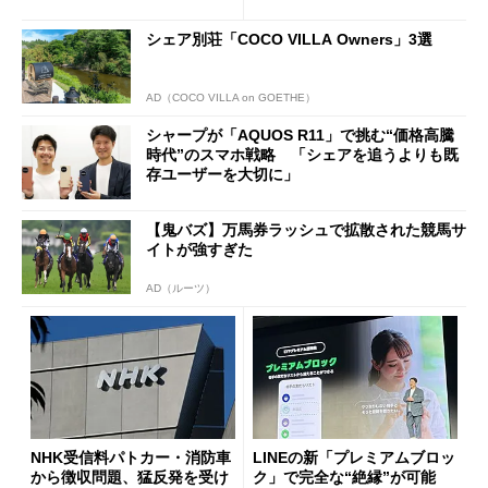
ールで10％オフの5万3999円
に
シェア別荘「COCO VILLA Owners」3選
AD（COCO VILLA on GOETHE）
シャープが「AQUOS R11」で挑む“価格高騰
時代”のスマホ戦略 「シェアを追うよりも既
存ユーザーを大切に」
【鬼バズ】万馬券ラッシュで拡散された競馬サ
イトが強すぎた
AD（ルーツ）
NHK受信料パトカー・消防車
LINEの新「プレミアムブロッ
から徴収問題、猛反発を受け
ク」で完全な“絶縁”が可能