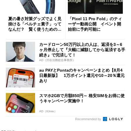
夏の暑さ対策グッズでよく見
「Pixel 11 Pro Fold」のティ
掛ける「ペルチェ素子」って
ーザー動画公開 イベント開
なんだ？ 賢く使うための注
始前に予約可能に
意点も
カードローン50万円以上の人は、返済を3～6
ヶ月停止して『大幅に減額してから返済する手
続き』で完済して！
AD（渋谷法務総合事務所）
au PAYとPontaのキャンペーンまとめ【8月4
日最新版】 1万ポイント還元や10～20％還元
あり
スマホ2GBで月額850円～ 格安SIMをお得に使
うキャンペーン実施中！
AD（IIJmio）
Recommended by