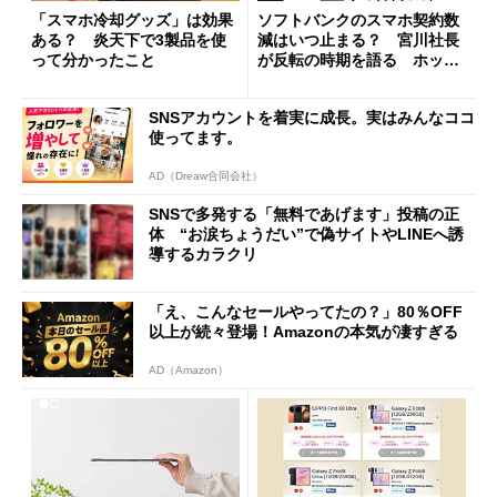
「スマホ冷却グッズ」は効果
ソフトバンクのスマホ契約数
ある？ 炎天下で3製品を使
減はいつ止まる？ 宮川社長
って分かったこと
が反転の時期を語る ホッピ
ング対策は「真剣にやりすぎ
た」
SNSアカウントを着実に成長。実はみんなココ
使ってます。
AD（Dreaw合同会社）
SNSで多発する「無料であげます」投稿の正
体 “お涙ちょうだい”で偽サイトやLINEへ誘
導するカラクリ
「え、こんなセールやってたの？」80％OFF
以上が続々登場！Amazonの本気が凄すぎる
AD（Amazon）