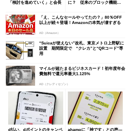
「検討を進めていく」と会長
に？ 従来のブロック機能と
の決定的な違い
「え、こんなセールやってたの？」80％OFF
以上が続々登場！Amazonの本気が凄すぎる
AD（Amazon）
“Suicaが使えない”改札、東京メトロ上野駅に
設置 期間限定で “クレカ”と“QRコード”専
用
マイルが超たまるビジネスカード！初年度年会
費無料で還元率最大1.125%
AD（クレディセゾン）
d払い、dポイントのキャンペ
ahamoに「神です」との声―