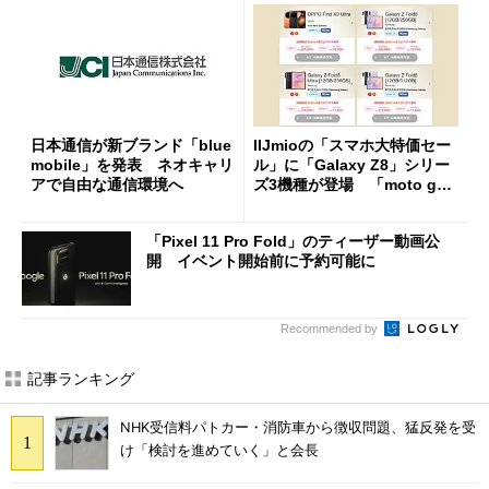
日本通信が新ブランド「blue
IIJmioの「スマホ大特価セー
mobile」を発表 ネオキャリ
ル」に「Galaxy Z8」シリー
アで自由な通信環境へ
ズ3機種が登場 「moto g37
j」や「OPPO Find X9 Ultr
a」も
「Pixel 11 Pro Fold」のティーザー動画公
開 イベント開始前に予約可能に
Recommended by
記事ランキング
NHK受信料パトカー・消防車から徴収問題、猛反発を受
け「検討を進めていく」と会長