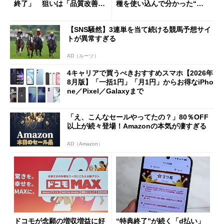
終了」 狙いは「品質改善」
種を使い込んで分かった“ス
ただし「ルーラル限定で期
ペック表にない違い”
限を切った新契約」の可能性
【SNS騒然】3連単を当て続ける競馬予想サイ
も
トが異常すぎる
AD（ルーツ）
4キャリアで買うべきおすすめスマホ【2026年
8月版】「一括1円」「月1円」からお得なiPho
ne／Pixel／Galaxyまで
「え、こんなセールやってたの？」80％OFF
以上が続々登場！Amazonの本気が凄すぎる
AD（Amazon）
ドコモが念願の増収増益に好
“特典終了”が続く「d払い」