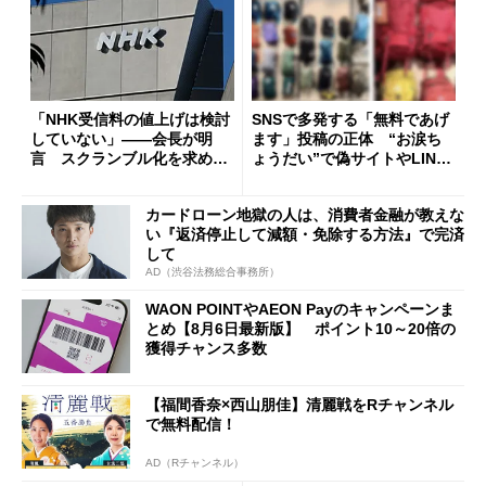
「NHK受信料の値上げは検討
SNSで多発する「無料であげ
していない」――会長が明
ます」投稿の正体 “お涙ち
言 スクランブル化を求める
ょうだい”で偽サイトやLINE
声絶えず
へ誘導するカラクリ
カードローン地獄の人は、消費者金融が教えな
い『返済停止して減額・免除する方法』で完済
して
AD（渋谷法務総合事務所）
WAON POINTやAEON Payのキャンペーンま
とめ【8月6日最新版】 ポイント10～20倍の
獲得チャンス多数
【福間香奈×西山朋佳】清麗戦をRチャンネル
で無料配信！
AD（Rチャンネル）