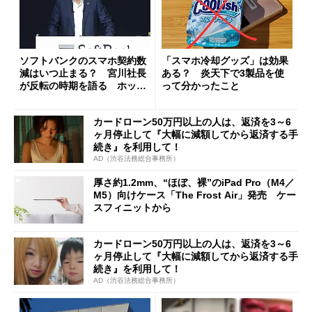
ソフトバンクのスマホ契約数
「スマホ冷却グッズ」は効果
減はいつ止まる？ 宮川社長
ある？ 炎天下で3製品を使
が反転の時期を語る ホッピ
って分かったこと
ング対策は「真剣にやりすぎ
た」
カードローン50万円以上の人は、返済を3～6
ヶ月停止して『大幅に減額してから返済する手
続き』を利用して！
AD（渋谷法務総合事務所）
厚さ約1.2mm、“ほぼ、裸”のiPad Pro（M4／
M5）向けケース「The Frost Air」発売 ケー
スフィニットから
カードローン50万円以上の人は、返済を3～6
ヶ月停止して『大幅に減額してから返済する手
続き』を利用して！
AD（渋谷法務総合事務所）