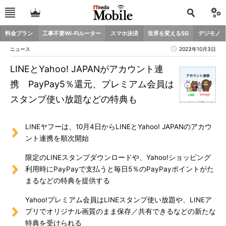
料金プラン
工事不要Wi-Fiルーター
スマホ決済
世界を変える5G
デジモノ
ニュース
2023年10月3日
LINEとYahoo! JAPANがアカウント連
携 PayPay5％還元、プレミアム会員は
スタンプ使い放題などの特典も
LINEヤフーは、10月4日からLINEとYahoo! JAPANのアカウ
ント連携を順次開始
限定のLINEスタンプダウンロードや、Yahoo!ショッピング
利用時にPayPayで支払うと毎日5％のPayPayポイントがた
まるなどの特典を提供する
Yahoo!プレミアム会員はLINEスタンプ使い放題や、LINEア
プリでオリジナル画質のまま保存／共有できるなどの新たな
特典を受けられる