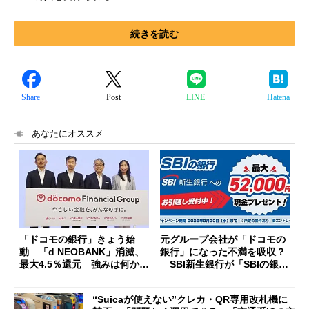
続きを読む
Share
Post
LINE
Hatena
あなたにオススメ
「ドコモの銀行」きょう始
元グループ会社が「ドコモの
動 「d NEOBANK」消滅、
銀行」になった不満を吸収？
最大4.5％還元 強みは何か解
SBI新生銀行が「SBIの銀
説
行」として最大5.2万円のキャ
ッシュバックキャンペーンを
“Suicaが使えない”クレカ・QR専用改札機に
開催