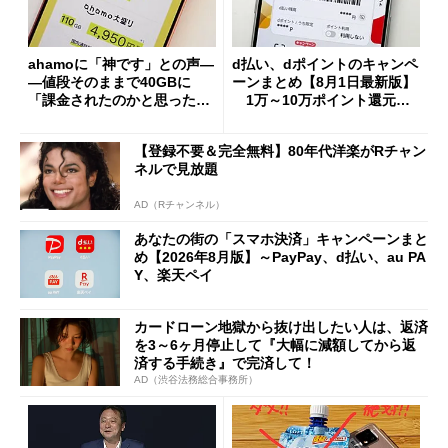
ahamoに「神です」との声―
d払い、dポイントのキャンペ
―値段そのままで40GBに
ーンまとめ【8月1日最新版】
「課金されたのかと思った」
1万～10万ポイント還元の
と戸惑いも
施策がめじろ押し
【登録不要＆完全無料】80年代洋楽がRチャン
ネルで見放題
AD（Rチャンネル）
あなたの街の「スマホ決済」キャンペーンまと
め【2026年8月版】～PayPay、d払い、au PA
Y、楽天ペイ
カードローン地獄から抜け出したい人は、返済
を3～6ヶ月停止して『大幅に減額してから返
済する手続き』で完済して！
AD（渋谷法務総合事務所）