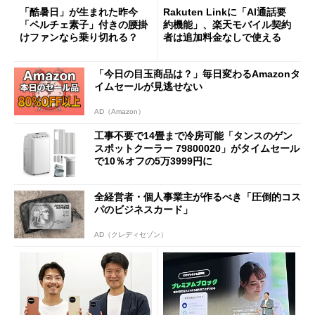
「酷暑日」が生まれた昨今
Rakuten Linkに「AI通話要
「ペルチェ素子」付きの腰掛
約機能」、楽天モバイル契約
けファンなら乗り切れる？
者は追加料金なしで使える
「今日の目玉商品は？」毎日変わるAmazonタ
イムセールが見逃せない
AD（Amazon）
工事不要で14畳まで冷房可能「タンスのゲン
スポットクーラー 79800020」がタイムセール
で10％オフの5万3999円に
全経営者・個人事業主が作るべき「圧倒的コス
パのビジネスカード」
AD（クレディセゾン）