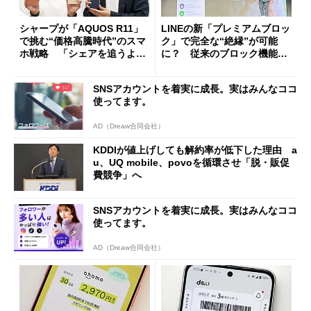
シャープが「AQUOS R11」
LINEの新「プレミアムブロッ
で挑む“価格高騰時代”のスマ
ク」で完全な“絶縁”が可能
ホ戦略 「シェアを追うより
に？ 従来のブロック機能と
も既存ユーザーを大切に」
の決定的な違い
SNSアカウントを着実に成長。実はみんなココ
使ってます。
AD（Dreaw合同会社）
KDDIが値上げしても解約率が低下した理由 a
u、UQ mobile、povoを循環させ「脱・販促
費競争」へ
SNSアカウントを着実に成長。実はみんなココ
使ってます。
AD（Dreaw合同会社）