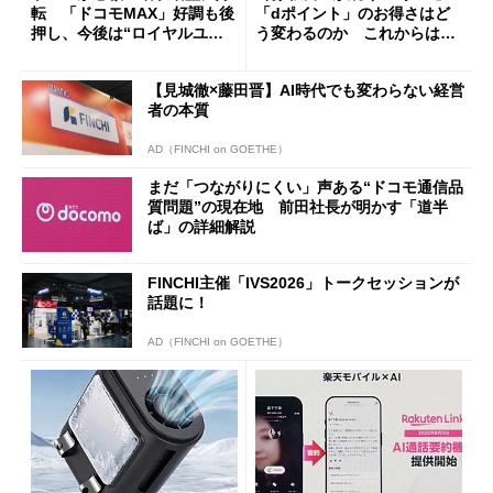
転 「ドコモMAX」好調も後
「dポイント」のお得さはど
押し、今後は“ロイヤルユー
う変わるのか これからは
ザー”を重視
「dカード」の利用が得策？
【見城徹×藤田晋】AI時代でも変わらない経営
者の本質
AD（FINCHI on GOETHE）
まだ「つながりにくい」声ある“ドコモ通信品
質問題”の現在地 前田社長が明かす「道半
ば」の詳細解説
FINCHI主催「IVS2026」トークセッションが
話題に！
AD（FINCHI on GOETHE）