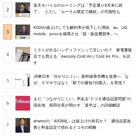
楽天モバイルのローミングは「予定通り9月末に終
了」 ただし「ルーラル限定で継続」の可能性も
KDDIが値上げしても解約率が低下した理由 au、UQ
mobile、povoを循環させ「脱・販促費競争」へ
ミストが出るハンディファンって涼しいの？ 家電量販
店でも買える「Aecooly Cold Air／Cold Air Pro」を試
す
JR東日本「分かりにくい」新幹線券売機を改善へ な
ぜ、スマホではなく「駅での最短1分購入」を実現？
まだ「つながりにくい」声ある“ドコモ通信品質問題”の
現在地 前田社長が明かす「道半ば」の詳細解説
ahamoの「40GB化」は値上げの布石か？ 通信品質改
善と料金設定で揺れるドコモの戦略