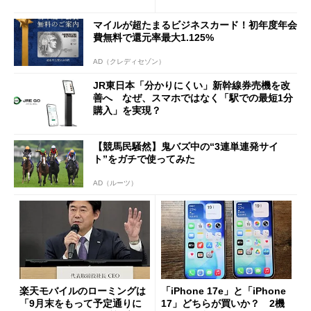
マイルが超たまるビジネスカード！初年度年会
費無料で還元率最大1.125%
AD（クレディセゾン）
JR東日本「分かりにくい」新幹線券売機を改
善へ なぜ、スマホではなく「駅での最短1分
購入」を実現？
【競馬民騒然】鬼バズ中の“3連単連発サイ
ト”をガチで使ってみた
AD（ルーツ）
楽天モバイルのローミングは
「iPhone 17e」と「iPhone
「9月末をもって予定通りに
17」どちらが買いか？ 2機