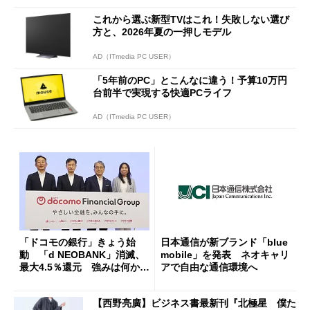
これから選ぶ新型TVはこれ！失敗しない選び
方と、2026年夏の一押しモデル
AD（ITmedia PC USER）
「5年前のPC」とこんなに違う！予算10万円
台前半で実現する快適PCライフ
AD（ITmedia PC USER）
「ドコモの銀行」きょう始
日本通信が新ブランド「blue
動 「d NEOBANK」消滅、
mobile」を発表 ネオキャリ
最大4.5％還元 強みは何か解
アで自由な通信環境へ
説
【西野亮廣】ビジネス書最新刊『北極星 僕た