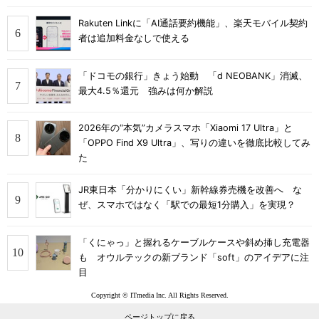
Rakuten Linkに「AI通話要約機能」、楽天モバイル契約
者は追加料金なしで使える
「ドコモの銀行」きょう始動 「d NEOBANK」消滅、
最大4.5％還元 強みは何か解説
2026年の“本気”カメラスマホ「Xiaomi 17 Ultra」と
「OPPO Find X9 Ultra」、写りの違いを徹底比較してみ
た
JR東日本「分かりにくい」新幹線券売機を改善へ な
ぜ、スマホではなく「駅での最短1分購入」を実現？
「くにゃっ」と握れるケーブルケースや斜め挿し充電器
も オウルテックの新ブランド「soft」のアイデアに注
目
Copyright © ITmedia Inc. All Rights Reserved.
ページトップに戻る