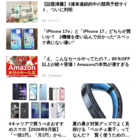
【話題沸騰】3連単連続的中の競馬予想サイ
ト、ついに判明
AD（ルーツ）
「iPhone 17e」と「iPhone 17」どちらが買
いか？ 2機種を使い込んで分かった“スペッ
ク表にない違い”
「え、こんなセールやってたの？」80％OFF
以上が続々登場！Amazonの本気が凄すぎる
AD（Amazon）
4キャリアで買うべきおすす
夏の暑さ対策グッズでよく見
めスマホ【2026年8月版】
掛ける「ペルチェ素子」って
「一括1円」「月1円」からお
なんだ？ 賢く使うための注