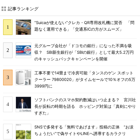
記事ランキング
“Suicaが使えない”クレカ・QR専用改札機に賛否 「問
題なく運用できる」「交通系ICの方がスムーズ」
元グループ会社が「ドコモの銀行」になった不満を吸
収？ SBI新生銀行が「SBIの銀行」として最大5.2万円
のキャッシュバックキャンペーンを開催
工事不要で14畳まで冷房可能「タンスのゲン スポット
クーラー 79800020」がタイムセールで10％オフの5万
3999円に
ソフトバンクのスマホ契約数減はいつ止まる？ 宮川社
長が反転の時期を語る ホッピング対策は「真剣にやり
すぎた」
SNSで多発する「無料であげます」投稿の正体 “お涙
ちょうだい”で偽サイトやLINEへ誘導するカラクリ