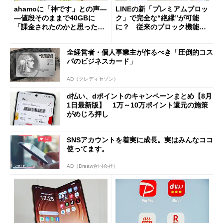
ahamoに「神です」との声―
LINEの新「プレミアムブロッ
―値段そのままで40GBに
ク」で完全な“絶縁”が可能
「課金されたのかと思った」
に？ 従来のブロック機能と
と戸惑いも
の決定的な違い
全経営者・個人事業主が作るべき「圧倒的コス
パのビジネスカード」
AD（クレディセゾン）
d払い、dポイントのキャンペーンまとめ【8月
1日最新版】 1万～10万ポイント還元の施策
がめじろ押し
SNSアカウントを着実に成長。実はみんなココ
使ってます。
AD（Dreaw合同会社）