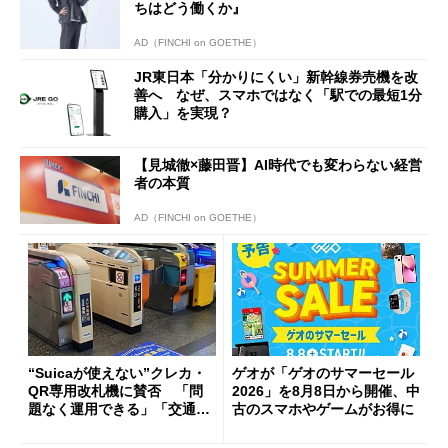
ちはどう働くか』
AD（FINCHI on GOETHE）
JR東日本「分かりにくい」新幹線券売機を改
善へ なぜ、スマホではなく「駅での最短1分
購入」を実現？
【見城徹×藤田晋】AI時代でも変わらない経営
者の本質
AD（FINCHI on GOETHE）
“Suicaが使えない”クレカ・
ゲオが「ゲオのサマーセール
QR専用改札機に賛否 「問
2026」を8月8日から開催、中
題なく運用できる」「交通系I
古のスマホやゲームがお得に
Cの方がスムーズ」