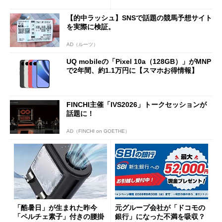
得なiPhone／Pixel／Galaxy
意点も
まで
【的中ラッシュ】SNSで話題の競馬予想サイト
を実際に検証。
AD（ルーツ）
UQ mobileの「Pixel 10a（128GB）」がMNP
で2年間、約1.1万円に【スマホお得情報】
FINCHI主催「IVS2026」トークセッションが
話題に！
AD（FINCHI on GOETHE）
「酷暑日」が生まれた昨今
元グループ会社が「ドコモの
「ペルチェ素子」付きの腰掛
銀行」になった不満を吸収？