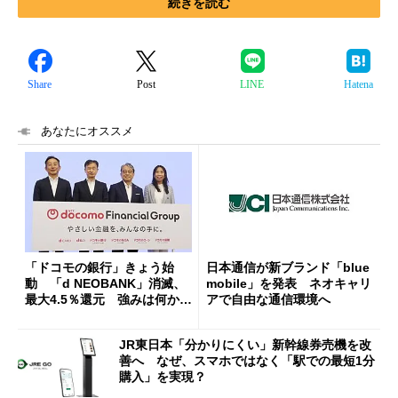
続きを読む
Share
Post
LINE
Hatena
あなたにオススメ
「ドコモの銀行」きょう始
日本通信が新ブランド「blue
動 「d NEOBANK」消滅、
mobile」を発表 ネオキャリ
最大4.5％還元 強みは何か解
アで自由な通信環境へ
説
JR東日本「分かりにくい」新幹線券売機を改
善へ なぜ、スマホではなく「駅での最短1分
購入」を実現？