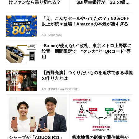
けファンなら乗り切れる？
SBI新生銀行が「SBIの銀
行」として最大5.2万円のキャ
ッシュバックキャンペーンを
「え、こんなセールやってたの？」80％OFF
開催
以上が続々登場！Amazonの本気が凄すぎる
AD（Amazon）
“Suicaが使えない”改札、東京メトロ上野駅に
設置 期間限定で “クレカ”と“QRコード”専
用
【西野亮廣】つくりたいものを追求できる環境
の作り方とは
AD（FINCHI on GOETHE）
シャープが「AQUOS R11」
熊本地震の影響で通信障害が