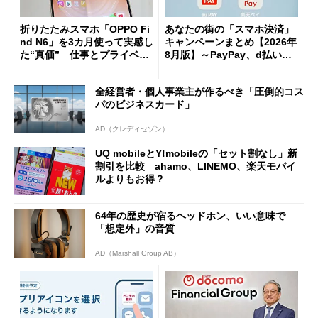
折りたたみスマホ「OPPO Fi
あなたの街の「スマホ決済」
nd N6」を3カ月使って実感し
キャンペーンまとめ【2026年
た“真価” 仕事とプライベー
8月版】～PayPay、d払い、a
トで大活躍
u PAY、楽天ペイ
全経営者・個人事業主が作るべき「圧倒的コス
パのビジネスカード」
AD（クレディセゾン）
UQ mobileとY!mobileの「セット割なし」新
割引を比較 ahamo、LINEMO、楽天モバイ
ルよりもお得？
64年の歴史が宿るヘッドホン、いい意味で
「想定外」の音質
AD（Marshall Group AB）