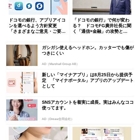
ドコモの銀行、アプリアイコ
「ドコモの銀行」で何が変わ
ンを選べるよう方針変更
る？ ドコモFG廣井社長に聞
「さまざまなご意見・ご要望
く「通信×金融」の攻勢とグ
を踏まえ」
ループ戦略
ガシガシ使えるヘッドホン。カッターでも傷が
つきにくい
AD（Marshall Group AB）
新しい「マイナアプリ」は8月25日から提供予
定 「マイナポータル」アプリのアップデート
として
SNSアカウントを着実に成長。実はみんなココ
使ってます。
AD（Dreaw合同会社）