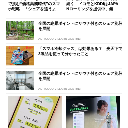
で挑む“価格高騰時代”のスマ
続く ドコモとKDDIはJAPA
ホ戦略 「シェアを追うより
Nローミングを提供中、無料
も既存ユーザーを大切に」
Wi-Fi「00000JAPAN」も開
放
全国の絶景ポイントにサウナ付きのシェア別荘
を展開
AD（COCO VILLA on GOETHE）
「スマホ冷却グッズ」は効果ある？ 炎天下で
3製品を使って分かったこと
全国の絶景ポイントにサウナ付きのシェア別荘
を展開
AD（COCO VILLA on GOETHE）