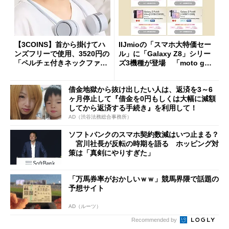
【3COINS】首から掛けてハ
IIJmioの「スマホ大特価セー
ンズフリーで使用、3520円の
ル」に「Galaxy Z8」シリー
「ペルチェ付きネックファ
ズ3機種が登場 「moto g37
ン」
j」や「OPPO Find X9 Ultr
a」も
借金地獄から抜け出したい人は、返済を3～6
ヶ月停止して『借金を0円もしくは大幅に減額
してから返済する手続き』を利用して！
AD（渋谷法務総合事務所）
ソフトバンクのスマホ契約数減はいつ止まる？
宮川社長が反転の時期を語る ホッピング対
策は「真剣にやりすぎた」
「万馬券率がおかしいｗｗ」競馬界隈で話題の
予想サイト
AD（ルーツ）
Recommended by