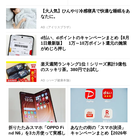
と戸惑いも
の決定的な違い
【大人気】ひんやり冷感寝具で快適な睡眠をあ
なたに。
AD（アイリスプラザ）
d払い、dポイントのキャンペーンまとめ【8月
1日最新版】 1万～10万ポイント還元の施策
がめじろ押し
楽天週間ランキング1位！シリーズ累計3億包
のスッキリ茶。380円でお試し
AD（ハーブ健康本舗）
折りたたみスマホ「OPPO Fi
あなたの街の「スマホ決済」
nd N6」を3カ月使って実感し
キャンペーンまとめ【2026年