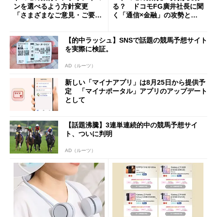
ンを選べるよう方針変更
る？ ドコモFG廣井社長に聞
「さまざまなご意見・ご要望
く「通信×金融」の攻勢とグ
を踏まえ」
ループ戦略
【的中ラッシュ】SNSで話題の競馬予想サイト
を実際に検証。
AD（ルーツ）
新しい「マイナアプリ」は8月25日から提供予
定 「マイナポータル」アプリのアップデート
として
【話題沸騰】3連単連続的中の競馬予想サイ
ト、ついに判明
AD（ルーツ）