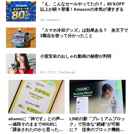
「え、こんなセールやってたの？」80％OFF
以上が続々登場！Amazonの本気が凄すぎる
AD（Amazon）
「スマホ冷却グッズ」は効果ある？ 炎天下で
3製品を使って分かったこと
小室安未のおしゃれ動画の秘密が判明
AD（アドビ｜CanCam.jp）
ahamoに「神です」との声―
LINEの新「プレミアムブロッ
―値段そのままで40GBに
ク」で完全な“絶縁”が可能
「課金されたのかと思った」
に？ 従来のブロック機能と