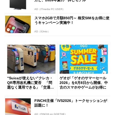
AD（ITmedia PC USER）
スマホ2GBで月額850円～ 格安SIMをお得に使
うキャンペーン実施中！
AD（IIJmio）
“Suicaが使えない”クレカ・
ゲオが「ゲオのサマーセール
QR専用改札機に賛否 「問
2026」を8月8日から開催、中
題なく運用できる」「交通系I
古のスマホやゲームがお得に
Cの方がスムーズ」
FINCHI主催「IVS2026」トークセッションが
話題に！
AD（FINCHI on GOETHE）