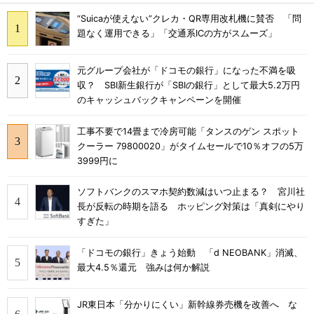
“Suicaが使えない”クレカ・QR専用改札機に賛否 「問
題なく運用できる」「交通系ICの方がスムーズ」
元グループ会社が「ドコモの銀行」になった不満を吸
収？ SBI新生銀行が「SBIの銀行」として最大5.2万円
のキャッシュバックキャンペーンを開催
工事不要で14畳まで冷房可能「タンスのゲン スポット
クーラー 79800020」がタイムセールで10％オフの5万
3999円に
ソフトバンクのスマホ契約数減はいつ止まる？ 宮川社
長が反転の時期を語る ホッピング対策は「真剣にやり
すぎた」
「ドコモの銀行」きょう始動 「d NEOBANK」消滅、
最大4.5％還元 強みは何か解説
JR東日本「分かりにくい」新幹線券売機を改善へ な