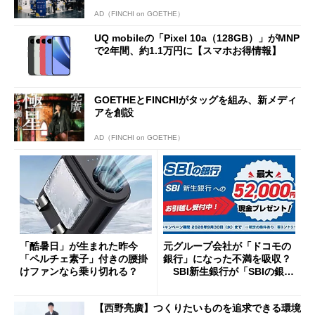
AD（FINCHI on GOETHE）
UQ mobileの「Pixel 10a（128GB）」がMNP
で2年間、約1.1万円に【スマホお得情報】
GOETHEとFINCHIがタッグを組み、新メディ
アを創設
AD（FINCHI on GOETHE）
「酷暑日」が生まれた昨今
元グループ会社が「ドコモの
「ペルチェ素子」付きの腰掛
銀行」になった不満を吸収？
けファンなら乗り切れる？
SBI新生銀行が「SBIの銀
行」として最大5.2万円のキャ
ッシュバックキャンペーンを
【西野亮廣】つくりたいものを追求できる環境
開催