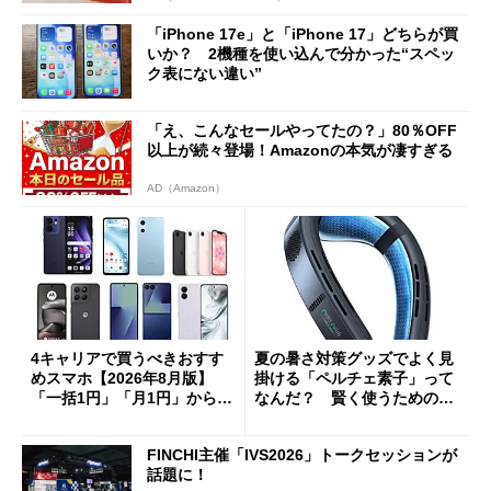
「iPhone 17e」と「iPhone 17」どちらが買
いか？ 2機種を使い込んで分かった“スペッ
ク表にない違い”
「え、こんなセールやってたの？」80％OFF
以上が続々登場！Amazonの本気が凄すぎる
AD（Amazon）
4キャリアで買うべきおすす
夏の暑さ対策グッズでよく見
めスマホ【2026年8月版】
掛ける「ペルチェ素子」って
「一括1円」「月1円」からお
なんだ？ 賢く使うための注
得なiPhone／Pixel／Galaxy
意点も
まで
FINCHI主催「IVS2026」トークセッションが
話題に！