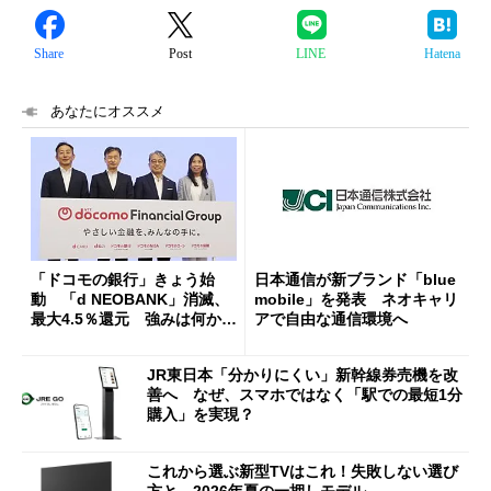
Share
Post
LINE
Hatena
あなたにオススメ
「ドコモの銀行」きょう始
日本通信が新ブランド「blue
動 「d NEOBANK」消滅、
mobile」を発表 ネオキャリ
最大4.5％還元 強みは何か解
アで自由な通信環境へ
説
JR東日本「分かりにくい」新幹線券売機を改
善へ なぜ、スマホではなく「駅での最短1分
購入」を実現？
これから選ぶ新型TVはこれ！失敗しない選び
方と、2026年夏の一押しモデル