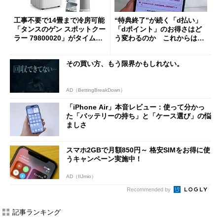
工事不要で14畳まで冷房可能
“特典終了”が続く「d払い」
「タンスのゲン スポットクー
「dポイント」のお得さはど
ラー 79800020」がタイムセ
う変わるのか これからは
ールで10％オフの5万3999円
「dカード」の利用が得策？
に
その買い方、もう限界かもしれない。
AD（BettingBreakDown）
「iPhone Air」本音レビュー：使って分かっ
た「バッテリーの持ち」と「ケース選び」の悩
ましさ
スマホ2GBで月額850円～ 格安SIMをお得に使
うキャンペーン実施中！
AD（IIJmio）
Recommended by
記事ランキング