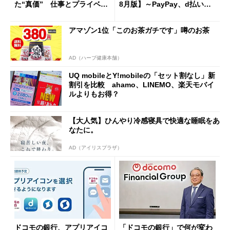
た“真価” 仕事とプライベー
8月版】～PayPay、d払い、a
トで大活躍
u PAY、楽天ペイ
アマゾン1位「このお茶ガチです」噂のお茶
AD（ハーブ健康本舗）
UQ mobileとY!mobileの「セット割なし」新
割引を比較 ahamo、LINEMO、楽天モバイ
ルよりもお得？
【大人気】ひんやり冷感寝具で快適な睡眠をあ
なたに。
AD（アイリスプラザ）
ドコモの銀行、アプリアイコ
「ドコモの銀行」で何が変わ