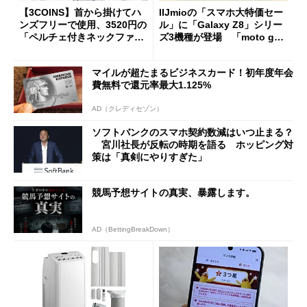
【3COINS】首から掛けてハ
IIJmioの「スマホ大特価セー
ンズフリーで使用、3520円の
ル」に「Galaxy Z8」シリー
「ペルチェ付きネックファ
ズ3機種が登場 「moto g37
ン」
j」や「OPPO Find X9 Ultr
a」も
マイルが超たまるビジネスカード！初年度年会
費無料で還元率最大1.125%
AD（クレディセゾン）
ソフトバンクのスマホ契約数減はいつ止まる？
宮川社長が反転の時期を語る ホッピング対
策は「真剣にやりすぎた」
競馬予想サイトの真実、暴露します。
AD（BettingBreakDown）