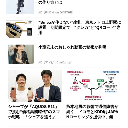
の作り方とは
AD（FINCHI on GOETHE）
“Suicaが使えない”改札、東京メトロ上野駅に
設置 期間限定で “クレカ”と“QRコード”専
用
小室安未のおしゃれ動画の秘密が判明
AD（アドビ｜CanCam.jp）
シャープが「AQUOS R11」
熊本地震の影響で通信障害が
で挑む“価格高騰時代”のスマ
続く ドコモとKDDIはJAPA
ホ戦略 「シェアを追うより
Nローミングを提供中、無料
も既存ユーザーを大切に」
Wi-Fi「00000JAPAN」も開
放