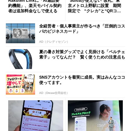
Rakuten Linkに「AI通話要
“Suicaが使えない”改札、東
約機能」、楽天モバイル契約
京メトロ上野駅に設置 期間
者は追加料金なしで使える
限定で “クレカ”と“QRコー
ド”専用
全経営者・個人事業主が作るべき「圧倒的コス
パのビジネスカード」
AD（クレディセゾン）
夏の暑さ対策グッズでよく見掛ける「ペルチェ
素子」ってなんだ？ 賢く使うための注意点も
SNSアカウントを着実に成長。実はみんなココ
使ってます。
AD（Dreaw合同会社）