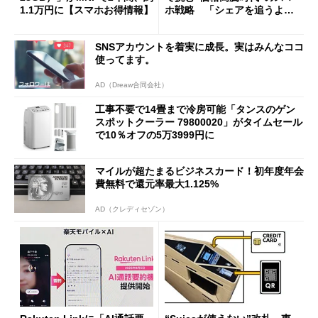
1.1万円に【スマホお得情報】
ホ戦略 「シェアを追うより
も既存ユーザーを大切に」
SNSアカウントを着実に成長。実はみんなココ
使ってます。
AD（Dreaw合同会社）
工事不要で14畳まで冷房可能「タンスのゲン
スポットクーラー 79800020」がタイムセール
で10％オフの5万3999円に
マイルが超たまるビジネスカード！初年度年会
費無料で還元率最大1.125%
AD（クレディセゾン）