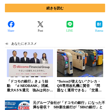
続きを読む
Share
Post
LINE
Hatena
あなたにオススメ
「ドコモの銀行」きょう始
“Suicaが使えない”クレカ・
動 「d NEOBANK」消滅、
QR専用改札機に賛否 「問
最大4.5％還元 強みは何か解
題なく運用できる」「交通系I
説
Cの方がスムーズ」
元グループ会社が「ドコモの銀行」になった不
満を吸収？ SBI新生銀行が「SBIの銀行」と