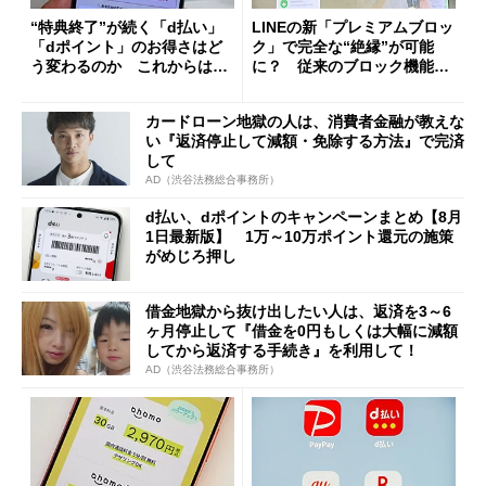
“特典終了”が続く「d払い」
LINEの新「プレミアムブロッ
「dポイント」のお得さはど
ク」で完全な“絶縁”が可能
う変わるのか これからは
に？ 従来のブロック機能と
「dカード」の利用が得策？
の決定的な違い
カードローン地獄の人は、消費者金融が教えな
い『返済停止して減額・免除する方法』で完済
して
AD（渋谷法務総合事務所）
d払い、dポイントのキャンペーンまとめ【8月
1日最新版】 1万～10万ポイント還元の施策
がめじろ押し
借金地獄から抜け出したい人は、返済を3～6
ヶ月停止して『借金を0円もしくは大幅に減額
してから返済する手続き』を利用して！
AD（渋谷法務総合事務所）