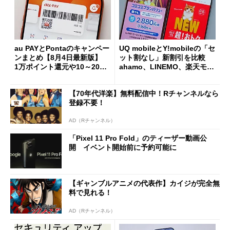
au PAYとPontaのキャンペー
UQ mobileとY!mobileの「セ
ンまとめ【8月4日最新版】
ット割なし」新割引を比較
1万ポイント還元や10～20％
ahamo、LINEMO、楽天モバ
還元あり
イルよりもお得？
【70年代洋楽】無料配信中！Rチャンネルなら
登録不要！
AD（Rチャンネル）
「Pixel 11 Pro Fold」のティーザー動画公
開 イベント開始前に予約可能に
【ギャンブルアニメの代表作】カイジが完全無
料で見れる！
AD（Rチャンネル）