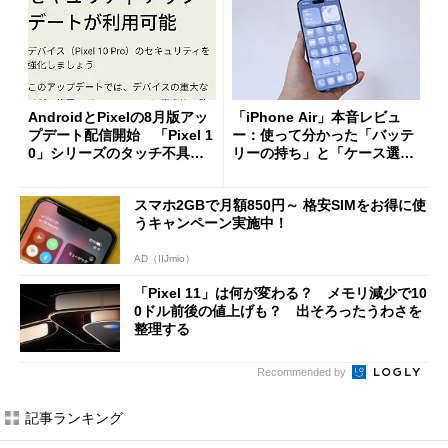
AndroidとPixelの8月版アッ
「iPhone Air」本音レビュ
プデート配信開始 「Pixel 1
ー：使って分かった「バッテ
0」シリーズのタッチ不具合
リーの持ち」と「ケース選
修正やGPU性能改善なども
び」の悩ましさ
スマホ2GBで月額850円～ 格安SIMをお得に使
うキャンペーン実施中！
AD（IIJmio）
「Pixel 11」は何が変わる？ メモリ減少で10
0ドル前後の値上げも？ 出そろったうわさを
整理する
Recommended by
記事ランキング