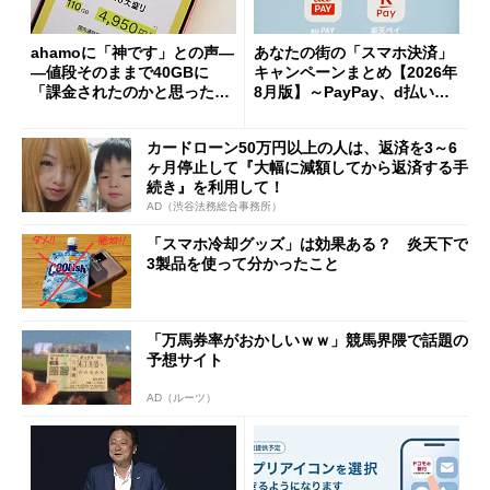
ahamoに「神です」との声―
あなたの街の「スマホ決済」
―値段そのままで40GBに
キャンペーンまとめ【2026年
「課金されたのかと思った」
8月版】～PayPay、d払い、a
と戸惑いも
u PAY、楽天ペイ
カードローン50万円以上の人は、返済を3～6
ヶ月停止して『大幅に減額してから返済する手
続き』を利用して！
AD（渋谷法務総合事務所）
「スマホ冷却グッズ」は効果ある？ 炎天下で
3製品を使って分かったこと
「万馬券率がおかしいｗｗ」競馬界隈で話題の
予想サイト
AD（ルーツ）