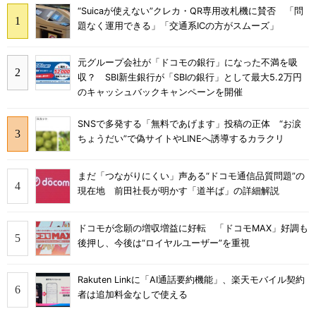
“Suicaが使えない”クレカ・QR専用改札機に賛否 「問
題なく運用できる」「交通系ICの方がスムーズ」
元グループ会社が「ドコモの銀行」になった不満を吸
収？ SBI新生銀行が「SBIの銀行」として最大5.2万円
のキャッシュバックキャンペーンを開催
SNSで多発する「無料であげます」投稿の正体 “お涙
ちょうだい”で偽サイトやLINEへ誘導するカラクリ
まだ「つながりにくい」声ある“ドコモ通信品質問題”の
現在地 前田社長が明かす「道半ば」の詳細解説
ドコモが念願の増収増益に好転 「ドコモMAX」好調も
後押し、今後は“ロイヤルユーザー”を重視
Rakuten Linkに「AI通話要約機能」、楽天モバイル契約
者は追加料金なしで使える