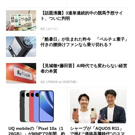
ペック表にない違い”
得なiPhone／Pixel／Galaxy
まで
【話題沸騰】3連単連続的中の競馬予想サイ
ト、ついに判明
AD（ルーツ）
「酷暑日」が生まれた昨今 「ペルチェ素子」
付きの腰掛けファンなら乗り切れる？
【見城徹×藤田晋】AI時代でも変わらない経営
者の本質
AD（FINCHI on GOETHE）
UQ mobileの「Pixel 10a（1
シャープが「AQUOS R11」
28GB）」がMNPで2年間、約
で挑む“価格高騰時代”のスマ