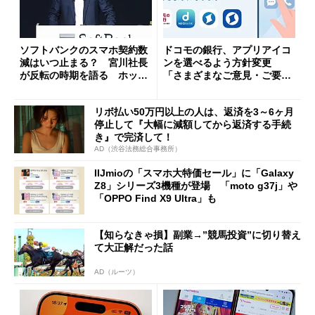
ソフトバンクのスマホ契約数
ドコモの銀行、アプリアイコ
減はいつ止まる？ 宮川社長
ンを選べるよう方針変更
が反転の時期を語る ホッピ
「さまざまなご意見・ご要望
ング対策は「真剣にやりすぎ
を踏まえ」
た」
リボ払い50万円以上の人は、返済を3～6ヶ月
停止して『大幅に減額してから返済する手続
き』で完済して！
AD（渋谷法務総合事務所）
IIJmioの「スマホ大特価セール」に「Galaxy
Z8」シリーズ3機種が登場 「moto g37j」や
「OPPO Find X9 Ultra」も
【知らなきゃ損】副業→”競馬投資”に切り替え
て大正解だった話
AD（ルーツ）