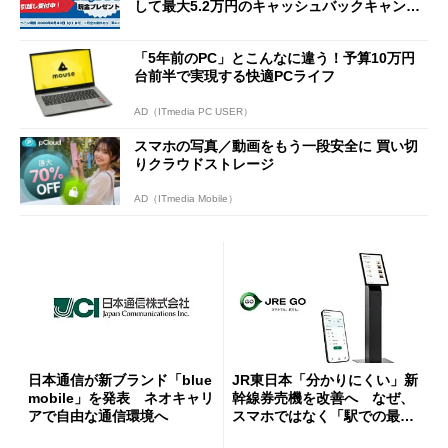
して最大5.2万円のキャッシュバックキャンペ
ーンを開催
「5年前のPC」とこんなに違う！予算10万円
台前半で実現する快適PCライフ
AD（ITmedia PC USER）
スマホの写真／動画をもう一段安全に 買い切
りクラウドストレージ
AD（ITmedia Mobile）
日本通信が新ブランド「blue
JR東日本「分かりにくい」新
mobile」を発表 ネオキャリ
幹線券売機を改善へ なぜ、
アで自由な通信環境へ
スマホではなく「駅での最短
1分購入」を実現？