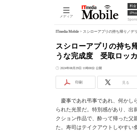
料金
iPho
メディア
Spon
ITmedia Mobile
>
スシローアプリの持ち帰り／デリ
スシローアプリの持ち
うな完成度 受取ロッ
2024年08月29日 11時00分 公開
印刷
見る
慶事であれ弔事であれ、何かしら
られた光景だ。特別感があり、出
クション作品で、酔って帰った父
た。寿司はテイクアウトしやすい