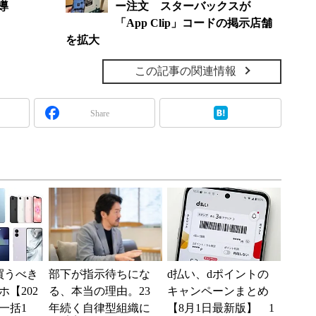
導
ー注文 スターバックスが
「App Clip」コードの掲示店舗
を拡大
この記事の関連情報
Share
買うべき
部下が指示待ちにな
d払い、dポイントの
【202
る、本当の理由。23
キャンペーンまとめ
一括1
年続く自律型組織に
【8月1日最新版】 1