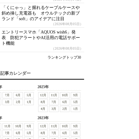
「くにゃっ」と握れるケーブルケースや
斜め挿し充電器も オウルテックの新ブ
ランド「soft」のアイデアに注目
（2026年08月05日）
エントリースマホ「AQUOS wish6」発
表 防犯アラートやAI活用の電話サポー
ト機能
（2026年08月05日）
ランキングトップ30
去記事カレンダー
年
2025年
7月
6月
5月
12月
11月
10月
9月
3月
2月
1月
8月
7月
6月
5月
4月
3月
2月
1月
年
2023年
11月
10月
9月
12月
11月
10月
9月
7月
6月
5月
8月
7月
6月
5月