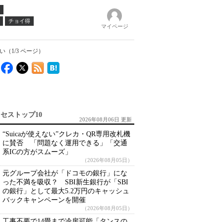
チョイ得
マイページ
1/3 ページ）
セストップ10
2026年08月06日 更新
“Suicaが使えない”クレカ・QR専用改札機
に賛否 「問題なく運用できる」「交通
系ICの方がスムーズ」
（2026年08月05日）
元グループ会社が「ドコモの銀行」にな
った不満を吸収？ SBI新生銀行が「SBI
の銀行」として最大5.2万円のキャッシュ
バックキャンペーンを開催
（2026年08月05日）
工事不要で14畳まで冷房可能「タンスの