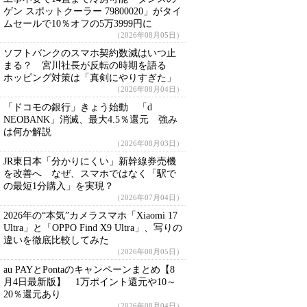
ゲン スポットクーラー 79800020」がタイ
ムセールで10％オフの5万3999円に
（2026年08月05日）
ソフトバンクのスマホ契約数減はいつ止
まる？ 宮川社長が反転の時期を語る
ホッピング対策は「真剣にやりすぎた」
（2026年08月04日）
「ドコモの銀行」きょう始動 「d
NEOBANK」消滅、最大4.5％還元 強み
は何か解説
（2026年08月03日）
JR東日本「分かりにくい」新幹線券売機
を改善へ なぜ、スマホではなく「駅で
の最短1分購入」を実現？
（2026年07月04日）
2026年の“本気”カメラスマホ「Xiaomi 17
Ultra」と「OPPO Find X9 Ultra」、写りの
違いを徹底比較してみた
（2026年08月05日）
au PAYとPontaのキャンペーンまとめ【8
月4日最新版】 1万ポイント還元や10～
20％還元あり
（2026年08月04日）