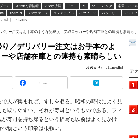
プラン
スマホお得情報
スマホ決済
ドコモ
ソフトバンク
楽天モバイル
au
スマホケース
ウェアラブル
イヤフォン
バッテリー
デジモノ
ne
Android
sored ｜
IIJmio
バリー注文はお手本のような完成度 受取ロッカーや店舗在庫との連携も素晴らしい（
帰り／デリバリー注文はお手本のよ
カーや店舗在庫との連携も素晴らしい
[
渡辺まりか
，
ITmedia
]
アク
Share
で人が集まれば、すしを取る。昭和の時代によく見
前も取りやすい。それが寿司というものである。フィ
親が寿司を持ち帰るという描写も以前はよく見かけ
食べ物という印象は根強い。