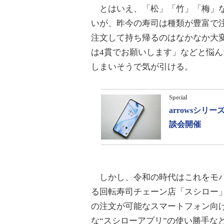
とはいえ、「松」「竹」「梅」な
いが、昨今の寿司は種類が豊富で
注文して持ち帰るのはなかなか大
は4貫でお願いします」などと悩
しまいそうで気が引ける。
Special
arrowsシ
談会開催
しかし、令和の時代はこれをモバ
る回転寿司チェーン店「スシロー
の注文が可能なスマートフォン向
な“スシローアプリ”の使い勝手な