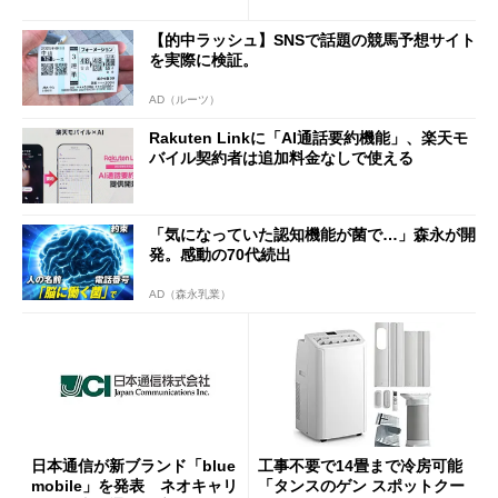
半ば」の詳細解説
【的中ラッシュ】SNSで話題の競馬予想サイト
を実際に検証。
AD（ルーツ）
Rakuten Linkに「AI通話要約機能」、楽天モ
バイル契約者は追加料金なしで使える
「気になっていた認知機能が菌で…」森永が開
発。感動の70代続出
AD（森永乳業）
日本通信が新ブランド「blue
工事不要で14畳まで冷房可能
mobile」を発表 ネオキャリ
「タンスのゲン スポットクー