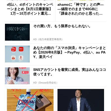
d払い、dポイントのキャンペ
ahamoに「神です」との声―
ーンまとめ【8月1日最新版】
―値段そのままで40GBに
1万～10万ポイント還元の
「課金されたのかと思った」
施策がめじろ押し
と戸惑いも
その買い方、もう限界かもしれない。
AD（他力本願運営事務局）
あなたの街の「スマホ決済」キャンペーンまと
め【2026年8月版】～PayPay、d払い、au PA
Y、楽天ペイ
SNSアカウントを着実に成長。実はみんなココ
使ってます。
AD（Dreaw合同会社）