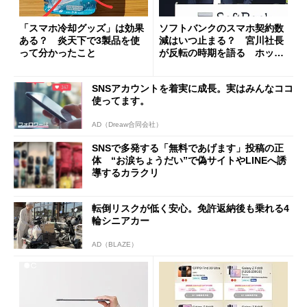
「スマホ冷却グッズ」は効果
ソフトバンクのスマホ契約数
ある？ 炎天下で3製品を使
減はいつ止まる？ 宮川社長
って分かったこと
が反転の時期を語る ホッピ
ング対策は「真剣にやりすぎ
た」
SNSアカウントを着実に成長。実はみんなココ
使ってます。
AD（Dreaw合同会社）
SNSで多発する「無料であげます」投稿の正
体 “お涙ちょうだい”で偽サイトやLINEへ誘
導するカラクリ
転倒リスクが低く安心。免許返納後も乗れる4
輪シニアカー
AD（BLAZE）