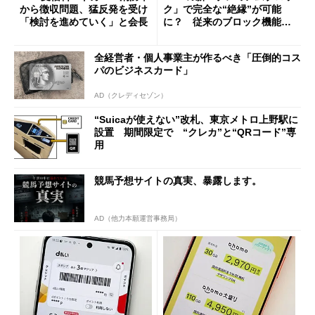
から徴収問題、猛反発を受け
ク」で完全な“絶縁”が可能
「検討を進めていく」と会長
に？ 従来のブロック機能と
の決定的な違い
全経営者・個人事業主が作るべき「圧倒的コス
パのビジネスカード」
AD（クレディセゾン）
“Suicaが使えない”改札、東京メトロ上野駅に
設置 期間限定で “クレカ”と“QRコード”専
用
競馬予想サイトの真実、暴露します。
AD（他力本願運営事務局）