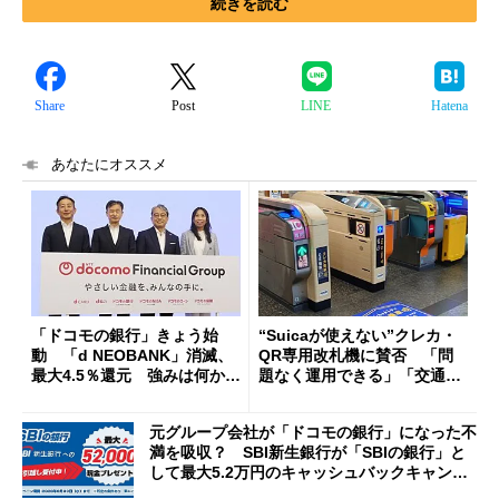
続きを読む
Share
Post
LINE
Hatena
あなたにオススメ
「ドコモの銀行」きょう始
“Suicaが使えない”クレカ・
動 「d NEOBANK」消滅、
QR専用改札機に賛否 「問
最大4.5％還元 強みは何か解
題なく運用できる」「交通系I
説
Cの方がスムーズ」
元グループ会社が「ドコモの銀行」になった不
満を吸収？ SBI新生銀行が「SBIの銀行」と
して最大5.2万円のキャッシュバックキャンペ
ーンを開催