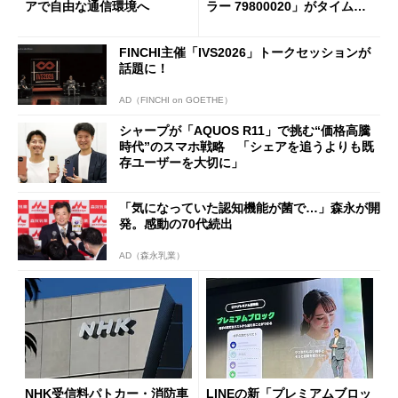
アで自由な通信環境へ
ラー 79800020」がタイムセ
ールで10％オフの5万3999円
に
FINCHI主催「IVS2026」トークセッションが
話題に！
AD（FINCHI on GOETHE）
シャープが「AQUOS R11」で挑む“価格高騰
時代”のスマホ戦略 「シェアを追うよりも既
存ユーザーを大切に」
「気になっていた認知機能が菌で…」森永が開
発。感動の70代続出
AD（森永乳業）
NHK受信料パトカー・消防車
LINEの新「プレミアムブロッ