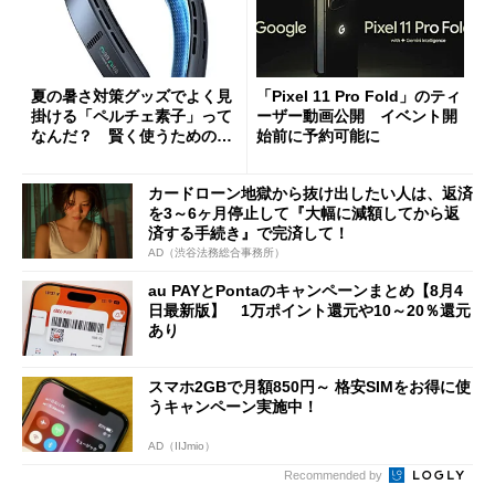
夏の暑さ対策グッズでよく見
「Pixel 11 Pro Fold」のティ
掛ける「ペルチェ素子」って
ーザー動画公開 イベント開
なんだ？ 賢く使うための注
始前に予約可能に
意点も
カードローン地獄から抜け出したい人は、返済
を3～6ヶ月停止して『大幅に減額してから返
済する手続き』で完済して！
AD（渋谷法務総合事務所）
au PAYとPontaのキャンペーンまとめ【8月4
日最新版】 1万ポイント還元や10～20％還元
あり
スマホ2GBで月額850円～ 格安SIMをお得に使
うキャンペーン実施中！
AD（IIJmio）
Recommended by