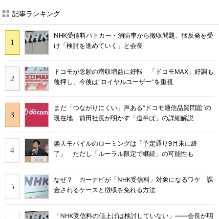
記事ランキング
NHK受信料パトカー・消防車から徴収問題、猛反発を受
け「検討を進めていく」と会長
ドコモが念願の増収増益に好転 「ドコモMAX」好調も
後押し、今後は“ロイヤルユーザー”を重視
まだ「つながりにくい」声ある“ドコモ通信品質問題”の
現在地 前田社長が明かす「道半ば」の詳細解説
楽天モバイルのローミングは「予定通り9月末に終
了」 ただし「ルーラル限定で継続」の可能性も
なぜ？ カーナビが「NHK受信料」対象になるワケ 課
金されるケースと徴収を免れる方法
「NHK受信料の値上げは検討していない」――会長が明