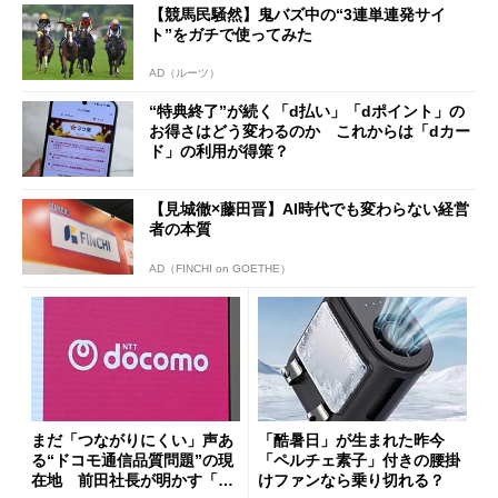
【競馬民騒然】鬼バズ中の“3連単連発サイ
ト”をガチで使ってみた
AD（ルーツ）
“特典終了”が続く「d払い」「dポイント」の
お得さはどう変わるのか これからは「dカー
ド」の利用が得策？
【見城徹×藤田晋】AI時代でも変わらない経営
者の本質
AD（FINCHI on GOETHE）
まだ「つながりにくい」声あ
「酷暑日」が生まれた昨今
る“ドコモ通信品質問題”の現
「ペルチェ素子」付きの腰掛
在地 前田社長が明かす「道
けファンなら乗り切れる？