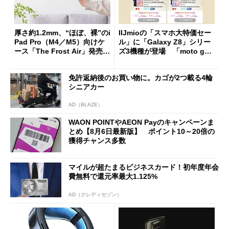
厚さ約1.2mm、“ほぼ、裸”のi
IIJmioの「スマホ大特価セー
Pad Pro（M4／M5）向けケ
ル」に「Galaxy Z8」シリー
ース「The Frost Air」発売
ズ3機種が登場 「moto g37
ケースフィニットから
j」や「OPPO Find X9 Ultr
a」も
免許返納後のお買い物に。カゴが2つ載る4輪
シニアカー
AD（BLAZE）
WAON POINTやAEON Payのキャンペーンま
とめ【8月6日最新版】 ポイント10～20倍の
獲得チャンス多数
マイルが超たまるビジネスカード！初年度年会
費無料で還元率最大1.125%
AD（クレディセゾン）