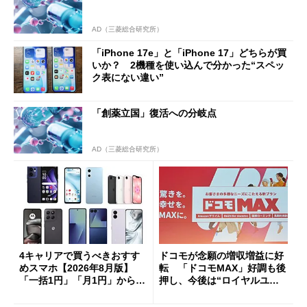
AD（三菱総合研究所）
「iPhone 17e」と「iPhone 17」どちらが買
いか？ 2機種を使い込んで分かった“スペッ
ク表にない違い”
「創薬立国」復活への分岐点
AD（三菱総合研究所）
4キャリアで買うべきおすす
ドコモが念願の増収増益に好
めスマホ【2026年8月版】
転 「ドコモMAX」好調も後
「一括1円」「月1円」からお
押し、今後は“ロイヤルユー
得なiPhone／Pixel／Galaxy
ザー”を重視
まで