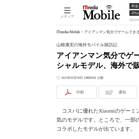
料金
iPho
メディア
Spon
ITmedia Mobile
>
アイアンマン気分でゲームできる「
山根康宏の海外モバイル探訪記
アイアンマン気分でゲーム
シャルモデル、海外で
2025年03月30日 10時00分 公開
印刷
通知
コスパに優れたXiaomiのゲーミン
気のモデルです。ところで、一部
コラボしたモデルが出ています。