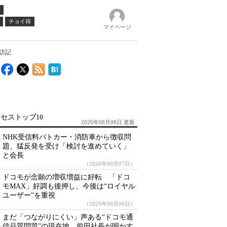
チョイ得
マイページ
探訪記
セストップ10
2026年08月08日 更新
NHK受信料パトカー・消防車から徴収問
題、猛反発を受け「検討を進めていく」
と会長
（2026年08月07日）
ドコモが念願の増収増益に好転 「ドコ
モMAX」好調も後押し、今後は“ロイヤル
ユーザー”を重視
（2026年08月06日）
まだ「つながりにくい」声ある“ドコモ通
信品質問題”の現在地 前田社長が明かす