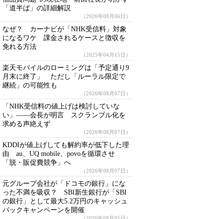
「道半ば」の詳細解説
（2026年08月06日）
なぜ？ カーナビが「NHK受信料」対象
になるワケ 課金されるケースと徴収を
免れる方法
（2025年04月15日）
楽天モバイルのローミングは「予定通り9
月末に終了」 ただし「ルーラル限定で
継続」の可能性も
（2026年08月07日）
「NHK受信料の値上げは検討していな
い」――会長が明言 スクランブル化を
求める声絶えず
（2026年08月07日）
KDDIが値上げしても解約率が低下した理
由 au、UQ mobile、povoを循環させ
「脱・販促費競争」へ
（2026年08月07日）
元グループ会社が「ドコモの銀行」にな
った不満を吸収？ SBI新生銀行が「SBI
の銀行」として最大5.2万円のキャッシュ
バックキャンペーンを開催
（2026年08月05日）