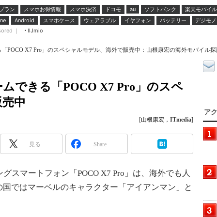
プラン
スマホお得情報
スマホ決済
ドコモ
ソフトバンク
楽天モバイル
au
スマホケース
ウェアラブル
イヤフォン
バッテリー
デジモノ
ne
Android
sored ｜
IIJmio
POCO X7 Pro」のスペシャルモデル、海外で販売中：山根康宏の海外モバイル
できる「POCO X7 Pro」のスペ
販売中
アク
[
山根康宏
，
ITmedia
]
見る
Share
グスマートフォン「POCO X7 Pro」は、海外でも人
の国ではマーベルのキャラクター「アイアンマン」と