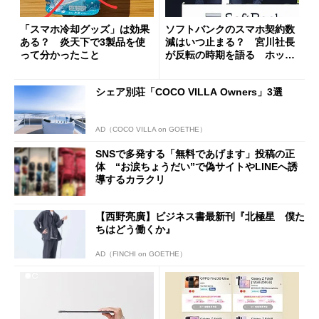
「スマホ冷却グッズ」は効果
ソフトバンクのスマホ契約数
ある？ 炎天下で3製品を使
減はいつ止まる？ 宮川社長
って分かったこと
が反転の時期を語る ホッピ
ング対策は「真剣にやりすぎ
た」
シェア別荘「COCO VILLA Owners」3選
AD（COCO VILLA on GOETHE）
SNSで多発する「無料であげます」投稿の正
体 “お涙ちょうだい”で偽サイトやLINEへ誘
導するカラクリ
【西野亮廣】ビジネス書最新刊『北極星 僕た
ちはどう働くか』
AD（FINCHI on GOETHE）