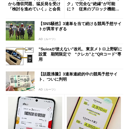
から徴収問題、猛反発を受け
ク」で完全な“絶縁”が可能
「検討を進めていく」と会長
に？ 従来のブロック機能と
の決定的な違い
【SNS騒然】3連単を当て続ける競馬予想サイ
トが異常すぎる
AD（ルーツ）
“Suicaが使えない”改札、東京メトロ上野駅に
設置 期間限定で “クレカ”と“QRコード”専
用
【話題沸騰】3連単連続的中の競馬予想サイ
ト、ついに判明
AD（ルーツ）