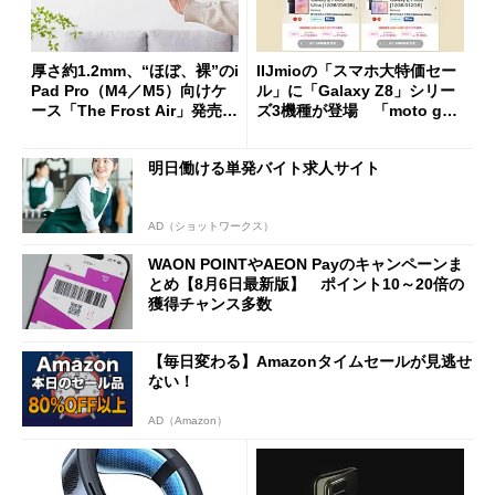
厚さ約1.2mm、“ほぼ、裸”のi
IIJmioの「スマホ大特価セー
Pad Pro（M4／M5）向けケ
ル」に「Galaxy Z8」シリー
ース「The Frost Air」発売
ズ3機種が登場 「moto g37
ケースフィニットから
j」や「OPPO Find X9 Ultr
a」も
明日働ける単発バイト求人サイト
AD（ショットワークス）
WAON POINTやAEON Payのキャンペーンま
とめ【8月6日最新版】 ポイント10～20倍の
獲得チャンス多数
【毎日変わる】Amazonタイムセールが見逃せ
ない！
AD（Amazon）