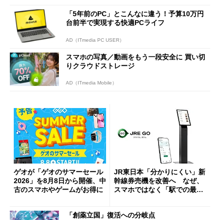
「5年前のPC」とこんなに違う！予算10万円
台前半で実現する快適PCライフ
AD（ITmedia PC USER）
スマホの写真／動画をもう一段安全に 買い切
りクラウドストレージ
AD（ITmedia Mobile）
ゲオが「ゲオのサマーセール
JR東日本「分かりにくい」新
2026」を8月8日から開催、中
幹線券売機を改善へ なぜ、
古のスマホやゲームがお得に
スマホではなく「駅での最短
1分購入」を実現？
「創薬立国」復活への分岐点