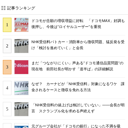
記事ランキング
ドコモが念願の増収増益に好転 「ドコモMAX」好調も
後押し、今後は“ロイヤルユーザー”を重視
NHK受信料パトカー・消防車から徴収問題、猛反発を受
け「検討を進めていく」と会長
まだ「つながりにくい」声ある“ドコモ通信品質問題”の
現在地 前田社長が明かす「道半ば」の詳細解説
なぜ？ カーナビが「NHK受信料」対象になるワケ 課
金されるケースと徴収を免れる方法
「NHK受信料の値上げは検討していない」――会長が明
言 スクランブル化を求める声絶えず
元グループ会社が「ドコモの銀行」になった不満を吸