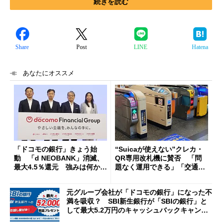
続きを読む
Share
Post
LINE
Hatena
あなたにオススメ
「ドコモの銀行」きょう始
“Suicaが使えない”クレカ・
動 「d NEOBANK」消滅、
QR専用改札機に賛否 「問
最大4.5％還元 強みは何か解
題なく運用できる」「交通系I
説
Cの方がスムーズ」
元グループ会社が「ドコモの銀行」になった不
満を吸収？ SBI新生銀行が「SBIの銀行」と
して最大5.2万円のキャッシュバックキャンペ
ーンを開催