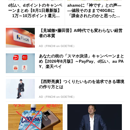
d払い、dポイントのキャンペ
ahamoに「神です」との声―
ーンまとめ【8月1日最新版】
―値段そのままで40GBに
1万～10万ポイント還元の
「課金されたのかと思った」
施策がめじろ押し
と戸惑いも
【見城徹×藤田晋】AI時代でも変わらない経営
者の本質
AD（FINCHI on GOETHE）
あなたの街の「スマホ決済」キャンペーンまと
め【2026年8月版】～PayPay、d払い、au PA
Y、楽天ペイ
【西野亮廣】つくりたいものを追求できる環境
の作り方とは
AD（FINCHI on GOETHE）