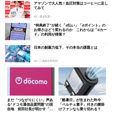
アマゾンで大人気！血圧対策はコーヒーに足し
てみて
AD（森永乳業）
“特典終了”が続く「d払い」「dポイント」の
お得さはどう変わるのか これからは「dカー
ド」の利用が得策？
日本の創薬力低下、その本当の課題とは
AD（三菱総合研究所）
まだ「つながりにくい」声あ
「酷暑日」が生まれた昨今
る“ドコモ通信品質問題”の現
「ペルチェ素子」付きの腰掛
在地 前田社長が明かす「道
けファンなら乗り切れる？