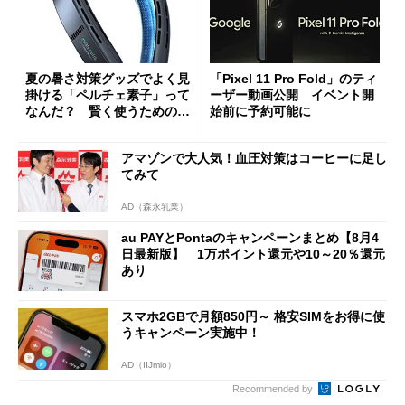
夏の暑さ対策グッズでよく見
「Pixel 11 Pro Fold」のティ
掛ける「ペルチェ素子」って
ーザー動画公開 イベント開
なんだ？ 賢く使うための注
始前に予約可能に
意点も
アマゾンで大人気！血圧対策はコーヒーに足し
てみて
AD（森永乳業）
au PAYとPontaのキャンペーンまとめ【8月4
日最新版】 1万ポイント還元や10～20％還元
あり
スマホ2GBで月額850円～ 格安SIMをお得に使
うキャンペーン実施中！
AD（IIJmio）
Recommended by