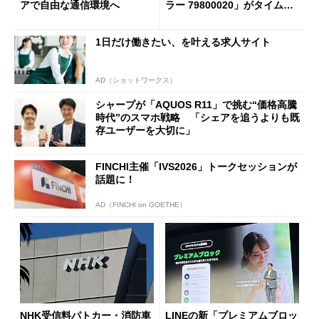
アで自由な通信環境へ
ラー 79800020」がタイムセ
ールで10％オフの5万3999円
に
1日だけ働きたい、を叶える求人サイト
AD（ショットワークス）
シャープが「AQUOS R11」で挑む“価格高騰
時代”のスマホ戦略 「シェアを追うよりも既
存ユーザーを大切に」
FINCHI主催「IVS2026」トークセッションが
話題に！
AD（FINCHI on GOETHE）
NHK受信料パトカー・消防車
LINEの新「プレミアムブロッ