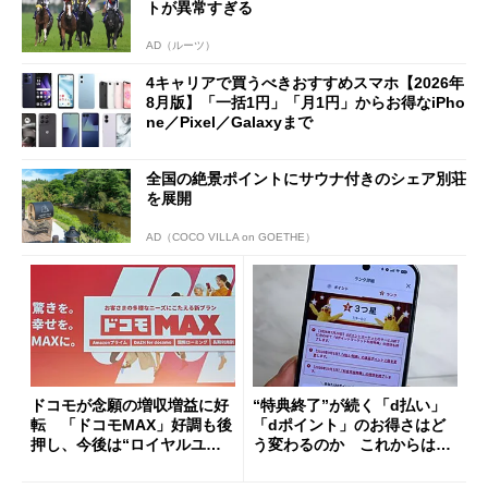
トが異常すぎる
AD（ルーツ）
4キャリアで買うべきおすすめスマホ【2026年
8月版】「一括1円」「月1円」からお得なiPho
ne／Pixel／Galaxyまで
全国の絶景ポイントにサウナ付きのシェア別荘
を展開
AD（COCO VILLA on GOETHE）
ドコモが念願の増収増益に好
“特典終了”が続く「d払い」
転 「ドコモMAX」好調も後
「dポイント」のお得さはど
押し、今後は“ロイヤルユー
う変わるのか これからは
ザー”を重視
「dカード」の利用が得策？