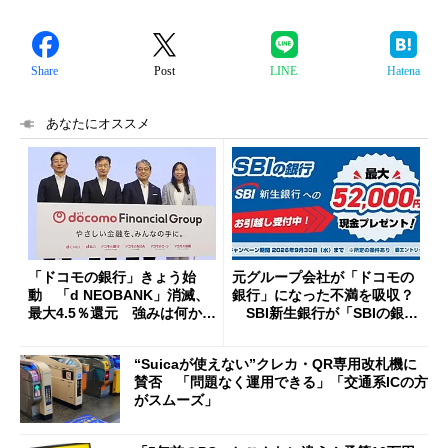
Share
Post
LINE
Hatena
あなたにオススメ
「ドコモの銀行」きょう始
元グループ会社が「ドコモの
動 「d NEOBANK」消滅、
銀行」になった不満を吸収？
最大4.5％還元 強みは何か解
SBI新生銀行が「SBIの銀
説
行」として最大5.2万円のキャ
ッシュバックキャンペーンを
“Suicaが使えない”クレカ・QR専用改札機に
開催
賛否 「問題なく運用できる」「交通系ICの方
がスムーズ」