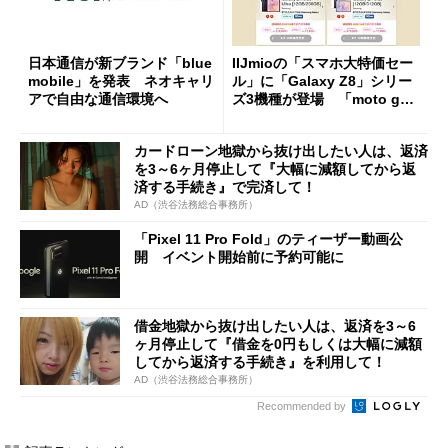
日本通信が新ブランド「blue
IIJmioの「スマホ大特価セー
mobile」を発表 ネオキャリ
ル」に「Galaxy Z8」シリー
アで自由な通信環境へ
ズ3機種が登場 「moto g37
j」や「OPPO Find X9 Ultr
a」も
カードローン地獄から抜け出したい人は、返済
を3～6ヶ月停止して『大幅に減額してから返
済する手続き』で完済して！
AD（渋谷法務総合事務所）
「Pixel 11 Pro Fold」のティーザー動画公
開 イベント開始前に予約可能に
借金地獄から抜け出したい人は、返済を3～6
ヶ月停止して『借金を0円もしくは大幅に減額
してから返済する手続き』を利用して！
AD（渋谷法務総合事務所）
Recommended by