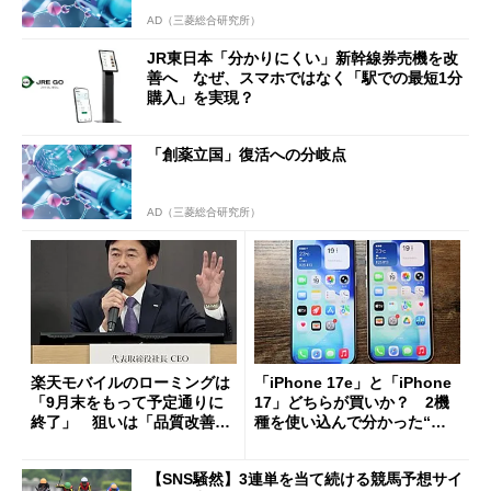
AD（三菱総合研究所）
JR東日本「分かりにくい」新幹線券売機を改
善へ なぜ、スマホではなく「駅での最短1分
購入」を実現？
「創薬立国」復活への分岐点
AD（三菱総合研究所）
楽天モバイルのローミングは
「iPhone 17e」と「iPhone
「9月末をもって予定通りに
17」どちらが買いか？ 2機
終了」 狙いは「品質改善」
種を使い込んで分かった“ス
ただし「ルーラル限定で期
ペック表にない違い”
限を切った新契約」の可能性
【SNS騒然】3連単を当て続ける競馬予想サイ
も