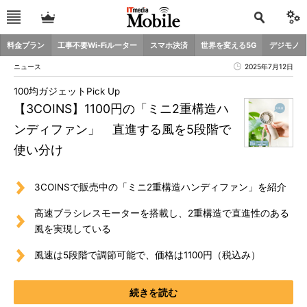
料金プラン
工事不要Wi-Fiルーター
スマホ決済
世界を変える5G
デジモノ
ニュース
2025年7月12日
100均ガジェットPick Up
【3COINS】1100円の「ミニ2重構造ハ
ンディファン」 直進する風を5段階で
使い分け
3COINSで販売中の「ミニ2重構造ハンディファン」を紹介
高速ブラシレスモーターを搭載し、2重構造で直進性のある
風を実現している
風速は5段階で調節可能で、価格は1100円（税込み）
続きを読む