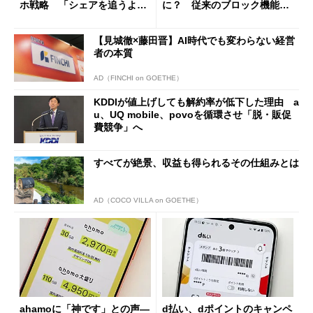
ホ戦略 「シェアを追うより
に？ 従来のブロック機能と
も既存ユーザーを大切に」
の決定的な違い
【見城徹×藤田晋】AI時代でも変わらない経営
者の本質
AD（FINCHI on GOETHE）
KDDIが値上げしても解約率が低下した理由 a
u、UQ mobile、povoを循環させ「脱・販促
費競争」へ
すべてが絶景、収益も得られるその仕組みとは
AD（COCO VILLA on GOETHE）
ahamoに「神です」との声―
d払い、dポイントのキャンペ