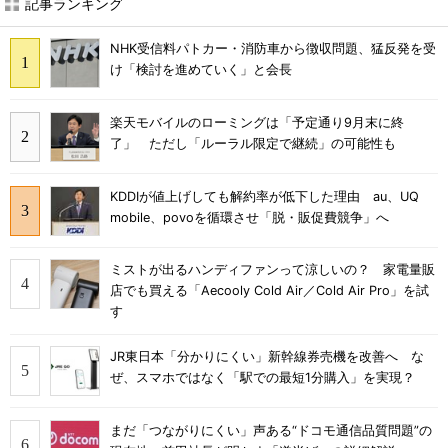
記事ランキング
NHK受信料パトカー・消防車から徴収問題、猛反発を受
け「検討を進めていく」と会長
楽天モバイルのローミングは「予定通り9月末に終
了」 ただし「ルーラル限定で継続」の可能性も
KDDIが値上げしても解約率が低下した理由 au、UQ
mobile、povoを循環させ「脱・販促費競争」へ
ミストが出るハンディファンって涼しいの？ 家電量販
店でも買える「Aecooly Cold Air／Cold Air Pro」を試
す
JR東日本「分かりにくい」新幹線券売機を改善へ な
ぜ、スマホではなく「駅での最短1分購入」を実現？
まだ「つながりにくい」声ある“ドコモ通信品質問題”の