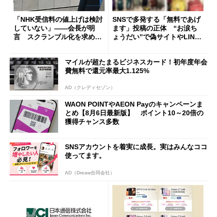
「NHK受信料の値上げは検討
SNSで多発する「無料であげ
していない」――会長が明
ます」投稿の正体 “お涙ち
言 スクランブル化を求める
ょうだい”で偽サイトやLINE
声絶えず
へ誘導するカラクリ
マイルが超たまるビジネスカード！初年度年会
費無料で還元率最大1.125%
AD（クレディセゾン）
WAON POINTやAEON Payのキャンペーンま
とめ【8月6日最新版】 ポイント10～20倍の
獲得チャンス多数
SNSアカウントを着実に成長。実はみんなココ
使ってます。
AD（Dreaw合同会社）