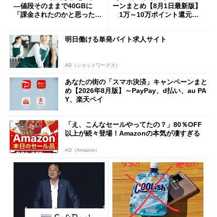
―値段そのままで40GBに
ーンまとめ【8月1日最新版】
「課金されたのかと思った」
1万～10万ポイント還元の
と戸惑いも
施策がめじろ押し
明日働ける単発バイト求人サイト
AD（ショットワークス）
あなたの街の「スマホ決済」キャンペーンまと
め【2026年8月版】～PayPay、d払い、au PA
Y、楽天ペイ
「え、こんなセールやってたの？」80％OFF
以上が続々登場！Amazonの本気が凄すぎる
AD（Amazon）