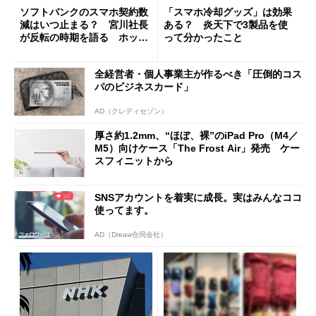
ソフトバンクのスマホ契約数
「スマホ冷却グッズ」は効果
減はいつ止まる？ 宮川社長
ある？ 炎天下で3製品を使
が反転の時期を語る ホッピ
って分かったこと
ング対策は「真剣にやりすぎ
た」
全経営者・個人事業主が作るべき「圧倒的コス
パのビジネスカード」
AD（クレディセゾン）
厚さ約1.2mm、“ほぼ、裸”のiPad Pro（M4／
M5）向けケース「The Frost Air」発売 ケー
スフィニットから
SNSアカウントを着実に成長。実はみんなココ
使ってます。
AD（Dreaw合同会社）