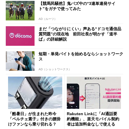
【競馬民騒然】鬼バズ中の“3連単連発サイ
ト”をガチで使ってみた
AD（ルーツ）
まだ「つながりにくい」声ある“ドコモ通信品
質問題”の現在地 前田社長が明かす「道半
ば」の詳細解説
短期・単発バイトを始めるならショットワーク
ス
AD（ショットワークス）
「酷暑日」が生まれた昨今
Rakuten Linkに「AI通話要
「ペルチェ素子」付きの腰掛
約機能」、楽天モバイル契約
けファンなら乗り切れる？
者は追加料金なしで使える