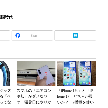
戦国時代
Share
グッズ
スマホの「エアコン
「iPhone 17e」と「iP
る「ペ
冷却」がダメなワ
hone 17」どちらが買
ってな
ケ 猛暑日にやりが
いか？ 2機種を使い
使うた
ちな“水没”の危険性
込んで分かった“スペ