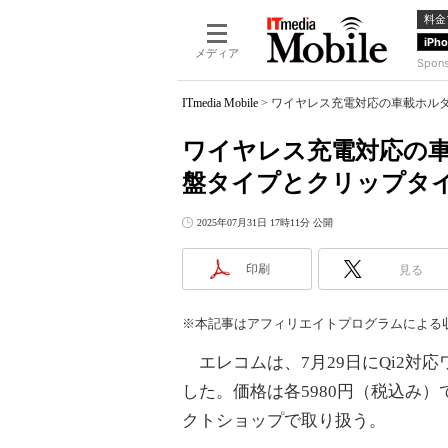
料金
iPh
メディア
Spon
ITmedia Mobile
>
ワイヤレス充電対応の車載ホル
ワイヤレス充電対応の
盤タイプとクリップタ
2025年07月31日 17時11分 公開
印刷
見る
※本記事はアフィリエイトプログラムによる
エレコムは、7月29日にQi2対
した。価格は各5980円（税込み）で
クトショップで取り扱う。