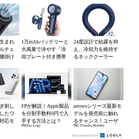
と正しい冷やし方
ッ...
生まれ
1万mAhバッテリーと
24度設計で結露を抑
ルチェ
大風量で冷やす「冷
え、冷却力を維持す
腰掛け
却プレート付き携帯
るネッククーラー
り切れ
扇風機」が39％オフ
Amazonで16％オフ
の3499円に
ぎ刺し
FPが解説！Apple製品
arrowsシリーズ最新モ
したワ
を分割手数料0円で入
デルを発売前に触れ
対応モ
手する方法とは？
るチャンス！ユーザ
PR(Fav-Log)
PR( ITmedia Mobile)
リー発
ー座談会開催
10％オ
Recommended by