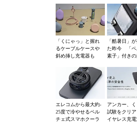
めの注意点も
「くにゃっ」と握れ
「酷暑日」が
るケーブルケースや
た昨今 「ペ
斜め挿し充電器も
素子」付きの
オウルテックの新ブ
ファンなら乗
ランド「soft」のアイ
る？
デア...
エレコムから最大約-
アンカー、く
25度で冷やせるペル
試験をクリア
チェ式スマホクーラ
イヤレス充電
ー MagSafeとホルダ
バイルバッテ
ー装着に両対応
売 数量限定