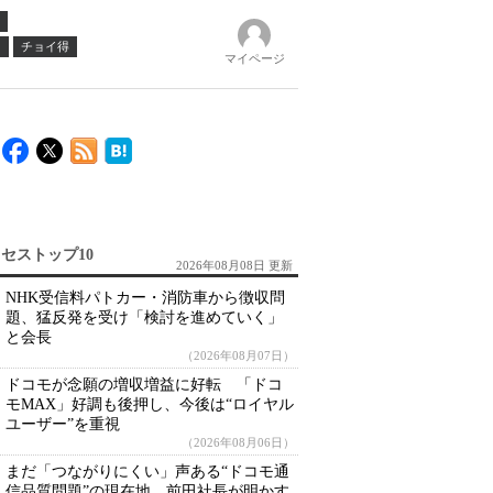
ノ
チョイ得
マイページ
セストップ10
2026年08月08日 更新
NHK受信料パトカー・消防車から徴収問
題、猛反発を受け「検討を進めていく」
と会長
（2026年08月07日）
ドコモが念願の増収増益に好転 「ドコ
モMAX」好調も後押し、今後は“ロイヤル
ユーザー”を重視
（2026年08月06日）
まだ「つながりにくい」声ある“ドコモ通
信品質問題”の現在地 前田社長が明かす