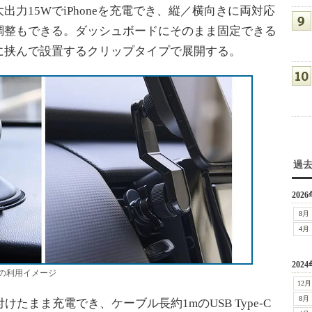
力15WでiPhoneを充電でき、縦／横向きに両対応
調整もできる。ダッシュボードにそのまま固定できる
に挟んで設置するクリップタイプで展開する。
過
2026
8月
4月
2024
の利用イメージ
12月
8月
たまま充電でき、ケーブル長約1mのUSB Type-C