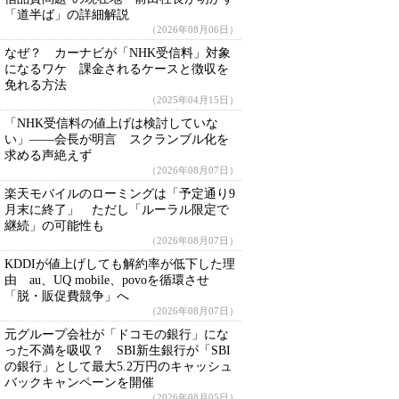
「道半ば」の詳細解説
（2026年08月06日）
なぜ？ カーナビが「NHK受信料」対象
になるワケ 課金されるケースと徴収を
免れる方法
（2025年04月15日）
「NHK受信料の値上げは検討していな
い」――会長が明言 スクランブル化を
求める声絶えず
（2026年08月07日）
楽天モバイルのローミングは「予定通り9
月末に終了」 ただし「ルーラル限定で
継続」の可能性も
（2026年08月07日）
KDDIが値上げしても解約率が低下した理
由 au、UQ mobile、povoを循環させ
「脱・販促費競争」へ
（2026年08月07日）
元グループ会社が「ドコモの銀行」にな
った不満を吸収？ SBI新生銀行が「SBI
の銀行」として最大5.2万円のキャッシュ
バックキャンペーンを開催
（2026年08月05日）