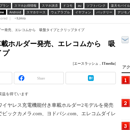
プラン
スマホお得情報
スマホ決済
ドコモ
ソフトバンク
楽天モバイル
au
スマホケース
ウェアラブル
イヤフォン
バッテリー
デジモ
one
Android
sored ｜
IIJmio
ダー発売、エレコムから 吸盤タイプとクリップタイプ
車載ホルダー発売、エレコムから 吸
イプ
[
エースラッシュ
，
ITmedia
]
アク
Share
収益を得ています
応ワイヤレス充電機能付き車載ホルダー2モデルを発売
ビックカメラ.com、ヨドバシ.com、エレコムダイレ