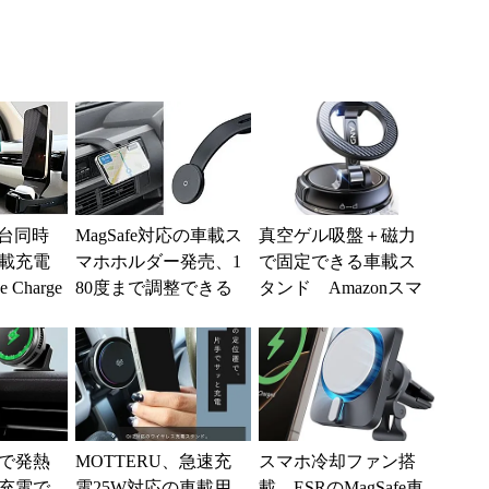
3台同時
MagSafe対応の車載ス
真空ゲル吸盤＋磁力
載充電
マホホルダー発売、1
で固定できる車載ス
 Charge
80度まで調整できる
タンド Amazonスマ
...
フレキシブルアーム
イルSALE期間は40％
付き サンワから
オフ
で発熱
MOTTERU、急速充
スマホ冷却ファン搭
充電で
電25W対応の車載用
載、ESRのMagSafe車