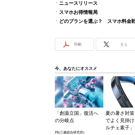
ニュースリリース
スマホお得情報局
どのプランを選ぶ？ スマホ料金
印刷
見る
今、あなたにオススメ
「創薬立国」復活へ
夏の暑さ対策
の分岐点
でよく見掛け
ルチェ素子」
PR(三菱総合研究所)
んだ？ 賢く