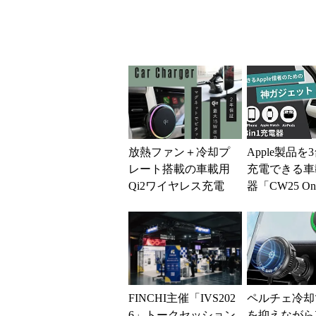
フ
放熱ファン＋冷却プ
Apple製品を
レート搭載の車載用
充電できる車
Qi2ワイヤレス充電
器「CW25 One
器 MOTTERUから
Station」、クラ
FINCHI主催「IVS202
ペルチェ冷却
6」トークセッション
を抑えながら