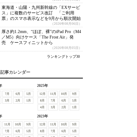
東海道・山陽・九州新幹線の「EXサービ
ス」に複数のサービス改訂 「ご利用
票」のスマホ表示などを9月から順次開始
（2026年08月06日）
厚さ約1.2mm、“ほぼ、裸”のiPad Pro（M4
／M5）向けケース「The Frost Air」発
売 ケースフィニットから
（2026年08月05日）
ランキングトップ30
去記事カレンダー
年
2025年
7月
6月
5月
12月
11月
10月
9月
3月
2月
1月
8月
7月
6月
5月
4月
3月
2月
1月
年
2023年
11月
10月
9月
12月
11月
10月
9月
7月
6月
5月
8月
7月
6月
5月