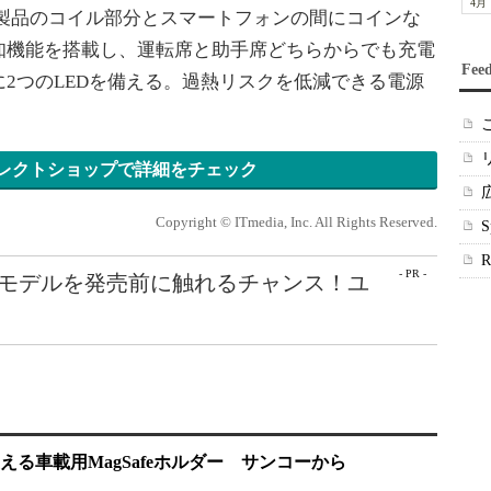
4月
付属。本製品のコイル部分とスマートフォンの間にコインな
知機能を搭載し、運転席と助手席どちらからでも充電
Fee
2つのLEDを備える。過熱リスクを低減できる電源
レクトショップで詳細をチェック
Copyright © ITmedia, Inc. All Rights Reserved.
- PR -
最新モデルを発売前に触れるチャンス！ユ
る車載用MagSafeホルダー サンコーから