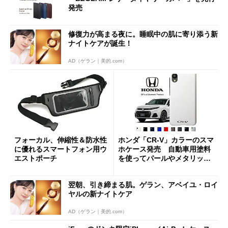
発売
修復力が高まる夜に。睡眠中の肌に寄り添う新
ナイトケアが誕生！
AD（ゲラン｜美的.com）
フォーカル、伸縮性＆防水性
ホンダ「CR-V」カラーのスマ
に優れるスマートフォン用ウ
ホケース発売 自動車用塗料
エストポーチ
を使ってパールやメタリック
も再現
翌朝、引き締まる肌。ゲラン、アベイユ・ロイ
ヤルの新ナイトケア
AD（ゲラン｜美的.com）