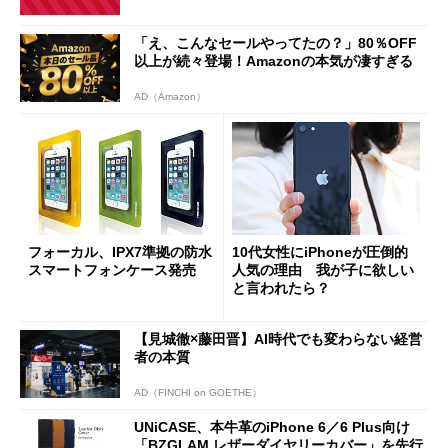
「え、こんなセールやってたの？」80％OFF
以上が続々登場！Amazonの本気が凄すぎる
AD（Amazon）
フォーカル、IPX7準拠の防水
10代女性にiPhoneが圧倒的
スマートフォンケース発売
人気の理由 我が子に欲しい
と言われたら？
【見城徹×藤田晋】AI時代でも変わらない経営
者の本質
AD（FINCHI on GOETHE）
UNiCASE、本牛革のiPhone 6／6 Plus向け
「BZGLAM レザーダイヤリーカバー」を先行