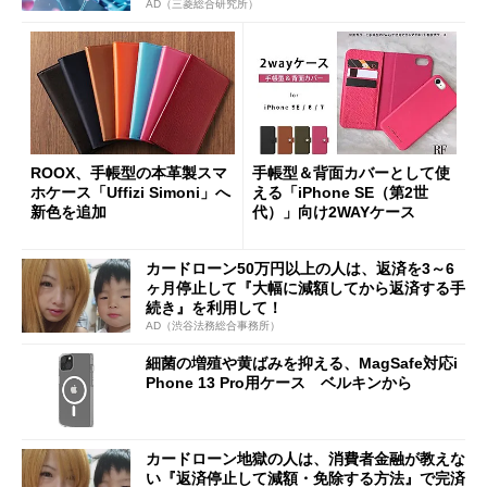
AD（三菱総合研究所）
ROOX、手帳型の本革製スマ
手帳型＆背面カバーとして使
ホケース「Uffizi Simoni」へ
える「iPhone SE（第2世
新色を追加
代）」向け2WAYケース
カードローン50万円以上の人は、返済を3～6
ヶ月停止して『大幅に減額してから返済する手
続き』を利用して！
AD（渋谷法務総合事務所）
細菌の増殖や黄ばみを抑える、MagSafe対応i
Phone 13 Pro用ケース ベルキンから
カードローン地獄の人は、消費者金融が教えな
い『返済停止して減額・免除する方法』で完済