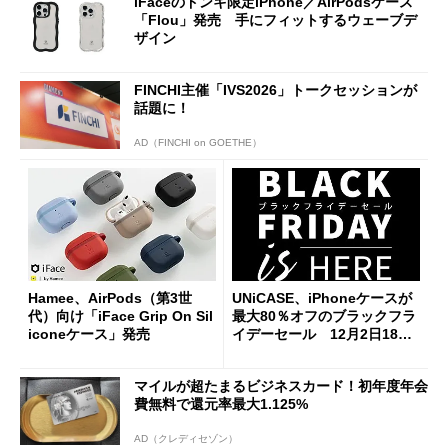
iFaceのドンキ限定iPhone／AirPodsケース
「Flou」発売 手にフィットするウェーブデ
ザイン
FINCHI主催「IVS2026」トークセッションが
話題に！
AD（FINCHI on GOETHE）
Hamee、AirPods（第3世
UNiCASE、iPhoneケースが
代）向け「iFace Grip On Sil
最大80％オフのブラックフラ
iconeケース」発売
イデーセール 12月2日18時
まで
マイルが超たまるビジネスカード！初年度年会
費無料で還元率最大1.125%
AD（クレディセゾン）