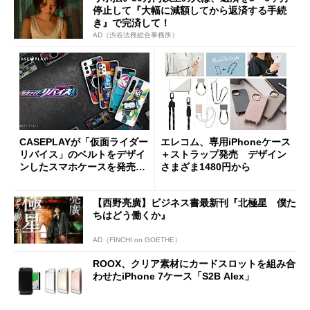
停止して『大幅に減額してから返済する手続
き』で完済して！
AD（渋谷法務総合事務所）
CASEPLAYが「仮面ライダー
エレコム、専用iPhoneケース
リバイス」のベルトをデザイ
＋ストラップ発売 デザイン
ンしたスマホケースを発売
さまざま1480円から
4種類で96機種に対応
【西野亮廣】ビジネス書最新刊『北極星 僕た
ちはどう働くか』
AD（FINCHI on GOETHE）
ROOX、クリア素材にカードスロットを組み合
わせたiPhone 7ケース「S2B Alex」