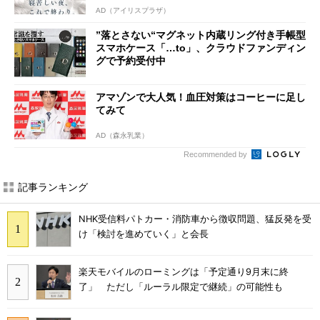
AD（アイリスプラザ）
”落とさない“マグネット内蔵リング付き手帳型
スマホケース「…to」、クラウドファンディン
グで予約受付中
アマゾンで大人気！血圧対策はコーヒーに足し
てみて
AD（森永乳業）
Recommended by
記事ランキング
NHK受信料パトカー・消防車から徴収問題、猛反発を受
け「検討を進めていく」と会長
楽天モバイルのローミングは「予定通り9月末に終
了」 ただし「ルーラル限定で継続」の可能性も