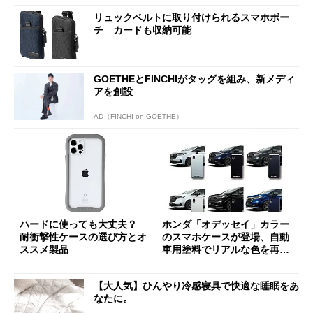
リュックベルトに取り付けられるスマホポー
チ カードも収納可能
GOETHEとFINCHIがタッグを組み、新メディ
アを創設
AD（FINCHI on GOETHE）
ハードに使っても大丈夫？
ホンダ「オデッセイ」カラー
耐衝撃性ケースの選び方とオ
のスマホケースが登場、自動
ススメ製品
車用塗料でリアルな色を再
現 6578円
【大人気】ひんやり冷感寝具で快適な睡眠をあ
なたに。