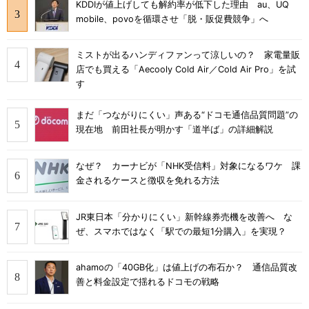
KDDIが値上げしても解約率が低下した理由 au、UQ
mobile、povoを循環させ「脱・販促費競争」へ
ミストが出るハンディファンって涼しいの？ 家電量販
店でも買える「Aecooly Cold Air／Cold Air Pro」を試
す
まだ「つながりにくい」声ある“ドコモ通信品質問題”の
現在地 前田社長が明かす「道半ば」の詳細解説
なぜ？ カーナビが「NHK受信料」対象になるワケ 課
金されるケースと徴収を免れる方法
JR東日本「分かりにくい」新幹線券売機を改善へ な
ぜ、スマホではなく「駅での最短1分購入」を実現？
ahamoの「40GB化」は値上げの布石か？ 通信品質改
善と料金設定で揺れるドコモの戦略