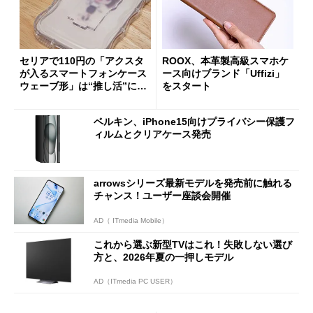
セリアで110円の「アクスタ
ROOX、本革製高級スマホケ
が入るスマートフォンケース
ース向けブランド「Uffizi」
ウェーブ形」は“推し活”にピ
をスタート
ッタリ 対応機種もiPhone 1
5～7、SEと豊富
ベルキン、iPhone15向けプライバシー保護フ
ィルムとクリアケース発売
arrowsシリーズ最新モデルを発売前に触れる
チャンス！ユーザー座談会開催
AD（ ITmedia Mobile）
これから選ぶ新型TVはこれ！失敗しない選び
方と、2026年夏の一押しモデル
AD（ITmedia PC USER）