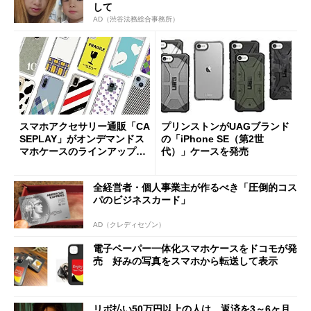
して
AD（渋谷法務総合事務所）
スマホアクセサリー通販「CA
プリンストンがUAGブランド
SEPLAY」がオンデマンドス
の「iPhone SE（第2世
マホケースのラインアップを
代）」ケースを発売
拡充 60種類の新デザインが
登場
全経営者・個人事業主が作るべき「圧倒的コス
パのビジネスカード」
AD（クレディセゾン）
電子ペーパー一体化スマホケースをドコモが発
売 好みの写真をスマホから転送して表示
リボ払い50万円以上の人は、返済を3～6ヶ月