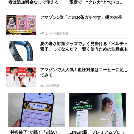
者は追加料金なしで使える
限定で “クレカ”と“QRコー
ド”専用
アマゾン1位「このお茶ガチです」噂のお茶
AD（ハーブ健康本舗）
夏の暑さ対策グッズでよく見掛ける「ペルチェ
素子」ってなんだ？ 賢く使うための注意点も
アマゾンで大人気！血圧対策はコーヒーに足し
てみて
AD（森永乳業）
“特典終了”が続く「d払い」
LINEの新「プレミアムブロッ