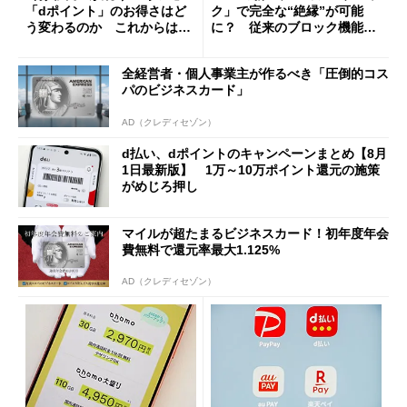
「dポイント」のお得さはど
ク」で完全な“絶縁”が可能
う変わるのか これからは
に？ 従来のブロック機能と
「dカード」の利用が得策？
の決定的な違い
全経営者・個人事業主が作るべき「圧倒的コス
パのビジネスカード」
AD（クレディセゾン）
d払い、dポイントのキャンペーンまとめ【8月
1日最新版】 1万～10万ポイント還元の施策
がめじろ押し
マイルが超たまるビジネスカード！初年度年会
費無料で還元率最大1.125%
AD（クレディセゾン）