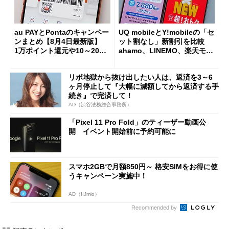
au PAYとPontaのキャンペー
UQ mobileとY!mobileの「セ
ンまとめ【8月4日最新版】
ット割なし」新割引を比較
1万ポイント還元や10～20％
ahamo、LINEMO、楽天モバ
還元あり
イルよりもお得？
リボ地獄から抜け出したい人は、返済を3～6
ヶ月停止して『大幅に減額してから返済する手
続き』で完済して！
AD（渋谷法務総合事務所）
「Pixel 11 Pro Fold」のティーザー動画公
開 イベント開始前に予約可能に
スマホ2GBで月額850円～ 格安SIMをお得に使
うキャンペーン実施中！
AD（IIJmio）
Recommended by