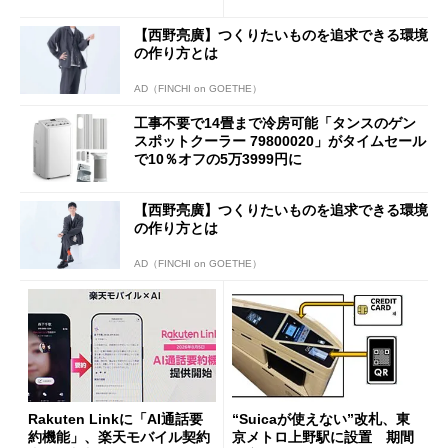
も既存ユーザーを大切に」
【西野亮廣】つくりたいものを追求できる環境
の作り方とは
AD（FINCHI on GOETHE）
工事不要で14畳まで冷房可能「タンスのゲン
スポットクーラー 79800020」がタイムセール
で10％オフの5万3999円に
【西野亮廣】つくりたいものを追求できる環境
の作り方とは
AD（FINCHI on GOETHE）
Rakuten Linkに「AI通話要
“Suicaが使えない”改札、東
約機能」、楽天モバイル契約
京メトロ上野駅に設置 期間