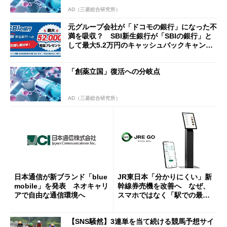
AD（三菱総合研究所）
元グループ会社が「ドコモの銀行」になった不
満を吸収？ SBI新生銀行が「SBIの銀行」と
して最大5.2万円のキャッシュバックキャンペ
ーンを開催
「創薬立国」復活への分岐点
AD（三菱総合研究所）
日本通信が新ブランド「blue
JR東日本「分かりにくい」新
mobile」を発表 ネオキャリ
幹線券売機を改善へ なぜ、
アで自由な通信環境へ
スマホではなく「駅での最短
1分購入」を実現？
【SNS騒然】3連単を当て続ける競馬予想サイ