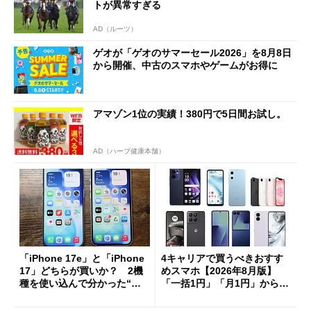
トが異常すぎる
AD（ルーツ）
ゲオが「ゲオのサマーセール2026」を8月8日
から開催、中古のスマホやゲームがお得に
アマゾン1位の実績！380円で5日間お試し。
AD（ハーブ健康本舗）
「iPhone 17e」と「iPhone
4キャリアで買うべきおすす
17」どちらが買いか？ 2機
めスマホ【2026年8月版】
種を使い込んで分かった“ス
「一括1円」「月1円」からお
ペック表にない違い”
得なiPhone／Pixel／Galaxy
まで