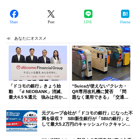
Share
Post
LINE
Hatena
あなたにオススメ
「ドコモの銀行」きょう始
“Suicaが使えない”クレカ・
動 「d NEOBANK」消滅、
QR専用改札機に賛否 「問
最大4.5％還元 強みは何か解
題なく運用できる」「交通系I
説
Cの方がスムーズ」
元グループ会社が「ドコモの銀行」になった不
満を吸収？ SBI新生銀行が「SBIの銀行」と
して最大5.2万円のキャッシュバックキャンペ
ーンを開催