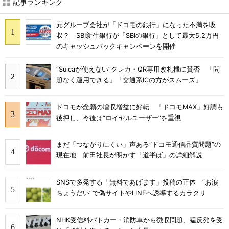
記事ランキング
元グループ会社が「ドコモの銀行」になった不満を吸
収？ SBI新生銀行が「SBIの銀行」として最大5.2万円
のキャッシュバックキャンペーンを開催
“Suicaが使えない”クレカ・QR専用改札機に賛否 「問
題なく運用できる」「交通系ICの方がスムーズ」
ドコモが念願の増収増益に好転 「ドコモMAX」好調も
後押し、今後は“ロイヤルユーザー”を重視
まだ「つながりにくい」声ある“ドコモ通信品質問題”の
現在地 前田社長が明かす「道半ば」の詳細解説
SNSで多発する「無料であげます」投稿の正体 “お涙
ちょうだい”で偽サイトやLINEへ誘導するカラクリ
NHK受信料パトカー・消防車から徴収問題、猛反発を受