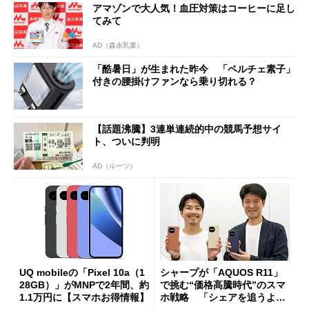
アマゾンで大人気！血圧対策はコーヒーに足し
てみて
AD（森永乳業）
「酷暑日」が生まれた昨今 「ペルチェ素子」
付きの腰掛けファンなら乗り切れる？
【話題沸騰】3連単連続的中の競馬予想サイ
ト、ついに判明
AD（ルーツ）
UQ mobileの「Pixel 10a（1
シャープが「AQUOS R11」
28GB）」がMNPで2年間、約
で挑む“価格高騰時代”のスマ
1.1万円に【スマホお得情報】
ホ戦略 「シェアを追うより