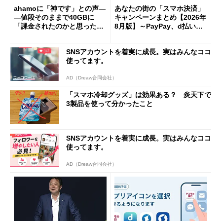
ahamoに「神です」との声―
あなたの街の「スマホ決済」
―値段そのままで40GBに
キャンペーンまとめ【2026年
「課金されたのかと思った」
8月版】～PayPay、d払い、a
と戸惑いも
u PAY、楽天ペイ
SNSアカウントを着実に成長。実はみんなココ
使ってます。
AD（Dreaw合同会社）
「スマホ冷却グッズ」は効果ある？ 炎天下で
3製品を使って分かったこと
SNSアカウントを着実に成長。実はみんなココ
使ってます。
AD（Dreaw合同会社）