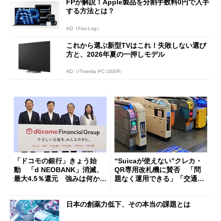
FPが解説！Apple製品を分割手数料0円で入手
する方法とは？
AD（Fav-Log）
これから選ぶ新型TVはこれ！失敗しない選び
方と、2026年夏の一押しモデル
AD（ITmedia PC USER）
「ドコモの銀行」きょう始
“Suicaが使えない”クレカ・
動 「d NEOBANK」消滅、
QR専用改札機に賛否 「問
最大4.5％還元 強みは何か解
題なく運用できる」「交通系I
説
Cの方がスムーズ」
日本の創薬力低下、その本当の課題とは