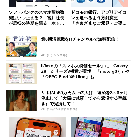
ソフトバンクのスマホ契約数
ドコモの銀行、アプリアイコ
減はいつ止まる？ 宮川社長
ンを選べるよう方針変更
が反転の時期を語る ホッピ
「さまざまなご意見・ご要望
ング対策は「真剣にやりすぎ
を踏まえ」
た」
第8期清麗戦をRチャンネルで無料配信！
AD（Rチャンネル）
IIJmioの「スマホ大特価セール」に「Galaxy
Z8」シリーズ3機種が登場 「moto g37j」や
「OPPO Find X9 Ultra」も
リボ払い50万円以上の人は、返済を3～6ヶ月
停止して『大幅に減額してから返済する手続
き』で完済して！
AD（渋谷法務総合事務所）