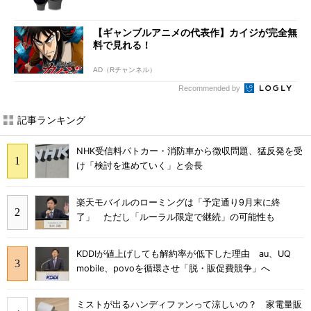
【ギャンブルアニメの代表作】カイジが完全無
料で見れる！
AD（Rチャンネル）
Recommended by
記事ランキング
NHK受信料パトカー・消防車から徴収問題、猛反発を受
け「検討を進めていく」と会長
楽天モバイルのローミングは「予定通り9月末に終
了」 ただし「ルーラル限定で継続」の可能性も
KDDIが値上げしても解約率が低下した理由 au、UQ
mobile、povoを循環させ「脱・販促費競争」へ
ミストが出るハンディファンって涼しいの？ 家電量販