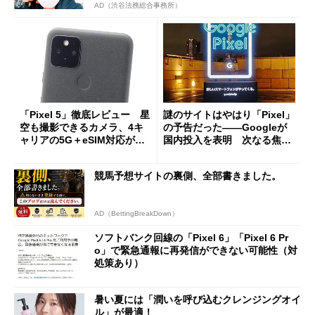
AD（渋谷法務総合事務所）
「Pixel 5」徹底レビュー 星
謎のサイトはやはり「Pixel」
空も撮影できるカメラ、4キ
の予告だった――Googleが
ャリアの5G＋eSIM対応が魅
国内投入を表明 次なる焦点
力
は「日本仕様」？
競馬予想サイトの裏側、全部書きました。
AD（BettingBreakDown）
ソフトバンク回線の「Pixel 6」「Pixel 6 Pr
o」で緊急通報に再発信ができない可能性（対
処策あり）
暑い夏には「潤いを呼び込むクレンジングオイ
ル」が最適！