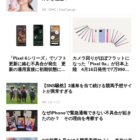
AD（DHC｜CanCam.jp）
「Pixel 6シリーズ」でソフト
カメラ回りがほぼフラットに
更新に絡む不具合が発生 更
なった「Pixel 9a」が日本上
新の適用直後に初期状態に戻
陸 4月16日発売で7万9900
すと故障の恐れ（回避策あ
円から
り）
【SNS騒然】3連単を当て続ける競馬予想サイ
トが異常すぎる
AD（ルーツ）
なぜiPhoneで緊急通報できない不具合が起き
たのか？ その理由を考察する