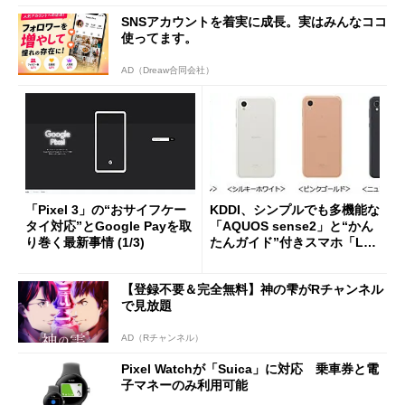
SNSアカウントを着実に成長。実はみんなココ
使ってます。
AD（Dreaw合同会社）
「Pixel 3」の“おサイフケー
KDDI、シンプルでも多機能な
タイ対応”とGoogle Payを取
「AQUOS sense2」と“かん
り巻く最新事情 (1/3)
たんガイド”付きスマホ「LG
it」発売
【登録不要＆完全無料】神の雫がRチャンネル
で見放題
AD（Rチャンネル）
Pixel Watchが「Suica」に対応 乗車券と電
子マネーのみ利用可能