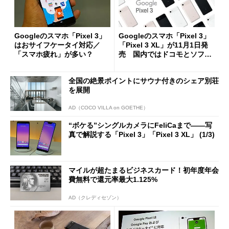
Googleのスマホ「Pixel 3」
Googleのスマホ「Pixel 3」
はおサイフケータイ対応／
「Pixel 3 XL」が11月1日発
「スマホ疲れ」が多い？
売 国内ではドコモとソフト
バンクも販売
全国の絶景ポイントにサウナ付きのシェア別荘
を展開
AD（COCO VILLA on GOETHE）
“ボケる”シングルカメラにFeliCaまで――写
真で解説する「Pixel 3」「Pixel 3 XL」 (1/3)
マイルが超たまるビジネスカード！初年度年会
費無料で還元率最大1.125%
AD（クレディセゾン）