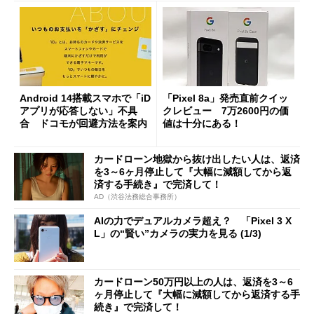
Android 14搭載スマホで「iD
「Pixel 8a」発売直前クイッ
アプリが応答しない」不具
クレビュー 7万2600円の価
合 ドコモが回避方法を案内
値は十分にある！
カードローン地獄から抜け出したい人は、返済
を3～6ヶ月停止して『大幅に減額してから返
済する手続き』で完済して！
AD（渋谷法務総合事務所）
AIの力でデュアルカメラ超え？ 「Pixel 3 X
L」の“賢い”カメラの実力を見る (1/3)
カードローン50万円以上の人は、返済を3～6
ヶ月停止して『大幅に減額してから返済する手
続き』で完済して！