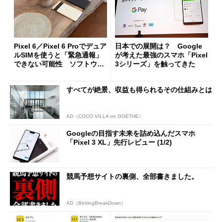
Pixel 6／Pixel 6 Proでデュア
日本での展開は？ Google
ルSIMを使うと「緊急通報」
が考えた最強のスマホ「Pixel
できない可能性 ソフトウェ
3シリーズ」を触ってきた
ア更新で解決予定
すべてが絶景、収益も得られるその仕組みとは
AD（COCO VILLA on GOETHE）
Googleの目指す未来を詰め込んだスマホ
「Pixel 3 XL」先行レビュー (1/2)
競馬予想サイトの裏側、全部書きました。
AD（BettingBreakDown）