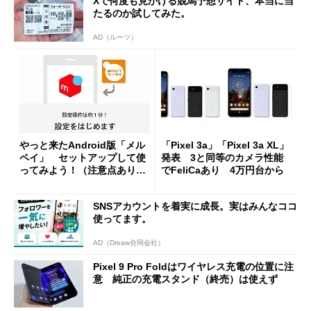
Xで何度も見かける競馬予想サイト、本当に当
たるのか試してみた。
AD（ルーツ）
やっと来たAndroid版「メル
「Pixel 3a」「Pixel 3a XL」
ペイ」 セットアップして使
発表 3と同等のカメラ性能
ってみよう！（注意点あり）
でFeliCaあり 4万円台から
(1/2)
SNSアカウントを着実に成長。実はみんなココ
使ってます。
AD（Dreaw合同会社）
Pixel 9 Pro Foldはワイヤレス充電の位置に注
意 純正の充電スタンド（終売）は使えず