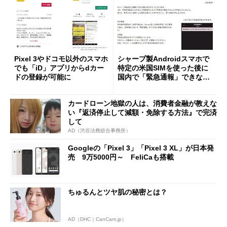
Pixel 3やドコモ以外のスマホ
シャープ製Androidスマホで
でも「iD」アプリからdカー
特定の米国SIMを使った後に
ドの登録が可能に
国内で「緊急通報」できない
恐れ 最新「エモパー」アプ
リで暫定解消
カードローン地獄の人は、消費者金融が教えな
い『返済停止して減額・免除する方法』で完済
して
AD（渋谷法務総合事務所）
Googleの「Pixel 3」「Pixel 3 XL」が日本発
売 9万5000円～ FeliCaも搭載
ちゅるんとツヤ肌の秘密とは？
AD（DHC｜CanCam.jp）