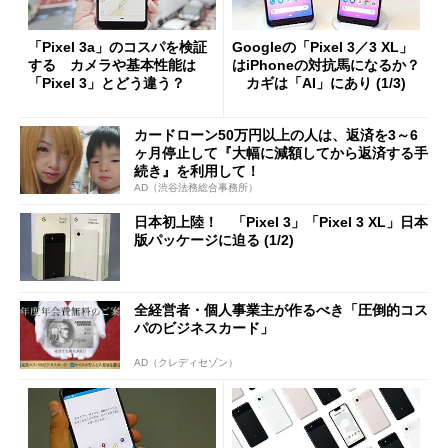
「Pixel 3a」のコスパを検証
Googleの「Pixel 3／3 XL」
する カメラや基本性能は
はiPhoneの対抗馬になるか？
「Pixel 3」とどう違う？
カギは「AI」にあり (1/3)
カードローン50万円以上の人は、返済を3～6
ヶ月停止して『大幅に減額してから返済する手
続き』を利用して！
AD（渋谷法務総合事務所）
日本初上陸！ 「Pixel 3」「Pixel 3 XL」日本
版パッケージに迫る (1/2)
全経営者・個人事業主が作るべき「圧倒的コス
パのビジネスカード」
AD（クレディセゾン）