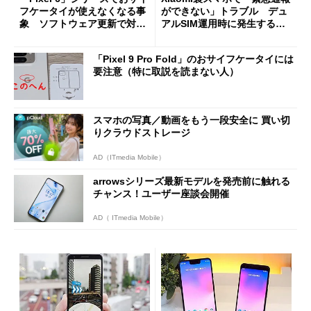
フケータイが使えなくなる事
ができない」トラブル デュ
象 ソフトウェア更新で対処
アルSIM運用時に発生する可
予定
能性
「Pixel 9 Pro Fold」のおサイフケータイには
要注意（特に取説を読まない人）
スマホの写真／動画をもう一段安全に 買い切
りクラウドストレージ
AD（ITmedia Mobile）
arrowsシリーズ最新モデルを発売前に触れる
チャンス！ユーザー座談会開催
AD（ ITmedia Mobile）