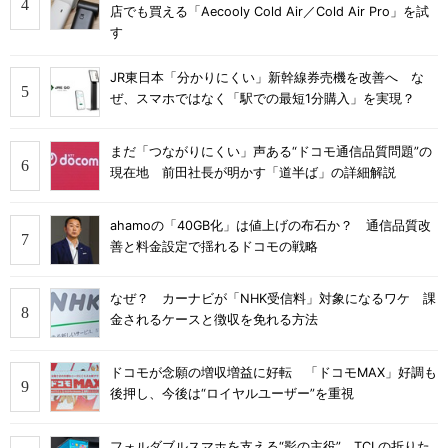
店でも買える「Aecooly Cold Air／Cold Air Pro」を試
す
JR東日本「分かりにくい」新幹線券売機を改善へ な
ぜ、スマホではなく「駅での最短1分購入」を実現？
まだ「つながりにくい」声ある“ドコモ通信品質問題”の
現在地 前田社長が明かす「道半ば」の詳細解説
ahamoの「40GB化」は値上げの布石か？ 通信品質改
善と料金設定で揺れるドコモの戦略
なぜ？ カーナビが「NHK受信料」対象になるワケ 課
金されるケースと徴収を免れる方法
ドコモが念願の増収増益に好転 「ドコモMAX」好調も
後押し、今後は“ロイヤルユーザー”を重視
フォルダブルスマホを支える“影の主役” TCLの折りた