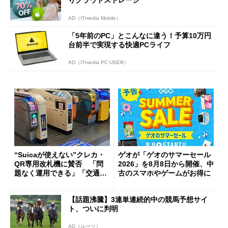
AD（ITmedia Mobile）
「5年前のPC」とこんなに違う！予算10万円
台前半で実現する快適PCライフ
AD（ITmedia PC USER）
“Suicaが使えない”クレカ・
ゲオが「ゲオのサマーセール
QR専用改札機に賛否 「問
2026」を8月8日から開催、中
題なく運用できる」「交通系I
古のスマホやゲームがお得に
Cの方がスムーズ」
【話題沸騰】3連単連続的中の競馬予想サイ
ト、ついに判明
AD（ルーツ）