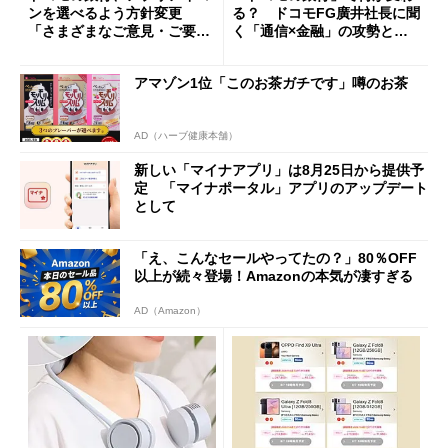
ンを選べるよう方針変更
る？ ドコモFG廣井社長に聞
「さまざまなご意見・ご要望
く「通信×金融」の攻勢とグ
を踏まえ」
ループ戦略
アマゾン1位「このお茶ガチです」噂のお茶
AD（ハーブ健康本舗）
新しい「マイナアプリ」は8月25日から提供予
定 「マイナポータル」アプリのアップデート
として
「え、こんなセールやってたの？」80％OFF
以上が続々登場！Amazonの本気が凄すぎる
AD（Amazon）