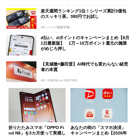
と戸惑いも
の決定的な違い
楽天週間ランキング1位！シリーズ累計3億包
のスッキリ茶。380円でお試し
AD（ハーブ健康本舗）
d払い、dポイントのキャンペーンまとめ【8月
1日最新版】 1万～10万ポイント還元の施策
がめじろ押し
【見城徹×藤田晋】AI時代でも変わらない経営
者の本質
AD（FINCHI on GOETHE）
折りたたみスマホ「OPPO Fi
あなたの街の「スマホ決済」
nd N6」を3カ月使って実感し
キャンペーンまとめ【2026年