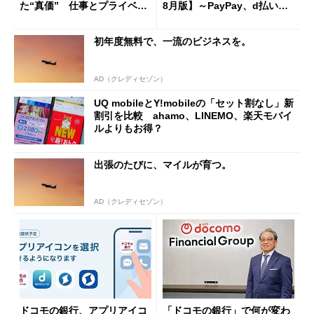
た“真価” 仕事とプライベー
8月版】～PayPay、d払い、a
トで大活躍
u PAY、楽天ペイ
初年度無料で、一流のビジネスを。
AD（クレディセゾン）
UQ mobileとY!mobileの「セット割なし」新
割引を比較 ahamo、LINEMO、楽天モバイ
ルよりもお得？
出張のたびに、マイルが育つ。
AD（クレディセゾン）
ドコモの銀行、アプリアイコ
「ドコモの銀行」で何が変わ