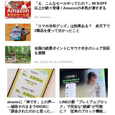
「え、こんなセールやってたの？」80％OFF
以上が続々登場！Amazonの本気が凄すぎる
AD（Amazon）
「スマホ冷却グッズ」は効果ある？ 炎天下で
3製品を使って分かったこと
全国の絶景ポイントにサウナ付きのシェア別荘
を展開
AD（COCO VILLA on GOETHE）
ahamoに「神です」との声―
LINEの新「プレミアムブロッ
―値段そのままで40GBに
ク」で完全な“絶縁”が可能
「課金されたのかと思った」
に？ 従来のブロック機能と