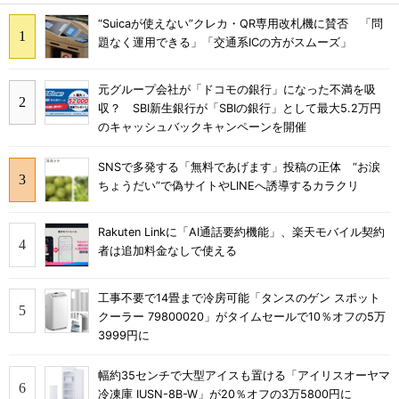
“Suicaが使えない”クレカ・QR専用改札機に賛否 「問
題なく運用できる」「交通系ICの方がスムーズ」
元グループ会社が「ドコモの銀行」になった不満を吸
収？ SBI新生銀行が「SBIの銀行」として最大5.2万円
のキャッシュバックキャンペーンを開催
SNSで多発する「無料であげます」投稿の正体 “お涙
ちょうだい”で偽サイトやLINEへ誘導するカラクリ
Rakuten Linkに「AI通話要約機能」、楽天モバイル契約
者は追加料金なしで使える
工事不要で14畳まで冷房可能「タンスのゲン スポット
クーラー 79800020」がタイムセールで10％オフの5万
3999円に
幅約35センチで大型アイスも置ける「アイリスオーヤマ
冷凍庫 IUSN-8B-W」が20％オフの3万5800円に