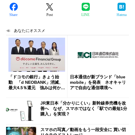
Share
Post
LINE
Hatena
あなたにオススメ
「ドコモの銀行」きょう始
日本通信が新ブランド「blue
動 「d NEOBANK」消滅、
mobile」を発表 ネオキャリ
最大4.5％還元 強みは何か解
アで自由な通信環境へ
説
JR東日本「分かりにくい」新幹線券売機を改
善へ なぜ、スマホではなく「駅での最短1分
購入」を実現？
スマホの写真／動画をもう一段安全に 買い切
りクラウドストレージ