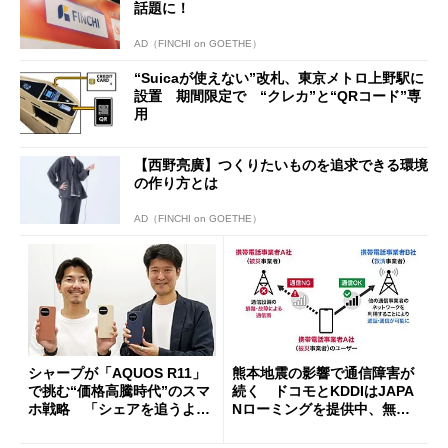
話題に！
AD（FINCHI on GOETHE）
“Suicaが使えない”改札、東京メトロ上野駅に
設置 期間限定で “クレカ”と“QRコード”専
用
【西野亮廣】つくりたいものを追求できる環境
の作り方とは
AD（FINCHI on GOETHE）
シャープが「AQUOS R11」
熊本地震の影響で通信障害が
で挑む“価格高騰時代”のスマ
続く ドコモとKDDIはJAPA
ホ戦略 「シェアを追うより
Nローミングを提供中、無料
も既存ユーザーを大切に」
Wi-Fi「00000JAPAN」も開
放