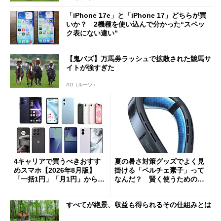
「iPhone 17e」と「iPhone 17」どちらが買
いか？ 2機種を使い込んで分かった“スペッ
ク表にない違い”
【鬼バズ】万馬券ラッシュで拡散された競馬サ
イトが強すぎた
AD（ルーツ）
4キャリアで買うべきおすす
夏の暑さ対策グッズでよく見
めスマホ【2026年8月版】
掛ける「ペルチェ素子」って
「一括1円」「月1円」からお
なんだ？ 賢く使うための注
得なiPhone／Pixel／Galaxy
意点も
まで
すべてが絶景、収益も得られるその仕組みとは