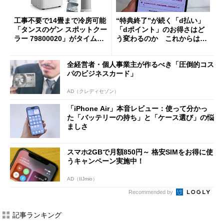
工事不要で14畳まで冷房可能
“特典終了”が続く「d払い」
「タンスのゲン スポットクー
「dポイント」のお得さはど
ラー 79800020」がタイムセ
う変わるのか これからは
ールで10％オフの5万3999円
「dカード」の利用が得策？
に
全経営者・個人事業主が作るべき「圧倒的コス
パのビジネスカード」
AD（クレディセゾン）
「iPhone Air」本音レビュー：使って分かっ
た「バッテリーの持ち」と「ケース選び」の悩
ましさ
スマホ2GBで月額850円～ 格安SIMをお得に使
うキャンペーン実施中！
AD（IIJmio）
Recommended by
記事ランキング