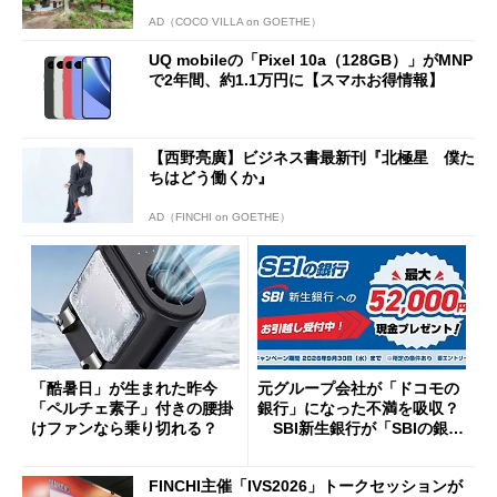
AD（COCO VILLA on GOETHE）
UQ mobileの「Pixel 10a（128GB）」がMNP
で2年間、約1.1万円に【スマホお得情報】
【西野亮廣】ビジネス書最新刊『北極星 僕た
ちはどう働くか』
AD（FINCHI on GOETHE）
「酷暑日」が生まれた昨今
元グループ会社が「ドコモの
「ペルチェ素子」付きの腰掛
銀行」になった不満を吸収？
けファンなら乗り切れる？
SBI新生銀行が「SBIの銀
行」として最大5.2万円のキャ
ッシュバックキャンペーンを
FINCHI主催「IVS2026」トークセッションが
開催