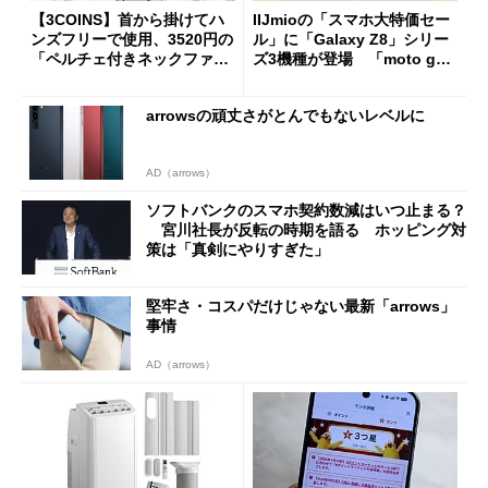
【3COINS】首から掛けてハ
IIJmioの「スマホ大特価セー
ンズフリーで使用、3520円の
ル」に「Galaxy Z8」シリー
「ペルチェ付きネックファ
ズ3機種が登場 「moto g37
ン」
j」や「OPPO Find X9 Ultr
a」も
arrowsの頑丈さがとんでもないレベルに
AD（arrows）
ソフトバンクのスマホ契約数減はいつ止まる？
宮川社長が反転の時期を語る ホッピング対
策は「真剣にやりすぎた」
堅牢さ・コスパだけじゃない最新「arrows」
事情
AD（arrows）