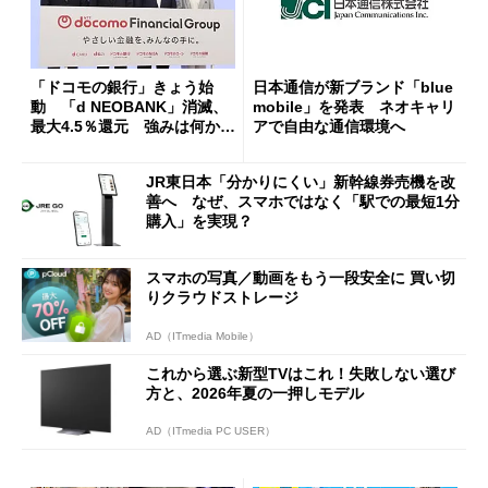
「ドコモの銀行」きょう始
日本通信が新ブランド「blue
動 「d NEOBANK」消滅、
mobile」を発表 ネオキャリ
最大4.5％還元 強みは何か解
アで自由な通信環境へ
説
JR東日本「分かりにくい」新幹線券売機を改
善へ なぜ、スマホではなく「駅での最短1分
購入」を実現？
スマホの写真／動画をもう一段安全に 買い切
りクラウドストレージ
AD（ITmedia Mobile）
これから選ぶ新型TVはこれ！失敗しない選び
方と、2026年夏の一押しモデル
AD（ITmedia PC USER）