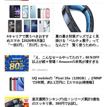
4キャリアで買うべきおすす
夏の暑さ対策グッズでよく見
めスマホ【2026年8月版】
掛ける「ペルチェ素子」って
「一括1円」「月1円」からお
なんだ？ 賢く使うための注
得なiPhone／Pixel／Galaxy
意点も
まで
「え、こんなセールやってたの？」80％OFF
以上が続々登場！Amazonの本気が凄すぎる
AD（Amazon）
UQ mobileの「Pixel 10a（128GB）」がMNP
で2年間、約1.1万円に【スマホお得情報】
楽天週間ランキング1位！シリーズ累計3億包
のスッキリ茶。380円でお試し