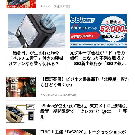
AD（ハーブ健康本舗）
「酷暑日」が生まれた昨今
元グループ会社が「ドコモの
「ペルチェ素子」付きの腰掛
銀行」になった不満を吸収？
けファンなら乗り切れる？
SBI新生銀行が「SBIの銀
行」として最大5.2万円のキャ
ッシュバックキャンペーンを
【西野亮廣】ビジネス書最新刊『北極星 僕た
開催
ちはどう働くか』
AD（FINCHI on GOETHE）
“Suicaが使えない”改札、東京メトロ上野駅に
設置 期間限定で “クレカ”と“QRコード”専
用
FINCHI主催「IVS2026」トークセッションが