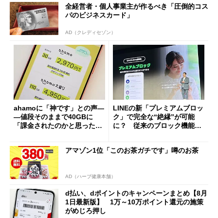
全経営者・個人事業主が作るべき「圧倒的コス
パのビジネスカード」
AD（クレディセゾン）
ahamoに「神です」との声―
LINEの新「プレミアムブロッ
―値段そのままで40GBに
ク」で完全な“絶縁”が可能
「課金されたのかと思った」
に？ 従来のブロック機能と
と戸惑いも
の決定的な違い
アマゾン1位「このお茶ガチです」噂のお茶
AD（ハーブ健康本舗）
d払い、dポイントのキャンペーンまとめ【8月
1日最新版】 1万～10万ポイント還元の施策
がめじろ押し