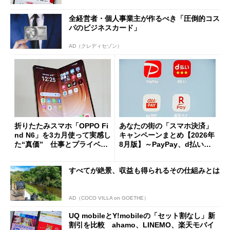
全経営者・個人事業主が作るべき「圧倒的コス
パのビジネスカード」
AD（クレディセゾン）
折りたたみスマホ「OPPO Fi
あなたの街の「スマホ決済」
nd N6」を3カ月使って実感し
キャンペーンまとめ【2026年
た“真価” 仕事とプライベー
8月版】～PayPay、d払い、a
トで大活躍
u PAY、楽天ペイ
すべてが絶景、収益も得られるその仕組みとは
AD（COCO VILLA on GOETHE）
UQ mobileとY!mobileの「セット割なし」新
割引を比較 ahamo、LINEMO、楽天モバイ