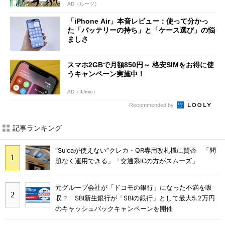
AD（ルーツ）
「iPhone Air」本音レビュー：使って分かっ
た「バッテリーの持ち」と「ケース選び」の悩
ましさ
スマホ2GBで月額850円～ 格安SIMをお得に使
うキャンペーン実施中！
AD（IIJmio）
Recommended by
記事ランキング
“Suicaが使えない”クレカ・QR専用改札機に賛否 「問
題なく運用できる」「交通系ICの方がスムーズ」
元グループ会社が「ドコモの銀行」になった不満を吸
収？ SBI新生銀行が「SBIの銀行」として最大5.2万円
のキャッシュバックキャンペーンを開催