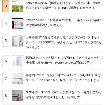
SNSで多発する「無料であげます」投稿の正体 “お涙
ちょうだい”で偽サイトやLINEへ誘導するカラクリ
Rakuten Linkに「AI通話要約機能」、楽天モバイル契約
者は追加料金なしで使える
工事不要で14畳まで冷房可能「タンスのゲン スポット
クーラー 79800020」がタイムセールで10％オフの5万
3999円に
幅約35センチで大型アイスも置ける「アイリスオーヤマ
冷凍庫 IUSN-8B-W」が20％オフの3万5800円に
厚さ約1.2mm、“ほぼ、裸”のiPad Pro（M4／M5）向け
ケース「The Frost Air」発売 ケースフィニットから
スマホの「エアコン冷却」がダメなワケ 猛暑日にやり
がちな“水没”の危険性と正しい冷やし方