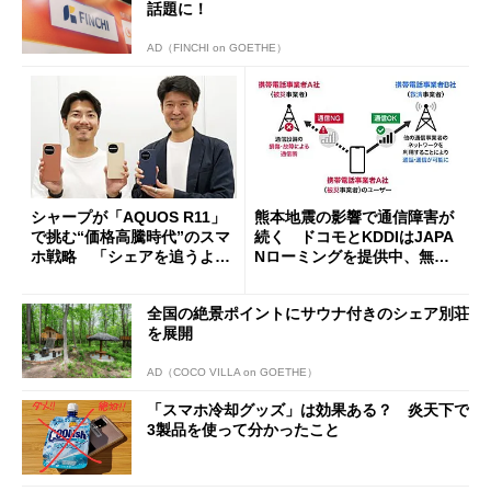
話題に！
AD（FINCHI on GOETHE）
シャープが「AQUOS R11」
熊本地震の影響で通信障害が
で挑む“価格高騰時代”のスマ
続く ドコモとKDDIはJAPA
ホ戦略 「シェアを追うより
Nローミングを提供中、無料
も既存ユーザーを大切に」
Wi-Fi「00000JAPAN」も開
放
全国の絶景ポイントにサウナ付きのシェア別荘
を展開
AD（COCO VILLA on GOETHE）
「スマホ冷却グッズ」は効果ある？ 炎天下で
3製品を使って分かったこと