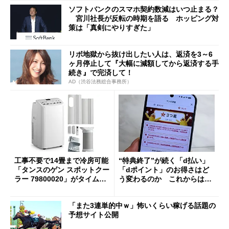
ソフトバンクのスマホ契約数減はいつ止まる？
宮川社長が反転の時期を語る ホッピング対
策は「真剣にやりすぎた」
リボ地獄から抜け出したい人は、返済を3～6
ヶ月停止して『大幅に減額してから返済する手
続き』で完済して！
AD（渋谷法務総合事務所）
工事不要で14畳まで冷房可能
“特典終了”が続く「d払い」
「タンスのゲン スポットクー
「dポイント」のお得さはど
ラー 79800020」がタイムセ
う変わるのか これからは
ールで10％オフの5万3999円
「dカード」の利用が得策？
に
「また3連単的中ｗ」怖いくらい稼げる話題の
予想サイト公開