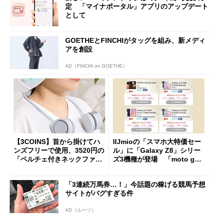
定 「マイナポータル」アプリのアップデート
として
GOETHEとFINCHIがタッグを組み、新メディ
アを創設
AD（FINCHI on GOETHE）
【3COINS】首から掛けてハ
IIJmioの「スマホ大特価セー
ンズフリーで使用、3520円の
ル」に「Galaxy Z8」シリー
「ペルチェ付きネックファ
ズ3機種が登場 「moto g37
ン」
j」や「OPPO Find X9 Ultr
a」も
「3連続万馬券…！」今話題の稼げる競馬予想
サイトがバグすぎる件
AD（ルーツ）