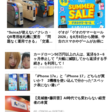
“Suicaが使えない”クレカ・
ゲオが「ゲオのサマーセール
QR専用改札機に賛否 「問
2026」を8月8日から開催、中
題なく運用できる」「交通系I
古のスマホやゲームがお得に
Cの方がスムーズ」
カードローン50万円以上の人は、返済を3～6
ヶ月停止して『大幅に減額してから返済する手
続き』を利用して！
AD（渋谷法務総合事務所）
「iPhone 17e」と「iPhone 17」どちらが買
いか？ 2機種を使い込んで分かった“スペッ
ク表にない違い”
【見城徹×藤田晋】AI時代でも変わらない経営
者の本質
AD（FINCHI on GOETHE）