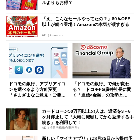
ルよりもお得？
「え、こんなセールやってたの？」80％OFF
以上が続々登場！Amazonの本気が凄すぎる
AD（Amazon）
ドコモの銀行、アプリアイコ
「ドコモの銀行」で何が変わ
ンを選べるよう方針変更
る？ ドコモFG廣井社長に聞
「さまざまなご意見・ご要望
く「通信×金融」の攻勢とグ
を踏まえ」
ループ戦略
カードローン50万円以上の人は、返済を3～6
ヶ月停止して『大幅に減額してから返済する手
続き』を利用して！
AD（渋谷法務総合事務所）
新しい「マイナアプリ」は8月25日から提供予