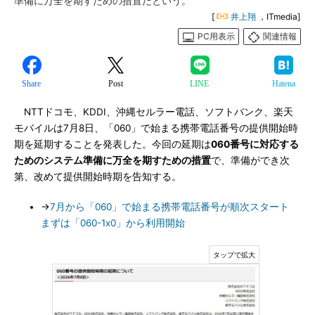
準備に万全を期すための措置だという。
[
井上翔
，ITmedia]
PC用表示
関連情報
Share
Post
LINE
Hatena
NTTドコモ、KDDI、沖縄セルラー電話、ソフトバンク、楽天
モバイルは7月8日、「060」で始まる携帯電話番号の提供開始時
期を延期することを発表した。今回の延期は
060番号に対応する
ためのシステム準備に万全を期すための措置
で、準備ができ次
第、改めて提供開始時期を告知する。
→
7月から「060」で始まる携帯電話番号が順次スタート
まずは「060-1x0」から利用開始