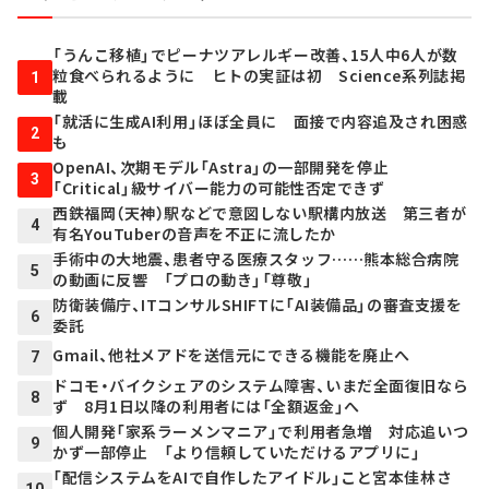
「うんこ移植」でピーナツアレルギー改善、15人中6人が数
粒食べられるように ヒトの実証は初 Science系列誌掲
1
載
「就活に生成AI利用」ほぼ全員に 面接で内容追及され困惑
2
も
OpenAI、次期モデル「Astra」の一部開発を停止
3
「Critical」級サイバー能力の可能性否定できず
西鉄福岡（天神）駅などで意図しない駅構内放送 第三者が
4
有名YouTuberの音声を不正に流したか
手術中の大地震、患者守る医療スタッフ……熊本総合病院
5
の動画に反響 「プロの動き」「尊敬」
防衛装備庁、ITコンサルSHIFTに「AI装備品」の審査支援を
6
委託
Gmail、他社メアドを送信元にできる機能を廃止へ
7
ドコモ・バイクシェアのシステム障害、いまだ全面復旧なら
8
ず 8月1日以降の利用者には「全額返金」へ
個人開発「家系ラーメンマニア」で利用者急増 対応追いつ
9
かず一部停止 「より信頼していただけるアプリに」
「配信システムをAIで自作したアイドル」こと宮本佳林さ