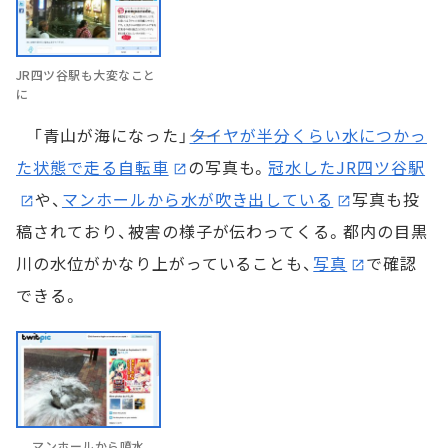
JR四ツ谷駅も大変なこと
に
「青山が海になった」――
タイヤが半分くらい水につかっ
た状態で走る自転車
の写真も。
冠水したJR四ツ谷駅
や、
マンホールから水が吹き出している
写真も投
稿されており、被害の様子が伝わってくる。都内の目黒
川の水位がかなり上がっていることも、
写真
で確認
できる。
マンホールから噴水