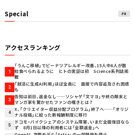
Special
PR
アクセスランキング
「うんこ移植」でピーナツアレルギー改善、15人中6人が数
粒食べられるように ヒトの実証は初 Science系列誌掲
1
載
「就活に生成AI利用」ほぼ全員に 面接で内容追及され困惑
2
も
告知は前日、返金なし──ソシャゲ「文マヨ」サ終の顛末と
3
マンガ家を驚かせたファンの嘆きとは？
X、「クリエイター収益分配プログラム」終了へ──「オリジ
4
ナル投稿」に絞った新報酬制度に移行
ドコモ・バイクシェアのシステム障害、いまだ全面復旧なら
5
ず 8月1日以降の利用者には「全額返金」へ
OpenAI、次期モデル「Astra」の一部開発を停止