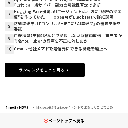
6
「Critical」級サイバー能力の可能性否定できず
Hugging Face侵害、AIエージェントは社内に“秘密の掲示
7
板”を作っていた──OpenAIがBlack Hatで詳細説明
防衛装備庁、ITコンサルSHIFTに「AI装備品」の審査支援を
8
委託
西鉄福岡（天神）駅などで意図しない駅構内放送 第三者が
9
有名YouTuberの音声を不正に流したか
Gmail、他社メアドを送信元にできる機能を廃止へ
10
ランキングをもっと見る
ITmedia NEWS
MicrosoftがSurfaceイベントで発表したことまとめ
ページトップへ戻る