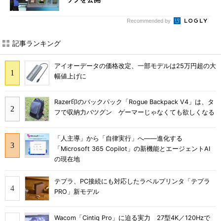
Recommended by
記事ランキング
アイオーデータの価格改定、一部モデルは25万円超の大
幅値上げに
Razer印のバックパック「Rogue Backpack V4」は、タ
フで収納力バツグン ゲーマーじゃなくても欲しくなる
「人主導」から「自律実行」へ――進化する
「Microsoft 365 Copilot」の新機能とエージェントAI
の現在地
テプラ、PC接続にも対応したラベルプリンタ「テプラ
PRO」新モデル
Wacom「Cintiq Pro」に迫る実力 27型4K／120Hzで