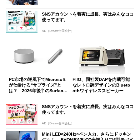
SNSアカウントを着実に成長。実はみんなココ
使ってます。
AD（Dreaw合同会社）
PC市場の逆風下でMicrosoft
FIIO、同社製DAPを内蔵可能
が仕掛ける“サプライズ”と
なレトロ調デザインのBlueto
は？ 2026年後半のSurface
othワイヤレススピーカー
新製品を予想する
SNSアカウントを着実に成長。実はみんなココ
使ってます。
AD（Dreaw合同会社）
Mini LED×240Hz×ペン入力、さらにドッキン
グも！ EHOMEWEIの"全部入り"16型モバイ