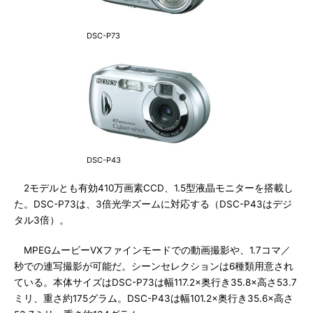
DSC-P73
DSC-P43
2モデルとも有効410万画素CCD、1.5型液晶モニターを搭載し
た。DSC-P73は、3倍光学ズームに対応する（DSC-P43はデジ
タル3倍）。
MPEGムービーVXファインモードでの動画撮影や、1.7コマ／
秒での連写撮影が可能だ。シーンセレクションは6種類用意され
ている。本体サイズはDSC-P73は幅117.2×奥行き35.8×高さ53.7
ミリ、重さ約175グラム。DSC-P43は幅101.2×奥行き35.6×高さ