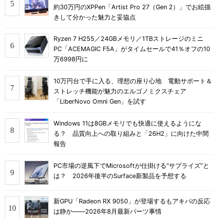
約30万円のXPPen「Artist Pro 27（Gen 2）」でお絵描
きして分かった魅力と妥協点
Ryzen 7 H255／24GBメモリ／1TBストレージのミニ
PC「ACEMAGIC F5A」がタイムセールで41％オフの10
万6998円に
10万円台で手に入る、理想の座り心地 電動サポート＆
ストレッチ機能が魅力のエルゴノミクスチェア
「LiberNovo Omni Gen」を試す
Windows 11は8GBメモリでも快適に使えるようにな
る？ 品質向上への取り組みと「26H2」に向けた中間
報告
PC市場の逆風下でMicrosoftが仕掛ける“サプライズ”と
は？ 2026年後半のSurface新製品を予想する
新GPU「Radeon RX 9050」が登場するもアキバの反応
は静か――2026年8月最新パーツ事情