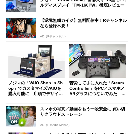
ルディスプレイ「TM-160PW」徹底レビュー
【逆境無頼カイジ】無料配信中！Rチャンネル
なら登録不要！
AD（Rチャンネル）
ノジマの「VAIO Shop in Sh
苦労して手に入れた「Steam
op」でカスタマイズVAIOを
Controller」をPC／スマホ／
購入可能に 店頭でデザイン
ARグラスにつないでみた ゲ
や質感を確認しながら購入可
ーム体験や実用性は？
能
スマホの写真／動画をもう一段安全に 買い切
りクラウドストレージ
AD（ITmedia Mobile）