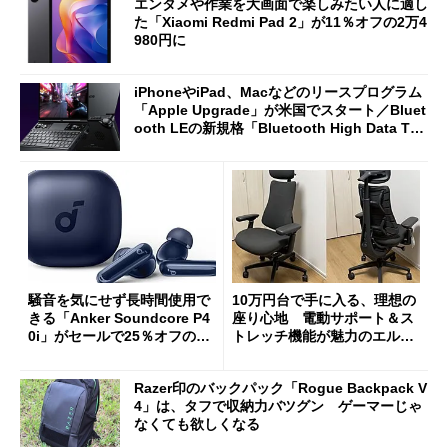
エンタメや作業を大画面で楽しみたい人に適し
た「Xiaomi Redmi Pad 2」が11％オフの2万4
980円に
iPhoneやiPad、Macなどのリースプログラム
「Apple Upgrade」が米国でスタート／Bluet
ooth LEの新規格「Bluetooth High Data Thr
oughput」が明...
騒音を気にせず長時間使用で
10万円台で手に入る、理想の
きる「Anker Soundcore P4
座り心地 電動サポート＆ス
0i」がセールで25％オフの59
トレッチ機能が魅力のエルゴ
90円に
ノミクスチェア「LiberNovo
Omni Gen」を試す
Razer印のバックパック「Rogue Backpack V
4」は、タフで収納力バツグン ゲーマーじゃ
なくても欲しくなる