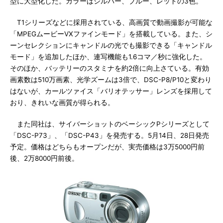
型に大型化した。カラーはシルバー、ブルー、レッドの3色。
T1シリーズなどに採用されている、高画質で動画撮影が可能な
「MPEGムービーVXファインモード」を搭載している。また、シ
ーンセレクションにキャンドルの光でも撮影できる「キャンドル
モード」を追加したほか、連写機能も1.6コマ／秒に強化した。
そのほか、バッテリーのスタミナを約2倍に向上さている。有効
画素数は510万画素、光学ズームは3倍で、DSC-P8/P10と変わり
はないが、カールツァイス「バリオテッサー」レンズを採用して
おり、きれいな画質が得られる。
また同社は、サイバーショットのベーシックPシリーズとして
「DSC-P73」、「DSC-P43」を発売する。5月14日、28日発売
予定。価格はどちらもオープンだが、実売価格は3万5000円前
後、2万8000円前後。