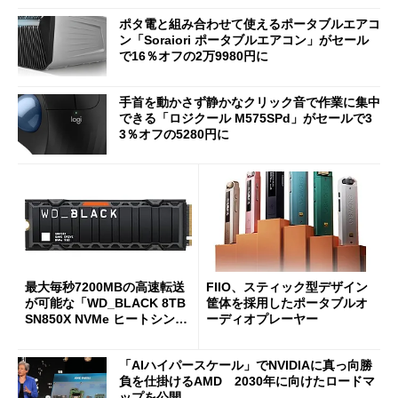
ポタ電と組み合わせて使えるポータブルエアコ
ン「Soraiori ポータブルエアコン」がセール
で16％オフの2万9980円に
手首を動かさず静かなクリック音で作業に集中
できる「ロジクール M575SPd」がセールで3
3％オフの5280円に
最大毎秒7200MBの高速転送
FIIO、スティック型デザイン
が可能な「WD_BLACK 8TB
筐体を採用したポータブルオ
SN850X NVMe ヒートシンク
ーディオプレーヤー
付き」が18％オフの17万508
7円に
「AIハイパースケール」でNVIDIAに真っ向勝
負を仕掛けるAMD 2030年に向けたロードマ
ップを公開