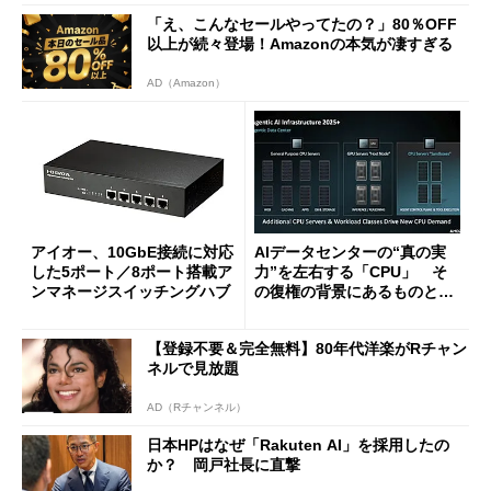
「え、こんなセールやってたの？」80％OFF
以上が続々登場！Amazonの本気が凄すぎる
AD（Amazon）
アイオー、10GbE接続に対応
AIデータセンターの“真の実
した5ポート／8ポート搭載ア
力”を左右する「CPU」 そ
ンマネージスイッチングハブ
の復権の背景にあるものと
は？
【登録不要＆完全無料】80年代洋楽がRチャン
ネルで見放題
AD（Rチャンネル）
日本HPはなぜ「Rakuten AI」を採用したの
か？ 岡戸社長に直撃