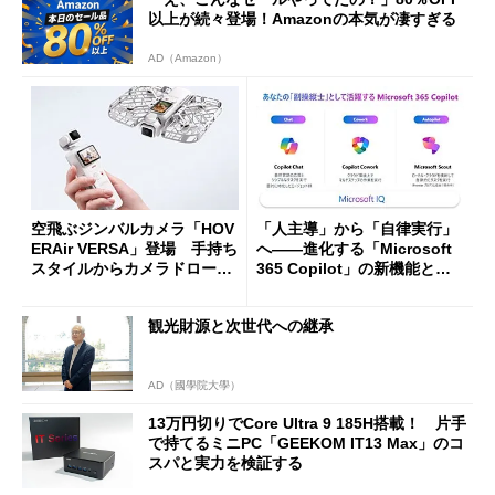
以上が続々登場！Amazonの本気が凄すぎる
AD（Amazon）
空飛ぶジンバルカメラ「HOV
「人主導」から「自律実行」
ERAir VERSA」登場 手持ち
へ――進化する「Microsoft
スタイルからカメラドローン
365 Copilot」の新機能とエ
に合体変形
ージェントAIの現在地
観光財源と次世代への継承
AD（國學院大學）
13万円切りでCore Ultra 9 185H搭載！ 片手
で持てるミニPC「GEEKOM IT13 Max」のコ
スパと実力を検証する