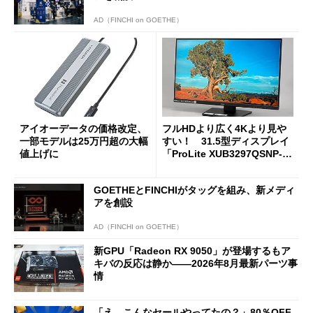
AD（FINCHI on GOETHE）
アイオーデータの価格改定、
フルHDより広く4Kより見や
一部モデルは25万円超の大幅
すい！ 31.5型ディスプレイ
値上げに
「ProLite XUB3297QSNP-B
1J」がテレワークにピッタリ
な理由
GOETHEとFINCHIがタッグを組み、新メディ
アを創設
AD（FINCHI on GOETHE）
新GPU「Radeon RX 9050」が登場するもア
キバの反応は静か――2026年8月最新パーツ事
情
「え、こんなセールやってたの？」80％OFF