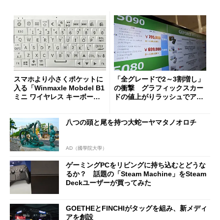
スマホより小さくポケットに
「全グレードで2～3割増し」
入る「Winmaxle Mobdel B1
の衝撃 グラフィックスカー
ミニ ワイヤレス キーボー
ドの値上がりラッシュでアキ
ド」がセールで10％オフの37
バの購入制限が深刻化
94円に
八つの頭と尾を持つ大蛇ーヤマタノオロチ
AD（國學院大學）
ゲーミングPCをリビングに持ち込むとどうな
るか？ 話題の「Steam Machine」をSteam
Deckユーザーが買ってみた
GOETHEとFINCHIがタッグを組み、新メディ
アを創設