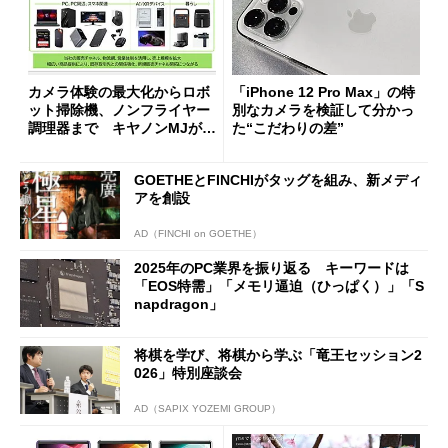
カメラ体験の最大化からロボ
「iPhone 12 Pro Max」の特
ット掃除機、ノンフライヤー
別なカメラを検証して分かっ
調理器まで キヤノンMJが描
た“こだわりの差”
くファンベース戦略と少数精
鋭の高効率運営で挑む次世代
GOETHEとFINCHIがタッグを組み、新メディ
ビジョン
アを創設
AD（FINCHI on GOETHE）
2025年のPC業界を振り返る キーワードは
「EOS特需」「メモリ逼迫（ひっぱく）」「S
napdragon」
将棋を学び、将棋から学ぶ「竜王セッション2
026」特別座談会
AD（SAPIX YOZEMI GROUP）