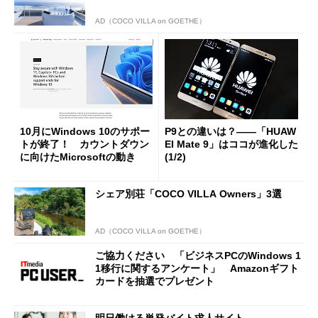
AD（COCO VILLA on GOETHE）
10月にWindows 10のサポー
P9との違いは？――「HUAW
トが終了！ カウントダウン
EI Mate 9」はココが進化した
に向けたMicrosoftの動き
(1/2)
シェア別荘「COCO VILLA Owners」3選
AD（COCO VILLA on GOETHE）
ご協力ください 「ビジネスPCのWindows 1
1移行に関するアンケート」 Amazonギフト
カードを抽選でプレゼント
明日働ける単発バイト求人サイト