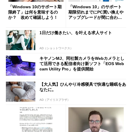
「Windows 10のサポート期
「Windows 10」のサポート
限終了」は何を意味するの
期限切れまでにPC買い換えや
か？ 改めて確認しよう！
アップグレードが間に合わな
い？ 暫定措置の「拡張セキ
ュリティ更新プログラム（ES
1日だけ働きたい、を叶える求人サイト
U）」をチェック！
AD（ショットワークス）
キヤノンMJ、同社製カメラをWebカメラとし
て活用できる配信者向け新ソフト「EOS Web
cam Utility Pro」を提供開始
【大人気】ひんやり冷感寝具で快適な睡眠をあ
なたに。
AD（アイリスプラザ）