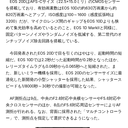
EOS 20DはAPS-Cサイズ（22.5×15.0ミリ）のCMOSセンサー
を搭載しており、有効画素数はEOS 10Dの約630万画素から約
820万画素へとアップ。ISO感度は100～1600（感度拡張時は
3200）だが、マイクロレンズ間のギャップをEOS 10Dよりも狭
めて集光効率を高めているとのこと。EOS 1D MarkIIと同様に、
固定パターンノイズやランダムノイズを低減する、第二世代のオ
ンチップノイズ除去回路を搭載している。
今回発表されたEOS 20Dで目を引くのはやはり、起動時間の短
縮だ。EOS 10Dでは2.2秒だった起動時間が0.2秒となったほか、
レリーズタイムラグも0.09秒から0.065秒へと短縮された。ま
た、新しいミラー機構を採用し、EOS 20Dのセンサーサイズに最
適化した新開発の小型シャッターを採用した結果、シャッタース
ピードも1/8000秒～30秒での撮影が可能となった。
AF測拒点は9点。中央のF2.8対応中央横センサーやF5.6対応中
央クロスセンサーのほか、8点のF5.6対応周辺センサーによりAF
測拒が行われる。なお、背面に採用された「マルチコントローラ
ー」で、測拒点を指定して選択できるようになった。