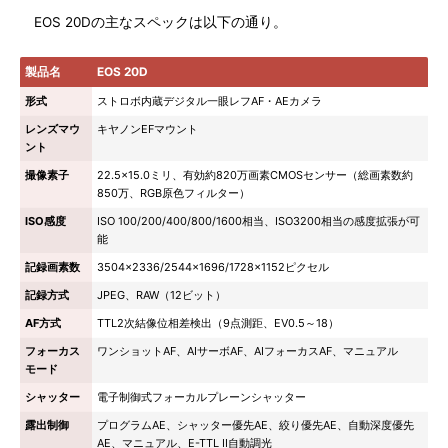
EOS 20Dの主なスペックは以下の通り。
製品名
EOS 20D
形式
ストロボ内蔵デジタル一眼レフAF・AEカメラ
レンズマウ
キヤノンEFマウント
ント
撮像素子
22.5×15.0ミリ、有効約820万画素CMOSセンサー（総画素数約
850万、RGB原色フィルター）
ISO感度
ISO 100/200/400/800/1600相当、ISO3200相当の感度拡張が可
能
記録画素数
3504×2336/2544×1696/1728×1152ピクセル
記録方式
JPEG、RAW（12ビット）
AF方式
TTL2次結像位相差検出（9点測距、EV0.5～18）
フォーカス
ワンショットAF、AIサーボAF、AIフォーカスAF、マニュアル
モード
シャッター
電子制御式フォーカルプレーンシャッター
露出制御
プログラムAE、シャッター優先AE、絞り優先AE、自動深度優先
AE、マニュアル、E-TTL II自動調光