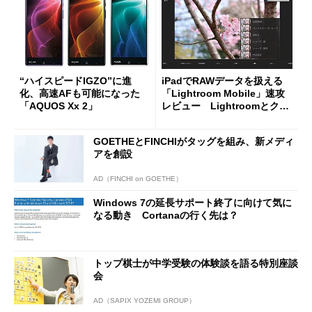
“ハイスピードIGZO”に進
iPadでRAWデータを扱える
化、高速AFも可能になった
「Lightroom Mobile」速攻
「AQUOS Xx 2」
レビュー Lightroomとクラ
ウド連係 自動同期もOK (1/
2)
GOETHEとFINCHIがタッグを組み、新メディ
アを創設
AD（FINCHI on GOETHE）
Windows 7の延長サポート終了に向けて気に
なる動き Cortanaの行く先は？
トップ棋士が中学受験の体験談を語る特別座談
会
AD（SAPIX YOZEMI GROUP）