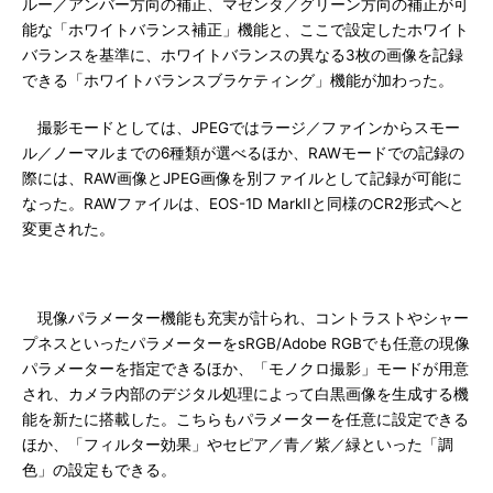
ルー／アンバー方向の補正、マゼンタ／グリーン方向の補正が可
能な「ホワイトバランス補正」機能と、ここで設定したホワイト
バランスを基準に、ホワイトバランスの異なる3枚の画像を記録
できる「ホワイトバランスブラケティング」機能が加わった。
撮影モードとしては、JPEGではラージ／ファインからスモー
ル／ノーマルまでの6種類が選べるほか、RAWモードでの記録の
際には、RAW画像とJPEG画像を別ファイルとして記録が可能に
なった。RAWファイルは、EOS-1D MarkIIと同様のCR2形式へと
変更された。
現像パラメーター機能も充実が計られ、コントラストやシャー
プネスといったパラメーターをsRGB/Adobe RGBでも任意の現像
パラメーターを指定できるほか、「モノクロ撮影」モードが用意
され、カメラ内部のデジタル処理によって白黒画像を生成する機
能を新たに搭載した。こちらもパラメーターを任意に設定できる
ほか、「フィルター効果」やセピア／青／紫／緑といった「調
色」の設定もできる。