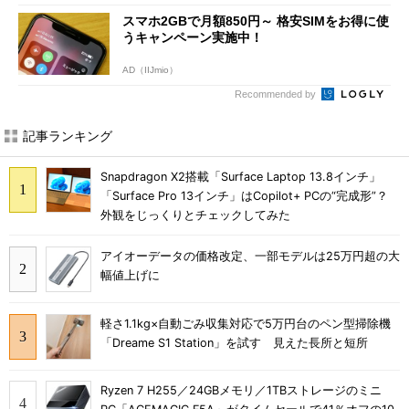
スマホ2GBで月額850円～ 格安SIMをお得に使
うキャンペーン実施中！
AD（IIJmio）
Recommended by
記事ランキング
Snapdragon X2搭載「Surface Laptop 13.8インチ」
「Surface Pro 13インチ」はCopilot+ PCの“完成形”？
外観をじっくりとチェックしてみた
アイオーデータの価格改定、一部モデルは25万円超の大
幅値上げに
軽さ1.1kg×自動ごみ収集対応で5万円台のペン型掃除機
「Dreame S1 Station」を試す 見えた長所と短所
Ryzen 7 H255／24GBメモリ／1TBストレージのミニ