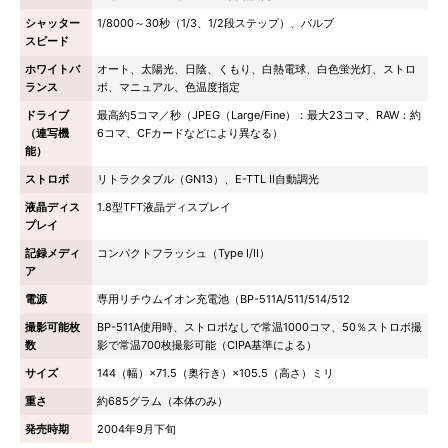
シャッター
1/8000～30秒（1/3、1/2段ステップ）、バルブ
スピード
ホワイトバ
オート、太陽光、日陰、くもり、白熱電球、白色蛍光灯、ストロ
ランス
ボ、マニュアル、色温度指定
ドライブ
最高約5コマ／秒（JPEG（Large/Fine）：最大23コマ、RAW：約
（連写機
6コマ、CFカードなどにより異なる）
能）
ストロボ
リトラクタブル（GN13）、E-TTL II自動調光
液晶ディス
1.8型TFT液晶ディスプレイ
プレイ
記録メディ
コンパクトフラッシュ（Type I/II）
ア
電源
専用リチウムイオン充電池（BP-511A/511/514/512
撮影可能枚
BP-511A使用時、ストロボなしで常温1000コマ、50％ストロボ撮
数
影で常温700枚撮影可能（CIPA基準による）
サイズ
144（幅）×71.5（奥行き）×105.5（高さ）ミリ
重さ
約685グラム（本体のみ）
発売時期
2004年9月下旬