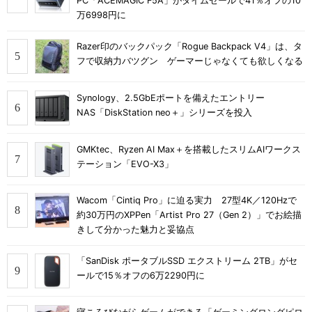
PC「ACEMAGIC F5A」がタイムセールで41％オフの10
万6998円に
Razer印のバックパック「Rogue Backpack V4」は、タ
フで収納力バツグン ゲーマーじゃなくても欲しくなる
Synology、2.5GbEポートを備えたエントリー
NAS「DiskStation neo＋」シリーズを投入
GMKtec、Ryzen AI Max＋を搭載したスリムAIワークス
テーション「EVO-X3」
Wacom「Cintiq Pro」に迫る実力 27型4K／120Hzで
約30万円のXPPen「Artist Pro 27（Gen 2）」でお絵描
きして分かった魅力と妥協点
「SanDisk ポータブルSSD エクストリーム 2TB」がセ
ールで15％オフの6万2290円に