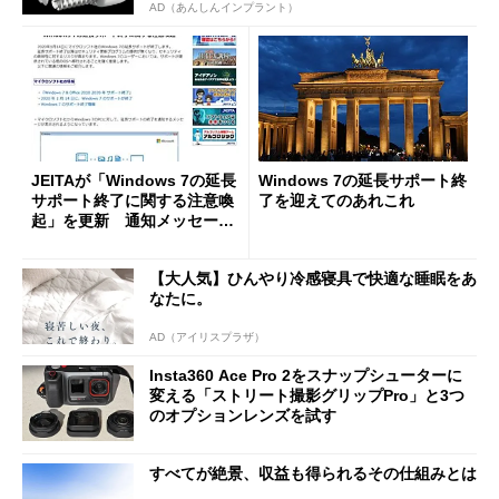
AD（あんしんインプラント）
JEITAが「Windows 7の延長
Windows 7の延長サポート終
サポート終了に関する注意喚
了を迎えてのあれこれ
起」を更新 通知メッセージ
例を追加
【大人気】ひんやり冷感寝具で快適な睡眠をあ
なたに。
AD（アイリスプラザ）
Insta360 Ace Pro 2をスナップシューターに
変える「ストリート撮影グリップPro」と3つ
のオプションレンズを試す
すべてが絶景、収益も得られるその仕組みとは