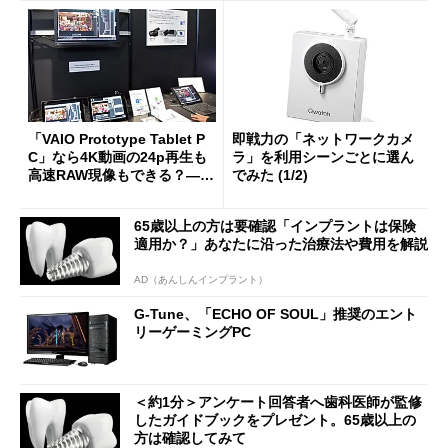
「VAIO Prototype Tablet P
即戦力の「ネットワークカメ
C」なら4K動画の24p再生も
ラ」を利用シーンごとに選ん
高速RAW現像もできる？――
でみた (1/2)
Inter BEEのキヤノンブース
で実機デモ (1/2)
65歳以上の方は要確認「インプラントは保険
適用か？」あなたに沿った治療法や費用を解説
AD（あんしんインプラント）
G-Tune、「ECHO OF SOUL」推奨のエント
リーゲーミングPC
＜約1分＞アンケート回答者へ歯科医師が監修
したガイドブックをプレゼント。65歳以上の
方は確認してみて