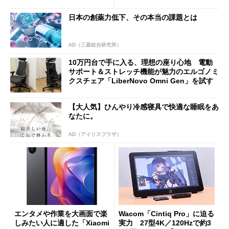
バイルディスプレイ「TM-16
や質感を確認しながら購入可
0PW」徹底レビュー
能
日本の創薬力低下、その本当の課題とは
AD（三菱総合研究所）
10万円台で手に入る、理想の座り心地 電動
サポート＆ストレッチ機能が魅力のエルゴノミ
クスチェア「LiberNovo Omni Gen」を試す
【大人気】ひんやり冷感寝具で快適な睡眠をあ
なたに。
AD（アイリスプラザ）
エンタメや作業を大画面で楽
Wacom「Cintiq Pro」に迫る
しみたい人に適した「Xiaomi
実力 27型4K／120Hzで約3