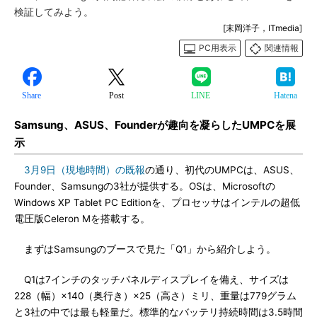
検証してみよう。
[末岡洋子，ITmedia]
PC用表示
関連情報
Share
Post
LINE
Hatena
Samsung、ASUS、Founderが趣向を凝らしたUMPCを展
示
3月9日（現地時間）の既報
の通り、初代のUMPCは、ASUS、
Founder、Samsungの3社が提供する。OSは、Microsoftの
Windows XP Tablet PC Editionを、プロセッサはインテルの超低
電圧版Celeron Mを搭載する。
まずはSamsungのブースで見た「Q1」から紹介しよう。
Q1は7インチのタッチパネルディスプレイを備え、サイズは
228（幅）×140（奥行き）×25（高さ）ミリ、重量は779グラム
と3社の中では最も軽量だ。標準的なバッテリ持続時間は3.5時間