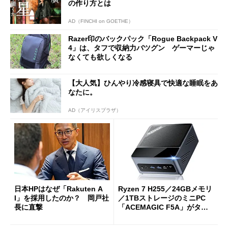
の作り方とは
AD（FINCHI on GOETHE）
Razer印のバックパック「Rogue Backpack V
4」は、タフで収納力バツグン ゲーマーじゃ
なくても欲しくなる
【大人気】ひんやり冷感寝具で快適な睡眠をあ
なたに。
AD（アイリスプラザ）
日本HPはなぜ「Rakuten A
Ryzen 7 H255／24GBメモリ
I」を採用したのか？ 岡戸社
／1TBストレージのミニPC
長に直撃
「ACEMAGIC F5A」がタイ
ムセールで41％オフの10万69
98円に