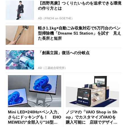
【西野亮廣】つくりたいものを追求できる環境
の作り方とは
AD（FINCHI on GOETHE）
軽さ1.1kg×自動ごみ収集対応で5万円台のペン
型掃除機「Dreame S1 Station」を試す 見え
た長所と短所
「創薬立国」復活への分岐点
AD（三菱総合研究所）
Mini LED×240Hz×ペン入力、
ノジマの「VAIO Shop in Sh
さらにドッキングも！ EHO
op」でカスタマイズVAIOを
MEWEIの"全部入り"16型モ
購入可能に 店頭でデザイン