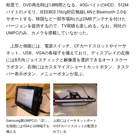
程度で、DVD再生時は1.8時間となる。40GバイトのHDD、512M
バイトのメモリ、IEEE802.11b/g対応無線LANとBluetooth 2.0を
サポートする。韓国など一部市場向けはDMBアンテナを付けた
バージョンを提供するので、TV視聴も楽しめる。なお、同社の
UMPCのみ、カメラを搭載していなかった。
上部と側面には、電源スイッチ、CFカードスロットやイーサ
ネット、USB、VGAの各端子を備えており、ディスプレイの左側
には8方向ジョイスティックと解像度を選択できるオートスケー
ラボタン、右側にはカスタマイズショートカットボタン、タスク
バー表示ボタン、メニューボタンが並ぶ。
Samsung製UMPCの「Q1」。
上部にはイーサネットポート
右側面にはVGAとUSB端子を
やCFカードスロットが配置さ
備える
れている