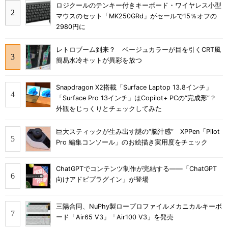
ロジクールのテンキー付きキーボード・ワイヤレス小型
マウスのセット「MK250GRd」がセールで15％オフの
2980円に
レトロブーム到来？ ベージュカラーが目を引くCRT風
簡易水冷キットが異彩を放つ
Snapdragon X2搭載「Surface Laptop 13.8インチ」
「Surface Pro 13インチ」はCopilot+ PCの“完成形”？
外観をじっくりとチェックしてみた
巨大スティックが生み出す謎の“脳汁感” XPPen「Pilot
Pro 編集コンソール」のお絵描き実用度をチェック
ChatGPTでコンテンツ制作が完結する――「ChatGPT
向けアドビプラグイン」が登場
三陽合同、NuPhy製ロープロファイルメカニカルキーボ
ード「Air65 V3」「Air100 V3」を発売