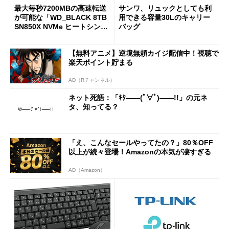
最大毎秒7200MBの高速転送
サンワ、リュックとしても利
が可能な「WD_BLACK 8TB
用できる容量30Lのキャリー
SN850X NVMe ヒートシンク
バッグ
付き」が18％オフの17万508
7円に
【無料アニメ】逆境無頼カイジ配信中！視聴で
楽天ポイント貯まる
AD（Rチャンネル）
ネット死語：「ｷﾀ――(ﾟ∀ﾟ)――!!」の元ネ
タ、知ってる？
「え、こんなセールやってたの？」80％OFF
以上が続々登場！Amazonの本気が凄すぎる
AD（Amazon）