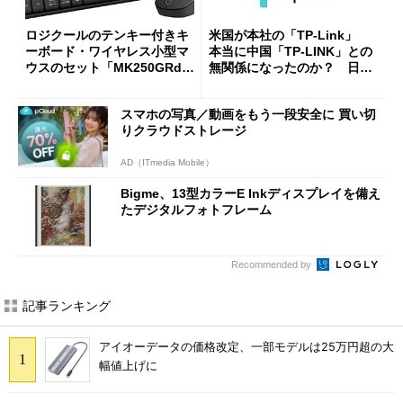
ロジクールのテンキー付きキ
米国が本社の「TP-Link」
ーボード・ワイヤレス小型マ
本当に中国「TP-LINK」との
ウスのセット「MK250GRd」
無関係になったのか？ 日本
がセールで15％オフの2980円
法人に聞く
に
スマホの写真／動画をもう一段安全に 買い切
りクラウドストレージ
AD（ITmedia Mobile）
Bigme、13型カラーE Inkディスプレイを備え
たデジタルフォトフレーム
Recommended by
記事ランキング
アイオーデータの価格改定、一部モデルは25万円超の大
幅値上げに