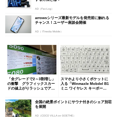
AD（Fav-Log）
arrowsシリーズ最新モデルを発売前に触れる
チャンス！ユーザー座談会開催
AD（ ITmedia Mobile）
「全グレードで2～3割増し」
スマホより小さくポケットに
の衝撃 グラフィックスカー
入る「Winmaxle Mobdel B1
ドの値上がりラッシュでアキ
ミニ ワイヤレス キーボー
バの購入制限が深刻化
ド」がセールで10％オフの37
94円に
全国の絶景ポイントにサウナ付きのシェア別荘
を展開
AD（COCO VILLA on GOETHE）