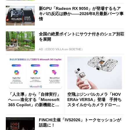
新GPU「Radeon RX 9050」が登場するもア
キバの反応は静か――2026年8月最新パーツ事
情
全国の絶景ポイントにサウナ付きのシェア別荘
を展開
AD（COCO VILLA on GOETHE）
「人主導」から「自律実行」
空飛ぶジンバルカメラ「HOV
へ――進化する「Microsoft
ERAir VERSA」登場 手持ち
365 Copilot」の新機能とエ
スタイルからカメラドローン
ージェントAIの現在地
に合体変形
FINCHI主催「IVS2026」トークセッションが
話題に！