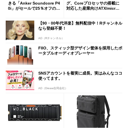
きる「Anker Soundcore P4
グ、Coreプロセッサの搭載に
0i」がセールで25％オフの59
対応した産業向けATX/micro
90円に
ATXマザーボード
【90・00年代洋楽】無料配信中！Rチャンネル
なら登録不要！
AD（Rチャンネル）
FIIO、スティック型デザイン筐体を採用したポ
ータブルオーディオプレーヤー
SNSアカウントを着実に成長。実はみんなココ
使ってます。
AD（Dreaw合同会社）