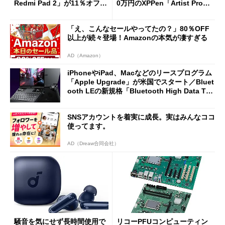
Redmi Pad 2」が11％オフの
0万円のXPPen「Artist Pro 2
2万4980円に
7（Gen 2）」でお絵描きして
分かった魅力と妥協点
「え、こんなセールやってたの？」80％OFF
以上が続々登場！Amazonの本気が凄すぎる
AD（Amazon）
iPhoneやiPad、Macなどのリースプログラム
「Apple Upgrade」が米国でスタート／Bluet
ooth LEの新規格「Bluetooth High Data Thr
oughput」が明...
SNSアカウントを着実に成長。実はみんなココ
使ってます。
AD（Dreaw合同会社）
騒音を気にせず長時間使用で
リコーPFUコンピューティン