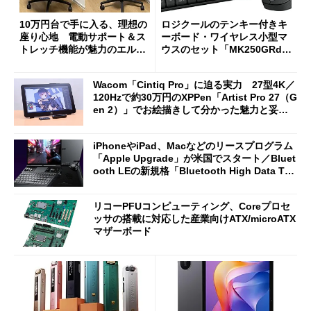
10万円台で手に入る、理想の
ロジクールのテンキー付きキ
座り心地 電動サポート＆ス
ーボード・ワイヤレス小型マ
トレッチ機能が魅力のエルゴ
ウスのセット「MK250GRd」
ノミクスチェア「LiberNovo
がセールで15％オフの2980円
Omni Gen」を試す
に
Wacom「Cintiq Pro」に迫る実力 27型4K／
120Hzで約30万円のXPPen「Artist Pro 27（G
en 2）」でお絵描きして分かった魅力と妥協
点
iPhoneやiPad、Macなどのリースプログラム
「Apple Upgrade」が米国でスタート／Bluet
ooth LEの新規格「Bluetooth High Data Thr
oughput」が明...
リコーPFUコンピューティング、Coreプロセ
ッサの搭載に対応した産業向けATX/microATX
マザーボード