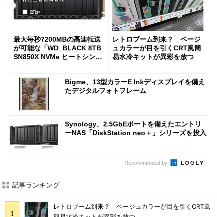
最大毎秒7200MBの高速転送
レトロブーム到来？ ベージ
が可能な「WD_BLACK 8TB
ュカラーが目を引くCRT風簡
SN850X NVMe ヒートシンク
易水冷キットが異彩を放つ
付き」が18％オフの17万508
7円に
Bigme、13型カラーE Inkディスプレイを備え
たデジタルフォトフレーム
Synology、2.5GbEポートを備えたエントリ
ーNAS「DiskStation neo＋」シリーズを投入
Recommended by
記事ランキング
レトロブーム到来？ ベージュカラーが目を引くCRT風
簡易水冷キットが異彩を放つ