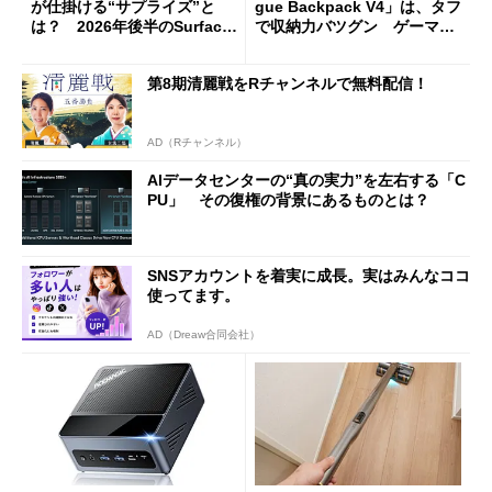
が仕掛ける“サプライズ”と
gue Backpack V4」は、タフ
は？ 2026年後半のSurface
で収納力バツグン ゲーマー
新製品を予想する
じゃなくても欲しくなる
第8期清麗戦をRチャンネルで無料配信！
AD（Rチャンネル）
AIデータセンターの“真の実力”を左右する「C
PU」 その復権の背景にあるものとは？
SNSアカウントを着実に成長。実はみんなココ
使ってます。
AD（Dreaw合同会社）