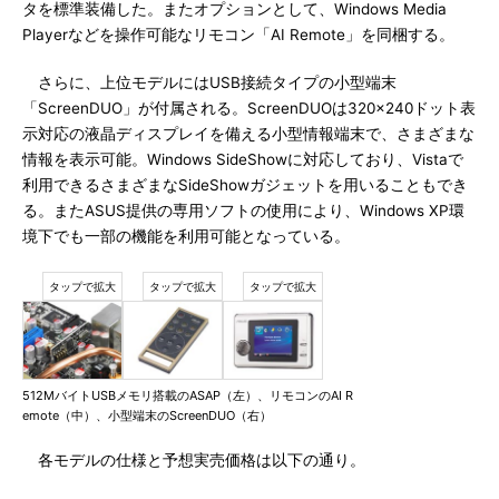
タを標準装備した。またオプションとして、Windows Media
Playerなどを操作可能なリモコン「AI Remote」を同梱する。
さらに、上位モデルにはUSB接続タイプの小型端末
「ScreenDUO」が付属される。ScreenDUOは320×240ドット表
示対応の液晶ディスプレイを備える小型情報端末で、さまざまな
情報を表示可能。Windows SideShowに対応しており、Vistaで
利用できるさまざまなSideShowガジェットを用いることもでき
る。またASUS提供の専用ソフトの使用により、Windows XP環
境下でも一部の機能を利用可能となっている。
512MバイトUSBメモリ搭載のASAP（左）、リモコンのAI R
emote（中）、小型端末のScreenDUO（右）
各モデルの仕様と予想実売価格は以下の通り。