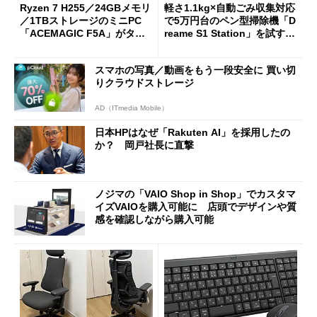
Ryzen 7 H255／24GBメモリ
軽さ1.1kg×自動ごみ収集対応
／1TBストレージのミニPC
で5万円台のペン型掃除機「D
「ACEMAGIC F5A」がタイ
reame S1 Station」を試す
ムセールで41％オフの10万69
見えた長所と短所
98円に
スマホの写真／動画をもう一段安全に 買い切
りクラウドストレージ
AD（ITmedia Mobile）
日本HPはなぜ「Rakuten AI」を採用したの
か？ 岡戸社長に直撃
ノジマの「VAIO Shop in Shop」でカスタマ
イズVAIOを購入可能に 店頭でデザインや質
感を確認しながら購入可能