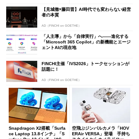
【見城徹×藤田晋】AI時代でも変わらない経営
者の本質
AD（FINCHI on GOETHE）
「人主導」から「自律実行」へ――進化する
「Microsoft 365 Copilot」の新機能とエージ
ェントAIの現在地
FINCHI主催「IVS2026」トークセッションが
話題に！
AD（FINCHI on GOETHE）
Snapdragon X2搭載「Surfa
空飛ぶジンバルカメラ「HOV
ce Laptop 13.8インチ」「S
ERAir VERSA」登場 手持ち