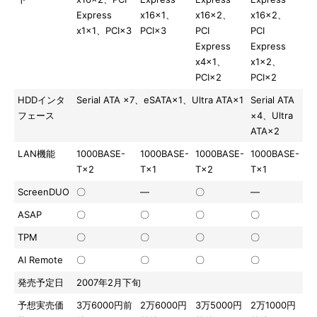
Express
x16×1、
x16×2、
x16×2、
x1×1、PCI×3
PCI×3
PCI
PCI
Express
Express
x4×1、
x1×2、
PCI×2
PCI×2
HDDインタ
Serial ATA ×7、eSATA×1、Ultra ATA×1
Serial ATA
フェース
×4、Ultra
ATA×2
LAN機能
1000BASE-
1000BASE-
1000BASE-
1000BASE-
T×2
T×1
T×2
T×1
ScreenDUO
〇
―
〇
―
ASAP
〇
〇
〇
〇
TPM
〇
〇
〇
〇
AI Remote
〇
〇
〇
〇
発売予定日
2007年2月下旬
予想実売価
3万6000円前
2万6000円
3万5000円
2万1000円