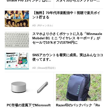
urface Pro 13インチ」はCop
スタイルからカメラドローン
ilot+ PCの“完成形”？ 外観
に合体変形
をじっくりとチェックしてみ
【無料】70年代洋楽配信中！視聴で楽天ポイ
た
ント貯まる
AD（Rチャンネル）
スマホより小さくポケットに入る「Winmaxle
Mobdel B1 ミニ ワイヤレス キーボード」が
セールで10％オフの3794円に
SNSアカウントを着実に成長。実はみんなココ
使ってます。
AD（Dreaw合同会社）
PC市場の逆風下でMicrosoft
Razer印のバックパック「Ro