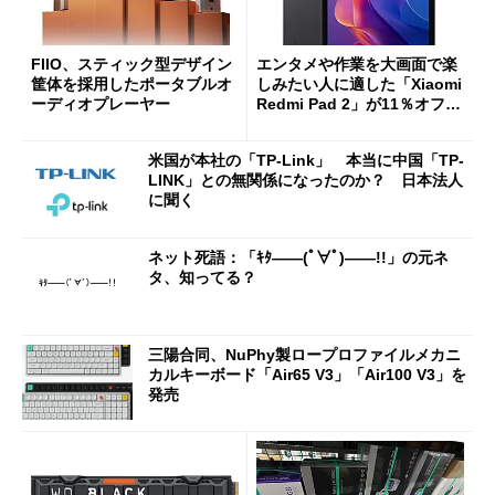
FIIO、スティック型デザイン
エンタメや作業を大画面で楽
筐体を採用したポータブルオ
しみたい人に適した「Xiaomi
ーディオプレーヤー
Redmi Pad 2」が11％オフの
2万4980円に
米国が本社の「TP-Link」 本当に中国「TP-
LINK」との無関係になったのか？ 日本法人
に聞く
ネット死語：「ｷﾀ――(ﾟ∀ﾟ)――!!」の元ネ
タ、知ってる？
三陽合同、NuPhy製ロープロファイルメカニ
カルキーボード「Air65 V3」「Air100 V3」を
発売