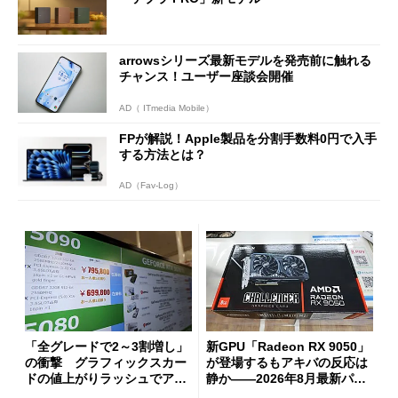
arrowsシリーズ最新モデルを発売前に触れる
チャンス！ユーザー座談会開催
AD（ ITmedia Mobile）
FPが解説！Apple製品を分割手数料0円で入手
する方法とは？
AD（Fav-Log）
「全グレードで2～3割増し」
新GPU「Radeon RX 9050」
の衝撃 グラフィックスカー
が登場するもアキバの反応は
ドの値上がりラッシュでアキ
静か――2026年8月最新パー
バの購入制限が深刻化
ツ事情