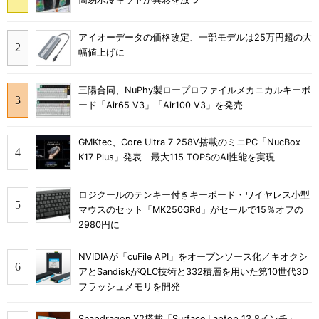
アイオーデータの価格改定、一部モデルは25万円超の大
幅値上げに
三陽合同、NuPhy製ロープロファイルメカニカルキーボ
ード「Air65 V3」「Air100 V3」を発売
GMKtec、Core Ultra 7 258V搭載のミニPC「NucBox
K17 Plus」発表 最大115 TOPSのAI性能を実現
ロジクールのテンキー付きキーボード・ワイヤレス小型
マウスのセット「MK250GRd」がセールで15％オフの
2980円に
NVIDIAが「cuFile API」をオープンソース化／キオクシ
アとSandiskがQLC技術と332積層を用いた第10世代3D
フラッシュメモリを開発
Snapdragon X2搭載「Surface Laptop 13.8インチ」