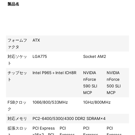
製品名
P5B
P5B-Plus
M2N32-
M2N-Plus
Premium
Vista
SLI
SLI Vista
Vista
Edition
Premium
Edition
Edition
Vista
Edition
フォームフ
ATX
ァクタ
対応ソケッ
LGA775
Socket AM2
ト
チップセッ
Intel P965＋Intel ICH8R
NVIDIA
NVIDIA
ト
nForce
nForce
590 SLI
500 SLI
MCP
MCP
FSBクロッ
1066/800/533MHz
1GHz/800MHz
ク
対応メモリ
PC2-6400/5300/4300 DDR2 SDRAM×4
拡張スロッ
PCI Express
PCI
PCI
PCI
ト
x16×2、PCI
Express
Express
Express