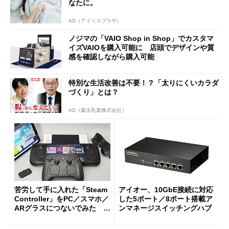
なたに。
AD（アイリスプラザ）
ノジマの「VAIO Shop in Shop」でカスタマ
イズVAIOを購入可能に 店頭でデザインや質
感を確認しながら購入可能
特別な生活改善は不要！？「太りにくいカラダ
づくり」とは？
AD（森永乳業株式会社）
苦労して手に入れた「Steam
アイオー、10GbE接続に対応
Controller」をPC／スマホ／
した5ポート／8ポート搭載ア
ARグラスにつないでみた ゲ
ンマネージスイッチングハブ
ーム体験や実用性は？