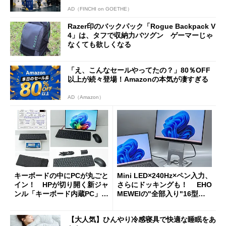
AD（FINCHI on GOETHE）
Razer印のバックパック「Rogue Backpack V
4」は、タフで収納力バツグン ゲーマーじゃ
なくても欲しくなる
「え、こんなセールやってたの？」80％OFF
以上が続々登場！Amazonの本気が凄すぎる
AD（Amazon）
キーボードの中にPCが丸ごと
Mini LED×240Hz×ペン入力、
イン！ HPが切り開く新ジャ
さらにドッキングも！ EHO
ンル「キーボード内蔵PC」の
MEWEIの"全部入り"16型モ
使い勝手を徹底検証
バイルディスプレイ「TM-16
0PW」徹底レビュー
【大人気】ひんやり冷感寝具で快適な睡眠をあ