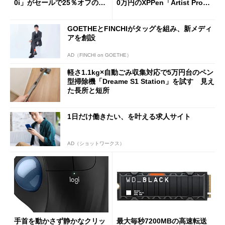
0i」がセールで25％オフの59
0万円のXPPen「Artist Pro 2
90円に
7（Gen 2）」でお絵描きして
分かった魅力と妥協点
GOETHEとFINCHIがタッグを組み、新メディ
アを創設
AD（FINCHI on GOETHE）
軽さ1.1kg×自動ごみ収集対応で5万円台のペン
型掃除機「Dreame S1 Station」を試す 見え
た長所と短所
1日だけ働きたい、を叶える求人サイト
AD（ショットワークス）
手首を動かさず静かなクリッ
最大毎秒7200MBの高速転送