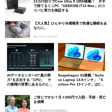
13万円切りでCore Ultra 9 185H搭載！ 片手
で持てるミニPC「GEEKOM IT13 Max」のコ
スパと実力を検証する
【大人気】ひんやり冷感寝具で快適な睡眠をあ
なたに。
AD（アイリスプラザ）
AIデータセンターの“真の実
Snapdragon X2搭載「Surfa
力”を左右する「CPU」 そ
ce Laptop 13.8インチ」「S
の復権の背景にあるものと
urface Pro 13インチ」はCop
は？
ilot+ PCの“完成形”？ 外観
をじっくりとチェックしてみ
ご存じですか？月々500円で入院・手術・死亡
た
を保障
AD（愛知県共済生活協同組合）