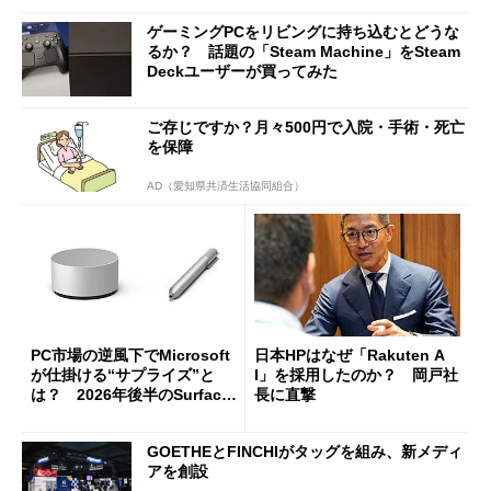
ゲーミングPCをリビングに持ち込むとどうな
るか？ 話題の「Steam Machine」をSteam
Deckユーザーが買ってみた
ご存じですか？月々500円で入院・手術・死亡
を保障
AD（愛知県共済生活協同組合）
PC市場の逆風下でMicrosoft
日本HPはなぜ「Rakuten A
が仕掛ける“サプライズ”と
I」を採用したのか？ 岡戸社
は？ 2026年後半のSurface
長に直撃
新製品を予想する
GOETHEとFINCHIがタッグを組み、新メディ
アを創設