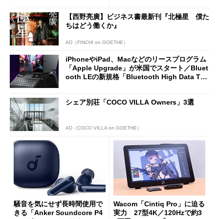
2万4980円に
ノミクスチェア「LiberNovo
Omni Gen」を試す
【西野亮廣】ビジネス書最新刊『北極星 僕た
ちはどう働くか』
AD（FINCHI on GOETHE）
iPhoneやiPad、Macなどのリースプログラム
「Apple Upgrade」が米国でスタート／Bluet
ooth LEの新規格「Bluetooth High Data Thr
oughput」が明...
シェア別荘「COCO VILLA Owners」3選
AD（COCO VILLA on GOETHE）
騒音を気にせず長時間使用で
Wacom「Cintiq Pro」に迫る
きる「Anker Soundcore P4
実力 27型4K／120Hzで約3