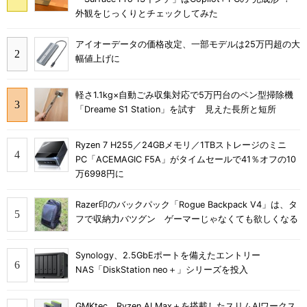
外観をじっくりとチェックしてみた
アイオーデータの価格改定、一部モデルは25万円超の大
幅値上げに
軽さ1.1kg×自動ごみ収集対応で5万円台のペン型掃除機
「Dreame S1 Station」を試す 見えた長所と短所
Ryzen 7 H255／24GBメモリ／1TBストレージのミニ
PC「ACEMAGIC F5A」がタイムセールで41％オフの10
万6998円に
Razer印のバックパック「Rogue Backpack V4」は、タ
フで収納力バツグン ゲーマーじゃなくても欲しくなる
Synology、2.5GbEポートを備えたエントリー
NAS「DiskStation neo＋」シリーズを投入
GMKtec、Ryzen AI Max＋を搭載したスリムAIワークス