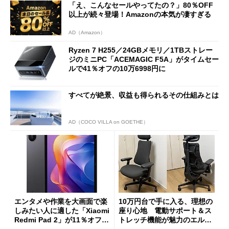
「え、こんなセールやってたの？」80％OFF
以上が続々登場！Amazonの本気が凄すぎる
AD（Amazon）
Ryzen 7 H255／24GBメモリ／1TBストレー
ジのミニPC「ACEMAGIC F5A」がタイムセー
ルで41％オフの10万6998円に
すべてが絶景、収益も得られるその仕組みとは
AD（COCO VILLA on GOETHE）
エンタメや作業を大画面で楽
10万円台で手に入る、理想の
しみたい人に適した「Xiaomi
座り心地 電動サポート＆ス
Redmi Pad 2」が11％オフの
トレッチ機能が魅力のエルゴ