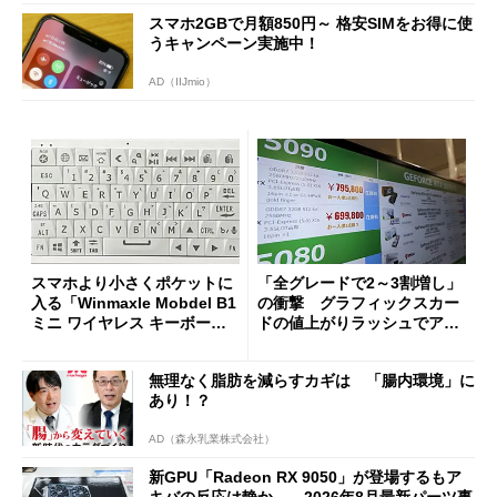
スマホ2GBで月額850円～ 格安SIMをお得に使
うキャンペーン実施中！
AD（IIJmio）
スマホより小さくポケットに
「全グレードで2～3割増し」
入る「Winmaxle Mobdel B1
の衝撃 グラフィックスカー
ミニ ワイヤレス キーボー
ドの値上がりラッシュでアキ
ド」がセールで10％オフの37
バの購入制限が深刻化
94円に
無理なく脂肪を減らすカギは 「腸内環境」に
あり！？
AD（森永乳業株式会社）
新GPU「Radeon RX 9050」が登場するもア