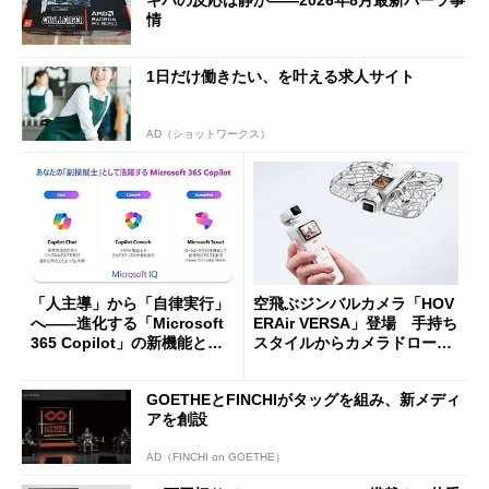
キバの反応は静か――2026年8月最新パーツ事
情
1日だけ働きたい、を叶える求人サイト
AD（ショットワークス）
「人主導」から「自律実行」
空飛ぶジンバルカメラ「HOV
へ――進化する「Microsoft
ERAir VERSA」登場 手持ち
365 Copilot」の新機能とエ
スタイルからカメラドローン
ージェントAIの現在地
に合体変形
GOETHEとFINCHIがタッグを組み、新メディ
アを創設
AD（FINCHI on GOETHE）