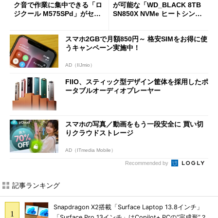
ク音で作業に集中できる「ロ
が可能な「WD_BLACK 8TB
ジクール M575SPd」がセー
SN850X NVMe ヒートシンク
ルで33％オフの5280円に
付き」が18％オフの17万508
7円に
スマホ2GBで月額850円～ 格安SIMをお得に使
うキャンペーン実施中！
AD（IIJmio）
FIIO、スティック型デザイン筐体を採用したポ
ータブルオーディオプレーヤー
スマホの写真／動画をもう一段安全に 買い切
りクラウドストレージ
AD（ITmedia Mobile）
Recommended by
記事ランキング
Snapdragon X2搭載「Surface Laptop 13.8インチ」
「Surface Pro 13インチ」はCopilot+ PCの“完成形”？