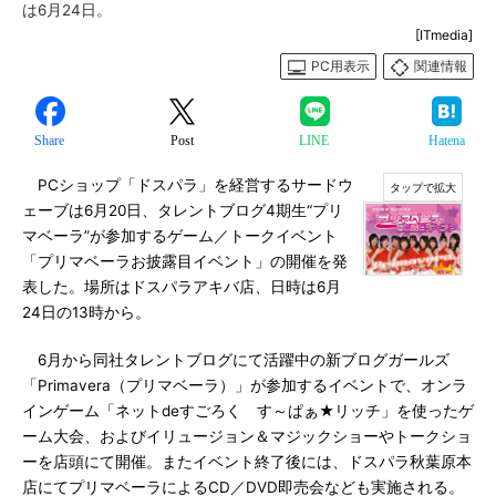
は6月24日。
[ITmedia]
PC用表示
関連情報
Share
Post
LINE
Hatena
PCショップ「ドスパラ」を経営するサードウ
ェーブは6月20日、タレントブログ4期生“プリ
マベーラ”が参加するゲーム／トークイベント
「プリマベーラお披露目イベント」の開催を発
表した。場所はドスパラアキバ店、日時は6月
24日の13時から。
6月から同社タレントブログにて活躍中の新ブログガールズ
「Primavera（プリマベーラ）」が参加するイベントで、オンラ
インゲーム「ネットdeすごろく す～ぱぁ★リッチ」を使ったゲ
ーム大会、およびイリュージョン＆マジックショーやトークショ
ーを店頭にて開催。またイベント終了後には、ドスパラ秋葉原本
店にてプリマベーラによるCD／DVD即売会なども実施される。