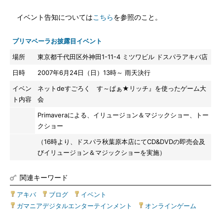
イベント告知については
こちら
を参照のこと。
プリマベーラお披露目イベント
場所
東京都千代田区外神田1-11-4 ミツワビル ドスパラアキバ店
日時
2007年6月24日（日）13時～ 雨天決行
イベン
ネットdeすごろく す～ぱぁ★リッチ』を使ったゲーム大
ト内容
会
Primaveraによる、イリュージョン＆マジックショー、トー
クショー
（16時より、ドスパラ秋葉原本店にてCD&DVDの即売会及
びイリュージョン＆マジックショーを実施）
関連キーワード
アキバ
|
ブログ
|
イベント
|
ガマニアデジタルエンターテインメント
|
オンラインゲーム