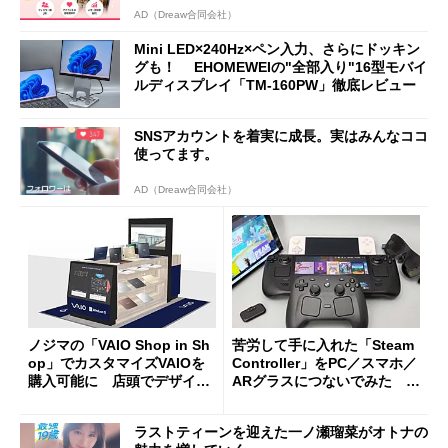
AD（Dreaw合同会社）
Mini LED×240Hz×ペン入力、さらにドッキン
グも！ EHOMEWEIの"全部入り"16型モバイ
ルディスプレイ「TM-160PW」徹底レビュー
SNSアカウントを着実に成長。実はみんなココ
使ってます。
AD（Dreaw合同会社）
ノジマの「VAIO Shop in Sh
苦労して手に入れた「Steam
op」でカスタマイズVAIOを
Controller」をPC／スマホ／
購入可能に 店頭でデザイン
ARグラスにつないでみた ゲ
や質感を確認しながら購入可
ーム体験や実用性は？
能
ラストティーンを迎えた一ノ瀬瑠菜がオトナの