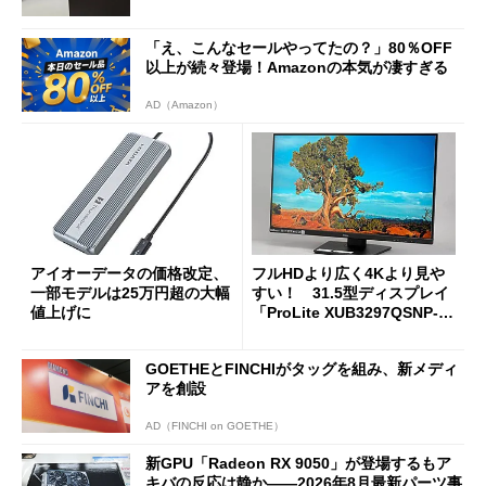
「え、こんなセールやってたの？」80％OFF
以上が続々登場！Amazonの本気が凄すぎる
AD（Amazon）
アイオーデータの価格改定、
フルHDより広く4Kより見や
一部モデルは25万円超の大幅
すい！ 31.5型ディスプレイ
値上げに
「ProLite XUB3297QSNP-B
1J」がテレワークにピッタリ
な理由
GOETHEとFINCHIがタッグを組み、新メディ
アを創設
AD（FINCHI on GOETHE）
新GPU「Radeon RX 9050」が登場するもア
キバの反応は静か――2026年8月最新パーツ事