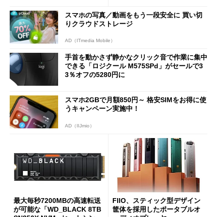
に
スマホの写真／動画をもう一段安全に 買い切
りクラウドストレージ
AD（ITmedia Mobile）
手首を動かさず静かなクリック音で作業に集中
できる「ロジクール M575SPd」がセールで3
3％オフの5280円に
スマホ2GBで月額850円～ 格安SIMをお得に使
うキャンペーン実施中！
AD（IIJmio）
最大毎秒7200MBの高速転送
FIIO、スティック型デザイン
が可能な「WD_BLACK 8TB
筐体を採用したポータブルオ