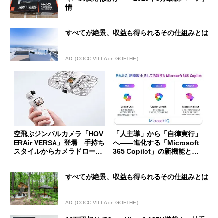
情
すべてが絶景、収益も得られるその仕組みとは
AD（COCO VILLA on GOETHE）
空飛ぶジンバルカメラ「HOV
「人主導」から「自律実行」
ERAir VERSA」登場 手持ち
へ――進化する「Microsoft
スタイルからカメラドローン
365 Copilot」の新機能とエ
に合体変形
ージェントAIの現在地
すべてが絶景、収益も得られるその仕組みとは
AD（COCO VILLA on GOETHE）