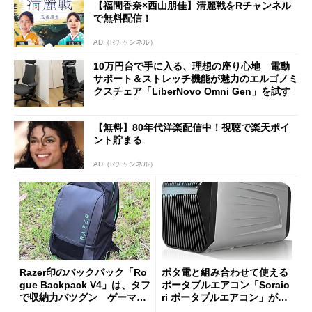
【福間香奈×西山朋佳】清麗戦をRチャンネル
ut」が明...
で無料配信！
AD（Rチャンネル）
10万円台で手に入る、理想の座り心地 電動
サポート＆ストレッチ機能が魅力のエルゴノミ
クスチェア「LiberNovo Omni Gen」を試す
【無料】80年代洋楽配信中！視聴で楽天ポイ
ント貯まる
AD（Rチャンネル）
Razer印のバックパック「Ro
ポタ電と組み合わせて使える
gue Backpack V4」は、タフ
ポータブルエアコン「Soraio
で収納力バツグン ゲーマー
ri ポータブルエアコン」がセ
じゃなくても欲しくなる
ールで16％オフの2万9980円