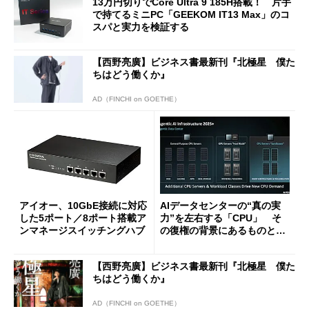
13万円切りでCore Ultra 9 185H搭載！ 片手
で持てるミニPC「GEEKOM IT13 Max」のコ
スパと実力を検証する
【西野亮廣】ビジネス書最新刊『北極星 僕た
ちはどう働くか』
AD（FINCHI on GOETHE）
アイオー、10GbE接続に対応
AIデータセンターの“真の実
した5ポート／8ポート搭載ア
力”を左右する「CPU」 そ
ンマネージスイッチングハブ
の復権の背景にあるものと
は？
【西野亮廣】ビジネス書最新刊『北極星 僕た
ちはどう働くか』
AD（FINCHI on GOETHE）