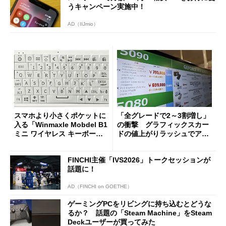
うキャンペーン実施中！
AD（IIJmio）
スマホより小さくポケットに
「全グレードで2～3割増し」
入る「Winmaxle Mobdel B1
の衝撃 グラフィックスカー
ミニ ワイヤレス キーボー
ドの値上がりラッシュでアキ
ド」がセールで10％オフの37
バの購入制限が深刻化
94円に
FINCHI主催「IVS2026」トークセッションが
話題に！
AD（FINCHI on GOETHE）
ゲーミングPCをリビングに持ち込むとどうな
るか？ 話題の「Steam Machine」をSteam
Deckユーザーが買ってみた