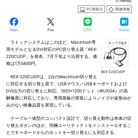
[ITmedia]
PC用表示
関連情報
Share
Post
LINE
Hatena
ラトックシステムはこのほど、Macintosh専
用モデルとなるDVI対応のPC切り替え器「REX-
220CUDP」を発表、7月下旬より出荷する。価
格は1万5800円。
REX-220CUDP
REX-220CUDPは、2台のMacintosh切り替え
に対応する切り替え器で、USBマウス／USBキーボードおよび
DVI出力の切り替えに対応。1920×1200ドット（WUXGA）の高
解像度に対応しており、専用基板の実装によりノイズや波形ゆが
みのない映像品質を実現している。
ケーブル一体型のコンパクト設計で、切り替え動作は本体の切
り替えボタンのほか、同梱ユーリティティをインストールするこ
とでキーボードからのホットキー切り替えにも対応する。