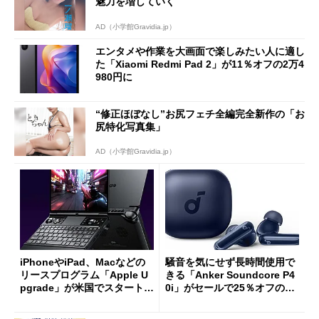
魅力を増していく
AD（小学館Gravidia.jp）
エンタメや作業を大画面で楽しみたい人に適し
た「Xiaomi Redmi Pad 2」が11％オフの2万4
980円に
“修正ほぼなし”お尻フェチ全編完全新作の「お
尻特化写真集」
AD（小学館Gravidia.jp）
iPhoneやiPad、Macなどの
騒音を気にせず長時間使用で
リースプログラム「Apple U
きる「Anker Soundcore P4
pgrade」が米国でスタート／
0i」がセールで25％オフの59
Bluetooth LEの新規格「Blu
90円に
etooth High Data Throughp