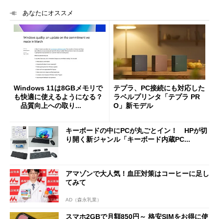
あなたにオススメ
Windows 11は8GBメモリで
テプラ、PC接続にも対応した
も快適に使えるようになる？
ラベルプリンタ「テプラ PR
品質向上への取り...
O」新モデル
キーボードの中にPCが丸ごとイン！ HPが切
り開く新ジャンル「キーボード内蔵PC...
アマゾンで大人気！血圧対策はコーヒーに足し
てみて
AD（森永乳業）
スマホ2GBで月額850円～ 格安SIMをお得に使