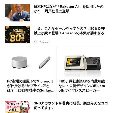
日本HPはなぜ「Rakuten AI」を採用したの
か？ 岡戸社長に直撃
「え、こんなセールやってたの？」80％OFF
以上が続々登場！Amazonの本気が凄すぎる
AD（Amazon）
PC市場の逆風下でMicrosoft
FIIO、同社製DAPを内蔵可能
が仕掛ける“サプライズ”と
なレトロ調デザインのBlueto
は？ 2026年後半のSurface
othワイヤレススピーカー
新製品を予想する
SNSアカウントを着実に成長。実はみんなココ
使ってます。