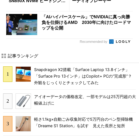
SN850X NVMe ヒートシンク
ーディオプレーヤー
付き」が18％オフの17万508
7円に
「AIハイパースケール」でNVIDIAに真っ向勝
負を仕掛けるAMD 2030年に向けたロードマ
ップを公開
Recommended by
記事ランキング
Snapdragon X2搭載「Surface Laptop 13.8インチ」
「Surface Pro 13インチ」はCopilot+ PCの“完成形”？
外観をじっくりとチェックしてみた
アイオーデータの価格改定、一部モデルは25万円超の大
幅値上げに
軽さ1.1kg×自動ごみ収集対応で5万円台のペン型掃除機
「Dreame S1 Station」を試す 見えた長所と短所