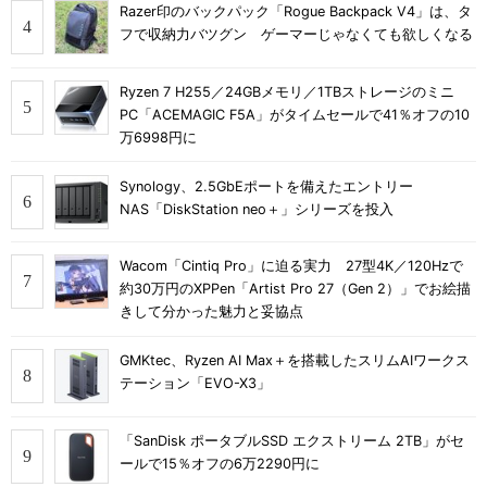
Razer印のバックパック「Rogue Backpack V4」は、タ
フで収納力バツグン ゲーマーじゃなくても欲しくなる
Ryzen 7 H255／24GBメモリ／1TBストレージのミニ
PC「ACEMAGIC F5A」がタイムセールで41％オフの10
万6998円に
Synology、2.5GbEポートを備えたエントリー
NAS「DiskStation neo＋」シリーズを投入
Wacom「Cintiq Pro」に迫る実力 27型4K／120Hzで
約30万円のXPPen「Artist Pro 27（Gen 2）」でお絵描
きして分かった魅力と妥協点
GMKtec、Ryzen AI Max＋を搭載したスリムAIワークス
テーション「EVO-X3」
「SanDisk ポータブルSSD エクストリーム 2TB」がセ
ールで15％オフの6万2290円に