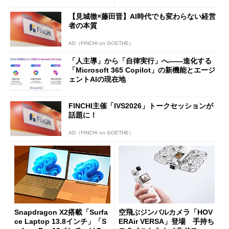
【見城徹×藤田晋】AI時代でも変わらない経営
者の本質
AD（FINCHI on GOETHE）
「人主導」から「自律実行」へ――進化する
「Microsoft 365 Copilot」の新機能とエージ
ェントAIの現在地
FINCHI主催「IVS2026」トークセッションが
話題に！
AD（FINCHI on GOETHE）
Snapdragon X2搭載「Surfa
空飛ぶジンバルカメラ「HOV
ce Laptop 13.8インチ」「S
ERAir VERSA」登場 手持ち