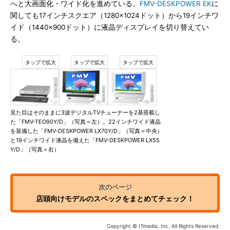
へと大画面化・ワイド化を進めている。
FMV-DESKPOWER EK
に
関しても17インチスクエア（1280×1024ドット）から19インチワ
イド（1440×900ドット）に液晶ディスプレイを切り替えてい
る。
見た目はそのままに3波デジタルTVチューナーを2基搭載し
た「FMV-TEO90Y/D」（写真＝左）。22インチワイド液晶
を装備した「FMV-DESKPOWER LX70Y/D」（写真＝中央）
と19インチワイド液晶を備えた「FMV-DESKPOWER LX55
Y/D」（写真＝右）
店頭向けモデルのスペックをまとめてチェック！
Copyright © ITmedia, Inc. All Rights Reserved.