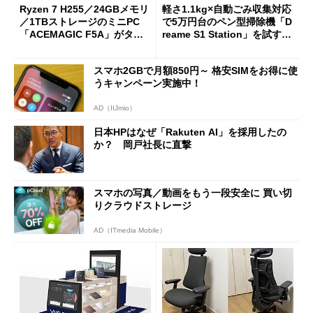
Ryzen 7 H255／24GBメモリ
軽さ1.1kg×自動ごみ収集対応
／1TBストレージのミニPC
で5万円台のペン型掃除機「D
「ACEMAGIC F5A」がタイ
reame S1 Station」を試す
ムセールで41％オフの10万69
見えた長所と短所
98円に
スマホ2GBで月額850円～ 格安SIMをお得に使
うキャンペーン実施中！
AD（IIJmio）
日本HPはなぜ「Rakuten AI」を採用したの
か？ 岡戸社長に直撃
スマホの写真／動画をもう一段安全に 買い切
りクラウドストレージ
AD（ITmedia Mobile）