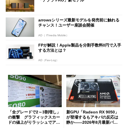
「テプラ PRO」新モデル
arrowsシリーズ最新モデルを発売前に触れる
チャンス！ユーザー座談会開催
AD（ ITmedia Mobile）
FPが解説！Apple製品を分割手数料0円で入手
する方法とは？
AD（Fav-Log）
「全グレードで2～3割増し」
新GPU「Radeon RX 9050」
の衝撃 グラフィックスカー
が登場するもアキバの反応は
ドの値上がりラッシュでアキ
静か――2026年8月最新パー
バの購入制限が深刻化
ツ事情