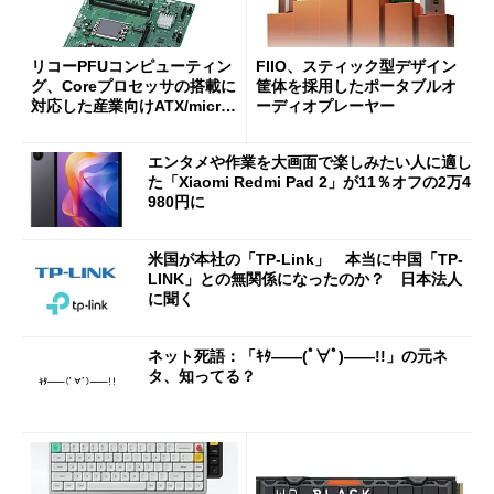
リコーPFUコンピューティン
FIIO、スティック型デザイン
グ、Coreプロセッサの搭載に
筐体を採用したポータブルオ
対応した産業向けATX/micro
ーディオプレーヤー
ATXマザーボード
エンタメや作業を大画面で楽しみたい人に適し
た「Xiaomi Redmi Pad 2」が11％オフの2万4
980円に
米国が本社の「TP-Link」 本当に中国「TP-
LINK」との無関係になったのか？ 日本法人
に聞く
ネット死語：「ｷﾀ――(ﾟ∀ﾟ)――!!」の元ネ
タ、知ってる？