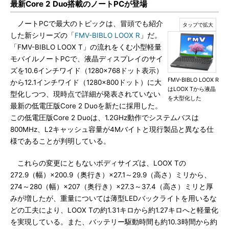
最新Core 2 Duo搭載のノートPCが登場
ノートPCで最大のトピックは、冒頭でも紹介
した新シリーズの「
FMV-BIBLO LOOX R
」だ。
「FMV-BIBLO LOOX T」の流れをくむ小型軽量
モバイルノートPCで、液晶ディスプレイのサイ
ズを10.6インチワイド（1280×768ドット表示）
FMV-BIBLO LOOX R
から12.1インチワイド（1280×800ドット）に大
はLOOX Tから液晶
型化しつつ、現時点で詳細が発表されていない
を大型化した
最新の低電圧版Core 2 Duoを新たに採用した。
この低電圧版Core 2 Duoは、1.2GHz動作でシステムバスは
800MHz、L2キャッシュ容量が4Mバイトと現行製品と異なる仕
様であることが判明している。
これらの変更にともないボディサイズは、LOOX Tの
272.9（幅）×200.9（奥行き）×27.1～29.9（高さ）ミリから、
274～280（幅）×207（奥行き）×27.3～37.4（高さ）ミリと厚
みが増したが、重量については薄型LEDバックライトを用いるな
どの工夫により、LOOX Tの約1.31キロから約1.27キロへと軽量化
を実現している。また、バッテリー駆動時間も約10.3時間から約