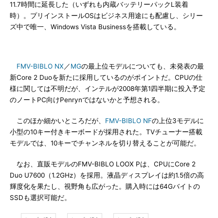
11.7時間に延長した（いずれも内蔵バッテリーパックL装着
時）。プリインストールOSはビジネス用途にも配慮し、シリー
ズ中で唯一、Windows Vista Businessを搭載している。
FMV-BIBLO NX
／
MG
の最上位モデルについても、未発表の最
新Core 2 Duoを新たに採用しているのがポイントだ。CPUの仕
様に関しては不明だが、インテルが2008年第1四半期に投入予定
のノートPC向けPenrynではないかと予想される。
このほか細かいところだが、
FMV-BIBLO NF
の上位3モデルに
小型の10キー付きキーボードが採用された。TVチューナー搭載
モデルでは、10キーでチャンネルを切り替えることが可能だ。
なお、直販モデルのFMV-BIBLO LOOX Pは、CPUにCore 2
Duo U7600（1.2GHz）を採用。液晶ディスプレイは約1.5倍の高
輝度化を果たし、視野角も広がった。購入時には64Gバイトの
SSDも選択可能だ。