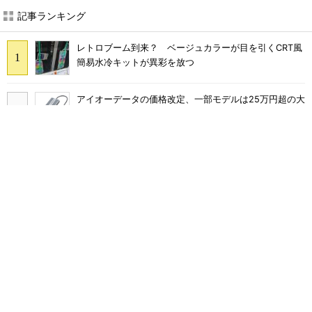
記事ランキング
レトロブーム到来？ ベージュカラーが目を引くCRT風
簡易水冷キットが異彩を放つ
アイオーデータの価格改定、一部モデルは25万円超の大
幅値上げに
三陽合同、NuPhy製ロープロファイルメカニカルキーボ
ード「Air65 V3」「Air100 V3」を発売
GMKtec、Core Ultra 7 258V搭載のミニPC「NucBox
K17 Plus」発表 最大115 TOPSのAI性能を実現
ロジクールのテンキー付きキーボード・ワイヤレス小型
マウスのセット「MK250GRd」がセールで15％オフの
2980円に