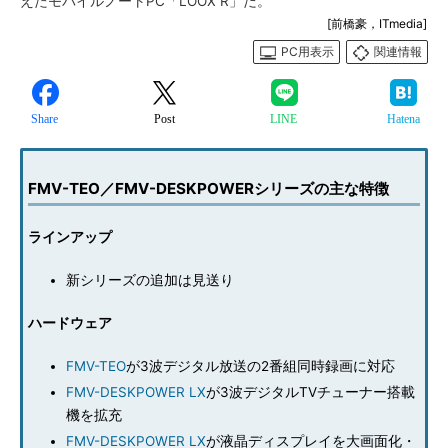
えたモバイルノートPC「LOOX R」だ。
[前橋豪，ITmedia]
PC用表示
関連情報
Share
Post
LINE
Hatena
FMV-TEO／FMV-DESKPOWERシリーズの主な特徴
ラインアップ
新シリーズの追加は見送り
ハードウェア
FMV-TEO
が3波デジタル放送の2番組同時録画に対応
FMV-DESKPOWER LX
が3波デジタルTVチューナー搭載
機を拡充
FMV-DESKPOWER LX
が液晶ディスプレイを大画面化・