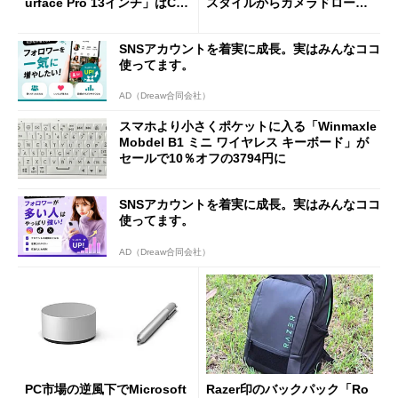
urface Pro 13インチ」はCop
スタイルからカメラドローン
ilot+ PCの“完成形”？ 外観
に合体変形
をじっくりとチェックしてみ
SNSアカウントを着実に成長。実はみんなココ
た
使ってます。
AD（Dreaw合同会社）
スマホより小さくポケットに入る「Winmaxle
Mobdel B1 ミニ ワイヤレス キーボード」が
セールで10％オフの3794円に
SNSアカウントを着実に成長。実はみんなココ
使ってます。
AD（Dreaw合同会社）
PC市場の逆風下でMicrosoft
Razer印のバックパック「Ro