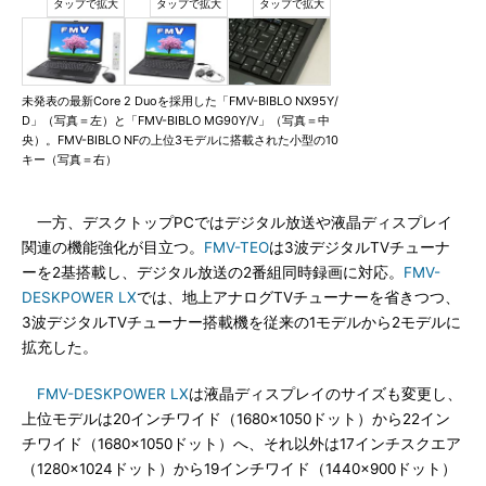
未発表の最新Core 2 Duoを採用した「FMV-BIBLO NX95Y/
D」（写真＝左）と「FMV-BIBLO MG90Y/V」（写真＝中
央）。FMV-BIBLO NFの上位3モデルに搭載された小型の10
キー（写真＝右）
一方、デスクトップPCではデジタル放送や液晶ディスプレイ
関連の機能強化が目立つ。
FMV-TEO
は3波デジタルTVチューナ
ーを2基搭載し、デジタル放送の2番組同時録画に対応。
FMV-
DESKPOWER LX
では、地上アナログTVチューナーを省きつつ、
3波デジタルTVチューナー搭載機を従来の1モデルから2モデルに
拡充した。
FMV-DESKPOWER LX
は液晶ディスプレイのサイズも変更し、
上位モデルは20インチワイド（1680×1050ドット）から22イン
チワイド（1680×1050ドット）へ、それ以外は17インチスクエア
（1280×1024ドット）から19インチワイド（1440×900ドット）