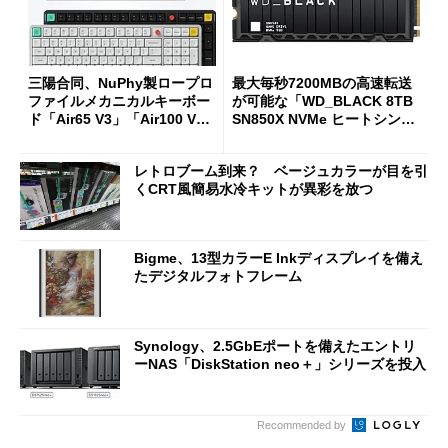
三陽合同、NuPhy製ロープロ
最大毎秒7200MBの高速転送
ファイルメカニカルキーボー
が可能な「WD_BLACK 8TB
ド「Air65 V3」「Air100 V
SN850X NVMe ヒートシンク
3」を発売
付き」が18％オフの17万508
7円に
レトロブーム到来？ ベージュカラーが目を引
くCRT風簡易水冷キットが異彩を放つ
Bigme、13型カラーE Inkディスプレイを備え
たデジタルフォトフレーム
Synology、2.5GbEポートを備えたエントリ
ーNAS「DiskStation neo＋」シリーズを投入
Recommended by