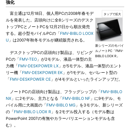
強化
富士通は12月18日、個人用PCの2008年春モデ
ルを発表した。店頭向けに全8シリーズのデスク
トップPCとノートPCを12月21日から順次発売
する。超小型モバイルPCの「
FMV-BIBLO LOOX
U
」は2007年秋冬モデルが継続販売される。
新シリーズのモバイ
ルノートPC「FMV-
デスクトップPCの店頭向け製品は、リビング
BIBLO LOOX R」
PCの「
FMV-TEO
」が2モデル、液晶一体型の主
力機「
FMV-DESKPOWER LX
」が5モデル、液晶一体型のエント
リー機「
FMV-DESKPOWER EK
」が1モデル、セパレート型の
「
FMV-DESKPOWER CE
」が4モデルといったラインアップだ。
ノートPCの店頭向け製品は、フラッグシップの「
FMV-BIBLO
NX
」に2モデル、主力となる「
FMV-BIBLO NF
」に9モデル、モ
バイル用に大画面の「
FMV-BIBLO MG
」を3モデル、新シリーズ
の「
FMV-BIBLO LOOX R
」を2モデル投入する（モデル数は
PowerPoint 2007の有無やカラーバリエーションモデルも含
む）。