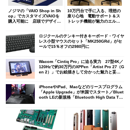
ノジマの「VAIO Shop in Sh
10万円台で手に入る、理想の
op」でカスタマイズVAIOを
座り心地 電動サポート＆ス
購入可能に 店頭でデザイン
トレッチ機能が魅力のエルゴ
や質感を確認しながら購入可
ノミクスチェア「LiberNovo
能
Omni Gen」を試す
ロジクールのテンキー付きキーボード・ワイヤ
レス小型マウスのセット「MK250GRd」がセ
ールで15％オフの2980円に
Wacom「Cintiq Pro」に迫る実力 27型4K／
120Hzで約30万円のXPPen「Artist Pro 27（G
en 2）」でお絵描きして分かった魅力と妥協
点
iPhoneやiPad、Macなどのリースプログラム
「Apple Upgrade」が米国でスタート／Bluet
ooth LEの新規格「Bluetooth High Data Thr
oughput」が明...