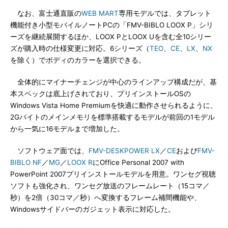
なお、富士通直販の
WEB MART
専用モデルでは、タブレット
機能付き小型モバイルノートPCの「FMV-BIBLO LOOX P」シリ
ーズを継続展開するほか、LOOX PとLOOX Uを含む全10シリー
ズが購入時の仕様変更に対応。6シリーズ（
TEO
、
CE
、
LX
、
NX
を除く）でボディのカラーを選択できる。
全体的にマイナーチェンジが中心のラインアップ構成だが、基
本スペックは底上げされており、プリインストールOSの
Windows Vista Home Premiumを快適に動作させられるように、
2Gバイトのメインメモリを標準搭載するモデルが前回の1モデル
から一気に16モデルまで増加した。
ソフトウェア面では、
FMV-DESKPOWER LX
／
CE
および
FMV-
BIBLO NF
／
MG
／
LOOX R
にOffice Personal 2007 with
PowerPoint 2007プリインストールモデルを用意。ワンセグ視聴
ソフトも強化され、ワンセグ放送のフレームレート（15コマ／
秒）を2倍（30コマ／秒）へ変換するフレーム補間機能や、
Windowsサイドバーのガジェット表示に対応した。