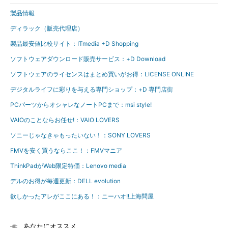
製品情報
ディラック（販売代理店）
製品最安値比較サイト：ITmedia +D Shopping
ソフトウェアダウンロード販売サービス：+D Download
ソフトウェアのライセンスはまとめ買いがお得：LICENSE ONLINE
デジタルライフに彩りを与える専門ショップ：+D 専門店街
PCパーツからオシャレなノートPCまで：msi style!
VAIOのことならお任せ!：VAIO LOVERS
ソニーじゃなきゃもったいない！：SONY LOVERS
FMVを安く買うならここ！：FMVマニア
ThinkPadがWeb限定特価：Lenovo media
デルのお得が毎週更新：DELL evolution
欲しかったアレがここにある！：ニーハオ!!上海問屋
あなたにオススメ