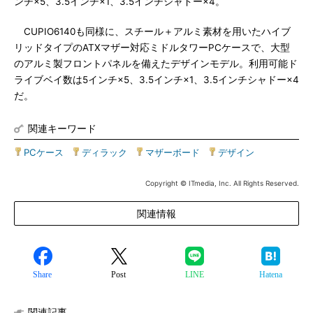
ンチ×5、3.5インチ×1、3.5インチシャドー×4。
CUPIO6140も同様に、スチール＋アルミ素材を用いたハイブ
リッドタイプのATXマザー対応ミドルタワーPCケースで、大型
のアルミ製フロントパネルを備えたデザインモデル。利用可能ド
ライブベイ数は5インチ×5、3.5インチ×1、3.5インチシャドー×4
だ。
関連キーワード
PCケース
|
ディラック
|
マザーボード
|
デザイン
Copyright © ITmedia, Inc. All Rights Reserved.
関連情報
Share
Post
LINE
Hatena
関連記事