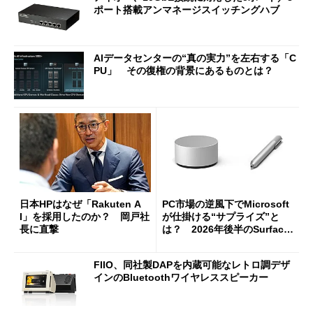
ポート搭載アンマネージスイッチングハブ
AIデータセンターの“真の実力”を左右する「C
PU」 その復権の背景にあるものとは？
日本HPはなぜ「Rakuten A
PC市場の逆風下でMicrosoft
I」を採用したのか？ 岡戸社
が仕掛ける“サプライズ”と
長に直撃
は？ 2026年後半のSurface
新製品を予想する
FIIO、同社製DAPを内蔵可能なレトロ調デザ
インのBluetoothワイヤレススピーカー