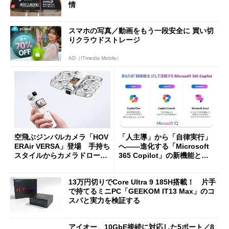
情
スマホの写真／動画をもう一段安全に 買い切
りクラウドストレージ
AD（ITmedia Mobile）
空飛ぶジンバルカメラ「HOV
「人主導」から「自律実行」
ERAir VERSA」登場 手持ち
へ――進化する「Microsoft
スタイルからカメラドローン
365 Copilot」の新機能とエ
に合体変形
ージェントAIの現在地
13万円切りでCore Ultra 9 185H搭載！ 片手
で持てるミニPC「GEEKOM IT13 Max」のコ
スパと実力を検証する
アイオー、10GbE接続に対応した5ポート／8