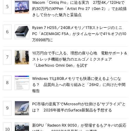
Wacom「Cintiq Pro」に迫る実力 27型4K／120Hzで
約30万円のXPPen「Artist Pro 27（Gen 2）」でお絵描
きして分かった魅力と妥協点
Ryzen 7 H255／24GBメモリ／1TBストレージのミニ
PC「ACEMAGIC F5A」がタイムセールで41％オフの10
万6998円に
10万円台で手に入る、理想の座り心地 電動サポート＆
ストレッチ機能が魅力のエルゴノミクスチェア
「LiberNovo Omni Gen」を試す
Windows 11は8GBメモリでも快適に使えるようにな
る？ 品質向上への取り組みと「26H2」に向けた中間
報告
PC市場の逆風下でMicrosoftが仕掛ける“サプライズ”と
は？ 2026年後半のSurface新製品を予想する
新GPU「Radeon RX 9050」が登場するもアキバの反応