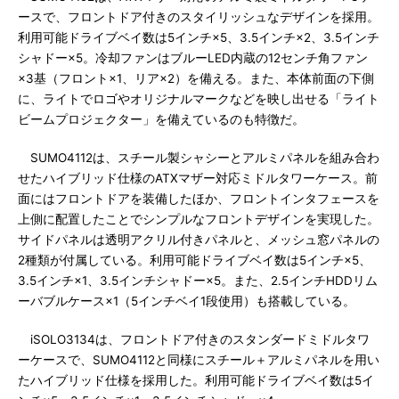
ースで、フロントドア付きのスタイリッシュなデザインを採用。
利用可能ドライブベイ数は5インチ×5、3.5インチ×2、3.5インチ
シャドー×5。冷却ファンはブルーLED内蔵の12センチ角ファン
×3基（フロント×1、リア×2）を備える。また、本体前面の下側
に、ライトでロゴやオリジナルマークなどを映し出せる「ライト
ビームプロジェクター」を備えているのも特徴だ。
SUMO4112は、スチール製シャシーとアルミパネルを組み合わ
せたハイブリッド仕様のATXマザー対応ミドルタワーケース。前
面にはフロントドアを装備したほか、フロントインタフェースを
上側に配置したことでシンプルなフロントデザインを実現した。
サイドパネルは透明アクリル付きパネルと、メッシュ窓パネルの
2種類が付属している。利用可能ドライブベイ数は5インチ×5、
3.5インチ×1、3.5インチシャドー×5。また、2.5インチHDDリム
ーバブルケース×1（5インチベイ1段使用）も搭載している。
iSOLO3134は、フロントドア付きのスタンダードミドルタワ
ーケースで、SUMO4112と同様にスチール＋アルミパネルを用い
たハイブリッド仕様を採用した。利用可能ドライブベイ数は5イ