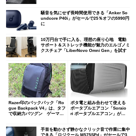
oughput」が明...
騒音を気にせず長時間使用できる「Anker So
undcore P40i」がセールで25％オフの5990円
に
10万円台で手に入る、理想の座り心地 電動
サポート＆ストレッチ機能が魅力のエルゴノミ
クスチェア「LiberNovo Omni Gen」を試す
Razer印のバックパック「Ro
ポタ電と組み合わせて使える
gue Backpack V4」は、タフ
ポータブルエアコン「Soraio
で収納力バツグン ゲーマー
ri ポータブルエアコン」がセ
じゃなくても欲しくなる
ールで16％オフの2万9980円
に
手首を動かさず静かなクリック音で作業に集中
できる「ロジクール M575SPd」がセールで3