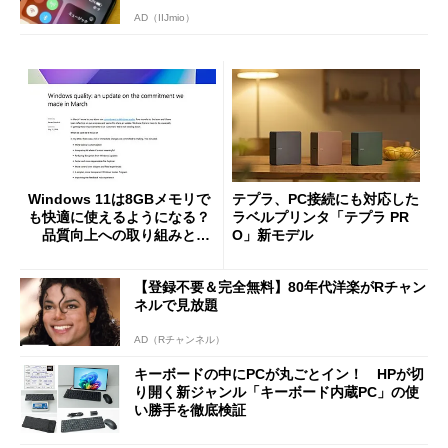
AD（IIJmio）
Windows 11は8GBメモリで
テプラ、PC接続にも対応した
も快適に使えるようになる？
ラベルプリンタ「テプラ PR
品質向上への取り組みと
O」新モデル
「26H2」に向けた中間報告
【登録不要＆完全無料】80年代洋楽がRチャン
ネルで見放題
AD（Rチャンネル）
キーボードの中にPCが丸ごとイン！ HPが切
り開く新ジャンル「キーボード内蔵PC」の使
い勝手を徹底検証