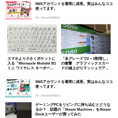
SNSアカウントを着実に成長。実はみんなココ
使ってます。
AD（Dreaw合同会社）
スマホより小さくポケットに
「全グレードで2～3割増し」
入る「Winmaxle Mobdel B1
の衝撃 グラフィックスカー
ミニ ワイヤレス キーボー
ドの値上がりラッシュでアキ
ド」がセールで10％オフの37
バの購入制限が深刻化
94円に
SNSアカウントを着実に成長。実はみんなココ
使ってます。
AD（Dreaw合同会社）
ゲーミングPCをリビングに持ち込むとどうな
るか？ 話題の「Steam Machine」をSteam
Deckユーザーが買ってみた