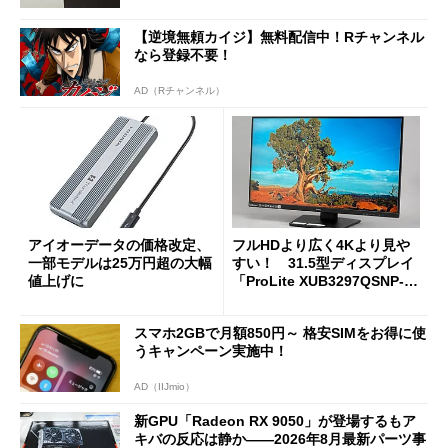
【逆境無頼カイジ】無料配信中！Rチャンネル
なら登録不要！
AD（Rチャンネル）
アイオーデータの価格改定、
フルHDより広く4Kより見や
一部モデルは25万円超の大幅
すい！ 31.5型ディスプレイ
値上げに
「ProLite XUB3297QSNP-B
1J」がテレワークにピッタリ
な理由
スマホ2GBで月額850円～ 格安SIMをお得に使
うキャンペーン実施中！
AD（IIJmio）
新GPU「Radeon RX 9050」が登場するもア
キバの反応は静か――2026年8月最新パーツ事