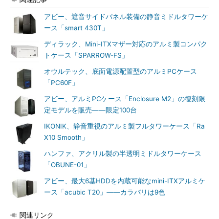
アビー、遮音サイドパネル装備の静音ミドルタワーケ
ース「smart 430T」
ディラック、Mini-ITXマザー対応のアルミ製コンパク
トケース「SPARROW-FS」
オウルテック、底面電源配置型のアルミPCケース
「PC60F」
アビー、アルミPCケース「Enclosure M2」の復刻限
定モデルを販売――限定100台
IKONIK、静音重視のアルミ製フルタワーケース「Ra
X10 Smooth」
ハンファ、アクリル製の半透明ミドルタワーケース
「OBUNE-01」
アビー、最大6基HDDを内蔵可能なmini-ITXアルミケ
ース「acubic T20」――カラバリは9色
関連リンク