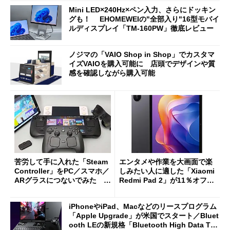
Mini LED×240Hz×ペン入力、さらにドッキン
グも！ EHOMEWEIの"全部入り"16型モバイ
ルディスプレイ「TM-160PW」徹底レビュー
ノジマの「VAIO Shop in Shop」でカスタマ
イズVAIOを購入可能に 店頭でデザインや質
感を確認しながら購入可能
苦労して手に入れた「Steam
エンタメや作業を大画面で楽
Controller」をPC／スマホ／
しみたい人に適した「Xiaomi
ARグラスにつないでみた ゲ
Redmi Pad 2」が11％オフの
ーム体験や実用性は？
2万4980円に
iPhoneやiPad、Macなどのリースプログラム
「Apple Upgrade」が米国でスタート／Bluet
ooth LEの新規格「Bluetooth High Data Thr