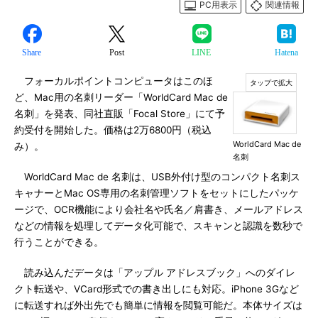
PC用表示
関連情報
Share
Post
LINE
Hatena
フォーカルポイントコンピュータはこのほ
ど、Mac用の名刺リーダー「WorldCard Mac de
名刺」を発表、同社直販「Focal Store」にて予
約受付を開始した。価格は2万6800円（税込
WorldCard Mac de
み）。
名刺
WorldCard Mac de 名刺は、USB外付け型のコンパクト名刺ス
キャナーとMac OS専用の名刺管理ソフトをセットにしたパッケ
ージで、OCR機能により会社名や氏名／肩書き、メールアドレス
などの情報を処理してデータ化可能で、スキャンと認識を数秒で
行うことができる。
読み込んだデータは「アップル アドレスブック」へのダイレ
クト転送や、VCard形式での書き出しにも対応。iPhone 3Gなど
に転送すれば外出先でも簡単に情報を閲覧可能だ。本体サイズは