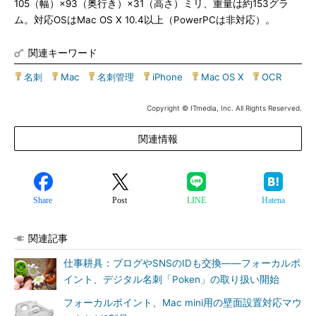
105（幅）×93（奥行き）×31（高さ）ミリ、重量は約153グラ
ム。対応OSはMac OS X 10.4以上（PowerPCは非対応）。
関連キーワード
名刺
|
Mac
|
名刺管理
|
iPhone
|
Mac OS X
|
OCR
Copyright © ITmedia, Inc. All Rights Reserved.
関連情報
Share
Post
LINE
Hatena
関連記事
仕事耕具：ブログやSNSのIDも交換――フォーカルポ
イント、デジタル名刺「Poken」の取り扱い開始
フォーカルポイント、Mac mini用の壁面設置対応マウ