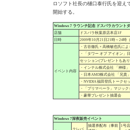
ロソフト社長の樋口泰行氏を迎え
開始する。
Windows 7 ラウンチ記念 ドスパラカウン
店舗
ドスパラ秋葉原店本店1F
日時
2009年10月21日21時～24
・古谷徹氏 × 高橋敏也氏による
・「タワー オブ アイオン」
セッション(プレゼントもあり
・インテル株式会社 「神様」
イベント内容
・日本AMD株式会社 「兄
・NVIDIA 福田登氏トークセ
・「プリマベーラ」マジック
・豪華プレゼント抽選会
Windows 7深夜販売イベント
抽選券配布（事前
1号店
クレバ