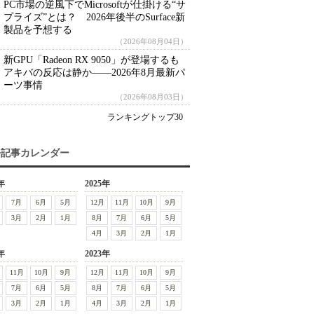
PC市場の逆風下でMicrosoftが仕掛ける“サ
プライズ”とは？ 2026年後半のSurface新
製品を予想する
（2026年08月04日）
新GPU「Radeon RX 9050」が登場するも
アキバの反応は静か――2026年8月最新パ
ーツ事情
（2026年08月03日）
ランキングトップ30
去記事カレンダー
年
2025年
7月
6月
5月
12月
11月
10月
9月
3月
2月
1月
8月
7月
6月
5月
4月
3月
2月
1月
年
2023年
11月
10月
9月
12月
11月
10月
9月
7月
6月
5月
8月
7月
6月
5月
3月
2月
1月
4月
3月
2月
1月