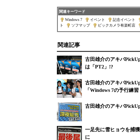
関連キーワード
Windows 7
|
イベント
|
記念イベント
|
ト
|
ソフマップ
|
ビックカメラ有楽町店
|
関連記事
古田雄介のアキバPickU
は「PT2」!?
古田雄介のアキバPick
「Windows 7の予行練
古田雄介のアキバPick
一足先に雪ヒョウを捕獲!!
に