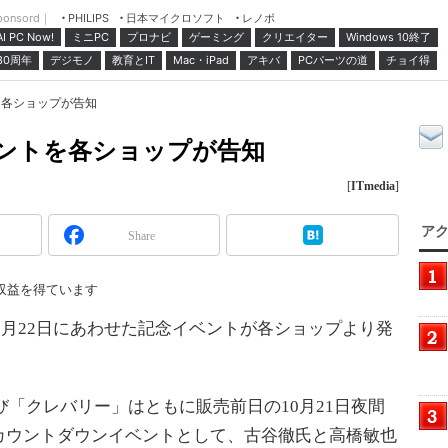
ponsord｜
日本マイクロソフト
レノボ
PHILIPS
ミニPC
プロナビ
ゲーミング
クリエイター
Windows 10終了
AI PC Now!
30周年
デジモノ
教育とIT
Mac・iPad
アキバ
PCパーツの道
チョイ得
トを各ショップが告知
イベントを各ショップが告知
[
ITmedia
]
アク
Share
収益を得ています
る10月22日にあわせた記念イベントが各ショップより発
「クレバリー」はともに販売前日の10月21日夜間
カウントダウンイベントとして、古谷徹氏と高橋敏也