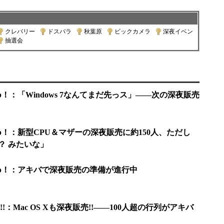
クレバリー
|
ドスパラ
|
秋葉原
|
ビックカメラ
|
深夜イベン
抽選会
p！：「Windows 7なんてまだ先っス」――次の深夜販売
Up！：新型CPU＆マザーの深夜販売に約150人、ただし
習？ みたいな」
Up！：アキバで深夜販売の準備が進行中
：Mac OS Xも深夜販売!!――100人超の行列がアキバ