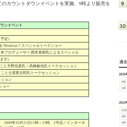
てのカウントダウンイベントを実施、9時より販売を
トダウンイベント
時（予定）
 Windows 7 スペシャルトークショー
日本プロデューサー 西本直樹氏によるスペシャル
ます)
過
こと天野信彦氏 × 高橋敏也氏トークセッション
貴」こと土居憲太郎氏トークセッション
2026
ッション
8月
ショー
4月
2024
12月
8月
 2009年10月21日11時～23時、2号店／インターネ
4月