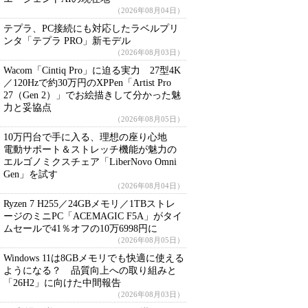
（2026年08月04日）
テプラ、PC接続にも対応したラベルプリ
ンタ「テプラ PRO」新モデル
（2026年08月03日）
Wacom「Cintiq Pro」に迫る実力 27型4K
／120Hzで約30万円のXPPen「Artist Pro
27（Gen 2）」でお絵描きして分かった魅
力と妥協点
（2026年08月05日）
10万円台で手に入る、理想の座り心地
電動サポート＆ストレッチ機能が魅力の
エルゴノミクスチェア「LiberNovo Omni
Gen」を試す
（2026年08月04日）
Ryzen 7 H255／24GBメモリ／1TBストレ
ージのミニPC「ACEMAGIC F5A」がタイ
ムセールで41％オフの10万6998円に
（2026年08月05日）
Windows 11は8GBメモリでも快適に使える
ようになる？ 品質向上への取り組みと
「26H2」に向けた中間報告
（2026年08月03日）