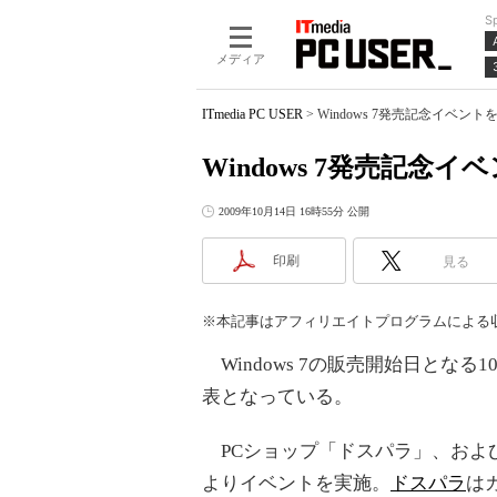
S
メディア
ITmedia PC USER
>
Windows 7発売記念イベン
Windows 7発売記念
2009年10月14日 16時55分 公開
印刷
見る
※本記事はアフィリエイトプログラムによる
Windows 7の販売開始日とな
表となっている。
PCショップ「ドスパラ」、および
よりイベントを実施。
ドスパラ
は