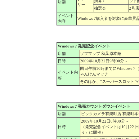
清算）
ット
店舗
リー
抽選会
2号店
イベント
Windows 7購入者を対象に豪華
内容
Windows 7 発売記念イベント
店舗
ソフマップ 秋葉原本館
日時
2009年10月22日9時00分～
同日午前10時までにWindow
イベント内
ゃんけんマッチ
容
そのほか、“スーパースロット”
Windows 7 発売カウントダウンイベント
店舗
ビックカメラ有楽町店 有楽町本
2009年10月22日8時30分～
日時
（発売記念イベントは10月22 日
り）に開催）