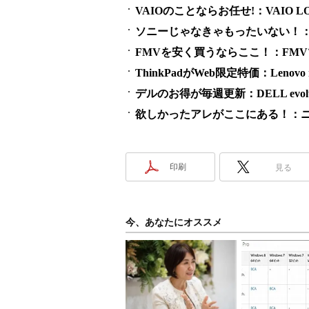
VAIOのことならお任せ!：VAIO LO
ソニーじゃなきゃもったいない！：SO
FMVを安く買うならここ！：FM
ThinkPadがWeb限定特価：Lenovo m
デルのお得が毎週更新：DELL evolut
欲しかったアレがここにある！：ニ
印刷
見る
今、あなたにオススメ