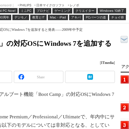
ponsord｜
日本マイクロソフト
レノボ
PHILIPS
ミニPC
プロナビ
ゲーミング
クリエイター
Windows 10終了
AI PC Now!
30周年
デジモノ
教育とIT
Mac・iPad
アキバ
PCパーツの道
チョイ得
対応OSにWindows 7を追加すると発表――2009年中予定
p」の対応OSにWindows 7を追加する
[
ITmedia
]
アク
Share
ルブート機能「Boot Camp」の対応OSにWindows 7
Premium／Professional／Ultimateで、年内中にサ
お以下のモデルについては非対応となる、としてい