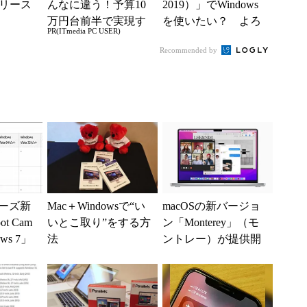
リリース
んなに違う！予算10
2019）」でWindows
万円台前半で実現す
を使いたい？ よろ
PR(ITmedia PC USER)
る快適PCライフ
しい、Boot Ca...
Recommended by
リーズ新
Mac＋Windowsで“い
macOSの新バージョ
t Cam
いとこ取り”をする方
ン「Monterey」（モ
ws 7」
法
ントレー）が提供開
ず
始 一部の新機能は
後日対応