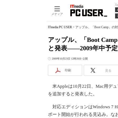
S
メディア
ITmedia PC USER
>
アップル、「Boot Camp」の
アップル、「Boot Cam
と発表――2009年中予定
2009年10月23日 12時26分 公開
印刷
見る
米Appleは10月22日、Mac用デュア
を追加すると発表した。
対応エディションはWindows 7 Home 
ポート開始が行われる見込み。な