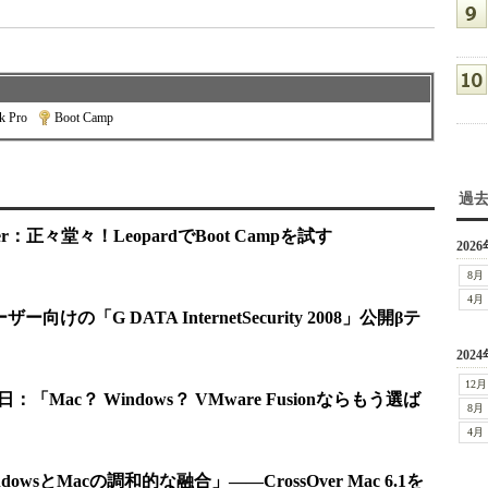
k Pro
|
Boot Camp
過
r：正々堂々！LeopardでBoot Campを試す
2026
8月
4月
ザー向けの「G DATA InternetSecurity 2008」公開βテ
2024
12月
「Mac？ Windows？ VMware Fusionならもう選ば
8月
4月
wsとMacの調和的な融合」――CrossOver Mac 6.1を