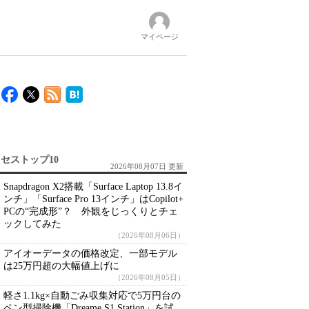
マイページ
セストップ10
2026年08月07日 更新
Snapdragon X2搭載「Surface Laptop 13.8イ
ンチ」「Surface Pro 13インチ」はCopilot+
PCの“完成形”？ 外観をじっくりとチェ
ックしてみた
（2026年08月06日）
アイオーデータの価格改定、一部モデル
は25万円超の大幅値上げに
（2026年08月05日）
軽さ1.1kg×自動ごみ収集対応で5万円台の
ペン型掃除機「Dreame S1 Station」を試