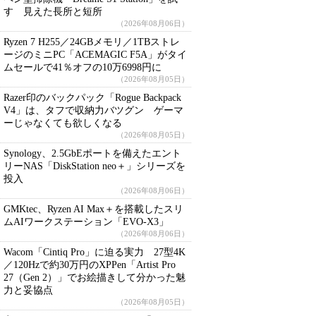
す 見えた長所と短所
（2026年08月06日）
Ryzen 7 H255／24GBメモリ／1TBストレ
ージのミニPC「ACEMAGIC F5A」がタイ
ムセールで41％オフの10万6998円に
（2026年08月05日）
Razer印のバックパック「Rogue Backpack
V4」は、タフで収納力バツグン ゲーマ
ーじゃなくても欲しくなる
（2026年08月05日）
Synology、2.5GbEポートを備えたエント
リーNAS「DiskStation neo＋」シリーズを
投入
（2026年08月06日）
GMKtec、Ryzen AI Max＋を搭載したスリ
ムAIワークステーション「EVO-X3」
（2026年08月06日）
Wacom「Cintiq Pro」に迫る実力 27型4K
／120Hzで約30万円のXPPen「Artist Pro
27（Gen 2）」でお絵描きして分かった魅
力と妥協点
（2026年08月05日）