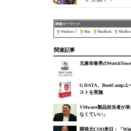
関連キーワード
Windows 7
|
Mac
|
MacBook
|
MacBoo
関連記事
元麻布春男のWatchTowe
G DATA、BootCampユー
ストを実施
VMware製品担当者が来日：
なくていい」
開発元COO来日：「Windo