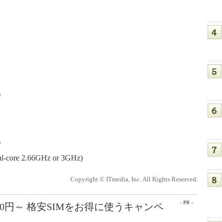
)
)
al-core 2.66GHz or 3GHz)
Copyright © ITmedia, Inc. All Rights Reserved.
- PR -
50円～ 格安SIMをお得に使うキャンペ