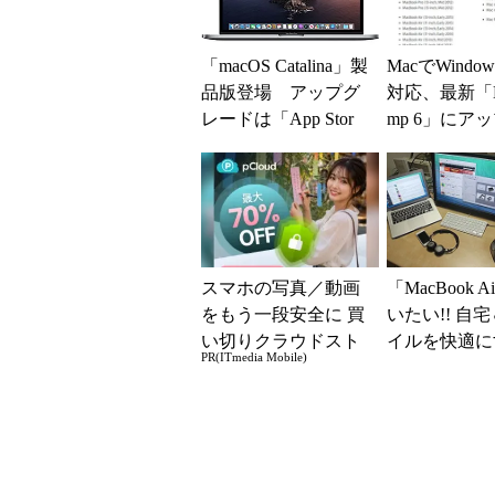
「macOS Catalina」製
MacでWindow
品版登場 アップグ
対応、最新「Bo
レードは「App Stor
mp 6」にア
e」から
ト
スマホの写真／動画
「MacBook 
をもう一段安全に 買
いたい!! 自
い切りクラウドスト
イルを快適に
PR(ITmedia Mobile)
レージ
のアクセサリー 