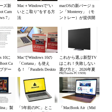
リーズ新
Mac＋Windowsで“い
macOSの新バージョ
t Cam
いとこ取り”をする方
ン「Monterey」（モ
ws 7」
法
ントレー）が提供開
ず
始 一部の新機能は
後日対応
s 10に
MacでWindows 10の
これから選ぶ新型TV
ot Ca
「Cortana」も使え
はこれ！失敗しない
ップデー
る！ 「Parallels Deskto
選び方と、2026年夏
PR(ITmedia PC USER)
p 1...
の一押しモデル
lina」製
「5年前のPC」とこ
「MacBook Air（Mid