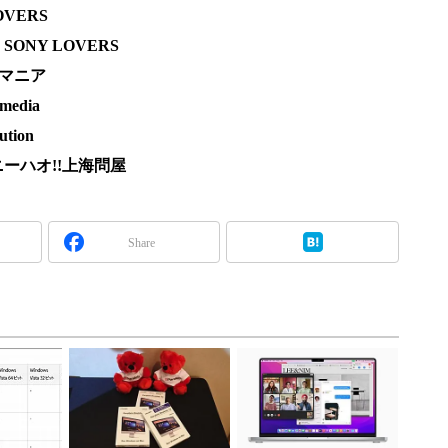
VERS
NY LOVERS
Vマニア
edia
ion
ーハオ!!上海問屋
Share