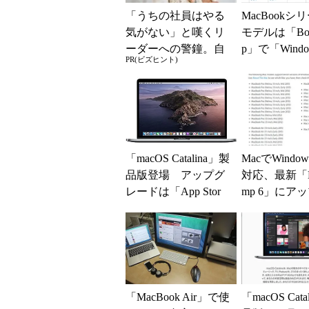
「うちの社員はやる
MacBookシ
気がない」と嘆くリ
モデルは「Boo
ーダーへの警鐘。自
p」で「Windo
PR(ビズヒント)
律型組織をつくる前
をサポートせ
に外せない、たった
一つの順番
「macOS Catalina」製
MacでWindow
品版登場 アップグ
対応、最新「Bo
レードは「App Stor
mp 6」にア
e」から
ト
「MacBook Air」で使
「macOS Cata