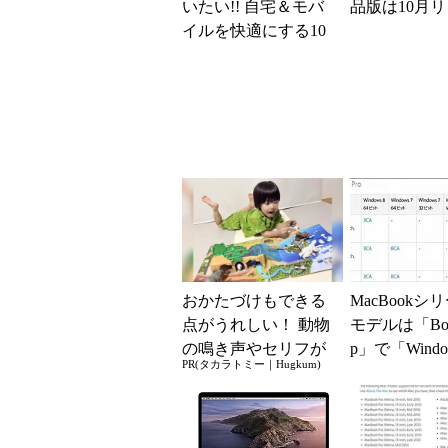
いたい!! 自宅＆モバ
品版は10月
イルを快適にする10
のアクセサリー (1/3)
おかたづけもできる
MacBookシ
点がうれしい！ 動物
モデルは「Boo
の鳴き声やセリフが
p」で「Windo
PR(タカラトミー｜Hugkum)
盛りだくさんの「ア
をサポートせ
ニア サウンドいっ
ぱい！ ...