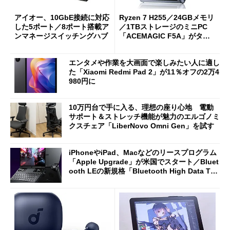
アイオー、10GbE接続に対応
Ryzen 7 H255／24GBメモリ
した5ポート／8ポート搭載ア
／1TBストレージのミニPC
ンマネージスイッチングハブ
「ACEMAGIC F5A」がタイ
ムセールで41％オフの10万69
98円に
エンタメや作業を大画面で楽しみたい人に適し
た「Xiaomi Redmi Pad 2」が11％オフの2万4
980円に
10万円台で手に入る、理想の座り心地 電動
サポート＆ストレッチ機能が魅力のエルゴノミ
クスチェア「LiberNovo Omni Gen」を試す
iPhoneやiPad、Macなどのリースプログラム
「Apple Upgrade」が米国でスタート／Bluet
ooth LEの新規格「Bluetooth High Data Thr
oughput」が明...