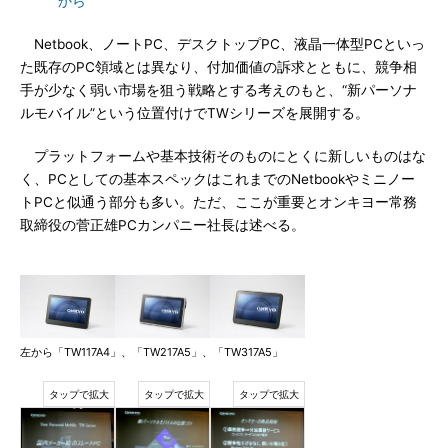
から
Netbook、ノートPC、デスクトップPC、液晶一体型PCといっ
た既存のPC領域とは異なり、付加価値の訴求とともに、競争相
手が少なく弱い市場を狙う戦略とする考えのもと、“新パーソナ
ルモバイル”という位置付けでTWシリーズを展開する。
プラットフォームや基本技術そのものにとくに新しいものはな
く、PCとしての基本スペックはこれまでのNetbookやミニノー
トPCと似通う部分も多い。ただ、ここが重要とオンキヨー常務
取締役の菅正雄PCカンパニー社長は述べる。
左から「TW117A4」、「TW217A5」、「TW317A5」