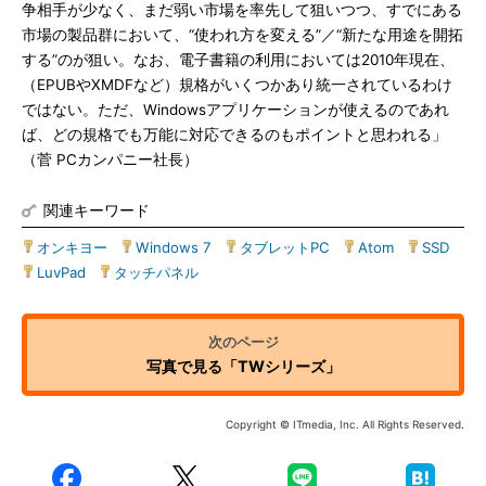
争相手が少なく、まだ弱い市場を率先して狙いつつ、すでにある
市場の製品群において、“使われ方を変える”／“新たな用途を開拓
する”のが狙い。なお、電子書籍の利用においては2010年現在、
（EPUBやXMDFなど）規格がいくつかあり統一されているわけ
ではない。ただ、Windowsアプリケーションが使えるのであれ
ば、どの規格でも万能に対応できるのもポイントと思われる」
（菅 PCカンパニー社長）
関連キーワード
オンキヨー
|
Windows 7
|
タブレットPC
|
Atom
|
SSD
|
LuvPad
|
タッチパネル
写真で見る「TWシリーズ」
Copyright © ITmedia, Inc. All Rights Reserved.