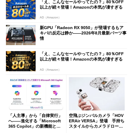
「え、こんなセールやってたの？」80％OFF
以上が続々登場！Amazonの本気が凄すぎる
AD（Amazon）
新GPU「Radeon RX 9050」が登場するもア
キバの反応は静か――2026年8月最新パーツ事
情
「え、こんなセールやってたの？」80％OFF
以上が続々登場！Amazonの本気が凄すぎる
AD（Amazon）
「人主導」から「自律実行」
空飛ぶジンバルカメラ「HOV
へ――進化する「Microsoft
ERAir VERSA」登場 手持ち
365 Copilot」の新機能とエ
スタイルからカメラドローン
ージェントAIの現在地
に合体変形