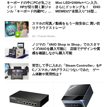
キーボードの中にPCが丸ごと
Mini LED×240Hz×ペン入力、
イン！ HPが切り開く新ジャ
さらにドッキングも！ EHO
ンル「キーボード内蔵PC」の
MEWEIの"全部入り"16型モ
使い勝手を徹底検証
バイルディスプレイ「TM-16
0PW」徹底レビュー
スマホの写真／動画をもう一段安全に 買い切
りクラウドストレージ
AD（ITmedia Mobile）
ノジマの「VAIO Shop in Shop」でカスタマ
イズVAIOを購入可能に 店頭でデザインや質
感を確認しながら購入可能
苦労して手に入れた「Steam Controller」をP
C／スマホ／ARグラスにつないでみた ゲー
ム体験や実用性は？