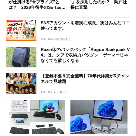
が仕掛ける“サプライズ”と
I」を採用したのか？ 岡戸社
は？ 2026年後半のSurface
長に直撃
新製品を予想する
SNSアカウントを着実に成長。実はみんなココ
使ってます。
AD（Dreaw合同会社）
Razer印のバックパック「Rogue Backpack V
4」は、タフで収納力バツグン ゲーマーじゃ
なくても欲しくなる
【登録不要＆完全無料】70年代洋楽がRチャン
ネルで見放題
AD（Rチャンネル）