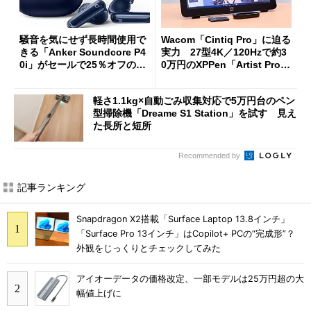
騒音を気にせず長時間使用で
Wacom「Cintiq Pro」に迫る
きる「Anker Soundcore P4
実力 27型4K／120Hzで約3
0i」がセールで25％オフの59
0万円のXPPen「Artist Pro 2
90円に
7（Gen 2）」でお絵描きして
分かった魅力と妥協点
軽さ1.1kg×自動ごみ収集対応で5万円台のペン
型掃除機「Dreame S1 Station」を試す 見え
た長所と短所
Recommended by
記事ランキング
Snapdragon X2搭載「Surface Laptop 13.8インチ」
「Surface Pro 13インチ」はCopilot+ PCの“完成形”？
外観をじっくりとチェックしてみた
アイオーデータの価格改定、一部モデルは25万円超の大
幅値上げに