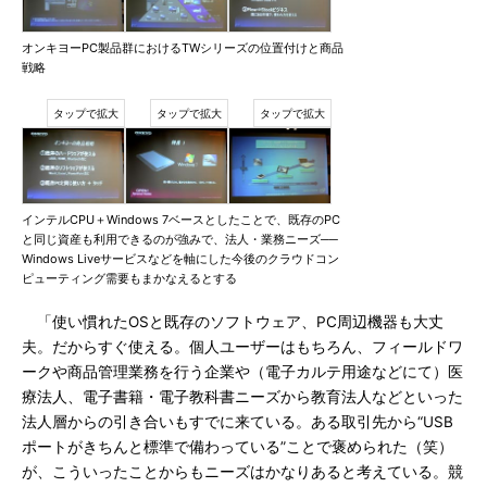
オンキヨーPC製品群におけるTWシリーズの位置付けと商品
戦略
インテルCPU＋Windows 7ベースとしたことで、既存のPC
と同じ資産も利用できるのが強みで、法人・業務ニーズ──
Windows Liveサービスなどを軸にした今後のクラウドコン
ピューティング需要もまかなえるとする
「使い慣れたOSと既存のソフトウェア、PC周辺機器も大丈
夫。だからすぐ使える。個人ユーザーはもちろん、フィールドワ
ークや商品管理業務を行う企業や（電子カルテ用途などにて）医
療法人、電子書籍・電子教科書ニーズから教育法人などといった
法人層からの引き合いもすでに来ている。ある取引先から“USB
ポートがきちんと標準で備わっている”ことで褒められた（笑）
が、こういったことからもニーズはかなりあると考えている。競