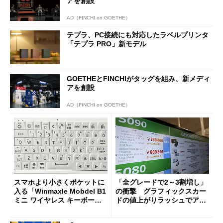
アを創設
AD（FINCHI on GOETHE）
テプラ、PC接続にも対応したラベルプリンタ
「テプラ PRO」新モデル
GOETHEとFINCHIがタッグを組み、新メディ
アを創設
AD（FINCHI on GOETHE）
スマホより小さくポケットに
「全グレードで2～3割増し」
入る「Winmaxle Mobdel B1
の衝撃 グラフィックスカー
ミニ ワイヤレス キーボー
ドの値上がりラッシュでアキ
ド」がセールで10％オフの37
バの購入制限が深刻化
94円に