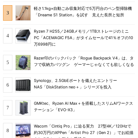
軽さ1.1kg×自動ごみ収集対応で5万円台のペン型掃除機
「Dreame S1 Station」を試す 見えた長所と短所
Ryzen 7 H255／24GBメモリ／1TBストレージのミニ
PC「ACEMAGIC F5A」がタイムセールで41％オフの10
万6998円に
Razer印のバックパック「Rogue Backpack V4」は、タ
フで収納力バツグン ゲーマーじゃなくても欲しくなる
Synology、2.5GbEポートを備えたエントリー
NAS「DiskStation neo＋」シリーズを投入
GMKtec、Ryzen AI Max＋を搭載したスリムAIワークス
テーション「EVO-X3」
Wacom「Cintiq Pro」に迫る実力 27型4K／120Hzで
約30万円のXPPen「Artist Pro 27（Gen 2）」でお絵描