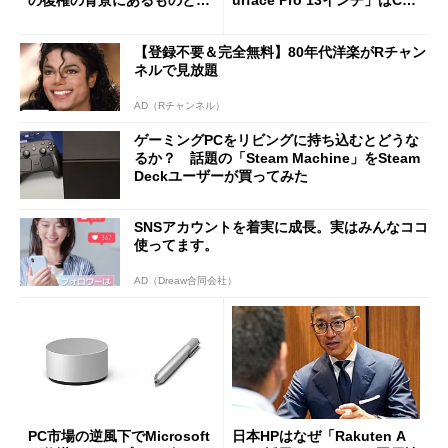
の復権の背景にあるものと
urface Pro 13インチ」はCop
は？
ilot+ PCの“完成形”？ 外観
をじっくりとチェックしてみ
【登録不要＆完全無料】80年代洋楽がRチャン
た
ネルで見放題
AD（Rチャンネル）
ゲーミングPCをリビングに持ち込むとどうな
るか？ 話題の「Steam Machine」をSteam
Deckユーザーが買ってみた
SNSアカウントを着実に成長。実はみんなココ
使ってます。
AD（Dreaw合同会社）
PC市場の逆風下でMicrosoft
日本HPはなぜ「Rakuten A