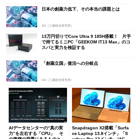
日本の創薬力低下、その本当の課題とは
AD（三菱総合研究所）
13万円切りでCore Ultra 9 185H搭載！ 片手
で持てるミニPC「GEEKOM IT13 Max」のコ
スパと実力を検証する
「創薬立国」復活への分岐点
AD（三菱総合研究所）
AIデータセンターの“真の実
Snapdragon X2搭載「Surfa
力”を左右する「CPU」 そ
ce Laptop 13.8インチ」「S