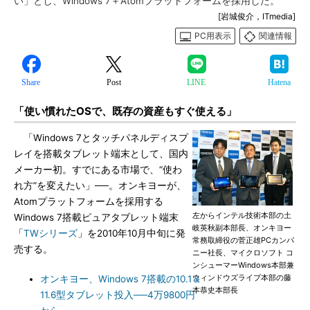
い」とし、Windows 7＋Atomプラットフォームを採用した。
[岩城俊介，ITmedia]
PC用表示
関連情報
Share
Post
LINE
Hatena
「使い慣れたOSで、既存の資産もすぐ使える」
「Windows 7とタッチパネルディスプ
レイを搭載タブレット端末として、国内
メーカー初。すでにある市場で、“使わ
れ方”を変えたい」──。オンキヨーが、
Atomプラットフォームを採用する
左からインテル技術本部の土
Windows 7搭載ピュアタブレット端末
岐英秋副本部長、オンキヨー
「
TWシリーズ
」を2010年10月中旬に発
常務取締役の菅正雄PCカンパ
売する。
ニー社長、マイクロソフト コ
ンシューマーWindows本部兼
ウィンドウズライブ本部の藤
オンキヨー、Windows 7搭載の10.1＆
本恭史本部長
11.6型タブレット投入──4万9800円