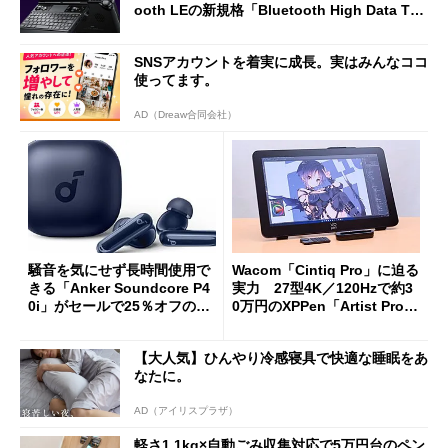
ooth LEの新規格「Bluetooth High Data Thr
oughput」が明...
SNSアカウントを着実に成長。実はみんなココ
使ってます。
AD（Dreaw合同会社）
騒音を気にせず長時間使用で
Wacom「Cintiq Pro」に迫る
きる「Anker Soundcore P4
実力 27型4K／120Hzで約3
0i」がセールで25％オフの59
0万円のXPPen「Artist Pro 2
90円に
7（Gen 2）」でお絵描きして
分かった魅力と妥協点
【大人気】ひんやり冷感寝具で快適な睡眠をあ
なたに。
AD（アイリスプラザ）
軽さ1.1kg×自動ごみ収集対応で5万円台のペン