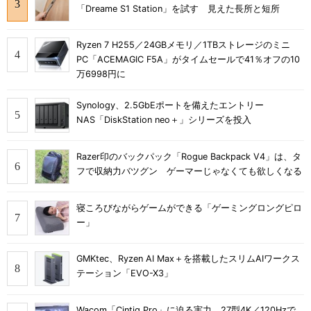
「Dreame S1 Station」を試す 見えた長所と短所
Ryzen 7 H255／24GBメモリ／1TBストレージのミニ
PC「ACEMAGIC F5A」がタイムセールで41％オフの10
万6998円に
Synology、2.5GbEポートを備えたエントリー
NAS「DiskStation neo＋」シリーズを投入
Razer印のバックパック「Rogue Backpack V4」は、タ
フで収納力バツグン ゲーマーじゃなくても欲しくなる
寝ころびながらゲームができる「ゲーミングロングピロ
ー」
GMKtec、Ryzen AI Max＋を搭載したスリムAIワークス
テーション「EVO-X3」
Wacom「Cintiq Pro」に迫る実力 27型4K／120Hzで