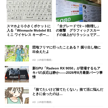
スマホより小さくポケットに
「全グレードで2～3割増し」
入る「Winmaxle Mobdel B1
の衝撃 グラフィックスカー
ミニ ワイヤレス キーボー
ドの値上がりラッシュでアキ
ド」がセールで10％オフの37
バの購入制限が深刻化
94円に
団地フリマに行ったことある？ 掘り出し物に
出会えたよ
AD（UR都市機構）
新GPU「Radeon RX 9050」が登場するもア
キバの反応は静か――2026年8月最新パーツ事
情
「捨てたいけど捨てたくない」捨て活に悩んだ
ときに会ったのは…
AD（UR都市機構）