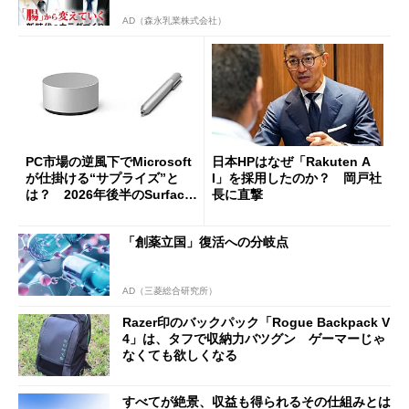
AD（森永乳業株式会社）
PC市場の逆風下でMicrosoft
日本HPはなぜ「Rakuten A
が仕掛ける“サプライズ”と
I」を採用したのか？ 岡戸社
は？ 2026年後半のSurface
長に直撃
新製品を予想する
「創薬立国」復活への分岐点
AD（三菱総合研究所）
Razer印のバックパック「Rogue Backpack V
4」は、タフで収納力バツグン ゲーマーじゃ
なくても欲しくなる
すべてが絶景、収益も得られるその仕組みとは