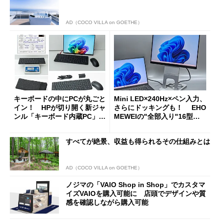
AD（COCO VILLA on GOETHE）
キーボードの中にPCが丸ごと
Mini LED×240Hz×ペン入力、
イン！ HPが切り開く新ジャ
さらにドッキングも！ EHO
ンル「キーボード内蔵PC」の
MEWEIの"全部入り"16型モ
使い勝手を徹底検証
バイルディスプレイ「TM-16
0PW」徹底レビュー
すべてが絶景、収益も得られるその仕組みとは
AD（COCO VILLA on GOETHE）
ノジマの「VAIO Shop in Shop」でカスタマ
イズVAIOを購入可能に 店頭でデザインや質
感を確認しながら購入可能