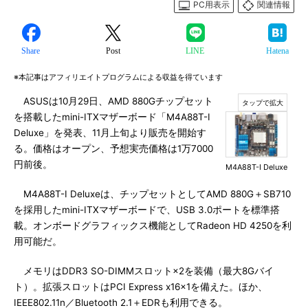
PC用表示
関連情報
Share
Post
LINE
Hatena
※本記事はアフィリエイトプログラムによる収益を得ています
ASUSは10月29日、AMD 880Gチップセット
を搭載したmini-ITXマザーボード「M4A88T-I
Deluxe」を発表、11月上旬より販売を開始す
る。価格はオープン、予想実売価格は1万7000
円前後。
M4A88T-I Deluxe
M4A88T-I Deluxeは、チップセットとしてAMD 880G＋SB710
を採用したmini-ITXマザーボードで、USB 3.0ポートを標準搭
載。オンボードグラフィックス機能としてRadeon HD 4250を利
用可能だ。
メモリはDDR3 SO-DIMMスロット×2を装備（最大8Gバイ
ト）。拡張スロットはPCI Express x16×1を備えた。ほか、
IEEE802.11n／Bluetooth 2.1＋EDRも利用できる。