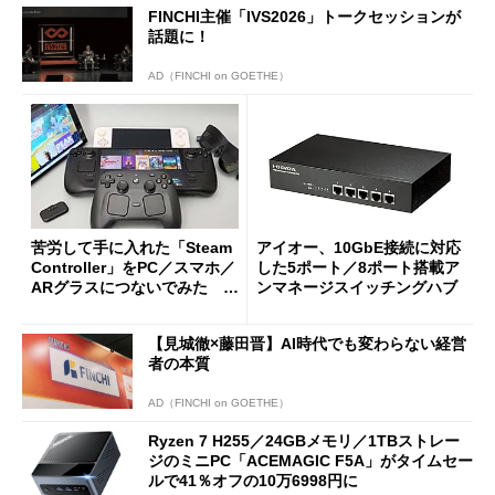
FINCHI主催「IVS2026」トークセッションが
話題に！
AD（FINCHI on GOETHE）
苦労して手に入れた「Steam
アイオー、10GbE接続に対応
Controller」をPC／スマホ／
した5ポート／8ポート搭載ア
ARグラスにつないでみた ゲ
ンマネージスイッチングハブ
ーム体験や実用性は？
【見城徹×藤田晋】AI時代でも変わらない経営
者の本質
AD（FINCHI on GOETHE）
Ryzen 7 H255／24GBメモリ／1TBストレー
ジのミニPC「ACEMAGIC F5A」がタイムセー
ルで41％オフの10万6998円に