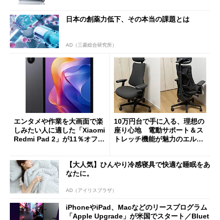
日本の創薬力低下、その本当の課題とは
AD（三菱総合研究所）
エンタメや作業を大画面で楽
10万円台で手に入る、理想の
しみたい人に適した「Xiaomi
座り心地 電動サポート＆ス
Redmi Pad 2」が11％オフの
トレッチ機能が魅力のエルゴ
2万4980円に
ノミクスチェア「LiberNovo
Omni Gen」を試す
【大人気】ひんやり冷感寝具で快適な睡眠をあ
なたに。
AD（アイリスプラザ）
iPhoneやiPad、Macなどのリースプログラム
「Apple Upgrade」が米国でスタート／Bluet