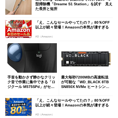
型掃除機「Dreame S1 Station」を試す 見え
た長所と短所
「え、こんなセールやってたの？」80％OFF
以上が続々登場！Amazonの本気が凄すぎる
AD（Amazon）
手首を動かさず静かなクリッ
最大毎秒7200MBの高速転送
ク音で作業に集中できる「ロ
が可能な「WD_BLACK 8TB
ジクール M575SPd」がセー
SN850X NVMe ヒートシンク
ルで33％オフの5280円に
付き」が18％オフの17万508
7円に
「え、こんなセールやってたの？」80％OFF
以上が続々登場！Amazonの本気が凄すぎる
AD（Amazon）