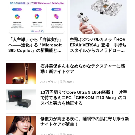
「人主導」から「自律実行」
空飛ぶジンバルカメラ「HOV
へ――進化する「Microsoft
ERAir VERSA」登場 手持ち
365 Copilot」の新機能とエ
スタイルからカメラドローン
ージェントAIの現在地
に合体変形
石井美保さんもなめらかなテクスチャーに感
動！新ナイトケア
AD（ゲラン｜美的.com）
13万円切りでCore Ultra 9 185H搭載！ 片手
で持てるミニPC「GEEKOM IT13 Max」のコ
スパと実力を検証する
修復力が高まる夜に。睡眠中の肌に寄り添う新
ナイトケアが誕生！
AD（ゲラン｜美的.com）