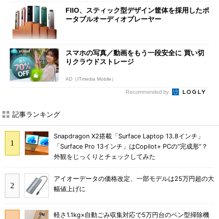
FIIO、スティック型デザイン筐体を採用したポ
ータブルオーディオプレーヤー
スマホの写真／動画をもう一段安全に 買い切
りクラウドストレージ
AD（ITmedia Mobile）
Recommended by
記事ランキング
Snapdragon X2搭載「Surface Laptop 13.8インチ」
「Surface Pro 13インチ」はCopilot+ PCの“完成形”？
外観をじっくりとチェックしてみた
アイオーデータの価格改定、一部モデルは25万円超の大
幅値上げに
軽さ1.1kg×自動ごみ収集対応で5万円台のペン型掃除機