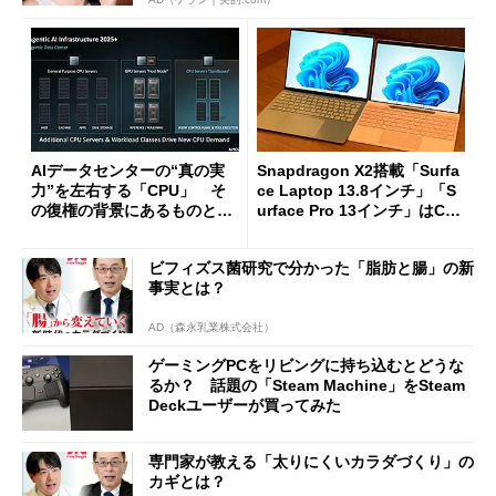
AIデータセンターの“真の実
Snapdragon X2搭載「Surfa
力”を左右する「CPU」 そ
ce Laptop 13.8インチ」「S
の復権の背景にあるものと
urface Pro 13インチ」はCop
は？
ilot+ PCの“完成形”？ 外観
をじっくりとチェックしてみ
ビフィズス菌研究で分かった「脂肪と腸」の新
た
事実とは？
AD（森永乳業株式会社）
ゲーミングPCをリビングに持ち込むとどうな
るか？ 話題の「Steam Machine」をSteam
Deckユーザーが買ってみた
専門家が教える「太りにくいカラダづくり」の
カギとは？